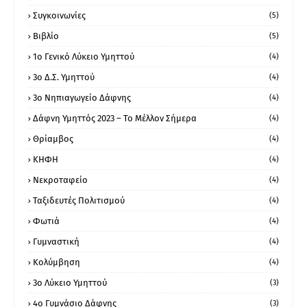
Συγκοινωνίες
(5)
Βιβλίο
(5)
1ο Γενικό Λύκειο Υμηττού
(4)
3ο Δ.Σ. Υμηττού
(4)
3ο Νηπιαγωγείο Δάφνης
(4)
Δάφνη Υμηττός 2023 – Το Μέλλον Σήμερα
(4)
Θρίαμβος
(4)
ΚΗΦΗ
(4)
Νεκροταφείο
(4)
Ταξιδευτές Πολιτισμού
(4)
Φωτιά
(4)
Γυμναστική
(4)
Κολύμβηση
(4)
3ο Λύκειο Υμηττού
(3)
4ο Γυμνάσιο Δάφνης
(3)