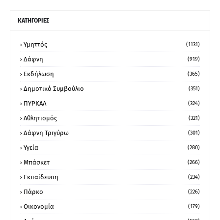
ΚΑΤΗΓΟΡΙΕΣ
Υμηττός
(1131)
Δάφνη
(919)
Εκδήλωση
(365)
Δημοτικό Συμβούλιο
(351)
ΠΥΡΚΑΛ
(324)
Αθλητισμός
(321)
Δάφνη Τριγύρω
(301)
Υγεία
(280)
Μπάσκετ
(266)
Εκπαίδευση
(234)
Πάρκο
(226)
Οικονομία
(179)