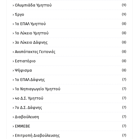
Ολυμπιάδα Υμηττού
(9)
Έργο
(9)
1o ΕΠΑΛ Υμηττού
(8)
1ο Λύκειο Υμηττού
(8)
3ο Λύκειο Δάφνης
(8)
Ανυπότακτες Γειτονιές
(8)
Εστιατόριο
(8)
Ψήφισμα
(8)
1ο ΕΠΑΛ Δάφνης
(7)
1ο Νηπιαγωγείο Υμηττού
(7)
4ο Δ.Σ. Υμηττού
(7)
7ο Δ.Σ. Δάφνης
(7)
Διαβούλευση
(7)
ΕΜΜΕΒΕ
(7)
Επιτροπή Διαβούλευσης
(7)