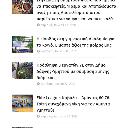
να επισκεφτείς, Ήρεμα και Αποτελέσματα
αναζήτησης Αποτελέσματα ιστού
παρεΐστικα για να φας και να πιεις καλά
Κυριακή, Ιουλίου 12, 2020
Η είσοδος στη γυμναστική Ακαδημία για
το κοινό. Είμαστε άξιοι της μοίρας μας.
Σάββατο, Ιουνίου 06, 2020
Πρόσληψη 3 εργατών ΥΕ στον Δήμο
Δάφνης-Υμηττού με σύμβαση 3μηνης
διάρκειας
Δευτέρα, Ιουνίου 22, 2020
Elite League: Καβάλα – Αμύντας 60-76.
Τρίτη συνεχόμενη νίκη για τον Αμύντα
Υμηττού!
Κυριακή, Απριλίου 23, 2023