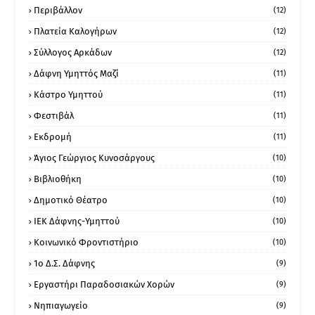
Περιβάλλον
(12)
Πλατεία Καλογήρων
(12)
Σύλλογος Αρκάδων
(12)
Δάφνη Υμηττός Μαζί
(11)
Κάστρο Υμηττού
(11)
Φεστιβάλ
(11)
Εκδρομή
(11)
Άγιος Γεώργιος Κυνοσάργους
(10)
Βιβλιοθήκη
(10)
Δημοτικό Θέατρο
(10)
ΙΕΚ Δάφνης-Υμηττού
(10)
Κοινωνικό Φροντιστήριο
(10)
1ο Δ.Σ. Δάφνης
(9)
Εργαστήρι Παραδοσιακών Χορών
(9)
Νηπιαγωγείο
(9)