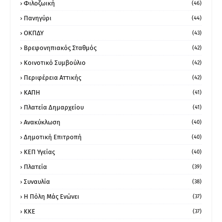
Φιλοζωική
(46)
Πανηγύρι
(44)
ΟΚΠΔΥ
(43)
Βρεφονηπιακός Σταθμός
(42)
Κοινοτικό Συμβούλιο
(42)
Περιφέρεια Αττικής
(42)
ΚΑΠΗ
(41)
Πλατεία Δημαρχείου
(41)
Ανακύκλωση
(40)
Δημοτική Επιτροπή
(40)
ΚΕΠ Υγείας
(40)
Πλατεία
(39)
Συναυλία
(38)
Η Πόλη Μάς Ενώνει
(37)
ΚΚΕ
(37)