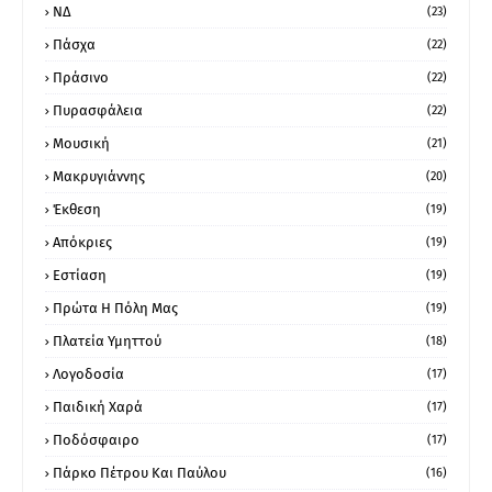
ΝΔ
(23)
Πάσχα
(22)
Πράσινο
(22)
Πυρασφάλεια
(22)
Μουσική
(21)
Μακρυγιάννης
(20)
Έκθεση
(19)
Απόκριες
(19)
Εστίαση
(19)
Πρώτα Η Πόλη Μας
(19)
Πλατεία Υμηττού
(18)
Λογοδοσία
(17)
Παιδική Χαρά
(17)
Ποδόσφαιρο
(17)
Πάρκο Πέτρου Και Παύλου
(16)