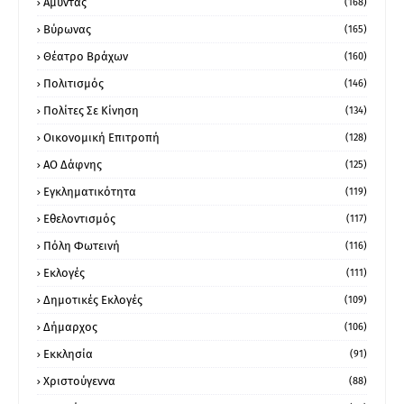
Αμύντας
(168)
Βύρωνας
(165)
Θέατρο Βράχων
(160)
Πολιτισμός
(146)
Πολίτες Σε Κίνηση
(134)
Οικονομική Επιτροπή
(128)
ΑΟ Δάφνης
(125)
Εγκληματικότητα
(119)
Εθελοντισμός
(117)
Πόλη Φωτεινή
(116)
Εκλογές
(111)
Δημοτικές Εκλογές
(109)
Δήμαρχος
(106)
Εκκλησία
(91)
Χριστούγεννα
(88)