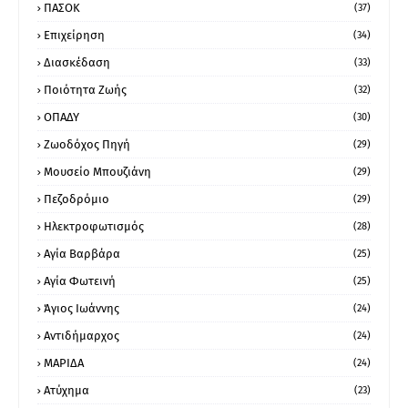
ΠΑΣΟΚ
(37)
Επιχείρηση
(34)
Διασκέδαση
(33)
Ποιότητα Ζωής
(32)
ΟΠΑΔΥ
(30)
Ζωοδόχος Πηγή
(29)
Μουσείο Μπουζιάνη
(29)
Πεζοδρόμιο
(29)
Ηλεκτροφωτισμός
(28)
Αγία Βαρβάρα
(25)
Αγία Φωτεινή
(25)
Άγιος Ιωάννης
(24)
Αντιδήμαρχος
(24)
ΜΑΡΙΔΑ
(24)
Ατύχημα
(23)