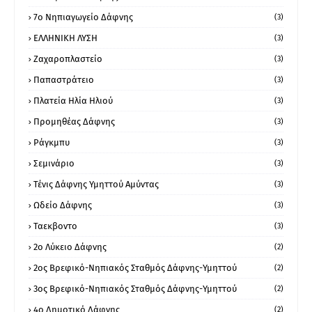
7ο Νηπιαγωγείο Δάφνης
(3)
ΕΛΛΗΝΙΚΗ ΛΥΣΗ
(3)
Ζαχαροπλαστείο
(3)
Παπαστράτειο
(3)
Πλατεία Ηλία Ηλιού
(3)
Προμηθέας Δάφνης
(3)
Ράγκμπυ
(3)
Σεμινάριο
(3)
Τένις Δάφνης Υμηττού Αμύντας
(3)
Ωδείο Δάφνης
(3)
Ταεκβοντο
(3)
2ο Λύκειο Δάφνης
(2)
2ος Βρεφικό-Νηπιακός Σταθμός Δάφνης-Υμηττού
(2)
3ος Βρεφικό-Νηπιακός Σταθμός Δάφνης-Υμηττού
(2)
4ο Δημοτικό Δάφνης
(2)