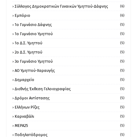
Σύλλογος Δημοκρατικών Γυναικών Υμηττού-Δάφνης
(6)
Εμπόριο
(6)
1ο Γυμνάσιο Δάφνης
(5)
1ο Γυμνάσιο Υμηττού
(5)
1ο Δ.Σ. Υμηττού
(5)
2ο Δ.Σ. Υμηττού
(5)
3ο Γυμνάσιο Υμηττού
(5)
ΑΟ Υμηττού-Χαραυγής
(5)
Δημαρχείο
(5)
Διεθνής Έκθεση Γελοιογραφίας
(5)
Δρόμοι Αντίστασης
(5)
Ελλήνων Ρίζες
(5)
Καρναβάλι
(5)
ΜΕΡΑ25
(5)
Ποδηλατόδρομος
(5)