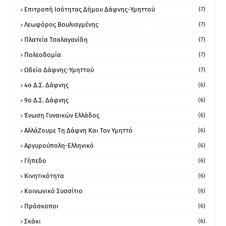
Επιτροπή Ισότητας Δήμου Δάφνης-Υμηττού
(7)
Λεωφόρος Βουλιαγμένης
(7)
Πλατεία Τσαλαγανίδη
(7)
Πολεοδομία
(7)
Ωδείο Δάφνης-Υμηττού
(7)
4ο Δ.Σ. Δάφνης
(6)
9ο Δ.Σ. Δάφνης
(6)
Ένωση Γυναικών Ελλάδος
(6)
ΑλλάΖουμε Τη Δάφνη Και Τον Υμηττό
(6)
Αργυρούπολη-Ελληνικό
(6)
Γήπεδο
(6)
Κινητικότητα
(6)
Κοινωνικό Συσσίτιο
(6)
Πρόσκοποι
(6)
Σκάκι
(6)