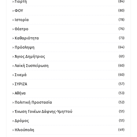
Γιορτή
(84)
ΦΟΥ
(80)
Ιστορία
(78)
Θέατρο
(76)
Καθαριότητα
(73)
Πρόσληψη
(64)
Άγιος Δημήτριος
(61)
Λαϊκή Συσπείρωση
(60)
Σινεμά
(60)
ΣΥΡΙΖΑ
(57)
Αθήνα
(53)
Πολιτική Προστασία
(52)
Ένωση Γονέων Δάφνης-Υμηττού
(51)
Δρόμος
(51)
Ηλιούπολη
(49)