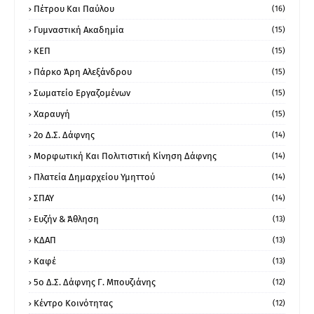
Πέτρου Και Παύλου
(16)
Γυμναστική Ακαδημία
(15)
ΚΕΠ
(15)
Πάρκο Άρη Αλεξάνδρου
(15)
Σωματείο Εργαζομένων
(15)
Χαραυγή
(15)
2ο Δ.Σ. Δάφνης
(14)
Μορφωτική Και Πολιτιστική Κίνηση Δάφνης
(14)
Πλατεία Δημαρχείου Υμηττού
(14)
ΣΠΑΥ
(14)
Ευζήν & Άθληση
(13)
ΚΔΑΠ
(13)
Καφέ
(13)
5ο Δ.Σ. Δάφνης Γ. Μπουζιάνης
(12)
Κέντρο Κοινότητας
(12)