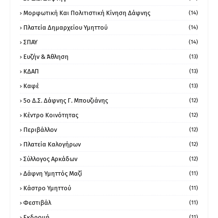
Μορφωτική Και Πολιτιστική Κίνηση Δάφνης
(14)
Πλατεία Δημαρχείου Υμηττού
(14)
ΣΠΑΥ
(14)
Ευζήν & Άθληση
(13)
ΚΔΑΠ
(13)
Καφέ
(13)
5ο Δ.Σ. Δάφνης Γ. Μπουζιάνης
(12)
Κέντρο Κοινότητας
(12)
Περιβάλλον
(12)
Πλατεία Καλογήρων
(12)
Σύλλογος Αρκάδων
(12)
Δάφνη Υμηττός Μαζί
(11)
Κάστρο Υμηττού
(11)
Φεστιβάλ
(11)
Εκδρομή
(11)