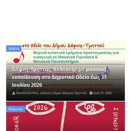
Δάφνη
Δάφνη-Υμηττός: Καλοκαίρι με μουσική
εκπαίδευση στο Δημοτικό Ωδείο έως 31
Ιουλίου 2026
DAFNOULA-Νέα, ειδήσεις δήμου Δάφνης-Υμηττού
June 21, 2026
Βύρωνας