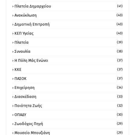
Πλατεία Δημαρχείου
(41)
Ανακύκλωση
(40)
Δημοτική Επιτροπή
(40)
ΚΕΠ Υγείας
(40)
Πλατεία
(39)
Συναυλία
(38)
Η Πόλη Μάς Ενώνει
(37)
ΚΚΕ
(37)
ΠΑΣΟΚ
(37)
Επιχείρηση
(34)
Διασκέδαση
(33)
Ποιότητα Ζωής
(32)
ΟΠΑΔΥ
(30)
Ζωοδόχος Πηγή
(29)
Μουσείο Μπουζιάνη
(29)