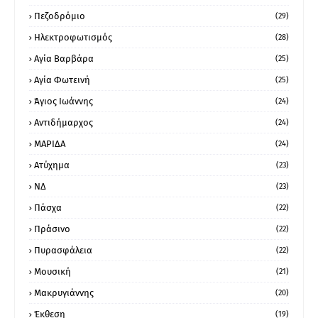
Πεζοδρόμιο
(29)
Ηλεκτροφωτισμός
(28)
Αγία Βαρβάρα
(25)
Αγία Φωτεινή
(25)
Άγιος Ιωάννης
(24)
Αντιδήμαρχος
(24)
ΜΑΡΙΔΑ
(24)
Ατύχημα
(23)
ΝΔ
(23)
Πάσχα
(22)
Πράσινο
(22)
Πυρασφάλεια
(22)
Μουσική
(21)
Μακρυγιάννης
(20)
Έκθεση
(19)