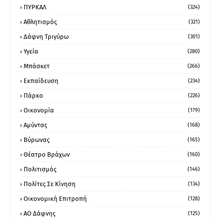
ΠΥΡΚΑΛ
(324)
Αθλητισμός
(321)
Δάφνη Τριγύρω
(301)
Υγεία
(280)
Μπάσκετ
(266)
Εκπαίδευση
(234)
Πάρκο
(226)
Οικονομία
(179)
Αμύντας
(168)
Βύρωνας
(165)
Θέατρο Βράχων
(160)
Πολιτισμός
(146)
Πολίτες Σε Κίνηση
(134)
Οικονομική Επιτροπή
(128)
ΑΟ Δάφνης
(125)