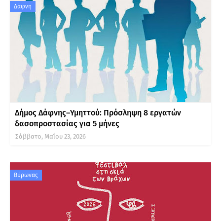
Δάφνη
Δήμος Δάφνης–Υμηττού: Πρόσληψη 8 εργατών
δασοπροστασίας για 5 μήνες
Σάββατο, Μαΐου 23, 2026
Βύρωνας