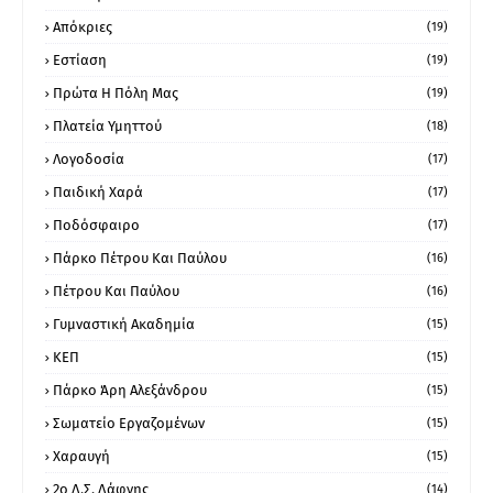
Απόκριες
(19)
Εστίαση
(19)
Πρώτα Η Πόλη Μας
(19)
Πλατεία Υμηττού
(18)
Λογοδοσία
(17)
Παιδική Χαρά
(17)
Ποδόσφαιρο
(17)
Πάρκο Πέτρου Και Παύλου
(16)
Πέτρου Και Παύλου
(16)
Γυμναστική Ακαδημία
(15)
ΚΕΠ
(15)
Πάρκο Άρη Αλεξάνδρου
(15)
Σωματείο Εργαζομένων
(15)
Χαραυγή
(15)
2ο Δ.Σ. Δάφνης
(14)