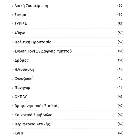
Λαϊκή Συσπείρωση
(60)
Σινεμά
(60)
ΣΥΡΙΖΑ
(57)
Αθήνα
(53)
Πολιτική Προστασία
(52)
Ένωση Γονέων Δάφνης-Υμηττού
(51)
Δρόμος
(51)
Ηλιούπολη
(49)
Φιλοζωική
(46)
Πανηγύρι
(44)
ΟΚΠΔΥ
(43)
Βρεφονηπιακός Σταθμός
(42)
Κοινοτικό Συμβούλιο
(42)
Περιφέρεια Αττικής
(42)
ΚΑΠΗ
(41)