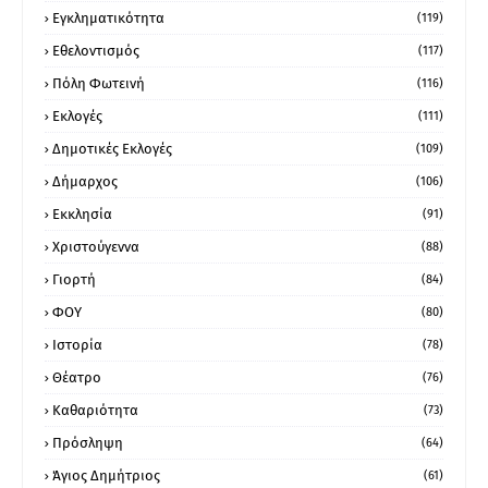
Εγκληματικότητα
(119)
Εθελοντισμός
(117)
Πόλη Φωτεινή
(116)
Εκλογές
(111)
Δημοτικές Εκλογές
(109)
Δήμαρχος
(106)
Εκκλησία
(91)
Χριστούγεννα
(88)
Γιορτή
(84)
ΦΟΥ
(80)
Ιστορία
(78)
Θέατρο
(76)
Καθαριότητα
(73)
Πρόσληψη
(64)
Άγιος Δημήτριος
(61)