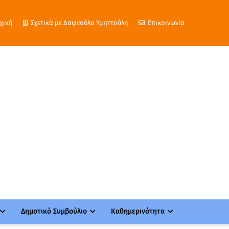
χική
Σχετικά με Δαφνούλα Υμηττούλη
Επικοινωνία
Δημοτικό Συμβούλιο
Καθημερινότητα