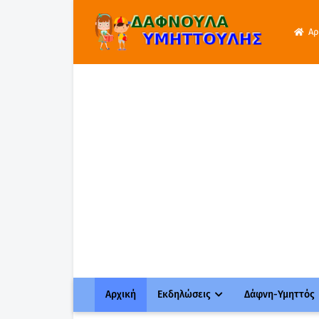
Αρ
Αρχική
Εκδηλώσεις
Δάφνη-Υμηττός