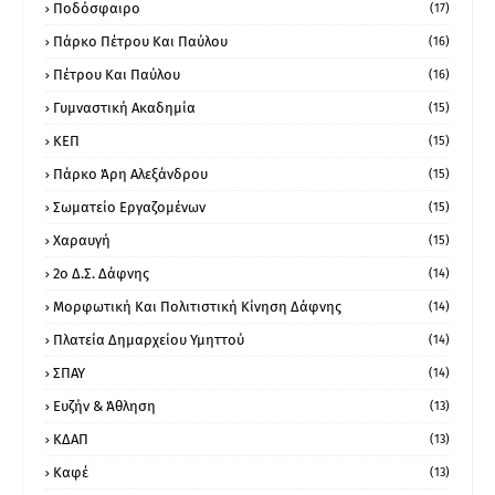
Ποδόσφαιρο
(17)
Πάρκο Πέτρου Και Παύλου
(16)
Πέτρου Και Παύλου
(16)
Γυμναστική Ακαδημία
(15)
ΚΕΠ
(15)
Πάρκο Άρη Αλεξάνδρου
(15)
Σωματείο Εργαζομένων
(15)
Χαραυγή
(15)
2ο Δ.Σ. Δάφνης
(14)
Μορφωτική Και Πολιτιστική Κίνηση Δάφνης
(14)
Πλατεία Δημαρχείου Υμηττού
(14)
ΣΠΑΥ
(14)
Ευζήν & Άθληση
(13)
ΚΔΑΠ
(13)
Καφέ
(13)