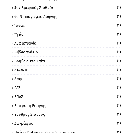
5ος Βρεφικός Σταθμός
(1)
6ο Νηπιαγωγείο Δάφνης
(1)
Ίωνας
(1)
Ύγεία
(1)
Αμφικτυονία
(1)
Βιβλιοπωλείο
(1)
Βοήθεια Στο Σπίτι
(1)
ΔΑΦΝΗ
(1)
Δάφ
(1)
ΕΑΣ
(1)
ΕΠΑΣ
(1)
Επιτροπή Ειρήνης
(1)
Ερυθρός Σταυρός
(1)
Ζωγράφου
(1)
Ημέρα Υιοθεσίας Ζώων Συντροφιάς
(1)