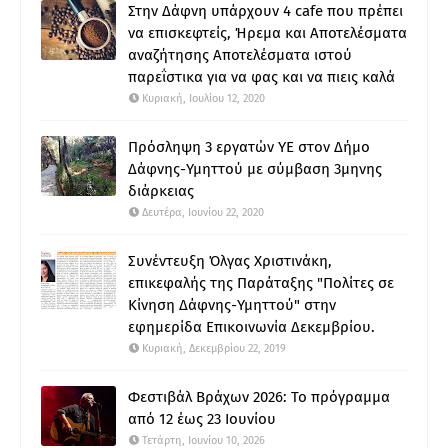
Στην Δάφνη υπάρχουν 4 cafe που πρέπει
να επισκεφτείς, Ήρεμα και Αποτελέσματα
αναζήτησης Αποτελέσματα ιστού
παρεΐστικα για να φας και να πιεις καλά
Κυριακή, Ιουλίου 12, 2020
Πρόσληψη 3 εργατών ΥΕ στον Δήμο
Δάφνης-Υμηττού με σύμβαση 3μηνης
διάρκειας
Δευτέρα, Ιουνίου 22, 2020
Συνέντευξη Όλγας Χριστινάκη,
επικεφαλής της Παράταξης "Πολίτες σε
Κίνηση Δάφνης-Υμηττού" στην
εφημερίδα Επικοινωνία Δεκεμβρίου.
Κυριακή, Δεκεμβρίου 22, 2019
Φεστιβάλ Βράχων 2026: Το πρόγραμμα
από 12 έως 23 Ιουνίου
Τετάρτη, Ιουνίου 10, 2026