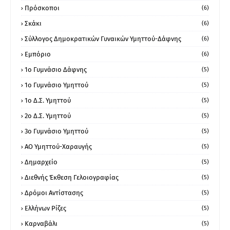
Πρόσκοποι
(6)
Σκάκι
(6)
Σύλλογος Δημοκρατικών Γυναικών Υμηττού-Δάφνης
(6)
Εμπόριο
(6)
1ο Γυμνάσιο Δάφνης
(5)
1ο Γυμνάσιο Υμηττού
(5)
1ο Δ.Σ. Υμηττού
(5)
2ο Δ.Σ. Υμηττού
(5)
3ο Γυμνάσιο Υμηττού
(5)
ΑΟ Υμηττού-Χαραυγής
(5)
Δημαρχείο
(5)
Διεθνής Έκθεση Γελοιογραφίας
(5)
Δρόμοι Αντίστασης
(5)
Ελλήνων Ρίζες
(5)
Καρναβάλι
(5)