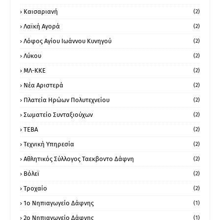
Καισαριανή
(2)
Λαϊκή Αγορά
(2)
Λόφος Αγίου Ιωάννου Κυνηγού
(2)
Λύκου
(2)
ΜΛ-ΚΚΕ
(2)
Νέα Αριστερά
(2)
Πλατεία Ηρώων Πολυτεχνείου
(2)
Σωματείο Συνταξιούχων
(2)
ΤΕΒΑ
(2)
Τεχνική Υπηρεσία
(2)
Αθλητικός Σύλλογος Ταεκβοντο Δάφνη
(2)
Βόλεϊ
(2)
Τροχαίο
(2)
1ο Νηπιαγωγείο Δάφνης
(1)
2ο Νηπιαγωγείο Δάφνης
(1)