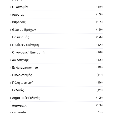
Οικονομία
(179)
Αμύντας
(168)
Βύρωνας
(165)
Θέατρο Βράχων
(160)
Πολιτισμός
(146)
Πολίτες Σε Κίνηση
(134)
Οικονομική Επιτροπή
(128)
ΑΟ Δάφνης
(125)
Εγκληματικότητα
(119)
Εθελοντισμός
(117)
Πόλη Φωτεινή
(116)
Εκλογές
(111)
Δημοτικές Εκλογές
(109)
Δήμαρχος
(106)
Εκκλησία
(91)