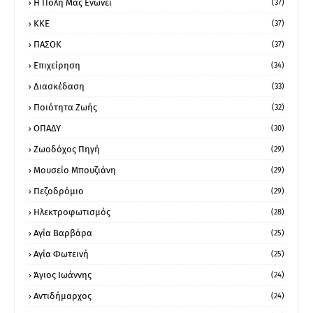
Η Πόλη Μάς Ενώνει
(37)
ΚΚΕ
(37)
ΠΑΣΟΚ
(37)
Επιχείρηση
(34)
Διασκέδαση
(33)
Ποιότητα Ζωής
(32)
ΟΠΑΔΥ
(30)
Ζωοδόχος Πηγή
(29)
Μουσείο Μπουζιάνη
(29)
Πεζοδρόμιο
(29)
Ηλεκτροφωτισμός
(28)
Αγία Βαρβάρα
(25)
Αγία Φωτεινή
(25)
Άγιος Ιωάννης
(24)
Αντιδήμαρχος
(24)