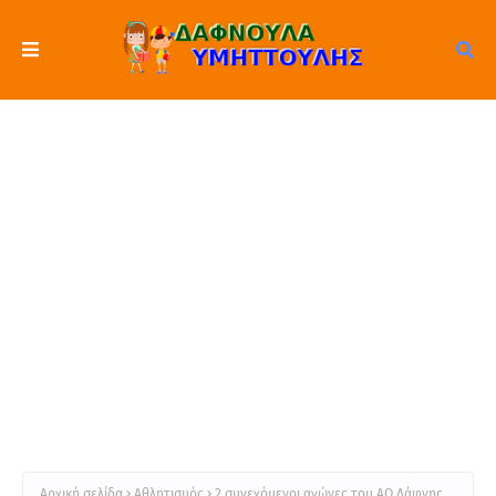
Αρχική σελίδα
Αθλητισμός
2 συνεχόμενοι αγώνες του ΑΟ Δάφνης