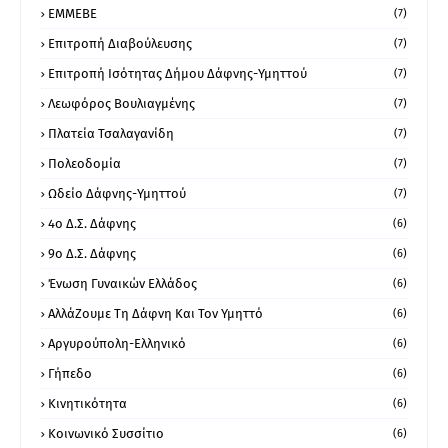
ΕΜΜΕΒΕ
(7)
Επιτροπή Διαβούλευσης
(7)
Επιτροπή Ισότητας Δήμου Δάφνης-Υμηττού
(7)
Λεωφόρος Βουλιαγμένης
(7)
Πλατεία Τσαλαγανίδη
(7)
Πολεοδομία
(7)
Ωδείο Δάφνης-Υμηττού
(7)
4ο Δ.Σ. Δάφνης
(6)
9ο Δ.Σ. Δάφνης
(6)
Ένωση Γυναικών Ελλάδος
(6)
ΑλλάΖουμε Τη Δάφνη Και Τον Υμηττό
(6)
Αργυρούπολη-Ελληνικό
(6)
Γήπεδο
(6)
Κινητικότητα
(6)
Κοινωνικό Συσσίτιο
(6)