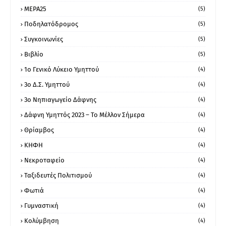
ΜΕΡΑ25
(5)
Ποδηλατόδρομος
(5)
Συγκοινωνίες
(5)
Βιβλίο
(5)
1ο Γενικό Λύκειο Υμηττού
(4)
3ο Δ.Σ. Υμηττού
(4)
3ο Νηπιαγωγείο Δάφνης
(4)
Δάφνη Υμηττός 2023 – Το Μέλλον Σήμερα
(4)
Θρίαμβος
(4)
ΚΗΦΗ
(4)
Νεκροταφείο
(4)
Ταξιδευτές Πολιτισμού
(4)
Φωτιά
(4)
Γυμναστική
(4)
Κολύμβηση
(4)