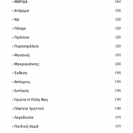
ΜΑΡΙΔΑ
(24)
Ατύχημα
(23)
ΝΔ
(23)
Πάσχα
(22)
Πράσινο
(22)
Πυρασφάλεια
(22)
Μουσική
(21)
Μακρυγιάννης
(20)
Έκθεση
(19)
Απόκριες
(19)
Εστίαση
(19)
Πρώτα Η Πόλη Μας
(19)
Πλατεία Υμηττού
(18)
Λογοδοσία
(17)
Παιδική Χαρά
(17)