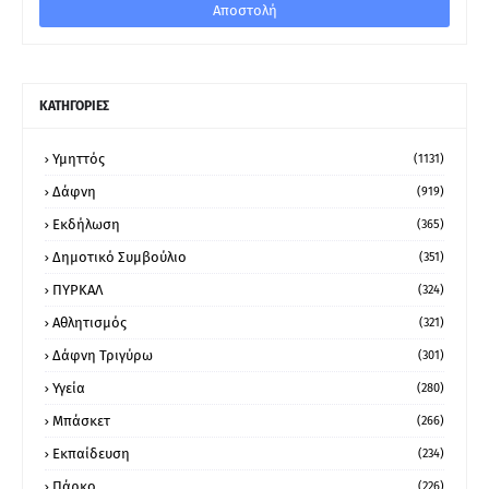
ΚΑΤΗΓΟΡΙΕΣ
Υμηττός
(1131)
Δάφνη
(919)
Εκδήλωση
(365)
Δημοτικό Συμβούλιο
(351)
ΠΥΡΚΑΛ
(324)
Αθλητισμός
(321)
Δάφνη Τριγύρω
(301)
Υγεία
(280)
Μπάσκετ
(266)
Εκπαίδευση
(234)
Πάρκο
(226)