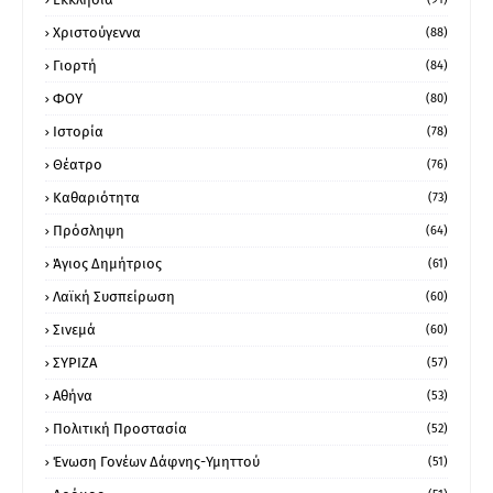
Χριστούγεννα
(88)
Γιορτή
(84)
ΦΟΥ
(80)
Ιστορία
(78)
Θέατρο
(76)
Καθαριότητα
(73)
Πρόσληψη
(64)
Άγιος Δημήτριος
(61)
Λαϊκή Συσπείρωση
(60)
Σινεμά
(60)
ΣΥΡΙΖΑ
(57)
Αθήνα
(53)
Πολιτική Προστασία
(52)
Ένωση Γονέων Δάφνης-Υμηττού
(51)