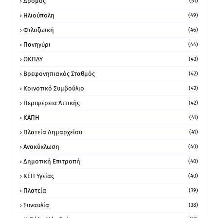
Δρόμος
(51)
Ηλιούπολη
(49)
Φιλοζωική
(46)
Πανηγύρι
(44)
ΟΚΠΔΥ
(43)
Βρεφονηπιακός Σταθμός
(42)
Κοινοτικό Συμβούλιο
(42)
Περιφέρεια Αττικής
(42)
ΚΑΠΗ
(41)
Πλατεία Δημαρχείου
(41)
Ανακύκλωση
(40)
Δημοτική Επιτροπή
(40)
ΚΕΠ Υγείας
(40)
Πλατεία
(39)
Συναυλία
(38)