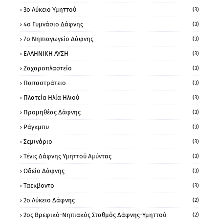
3ο Λύκειο Υμηττού
(3)
4ο Γυμνάσιο Δάφνης
(3)
7ο Νηπιαγωγείο Δάφνης
(3)
ΕΛΛΗΝΙΚΗ ΛΥΣΗ
(3)
Ζαχαροπλαστείο
(3)
Παπαστράτειο
(3)
Πλατεία Ηλία Ηλιού
(3)
Προμηθέας Δάφνης
(3)
Ράγκμπυ
(3)
Σεμινάριο
(3)
Τένις Δάφνης Υμηττού Αμύντας
(3)
Ωδείο Δάφνης
(3)
Ταεκβοντο
(3)
2ο Λύκειο Δάφνης
(2)
2ος Βρεφικό-Νηπιακός Σταθμός Δάφνης-Υμηττού
(2)