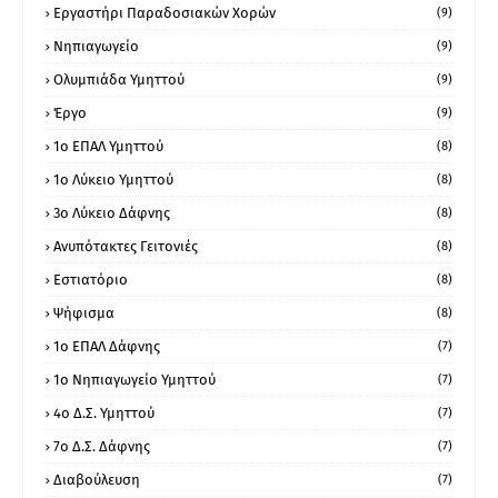
Εργαστήρι Παραδοσιακών Χορών
(9)
Νηπιαγωγείο
(9)
Ολυμπιάδα Υμηττού
(9)
Έργο
(9)
1o ΕΠΑΛ Υμηττού
(8)
1ο Λύκειο Υμηττού
(8)
3ο Λύκειο Δάφνης
(8)
Ανυπότακτες Γειτονιές
(8)
Εστιατόριο
(8)
Ψήφισμα
(8)
1ο ΕΠΑΛ Δάφνης
(7)
1ο Νηπιαγωγείο Υμηττού
(7)
4ο Δ.Σ. Υμηττού
(7)
7ο Δ.Σ. Δάφνης
(7)
Διαβούλευση
(7)