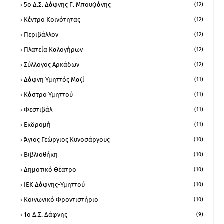
5ο Δ.Σ. Δάφνης Γ. Μπουζιάνης
(12)
Κέντρο Κοινότητας
(12)
Περιβάλλον
(12)
Πλατεία Καλογήρων
(12)
Σύλλογος Αρκάδων
(12)
Δάφνη Υμηττός Μαζί
(11)
Κάστρο Υμηττού
(11)
Φεστιβάλ
(11)
Εκδρομή
(11)
Άγιος Γεώργιος Κυνοσάργους
(10)
Βιβλιοθήκη
(10)
Δημοτικό Θέατρο
(10)
ΙΕΚ Δάφνης-Υμηττού
(10)
Κοινωνικό Φροντιστήριο
(10)
1ο Δ.Σ. Δάφνης
(9)