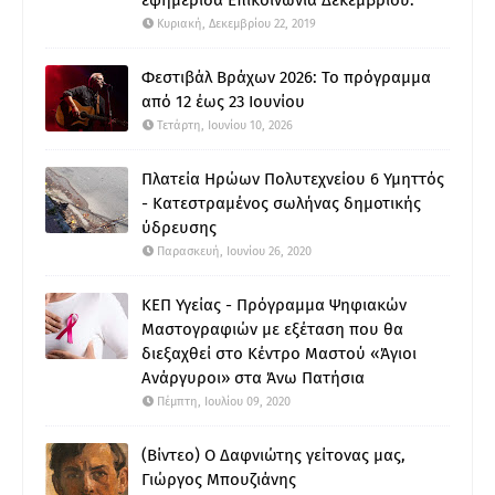
εφημερίδα Επικοινωνία Δεκεμβρίου.
Κυριακή, Δεκεμβρίου 22, 2019
Φεστιβάλ Βράχων 2026: Το πρόγραμμα
από 12 έως 23 Ιουνίου
Τετάρτη, Ιουνίου 10, 2026
Πλατεία Ηρώων Πολυτεχνείου 6 Υμηττός
- Κατεστραμένος σωλήνας δημοτικής
ύδρευσης
Παρασκευή, Ιουνίου 26, 2020
ΚΕΠ Υγείας - Πρόγραμμα Ψηφιακών
Μαστογραφιών με εξέταση που θα
διεξαχθεί στο Κέντρο Μαστού «Άγιοι
Ανάργυροι» στα Άνω Πατήσια
Πέμπτη, Ιουλίου 09, 2020
(Βίντεο) Ο Δαφνιώτης γείτονας μας,
Γιώργος Μπουζιάνης