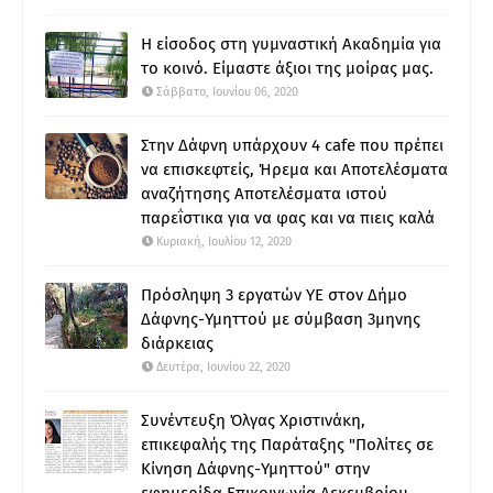
Η είσοδος στη γυμναστική Ακαδημία για
το κοινό. Είμαστε άξιοι της μοίρας μας.
Σάββατο, Ιουνίου 06, 2020
Στην Δάφνη υπάρχουν 4 cafe που πρέπει
να επισκεφτείς, Ήρεμα και Αποτελέσματα
αναζήτησης Αποτελέσματα ιστού
παρεΐστικα για να φας και να πιεις καλά
Κυριακή, Ιουλίου 12, 2020
Πρόσληψη 3 εργατών ΥΕ στον Δήμο
Δάφνης-Υμηττού με σύμβαση 3μηνης
διάρκειας
Δευτέρα, Ιουνίου 22, 2020
Συνέντευξη Όλγας Χριστινάκη,
επικεφαλής της Παράταξης "Πολίτες σε
Κίνηση Δάφνης-Υμηττού" στην