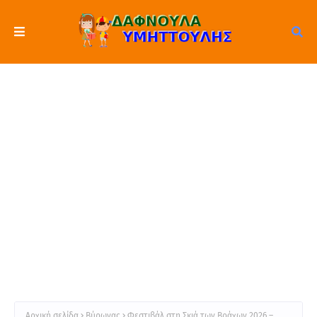
Αρχική σελίδα
Βύρωνας
Φεστιβάλ στη Σκιά των Βράχων 2026 –