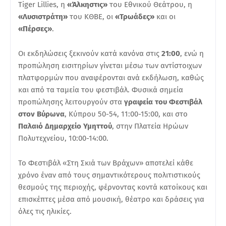
Tiger Lillies, η
«Άλκηστις»
του Εθνικού Θεάτρου, η
«Λυσιστράτη»
του ΚΘΒΕ, οι
«Τρωάδες»
και οι
«Πέρσες»
.
Οι εκδηλώσεις ξεκινούν κατά κανόνα στις
21:00
, ενώ η
προπώληση εισιτηρίων γίνεται μέσω των αντίστοιχων
πλατφορμών που αναφέρονται ανά εκδήλωση, καθώς
και από τα ταμεία του φεστιβάλ. Φυσικά σημεία
προπώλησης λειτουργούν στα
γραφεία του Φεστιβάλ
στον Βύρωνα
, Κύπρου 50-54, 11:00-15:00, και στο
Παλαιό Δημαρχείο Υμηττού
, στην Πλατεία Ηρώων
Πολυτεχνείου, 10:00-14:00.
Το Φεστιβάλ «Στη Σκιά των Βράχων» αποτελεί κάθε
χρόνο έναν από τους σημαντικότερους πολιτιστικούς
θεσμούς της περιοχής, φέρνοντας κοντά κατοίκους και
επισκέπτες μέσα από μουσική, θέατρο και δράσεις για
όλες τις ηλικίες.