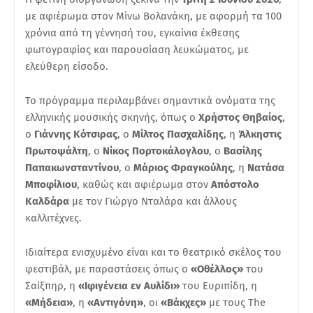
με αφιέρωμα στον Μίνω Βολανάκη, με αφορμή τα 100
χρόνια από τη γέννησή του, εγκαίνια έκθεσης
φωτογραφίας και παρουσίαση λευκώματος, με
ελεύθερη είσοδο.
Το πρόγραμμα περιλαμβάνει σημαντικά ονόματα της
ελληνικής μουσικής σκηνής, όπως ο
Χρήστος Θηβαίος
,
ο
Γιάννης Κότσιρας
, ο
Μίλτος Πασχαλίδης
, η
Άλκηστις
Πρωτοψάλτη
, ο
Νίκος Πορτοκάλογλου
, ο
Βασίλης
Παπακωνσταντίνου
, ο
Μάριος Φραγκούλης
, η
Νατάσα
Μποφίλιου
, καθώς και αφιέρωμα στον
Απόστολο
Καλδάρα
με τον Γιώργο Νταλάρα και άλλους
καλλιτέχνες.
Ιδιαίτερα ενισχυμένο είναι και το θεατρικό σκέλος του
φεστιβάλ, με παραστάσεις όπως ο
«Οθέλλος»
του
Σαίξπηρ, η
«Ιφιγένεια εν Αυλίδι»
του Ευριπίδη, η
«Μήδεια»
, η
«Αντιγόνη»
, οι
«Βάκχες»
με τους The