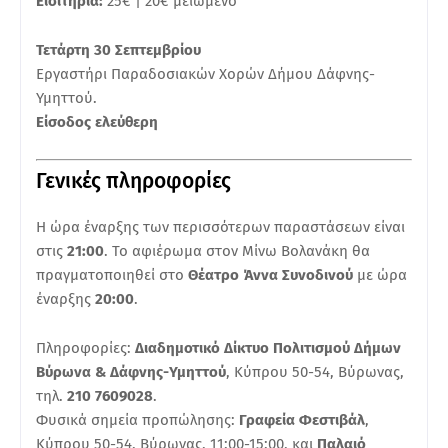
Εισιτήρια:
25€ | 20€ μειωμένο
Τετάρτη 30 Σεπτεμβρίου
Εργαστήρι Παραδοσιακών Χορών Δήμου Δάφνης-
Υμηττού.
Είσοδος ελεύθερη
Γενικές πληροφορίες
Η ώρα έναρξης των περισσότερων παραστάσεων είναι
στις
21:00
. Το αφιέρωμα στον Μίνω Βολανάκη θα
πραγματοποιηθεί στο
Θέατρο Άννα Συνοδινού
με ώρα
έναρξης
20:00
.
Πληροφορίες:
Διαδημοτικό Δίκτυο Πολιτισμού Δήμων
Βύρωνα & Δάφνης-Υμηττού
, Κύπρου 50-54, Βύρωνας,
τηλ.
210 7609028
.
Φυσικά σημεία προπώλησης:
Γραφεία Φεστιβάλ
,
Κύπρου 50-54, Βύρωνας, 11:00-15:00, και
Παλαιό