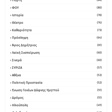
Γιορτή
(84)
ΦΟΥ
(80)
Ιστορία
(78)
Θέατρο
(76)
Καθαριότητα
(73)
Πρόσληψη
(64)
Άγιος Δημήτριος
(61)
Λαϊκή Συσπείρωση
(60)
Σινεμά
(60)
ΣΥΡΙΖΑ
(57)
Αθήνα
(53)
Πολιτική Προστασία
(52)
Ένωση Γονέων Δάφνης-Υμηττού
(51)
Δρόμος
(51)
Ηλιούπολη
(49)