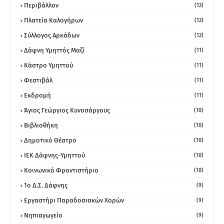
Περιβάλλον
(12)
Πλατεία Καλογήρων
(12)
Σύλλογος Αρκάδων
(12)
Δάφνη Υμηττός Μαζί
(11)
Κάστρο Υμηττού
(11)
Φεστιβάλ
(11)
Εκδρομή
(11)
Άγιος Γεώργιος Κυνοσάργους
(10)
Βιβλιοθήκη
(10)
Δημοτικό Θέατρο
(10)
ΙΕΚ Δάφνης-Υμηττού
(10)
Κοινωνικό Φροντιστήριο
(10)
1ο Δ.Σ. Δάφνης
(9)
Εργαστήρι Παραδοσιακών Χορών
(9)
Νηπιαγωγείο
(9)