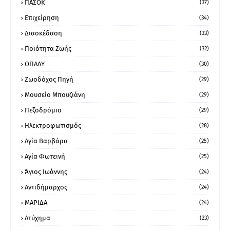
ΠΑΣΟΚ
(37)
Επιχείρηση
(34)
Διασκέδαση
(33)
Ποιότητα Ζωής
(32)
ΟΠΑΔΥ
(30)
Ζωοδόχος Πηγή
(29)
Μουσείο Μπουζιάνη
(29)
Πεζοδρόμιο
(29)
Ηλεκτροφωτισμός
(28)
Αγία Βαρβάρα
(25)
Αγία Φωτεινή
(25)
Άγιος Ιωάννης
(24)
Αντιδήμαρχος
(24)
ΜΑΡΙΔΑ
(24)
Ατύχημα
(23)