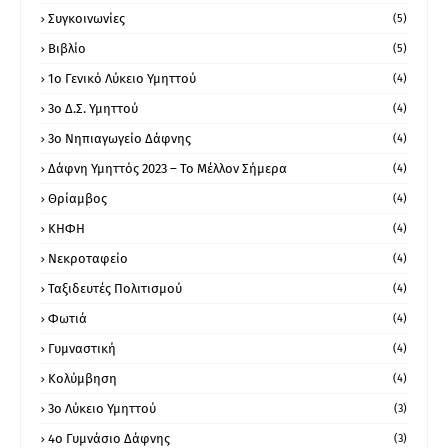
Συγκοινωνίες
(5)
Βιβλίο
(5)
1ο Γενικό Λύκειο Υμηττού
(4)
3ο Δ.Σ. Υμηττού
(4)
3ο Νηπιαγωγείο Δάφνης
(4)
Δάφνη Υμηττός 2023 – Το Μέλλον Σήμερα
(4)
Θρίαμβος
(4)
ΚΗΦΗ
(4)
Νεκροταφείο
(4)
Ταξιδευτές Πολιτισμού
(4)
Φωτιά
(4)
Γυμναστική
(4)
Κολύμβηση
(4)
3ο Λύκειο Υμηττού
(3)
4ο Γυμνάσιο Δάφνης
(3)