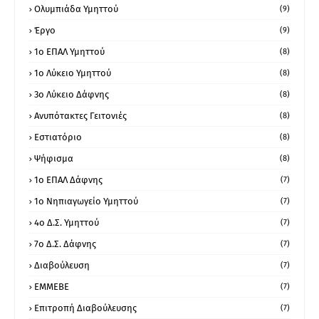
Ολυμπιάδα Υμηττού
(9)
Έργο
(9)
1o ΕΠΑΛ Υμηττού
(8)
1ο Λύκειο Υμηττού
(8)
3ο Λύκειο Δάφνης
(8)
Ανυπότακτες Γειτονιές
(8)
Εστιατόριο
(8)
Ψήφισμα
(8)
1ο ΕΠΑΛ Δάφνης
(7)
1ο Νηπιαγωγείο Υμηττού
(7)
4ο Δ.Σ. Υμηττού
(7)
7ο Δ.Σ. Δάφνης
(7)
Διαβούλευση
(7)
ΕΜΜΕΒΕ
(7)
Επιτροπή Διαβούλευσης
(7)