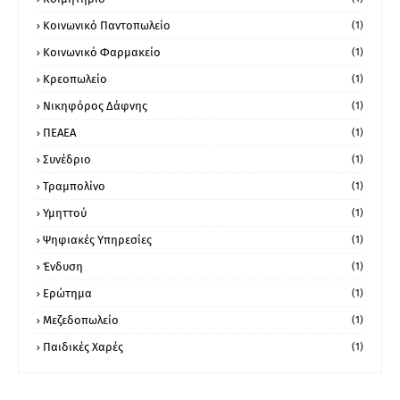
Κοινωνικό Παντοπωλείο
(1)
Κοινωνικό Φαρμακείο
(1)
Κρεοπωλείο
(1)
Νικηφόρος Δάφνης
(1)
ΠΕΑΕΑ
(1)
Συνέδριο
(1)
Τραμπολίνο
(1)
Υμηττού
(1)
Ψηφιακές Υπηρεσίες
(1)
Ένδυση
(1)
Ερώτημα
(1)
Μεζεδοπωλείο
(1)
Παιδικές Χαρές
(1)