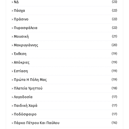
ΝΔ
(23)
Πάσχα
(22)
Πράσινο
(22)
Πυρασφάλεια
(22)
Μουσική
(21)
Μακρυγιάννης
(20)
Έκθεση
(19)
Απόκριες
(19)
Εστίαση
(19)
Πρώτα Η Πόλη Μας
(19)
Πλατεία Υμηττού
(18)
Λογοδοσία
(17)
Παιδική Χαρά
(17)
Ποδόσφαιρο
(17)
Πάρκο Πέτρου Και Παύλου
(16)