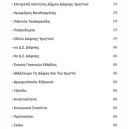
Επιτροπή Ισότητας Δήμου Δάφνης-Υμηττού
(7)
Λεωφόρος Βουλιαγμένης
(7)
Πλατεία Τσαλαγανίδη
(7)
Πολεοδομία
(7)
Ωδείο Δάφνης-Υμηττού
(7)
4ο Δ.Σ. Δάφνης
(6)
9ο Δ.Σ. Δάφνης
(6)
Ένωση Γυναικών Ελλάδος
(6)
ΑλλάΖουμε Τη Δάφνη Και Τον Υμηττό
(6)
Αργυρούπολη-Ελληνικό
(6)
Γήπεδο
(6)
Κινητικότητα
(6)
Κοινωνικό Συσσίτιο
(6)
Πρόσκοποι
(6)
Σκάκι
(6)