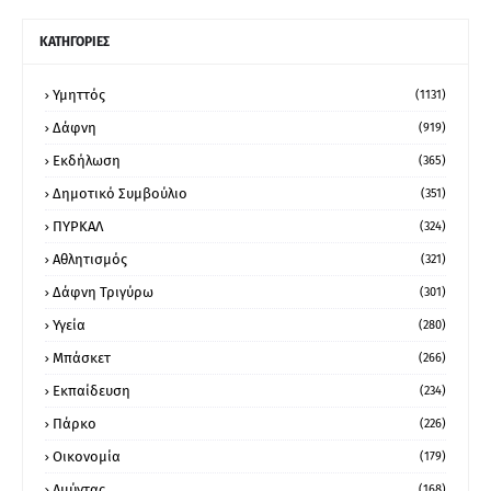
ΚΑΤΗΓΟΡΙΕΣ
Υμηττός
(1131)
Δάφνη
(919)
Εκδήλωση
(365)
Δημοτικό Συμβούλιο
(351)
ΠΥΡΚΑΛ
(324)
Αθλητισμός
(321)
Δάφνη Τριγύρω
(301)
Υγεία
(280)
Μπάσκετ
(266)
Εκπαίδευση
(234)
Πάρκο
(226)
Οικονομία
(179)
Αμύντας
(168)