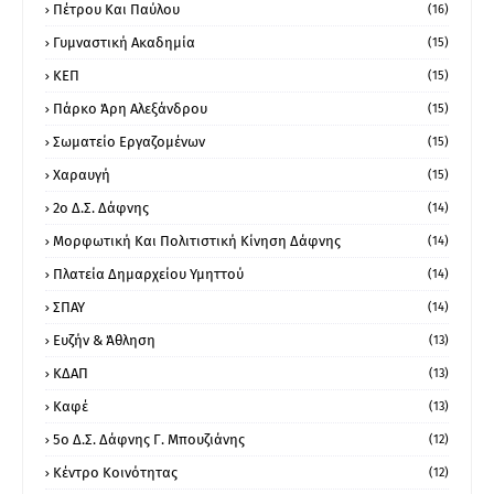
Πέτρου Και Παύλου
(16)
Γυμναστική Ακαδημία
(15)
ΚΕΠ
(15)
Πάρκο Άρη Αλεξάνδρου
(15)
Σωματείο Εργαζομένων
(15)
Χαραυγή
(15)
2ο Δ.Σ. Δάφνης
(14)
Μορφωτική Και Πολιτιστική Κίνηση Δάφνης
(14)
Πλατεία Δημαρχείου Υμηττού
(14)
ΣΠΑΥ
(14)
Ευζήν & Άθληση
(13)
ΚΔΑΠ
(13)
Καφέ
(13)
5ο Δ.Σ. Δάφνης Γ. Μπουζιάνης
(12)
Κέντρο Κοινότητας
(12)