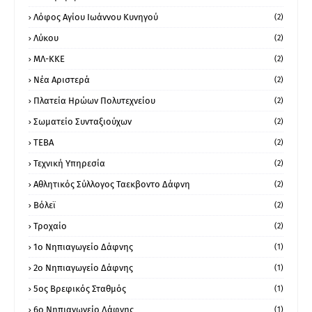
Λόφος Αγίου Ιωάννου Κυνηγού
(2)
Λύκου
(2)
ΜΛ-ΚΚΕ
(2)
Νέα Αριστερά
(2)
Πλατεία Ηρώων Πολυτεχνείου
(2)
Σωματείο Συνταξιούχων
(2)
ΤΕΒΑ
(2)
Τεχνική Υπηρεσία
(2)
Αθλητικός Σύλλογος Ταεκβοντο Δάφνη
(2)
Βόλεϊ
(2)
Τροχαίο
(2)
1ο Νηπιαγωγείο Δάφνης
(1)
2ο Νηπιαγωγείο Δάφνης
(1)
5ος Βρεφικός Σταθμός
(1)
6ο Νηπιαγωγείο Δάφνης
(1)