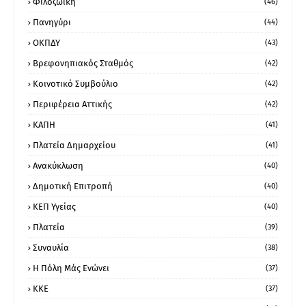
Φιλοζωική
(46)
Πανηγύρι
(44)
ΟΚΠΔΥ
(43)
Βρεφονηπιακός Σταθμός
(42)
Κοινοτικό Συμβούλιο
(42)
Περιφέρεια Αττικής
(42)
ΚΑΠΗ
(41)
Πλατεία Δημαρχείου
(41)
Ανακύκλωση
(40)
Δημοτική Επιτροπή
(40)
ΚΕΠ Υγείας
(40)
Πλατεία
(39)
Συναυλία
(38)
Η Πόλη Μάς Ενώνει
(37)
ΚΚΕ
(37)