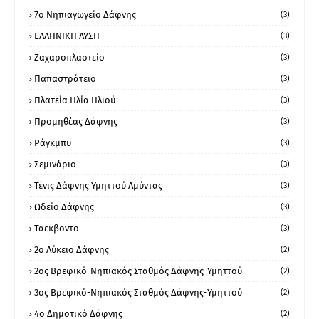
7ο Νηπιαγωγείο Δάφνης
(3)
ΕΛΛΗΝΙΚΗ ΛΥΣΗ
(3)
Ζαχαροπλαστείο
(3)
Παπαστράτειο
(3)
Πλατεία Ηλία Ηλιού
(3)
Προμηθέας Δάφνης
(3)
Ράγκμπυ
(3)
Σεμινάριο
(3)
Τένις Δάφνης Υμηττού Αμύντας
(3)
Ωδείο Δάφνης
(3)
Ταεκβοντο
(3)
2ο Λύκειο Δάφνης
(2)
2ος Βρεφικό-Νηπιακός Σταθμός Δάφνης-Υμηττού
(2)
3ος Βρεφικό-Νηπιακός Σταθμός Δάφνης-Υμηττού
(2)
4ο Δημοτικό Δάφνης
(2)