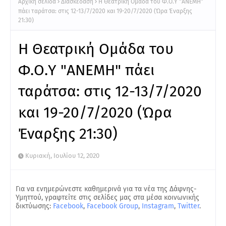
Αρχική σελίδα
Διασκέδαση
Η Θεατρική Ομάδα του Φ.Ο.Υ "ΑΝΕΜΗ"
πάει ταράτσα: στις 12-13/7/2020 και 19-20/7/2020 (Ώρα Έναρξης
21:30)
Η Θεατρική Ομάδα του
Φ.Ο.Υ "ΑΝΕΜΗ" πάει
ταράτσα: στις 12-13/7/2020
και 19-20/7/2020 (Ώρα
Έναρξης 21:30)
Κυριακή, Ιουλίου 12, 2020
Για να ενημερώνεστε καθημερινά για τα νέα της Δάφνης-
Υμηττού, γραφτείτε στις σελίδες μας στα μέσα κοινωνικής
δικτύωσης:
Facebook
,
Facebook Group
,
Instagram
,
Twitter
.