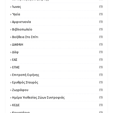
Ίωνας
(1)
Ύγεία
(1)
Αμφικτυονία
(1)
Βιβλιοπωλείο
(1)
Βοήθεια Στο Σπίτι
(1)
ΔΑΦΝΗ
(1)
Δάφ
(1)
ΕΑΣ
(1)
ΕΠΑΣ
(1)
Επιτροπή Ειρήνης
(1)
Ερυθρός Σταυρός
(1)
Ζωγράφου
(1)
Ημέρα Υιοθεσίας Ζώων Συντροφιάς
(1)
ΚΕΔΕ
(1)
Κοιμητήριο
(1)