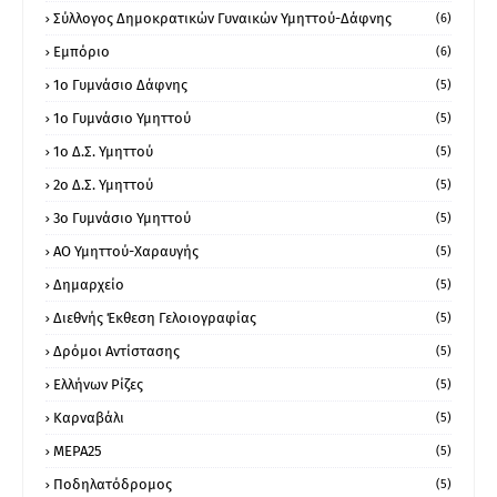
Σύλλογος Δημοκρατικών Γυναικών Υμηττού-Δάφνης
(6)
Εμπόριο
(6)
1ο Γυμνάσιο Δάφνης
(5)
1ο Γυμνάσιο Υμηττού
(5)
1ο Δ.Σ. Υμηττού
(5)
2ο Δ.Σ. Υμηττού
(5)
3ο Γυμνάσιο Υμηττού
(5)
ΑΟ Υμηττού-Χαραυγής
(5)
Δημαρχείο
(5)
Διεθνής Έκθεση Γελοιογραφίας
(5)
Δρόμοι Αντίστασης
(5)
Ελλήνων Ρίζες
(5)
Καρναβάλι
(5)
ΜΕΡΑ25
(5)
Ποδηλατόδρομος
(5)