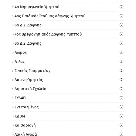
4ο Νηπιαγωγείο Υμηττού
(2)
4ος Παιδικός Σταθμός Δάφνης-Υμηττού
(2)
6ο Δ.Σ. Δάφνης
(2)
7ος Βρεφονηπιακός Δάφνης-Υμηττού
(2)
8ο Δ.Σ. Δάφνης
(2)
Άλιμος
(2)
Άτλας
(2)
Γενικός Γραμματέας
(2)
Δάφνη-Υμηττός
(2)
Δημοτικό Σχολείο
(2)
ΕΥΔΑΠ
(2)
Εντεταλμένος
(2)
ΚΔΒΜ
(2)
Καισαριανή
(2)
Λαϊκή Αγορά
(2)