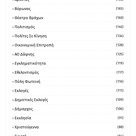
Βύρωνας
(165)
Θέατρο Βράχων
(160)
Πολιτισμός
(146)
Πολίτες Σε Κίνηση
(134)
Οικονομική Επιτροπή
(128)
ΑΟ Δάφνης
(125)
Εγκληματικότητα
(119)
Εθελοντισμός
(117)
Πόλη Φωτεινή
(116)
Εκλογές
(111)
Δημοτικές Εκλογές
(109)
Δήμαρχος
(106)
Εκκλησία
(91)
Χριστούγεννα
(88)