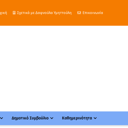
χική
Σχετικά με Δαφνούλα Υμηττούλη
Επικοινωνία
Δημοτικό Συμβούλιο
Καθημερινότητα