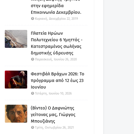
στην εφημερίδα
Επικοινωνία Δεκεμβρίου.
Κυριακή, Δεκεμβρίου 22, 2019
Πλατεία Ηρώων
Πολυτεχνείου 6 Υμηττός -
Κατεστραμένος σωλήνας
δημοτικής ύδρευσης
Παρασκευή, Ιουνίου 26, 2020
Φεστιβάλ Βράχων 2026: Το
πρόγραμμα από 12 έως 23
Ιουνίου
Τετάρτη, Ιουνίου 10, 2026
(Βίντεο) Ο Δαφνιώτης
γείτονας μας, Γιώργος
Μπουζιάνης
Τρίτη, Οκτωβρίου 26, 2021