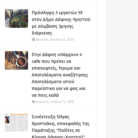
Πρόσληψη 3 εργατών ΥΕ
στον Δήμο Δάφνης-Υμηττού
με σύμβαση 3μηνης
διάρκειας
Δευτέρα, Ιουνίου 22, 2020
Στην Δάφνη υπάρχουν 4
cafe που πρέπει να
επισκεφτείς, Ήρεμα και
Αποτελέσματα αναζήτησης
Αποτελέσματα ιστού
παρεΐστικα για να φας και
να πιεις καλά
Κυριακή, Ιουλίου 12, 2020
Συνέντευξη Όλγας
Χριστινάκη, επικεφαλής της
Παράταξης "Πολίτες σε
Κίνηση Δάφνης-Υμηττού"