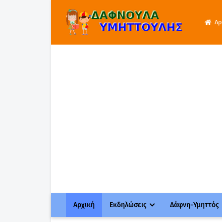
Αρ
Αρχική
Εκδηλώσεις
Δάφνη-Υμηττός