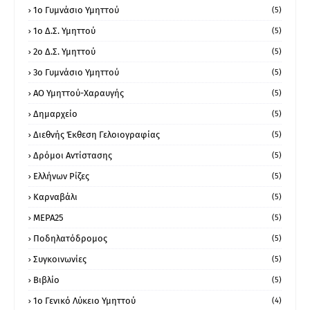
1ο Γυμνάσιο Υμηττού
(5)
1ο Δ.Σ. Υμηττού
(5)
2ο Δ.Σ. Υμηττού
(5)
3ο Γυμνάσιο Υμηττού
(5)
ΑΟ Υμηττού-Χαραυγής
(5)
Δημαρχείο
(5)
Διεθνής Έκθεση Γελοιογραφίας
(5)
Δρόμοι Αντίστασης
(5)
Ελλήνων Ρίζες
(5)
Καρναβάλι
(5)
ΜΕΡΑ25
(5)
Ποδηλατόδρομος
(5)
Συγκοινωνίες
(5)
Βιβλίο
(5)
1ο Γενικό Λύκειο Υμηττού
(4)