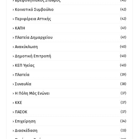
Βρεφονηπιακός Σταθμός
(42)
Κοινοτικό Συμβούλιο
(42)
Περιφέρεια Αττικής
(42)
ΚΑΠΗ
(41)
Πλατεία Δημαρχείου
(41)
Ανακύκλωση
(40)
Δημοτική Επιτροπή
(40)
ΚΕΠ Υγείας
(40)
Πλατεία
(39)
Συναυλία
(38)
Η Πόλη Μάς Ενώνει
(37)
ΚΚΕ
(37)
ΠΑΣΟΚ
(37)
Επιχείρηση
(34)
Διασκέδαση
(33)