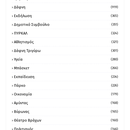
Δάφνη
(919)
Εκδήλωση
(365)
Δημοτικό Συμβούλιο
(351)
ΠΥΡΚΑΛ
(324)
Αθλητισμός
(321)
Δάφνη Τριγύρω
(301)
Υγεία
(280)
Μπάσκετ
(266)
Εκπαίδευση
(234)
Πάρκο
(226)
Οικονομία
(179)
Αμύντας
(168)
Βύρωνας
(165)
Θέατρο Βράχων
(160)
Πολιτισμός
(146)