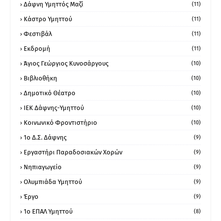
Δάφνη Υμηττός Μαζί
(11)
Κάστρο Υμηττού
(11)
Φεστιβάλ
(11)
Εκδρομή
(11)
Άγιος Γεώργιος Κυνοσάργους
(10)
Βιβλιοθήκη
(10)
Δημοτικό Θέατρο
(10)
ΙΕΚ Δάφνης-Υμηττού
(10)
Κοινωνικό Φροντιστήριο
(10)
1ο Δ.Σ. Δάφνης
(9)
Εργαστήρι Παραδοσιακών Χορών
(9)
Νηπιαγωγείο
(9)
Ολυμπιάδα Υμηττού
(9)
Έργο
(9)
1o ΕΠΑΛ Υμηττού
(8)