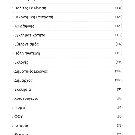
Πολίτες Σε Κίνηση
(134)
Οικονομική Επιτροπή
(128)
ΑΟ Δάφνης
(125)
Εγκληματικότητα
(119)
Εθελοντισμός
(117)
Πόλη Φωτεινή
(116)
Εκλογές
(111)
Δημοτικές Εκλογές
(109)
Δήμαρχος
(106)
Εκκλησία
(91)
Χριστούγεννα
(88)
Γιορτή
(84)
ΦΟΥ
(80)
Ιστορία
(78)
Θέατρο
(76)