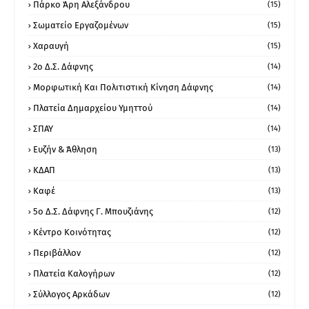
Πάρκο Άρη Αλεξάνδρου
(15)
Σωματείο Εργαζομένων
(15)
Χαραυγή
(15)
2ο Δ.Σ. Δάφνης
(14)
Μορφωτική Και Πολιτιστική Κίνηση Δάφνης
(14)
Πλατεία Δημαρχείου Υμηττού
(14)
ΣΠΑΥ
(14)
Ευζήν & Άθληση
(13)
ΚΔΑΠ
(13)
Καφέ
(13)
5ο Δ.Σ. Δάφνης Γ. Μπουζιάνης
(12)
Κέντρο Κοινότητας
(12)
Περιβάλλον
(12)
Πλατεία Καλογήρων
(12)
Σύλλογος Αρκάδων
(12)