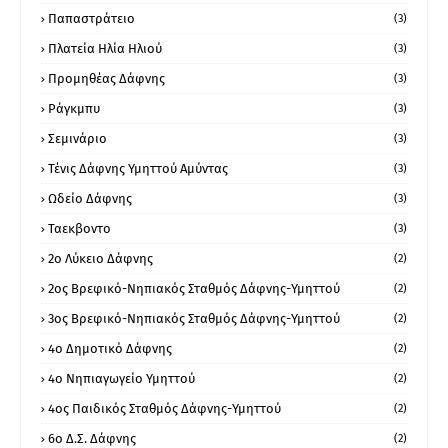
Παπαστράτειο
(3)
Πλατεία Ηλία Ηλιού
(3)
Προμηθέας Δάφνης
(3)
Ράγκμπυ
(3)
Σεμινάριο
(3)
Τένις Δάφνης Υμηττού Αμύντας
(3)
Ωδείο Δάφνης
(3)
Ταεκβοντο
(3)
2ο Λύκειο Δάφνης
(2)
2ος Βρεφικό-Νηπιακός Σταθμός Δάφνης-Υμηττού
(2)
3ος Βρεφικό-Νηπιακός Σταθμός Δάφνης-Υμηττού
(2)
4ο Δημοτικό Δάφνης
(2)
4ο Νηπιαγωγείο Υμηττού
(2)
4ος Παιδικός Σταθμός Δάφνης-Υμηττού
(2)
6ο Δ.Σ. Δάφνης
(2)