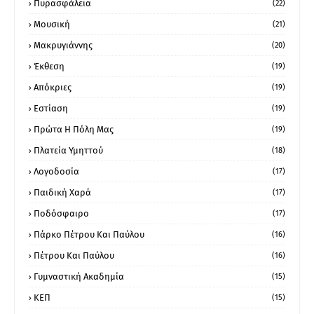
Πυρασφάλεια
(22)
Μουσική
(21)
Μακρυγιάννης
(20)
Έκθεση
(19)
Απόκριες
(19)
Εστίαση
(19)
Πρώτα Η Πόλη Μας
(19)
Πλατεία Υμηττού
(18)
Λογοδοσία
(17)
Παιδική Χαρά
(17)
Ποδόσφαιρο
(17)
Πάρκο Πέτρου Και Παύλου
(16)
Πέτρου Και Παύλου
(16)
Γυμναστική Ακαδημία
(15)
ΚΕΠ
(15)