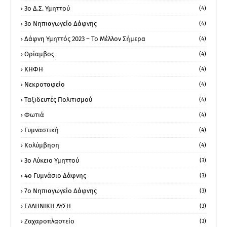
3ο Δ.Σ. Υμηττού
(4)
3ο Νηπιαγωγείο Δάφνης
(4)
Δάφνη Υμηττός 2023 – Το Μέλλον Σήμερα
(4)
Θρίαμβος
(4)
ΚΗΦΗ
(4)
Νεκροταφείο
(4)
Ταξιδευτές Πολιτισμού
(4)
Φωτιά
(4)
Γυμναστική
(4)
Κολύμβηση
(4)
3ο Λύκειο Υμηττού
(3)
4ο Γυμνάσιο Δάφνης
(3)
7ο Νηπιαγωγείο Δάφνης
(3)
ΕΛΛΗΝΙΚΗ ΛΥΣΗ
(3)
Ζαχαροπλαστείο
(3)