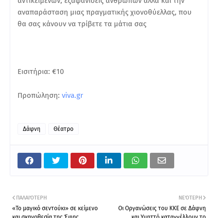
αντικειμένων, εξαφανίσεις ανθρώπων αλλά και την
αναπαράσταση μιας πραγματικής χιονοθύελλας, που
θα σας κάνουν να τρίβετε τα μάτια σας
Εισιτήρια: €10
Προπώληση:
viva.gr
Δάφνη
Θέατρο
ΠΑΛΑΙΌΤΕΡΗ
ΝΕΌΤΕΡΗ
«Το μαγικό σεντούκι» σε κείμενο
Οι Οργανώσεις του ΚΚΕ σε Δάφνη
και σκηνοθεσία της Έφης
και Υμηττό καταγγέλλουν το