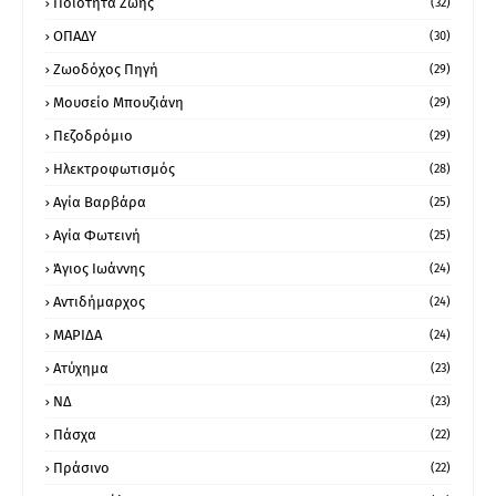
Ποιότητα Ζωής
(32)
ΟΠΑΔΥ
(30)
Ζωοδόχος Πηγή
(29)
Μουσείο Μπουζιάνη
(29)
Πεζοδρόμιο
(29)
Ηλεκτροφωτισμός
(28)
Αγία Βαρβάρα
(25)
Αγία Φωτεινή
(25)
Άγιος Ιωάννης
(24)
Αντιδήμαρχος
(24)
ΜΑΡΙΔΑ
(24)
Ατύχημα
(23)
ΝΔ
(23)
Πάσχα
(22)
Πράσινο
(22)