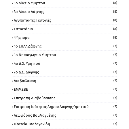
1ο Λύκειο Υμηττού
(8)
3ο Λύκειο Δάφνης
(8)
Ανυπότακτες Γειτονιές
(8)
Εστιατόριο
(8)
Ψήφισμα
(8)
1ο ΕΠΑΛ Δάφνης
(7)
1ο Νηπιαγωγείο Υμηττού
(7)
4ο Δ.Σ. Υμηττού
(7)
7ο Δ.Σ. Δάφνης
(7)
Διαβούλευση
(7)
ΕΜΜΕΒΕ
(7)
Επιτροπή Διαβούλευσης
(7)
Επιτροπή Ισότητας Δήμου Δάφνης-Υμηττού
(7)
Λεωφόρος Βουλιαγμένης
(7)
Πλατεία Τσαλαγανίδη
(7)