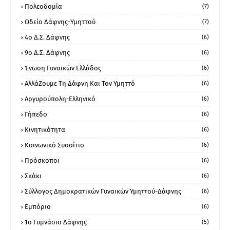
Πολεοδομία
(7)
Ωδείο Δάφνης-Υμηττού
(7)
4ο Δ.Σ. Δάφνης
(6)
9ο Δ.Σ. Δάφνης
(6)
Ένωση Γυναικών Ελλάδος
(6)
ΑλλάΖουμε Τη Δάφνη Και Τον Υμηττό
(6)
Αργυρούπολη-Ελληνικό
(6)
Γήπεδο
(6)
Κινητικότητα
(6)
Κοινωνικό Συσσίτιο
(6)
Πρόσκοποι
(6)
Σκάκι
(6)
Σύλλογος Δημοκρατικών Γυναικών Υμηττού-Δάφνης
(6)
Εμπόριο
(6)
1ο Γυμνάσιο Δάφνης
(5)