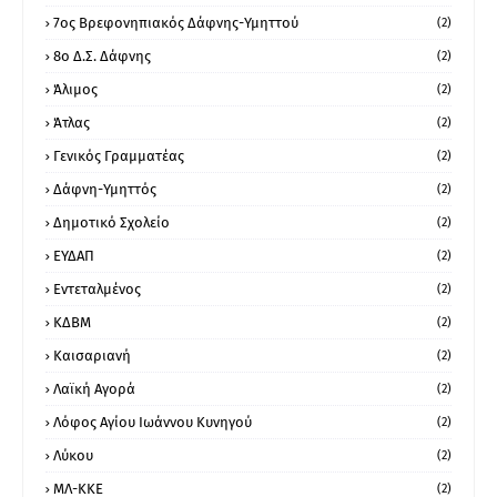
7ος Βρεφονηπιακός Δάφνης-Υμηττού
(2)
8ο Δ.Σ. Δάφνης
(2)
Άλιμος
(2)
Άτλας
(2)
Γενικός Γραμματέας
(2)
Δάφνη-Υμηττός
(2)
Δημοτικό Σχολείο
(2)
ΕΥΔΑΠ
(2)
Εντεταλμένος
(2)
ΚΔΒΜ
(2)
Καισαριανή
(2)
Λαϊκή Αγορά
(2)
Λόφος Αγίου Ιωάννου Κυνηγού
(2)
Λύκου
(2)
ΜΛ-ΚΚΕ
(2)