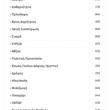
Καθαριότητα
(73)
Πρόσληψη
(64)
Άγιος Δημήτριος
(61)
Λαϊκή Συσπείρωση
(60)
Σινεμά
(60)
ΣΥΡΙΖΑ
(57)
Αθήνα
(53)
Πολιτική Προστασία
(52)
Ένωση Γονέων Δάφνης-Υμηττού
(51)
Δρόμος
(51)
Ηλιούπολη
(49)
Φιλοζωική
(46)
Πανηγύρι
(44)
ΟΚΠΔΥ
(43)