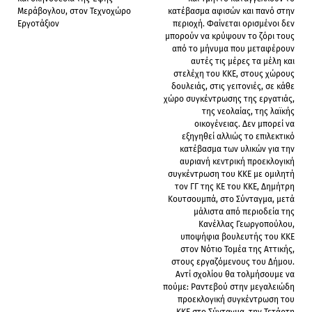
Μεράβογλου, στον Τεχνοχώρο
κατέβασμα αφισών και πανό στην
Εργοτάξιον
περιοχή. Φαίνεται ορισμένοι δεν
μπορούν να κρύψουν το ζόρι τους
από το μήνυμα που μεταφέρουν
αυτές τις μέρες τα μέλη και
στελέχη του ΚΚΕ, στους χώρους
δουλειάς, στις γειτονιές, σε κάθε
χώρο συγκέντρωσης της εργατιάς,
της νεολαίας, της λαϊκής
οικογένειας. Δεν μπορεί να
εξηγηθεί αλλιώς το επιλεκτικό
κατέβασμα των υλικών για την
αυριανή κεντρική προεκλογική
συγκέντρωση του ΚΚΕ με ομιλητή
τον ΓΓ της ΚΕ του ΚΚΕ, Δημήτρη
Κουτσουμπά, στο Σύνταγμα, μετά
μάλιστα από περιοδεία της
Κανέλλας Γεωργοπούλου,
υποψήφια βουλευτής του ΚΚΕ
στον Νότιο Τομέα της Αττικής,
στους εργαζόμενους του Δήμου.
Αντί σχολίου θα τολμήσουμε να
πούμε: Ραντεβού στην μεγαλειώδη
προεκλογική συγκέντρωση του
ΚΚΕ στο Σύνταγμα, την Τετάρτη