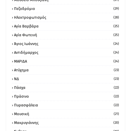
Πεζοδρόμιο
(29)
Ηλεκτροφωτισμός
(28)
Αγία Βαρβάρα
(25)
Αγία Φωτεινή
(25)
Άγιος Ιωάννης
(24)
Αντιδήμαρχος
(24)
ΜΑΡΙΔΑ
(24)
Ατύχημα
(23)
ΝΔ
(23)
Πάσχα
(22)
Πράσινο
(22)
Πυρασφάλεια
(22)
Μουσική
(21)
Μακρυγιάννης
(20)