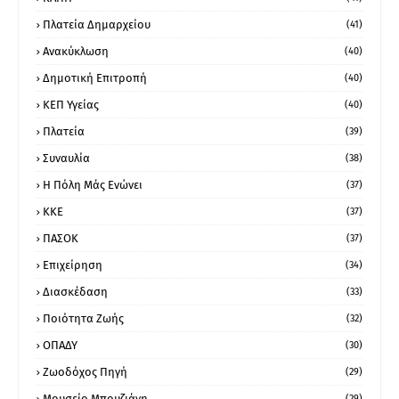
Πλατεία Δημαρχείου
(41)
Ανακύκλωση
(40)
Δημοτική Επιτροπή
(40)
ΚΕΠ Υγείας
(40)
Πλατεία
(39)
Συναυλία
(38)
Η Πόλη Μάς Ενώνει
(37)
ΚΚΕ
(37)
ΠΑΣΟΚ
(37)
Επιχείρηση
(34)
Διασκέδαση
(33)
Ποιότητα Ζωής
(32)
ΟΠΑΔΥ
(30)
Ζωοδόχος Πηγή
(29)
Μουσείο Μπουζιάνη
(29)