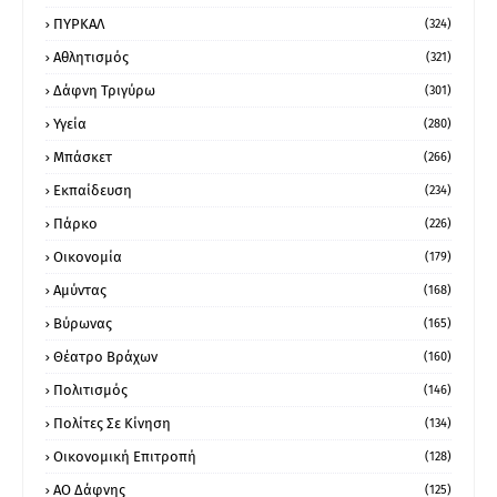
ΠΥΡΚΑΛ
(324)
Αθλητισμός
(321)
Δάφνη Τριγύρω
(301)
Υγεία
(280)
Μπάσκετ
(266)
Εκπαίδευση
(234)
Πάρκο
(226)
Οικονομία
(179)
Αμύντας
(168)
Βύρωνας
(165)
Θέατρο Βράχων
(160)
Πολιτισμός
(146)
Πολίτες Σε Κίνηση
(134)
Οικονομική Επιτροπή
(128)
ΑΟ Δάφνης
(125)