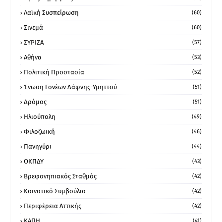
Λαϊκή Συσπείρωση
(60)
Σινεμά
(60)
ΣΥΡΙΖΑ
(57)
Αθήνα
(53)
Πολιτική Προστασία
(52)
Ένωση Γονέων Δάφνης-Υμηττού
(51)
Δρόμος
(51)
Ηλιούπολη
(49)
Φιλοζωική
(46)
Πανηγύρι
(44)
ΟΚΠΔΥ
(43)
Βρεφονηπιακός Σταθμός
(42)
Κοινοτικό Συμβούλιο
(42)
Περιφέρεια Αττικής
(42)
ΚΑΠΗ
(41)