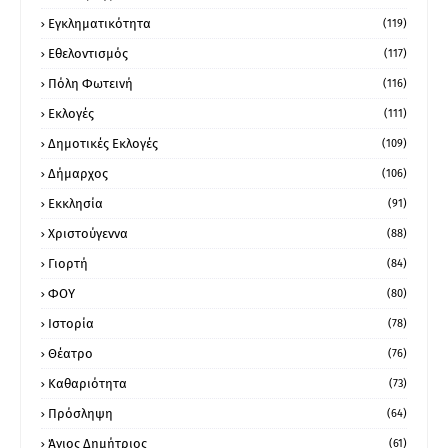
Εγκληματικότητα
(119)
Εθελοντισμός
(117)
Πόλη Φωτεινή
(116)
Εκλογές
(111)
Δημοτικές Εκλογές
(109)
Δήμαρχος
(106)
Εκκλησία
(91)
Χριστούγεννα
(88)
Γιορτή
(84)
ΦΟΥ
(80)
Ιστορία
(78)
Θέατρο
(76)
Καθαριότητα
(73)
Πρόσληψη
(64)
Άγιος Δημήτριος
(61)