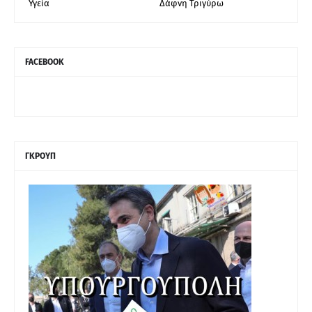
Υγεία
Δάφνη Τριγύρω
FACEBOOK
ΓΚΡΟΥΠ