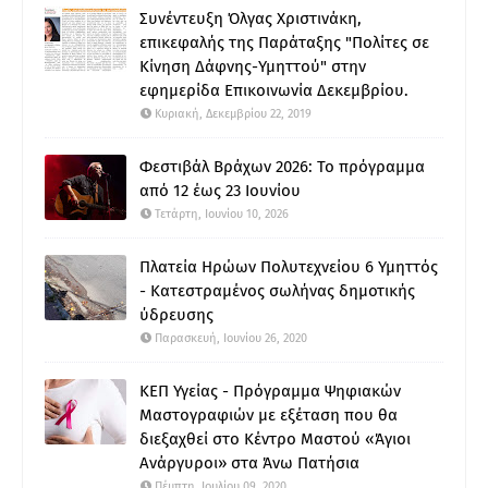
Συνέντευξη Όλγας Χριστινάκη,
επικεφαλής της Παράταξης "Πολίτες σε
Κίνηση Δάφνης-Υμηττού" στην
εφημερίδα Επικοινωνία Δεκεμβρίου.
Κυριακή, Δεκεμβρίου 22, 2019
Φεστιβάλ Βράχων 2026: Το πρόγραμμα
από 12 έως 23 Ιουνίου
Τετάρτη, Ιουνίου 10, 2026
Πλατεία Ηρώων Πολυτεχνείου 6 Υμηττός
- Κατεστραμένος σωλήνας δημοτικής
ύδρευσης
Παρασκευή, Ιουνίου 26, 2020
ΚΕΠ Υγείας - Πρόγραμμα Ψηφιακών
Μαστογραφιών με εξέταση που θα
διεξαχθεί στο Κέντρο Μαστού «Άγιοι
Ανάργυροι» στα Άνω Πατήσια
Πέμπτη, Ιουλίου 09, 2020