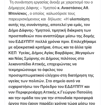
Τη συνάντηση εργασίας άνοιξε με χαιρετισμό του ο
Δήμαρχος Δάφνης – Υμηττού
κ. Αναστάσιος Αθ.
Μπινίσκος
, ο οποίος καλωσόρισε τους
παρευρισκόμενους και δήλωσε: «Η
υλοποίηση
αυτής της συνάντησης, αποτελεί για εμάς, τον
Δήμο Δάφνης- Υμηττού, τιμητική διάκριση των
προσπαθειών που αναπτύξαμε μέσω της δομής
του ΕΔΔΥΠΠΥ πολλά χρόνια πριν. Επιλεχθήκαμε
με αξιοκρατικά κριτήρια, όπως και τα άλλα τρία
ΚΕΠ Υγείας, Δήμος Αγίας Βαρβάρας ,Μεγαρέων
και Νέας Σμύρνης σε Δήμους πιλότους στο
λεκανοπέδιο Αττικής, επιχειρώντας να
τεκμηριώσουμε το όφελος του
προσυμπτωματικού ελέγχου στη διατήρηση της
υγείας των πολιτών. Στο σημείο αυτό να
ευχαριστήσω τον Πρόεδρο του ΕΔΔΥΠΠΥ και
νυν Περιφερειάρχη Αττικής κ.Γεώργιο Πατούλη
και την ομάδα του για την σπουδαία προσφορά
έργου που έχουν παράξει χρόνια τώρα μέσω του