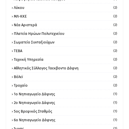
Λύκου
(2)
ΜΛ-ΚΚΕ
(2)
Νέα Αριστερά
(2)
Πλατεία Ηρώων Πολυτεχνείου
(2)
Σωματείο Συνταξιούχων
(2)
ΤΕΒΑ
(2)
Τεχνική Υπηρεσία
(2)
Αθλητικός Σύλλογος Ταεκβοντο Δάφνη
(2)
Βόλεϊ
(2)
Τροχαίο
(2)
1ο Νηπιαγωγείο Δάφνης
(1)
2ο Νηπιαγωγείο Δάφνης
(1)
5ος Βρεφικός Σταθμός
(1)
6ο Νηπιαγωγείο Δάφνης
(1)
Ίωνας
(1)