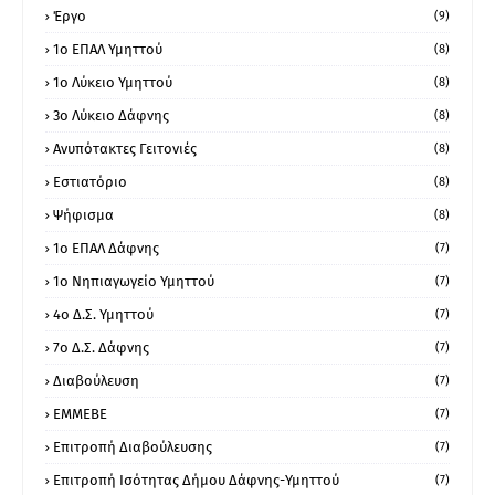
Έργο
(9)
1o ΕΠΑΛ Υμηττού
(8)
1ο Λύκειο Υμηττού
(8)
3ο Λύκειο Δάφνης
(8)
Ανυπότακτες Γειτονιές
(8)
Εστιατόριο
(8)
Ψήφισμα
(8)
1ο ΕΠΑΛ Δάφνης
(7)
1ο Νηπιαγωγείο Υμηττού
(7)
4ο Δ.Σ. Υμηττού
(7)
7ο Δ.Σ. Δάφνης
(7)
Διαβούλευση
(7)
ΕΜΜΕΒΕ
(7)
Επιτροπή Διαβούλευσης
(7)
Επιτροπή Ισότητας Δήμου Δάφνης-Υμηττού
(7)