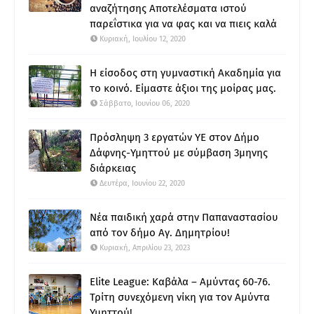
αναζήτησης Αποτελέσματα ιστού
παρεΐστικα για να φας και να πιεις καλά
Κυριακή, Ιουλίου 12, 2020
Η είσοδος στη γυμναστική Ακαδημία για
το κοινό. Είμαστε άξιοι της μοίρας μας.
Σάββατο, Ιουνίου 06, 2020
Πρόσληψη 3 εργατών ΥΕ στον Δήμο
Δάφνης-Υμηττού με σύμβαση 3μηνης
διάρκειας
Δευτέρα, Ιουνίου 22, 2020
Νέα παιδική χαρά στην Παπαναστασίου
από τον δήμο Αγ. Δημητρίου!
Κυριακή, Απριλίου 23, 2023
Elite League: Καβάλα – Αμύντας 60-76.
Τρίτη συνεχόμενη νίκη για τον Αμύντα
Υμηττού!