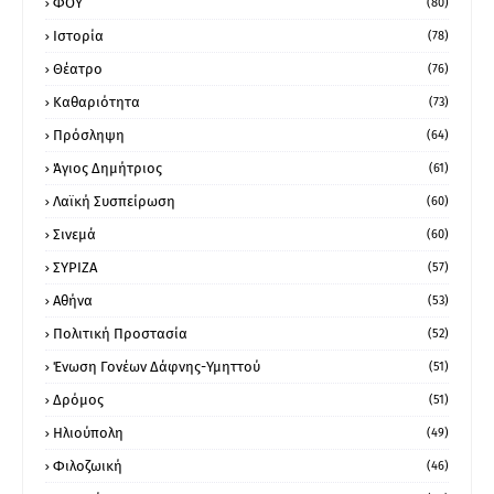
ΦΟΥ
(80)
Ιστορία
(78)
Θέατρο
(76)
Καθαριότητα
(73)
Πρόσληψη
(64)
Άγιος Δημήτριος
(61)
Λαϊκή Συσπείρωση
(60)
Σινεμά
(60)
ΣΥΡΙΖΑ
(57)
Αθήνα
(53)
Πολιτική Προστασία
(52)
Ένωση Γονέων Δάφνης-Υμηττού
(51)
Δρόμος
(51)
Ηλιούπολη
(49)
Φιλοζωική
(46)