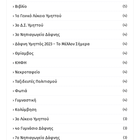
Βιβλίο
(5)
1ο Γενικό Λύκειο Υμηττού
(4)
3ο Δ.Σ. Υμηττού
(4)
3ο Νηπιαγωγείο Δάφνης
(4)
Δάφνη Υμηττός 2023 – Το Μέλλον Σήμερα
(4)
Θρίαμβος
(4)
ΚΗΦΗ
(4)
Νεκροταφείο
(4)
Ταξιδευτές Πολιτισμού
(4)
Φωτιά
(4)
Γυμναστική
(4)
Κολύμβηση
(4)
3ο Λύκειο Υμηττού
(3)
4ο Γυμνάσιο Δάφνης
(3)
7ο Νηπιαγωγείο Δάφνης
(3)