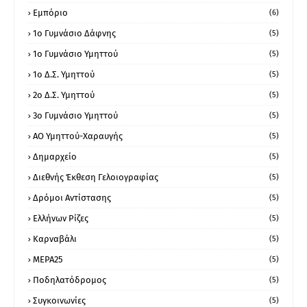
Εμπόριο
(6)
1ο Γυμνάσιο Δάφνης
(5)
1ο Γυμνάσιο Υμηττού
(5)
1ο Δ.Σ. Υμηττού
(5)
2ο Δ.Σ. Υμηττού
(5)
3ο Γυμνάσιο Υμηττού
(5)
ΑΟ Υμηττού-Χαραυγής
(5)
Δημαρχείο
(5)
Διεθνής Έκθεση Γελοιογραφίας
(5)
Δρόμοι Αντίστασης
(5)
Ελλήνων Ρίζες
(5)
Καρναβάλι
(5)
ΜΕΡΑ25
(5)
Ποδηλατόδρομος
(5)
Συγκοινωνίες
(5)