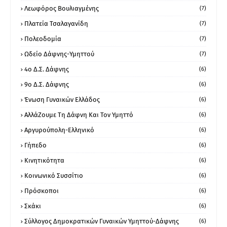
Λεωφόρος Βουλιαγμένης
(7)
Πλατεία Τσαλαγανίδη
(7)
Πολεοδομία
(7)
Ωδείο Δάφνης-Υμηττού
(7)
4ο Δ.Σ. Δάφνης
(6)
9ο Δ.Σ. Δάφνης
(6)
Ένωση Γυναικών Ελλάδος
(6)
ΑλλάΖουμε Τη Δάφνη Και Τον Υμηττό
(6)
Αργυρούπολη-Ελληνικό
(6)
Γήπεδο
(6)
Κινητικότητα
(6)
Κοινωνικό Συσσίτιο
(6)
Πρόσκοποι
(6)
Σκάκι
(6)
Σύλλογος Δημοκρατικών Γυναικών Υμηττού-Δάφνης
(6)