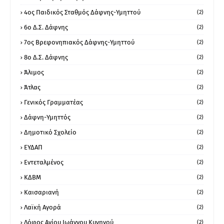
4ος Παιδικός Σταθμός Δάφνης-Υμηττού
(2)
6ο Δ.Σ. Δάφνης
(2)
7ος Βρεφονηπιακός Δάφνης-Υμηττού
(2)
8ο Δ.Σ. Δάφνης
(2)
Άλιμος
(2)
Άτλας
(2)
Γενικός Γραμματέας
(2)
Δάφνη-Υμηττός
(2)
Δημοτικό Σχολείο
(2)
ΕΥΔΑΠ
(2)
Εντεταλμένος
(2)
ΚΔΒΜ
(2)
Καισαριανή
(2)
Λαϊκή Αγορά
(2)
Λόφος Αγίου Ιωάννου Κυνηγού
(2)