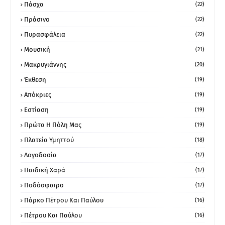
Πάσχα
(22)
Πράσινο
(22)
Πυρασφάλεια
(22)
Μουσική
(21)
Μακρυγιάννης
(20)
Έκθεση
(19)
Απόκριες
(19)
Εστίαση
(19)
Πρώτα Η Πόλη Μας
(19)
Πλατεία Υμηττού
(18)
Λογοδοσία
(17)
Παιδική Χαρά
(17)
Ποδόσφαιρο
(17)
Πάρκο Πέτρου Και Παύλου
(16)
Πέτρου Και Παύλου
(16)