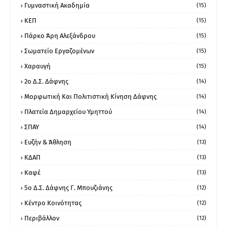
Γυμναστική Ακαδημία
(15)
ΚΕΠ
(15)
Πάρκο Άρη Αλεξάνδρου
(15)
Σωματείο Εργαζομένων
(15)
Χαραυγή
(15)
2ο Δ.Σ. Δάφνης
(14)
Μορφωτική Και Πολιτιστική Κίνηση Δάφνης
(14)
Πλατεία Δημαρχείου Υμηττού
(14)
ΣΠΑΥ
(14)
Ευζήν & Άθληση
(13)
ΚΔΑΠ
(13)
Καφέ
(13)
5ο Δ.Σ. Δάφνης Γ. Μπουζιάνης
(12)
Κέντρο Κοινότητας
(12)
Περιβάλλον
(12)