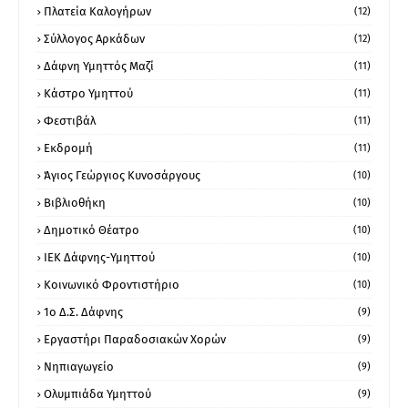
Πλατεία Καλογήρων
(12)
Σύλλογος Αρκάδων
(12)
Δάφνη Υμηττός Μαζί
(11)
Κάστρο Υμηττού
(11)
Φεστιβάλ
(11)
Εκδρομή
(11)
Άγιος Γεώργιος Κυνοσάργους
(10)
Βιβλιοθήκη
(10)
Δημοτικό Θέατρο
(10)
ΙΕΚ Δάφνης-Υμηττού
(10)
Κοινωνικό Φροντιστήριο
(10)
1ο Δ.Σ. Δάφνης
(9)
Εργαστήρι Παραδοσιακών Χορών
(9)
Νηπιαγωγείο
(9)
Ολυμπιάδα Υμηττού
(9)