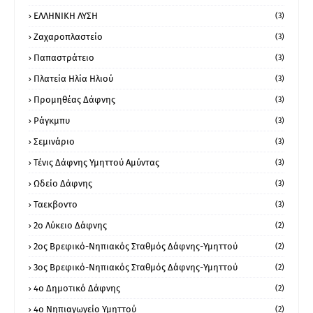
ΕΛΛΗΝΙΚΗ ΛΥΣΗ
(3)
Ζαχαροπλαστείο
(3)
Παπαστράτειο
(3)
Πλατεία Ηλία Ηλιού
(3)
Προμηθέας Δάφνης
(3)
Ράγκμπυ
(3)
Σεμινάριο
(3)
Τένις Δάφνης Υμηττού Αμύντας
(3)
Ωδείο Δάφνης
(3)
Ταεκβοντο
(3)
2ο Λύκειο Δάφνης
(2)
2ος Βρεφικό-Νηπιακός Σταθμός Δάφνης-Υμηττού
(2)
3ος Βρεφικό-Νηπιακός Σταθμός Δάφνης-Υμηττού
(2)
4ο Δημοτικό Δάφνης
(2)
4ο Νηπιαγωγείο Υμηττού
(2)