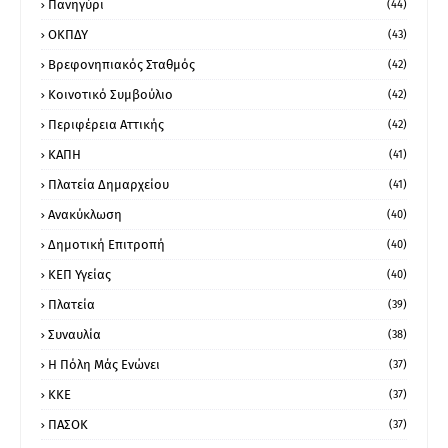
Πανηγύρι
(44)
ΟΚΠΔΥ
(43)
Βρεφονηπιακός Σταθμός
(42)
Κοινοτικό Συμβούλιο
(42)
Περιφέρεια Αττικής
(42)
ΚΑΠΗ
(41)
Πλατεία Δημαρχείου
(41)
Ανακύκλωση
(40)
Δημοτική Επιτροπή
(40)
ΚΕΠ Υγείας
(40)
Πλατεία
(39)
Συναυλία
(38)
Η Πόλη Μάς Ενώνει
(37)
ΚΚΕ
(37)
ΠΑΣΟΚ
(37)