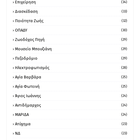
Επιχείρηση
(34)
Διασκέδαση
(33)
Ποιότητα Ζωής
(32)
ΟΠΑΔΥ
(30)
Ζωοδόχος Πηγή
(29)
Μουσείο Μπουζιάνη
(29)
Πεζοδρόμιο
(29)
Ηλεκτροφωτισμός
(28)
Αγία Βαρβάρα
(25)
Αγία Φωτεινή
(25)
Άγιος Ιωάννης
(24)
Αντιδήμαρχος
(24)
ΜΑΡΙΔΑ
(24)
Ατύχημα
(23)
ΝΔ
(23)