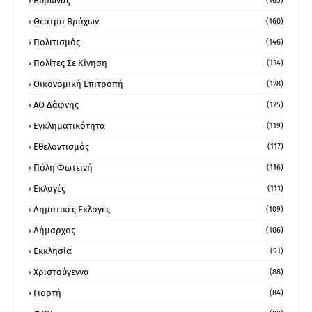
Βύρωνας
(165)
Θέατρο Βράχων
(160)
Πολιτισμός
(146)
Πολίτες Σε Κίνηση
(134)
Οικονομική Επιτροπή
(128)
ΑΟ Δάφνης
(125)
Εγκληματικότητα
(119)
Εθελοντισμός
(117)
Πόλη Φωτεινή
(116)
Εκλογές
(111)
Δημοτικές Εκλογές
(109)
Δήμαρχος
(106)
Εκκλησία
(91)
Χριστούγεννα
(88)
Γιορτή
(84)