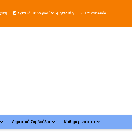
χική
Σχετικά με Δαφνούλα Υμηττούλη
Επικοινωνία
Δημοτικό Συμβούλιο
Καθημερινότητα