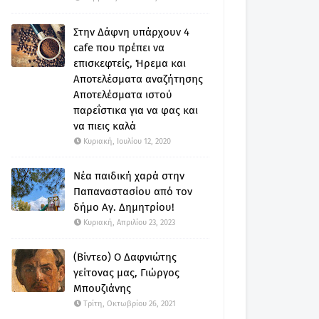
Στην Δάφνη υπάρχουν 4
cafe που πρέπει να
επισκεφτείς, Ήρεμα και
Αποτελέσματα αναζήτησης
Αποτελέσματα ιστού
παρεΐστικα για να φας και
να πιεις καλά
Κυριακή, Ιουλίου 12, 2020
Νέα παιδική χαρά στην
Παπαναστασίου από τον
δήμο Αγ. Δημητρίου!
Κυριακή, Απριλίου 23, 2023
(Βίντεο) Ο Δαφνιώτης
γείτονας μας, Γιώργος
Μπουζιάνης
Τρίτη, Οκτωβρίου 26, 2021