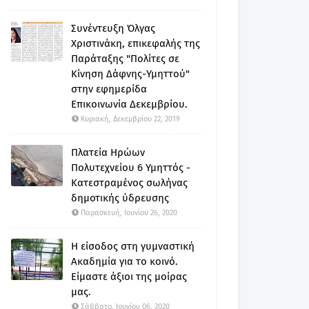
Συνέντευξη Όλγας
Χριστινάκη, επικεφαλής της
Παράταξης "Πολίτες σε
Κίνηση Δάφνης-Υμηττού"
στην εφημερίδα
Επικοινωνία Δεκεμβρίου.
Κυριακή, Δεκεμβρίου 22, 2019
Πλατεία Ηρώων
Πολυτεχνείου 6 Υμηττός -
Κατεστραμένος σωλήνας
δημοτικής ύδρευσης
Παρασκευή, Ιουνίου 26, 2020
Η είσοδος στη γυμναστική
Ακαδημία για το κοινό.
Είμαστε άξιοι της μοίρας
μας.
Σάββατο, Ιουνίου 06, 2020