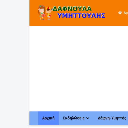
Αρ
Αρχική
Εκδηλώσεις
Δάφνη-Υμηττός