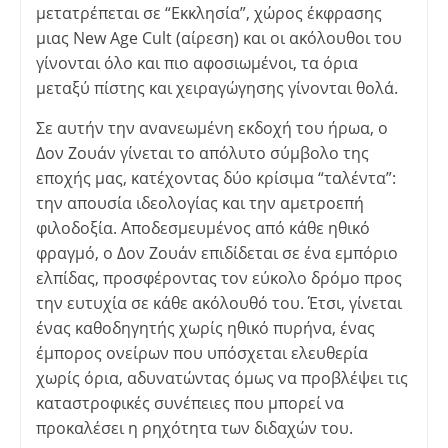
μετατρέπεται σε “Εκκλησία”, χώρος έκφρασης
μιας New Age Cult (αίρεση) και οι ακόλουθοι του
γίνονται όλο και πιο αφοσιωμένοι, τα όρια
μεταξύ πίστης και χειραγώγησης γίνονται θολά.
Σε αυτήν την ανανεωμένη εκδοχή του ήρωα, ο
Δον Ζουάν γίνεται το απόλυτο σύμβολο της
εποχής μας, κατέχοντας δύο κρίσιμα “ταλέντα”:
την απουσία ιδεολογίας και την αμετροεπή
φιλοδοξία. Αποδεσμευμένος από κάθε ηθικό
φραγμό, ο Δον Ζουάν επιδίδεται σε ένα εμπόριο
ελπίδας, προσφέροντας τον εύκολο δρόμο προς
την ευτυχία σε κάθε ακόλουθό του. Έτσι, γίνεται
ένας καθοδηγητής χωρίς ηθικό πυρήνα, ένας
έμπορος ονείρων που υπόσχεται ελευθερία
χωρίς όρια, αδυνατώντας όμως να προβλέψει τις
καταστροφικές συνέπειες που μπορεί να
προκαλέσει η ρηχότητα των διδαχών του.