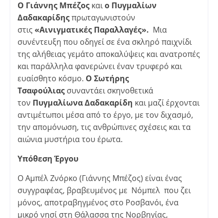
Ο Γιάννης Μπέζος
και
ο Πυγμαλίων
Δαδακαρίδης
πρωταγωνιστούν
στις
«Αινιγματικές Παραλλαγές».
Μια
συνέντευξη που οδηγεί σε ένα σκληρό παιχνίδι
της αλήθειας γεμάτο αποκαλύψεις και ανατροπές
και παράλληλα φανερώνει έναν τρυφερό και
ευαίσθητο κόσμο.
Ο Σωτήρης
Τσαφούλιας
συναντάει σκηνοθετικά
τον
Πυγμαλίωνα Δαδακαρίδη
και μαζί έρχονται
αντιμέτωποι μέσα από το έργο, με τον διχασμό,
την απομόνωση, τις ανθρώπινες σχέσεις και τα
αιώνια μυστήρια του έρωτα.
Υπόθεση Έργου
Ο Αμπέλ Ζνόρκο (Γιάννης Μπέζος) είναι ένας
συγγραφέας, βραβευμένος με Νόμπελ που ζει
μόνος, αποτραβηγμένος στο Ροσβανόι, ένα
μικρό νησί στη Θάλασσα της Νορβηγίας,