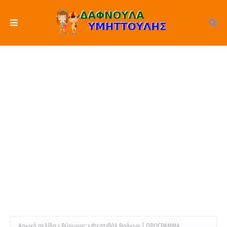
Αρχική σελίδα
Βύρωνας
Φεστιβάλ Βράχων | ΠΡΟΓΡΑΜΜΑ