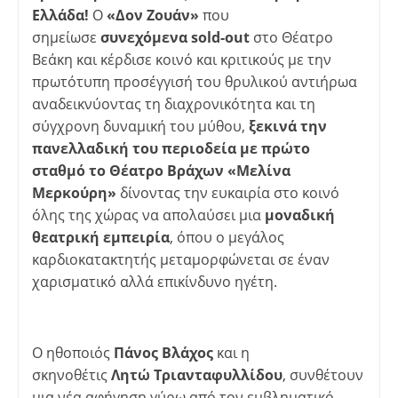
Ελλάδα!
Ο
«Δον Ζουάν»
που
σημείωσε
συνεχόμενα sold-out
στο Θέατρο
Βεάκη και κέρδισε κοινό και κριτικούς με την
πρωτότυπη προσέγγισή του θρυλικού αντιήρωα
αναδεικνύοντας τη διαχρονικότητα και τη
σύγχρονη δυναμική του μύθου,
ξεκινά την
πανελλαδική του περιοδεία με πρώτο
σταθμό το Θέατρο Βράχων «Μελίνα
Μερκούρη»
δίνοντας την ευκαιρία στο κοινό
όλης της χώρας να απολαύσει μια
μοναδική
θεατρική εμπειρία
, όπου ο μεγάλος
καρδιοκατακτητής μεταμορφώνεται σε έναν
χαρισματικό αλλά επικίνδυνο ηγέτη.
Ο ηθοποιός
Πάνος Βλάχος
και η
σκηνοθέτις
Λητώ Τριανταφυλλίδου
, συνθέτουν
μια νέα αφήγηση γύρω από τον εμβληματικό