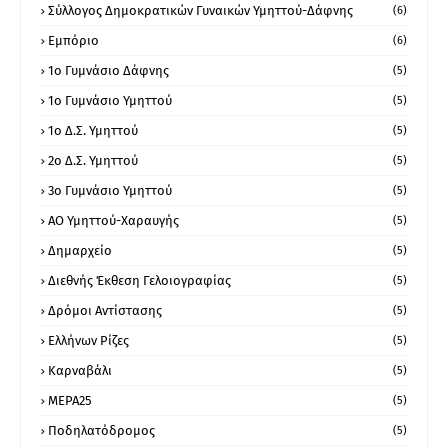
Σύλλογος Δημοκρατικών Γυναικών Υμηττού-Δάφνης
(6)
Εμπόριο
(6)
1ο Γυμνάσιο Δάφνης
(5)
1ο Γυμνάσιο Υμηττού
(5)
1ο Δ.Σ. Υμηττού
(5)
2ο Δ.Σ. Υμηττού
(5)
3ο Γυμνάσιο Υμηττού
(5)
ΑΟ Υμηττού-Χαραυγής
(5)
Δημαρχείο
(5)
Διεθνής Έκθεση Γελοιογραφίας
(5)
Δρόμοι Αντίστασης
(5)
Ελλήνων Ρίζες
(5)
Καρναβάλι
(5)
ΜΕΡΑ25
(5)
Ποδηλατόδρομος
(5)