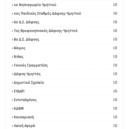
4ο Νηπιαγωγείο Υμηττού
(2)
4ος Παιδικός Σταθμός Δάφνης-Υμηττού
(2)
6ο Δ.Σ. Δάφνης
(2)
7ος Βρεφονηπιακός Δάφνης-Υμηττού
(2)
8ο Δ.Σ. Δάφνης
(2)
Άλιμος
(2)
Άτλας
(2)
Γενικός Γραμματέας
(2)
Δάφνη-Υμηττός
(2)
Δημοτικό Σχολείο
(2)
ΕΥΔΑΠ
(2)
Εντεταλμένος
(2)
ΚΔΒΜ
(2)
Καισαριανή
(2)
Λαϊκή Αγορά
(2)