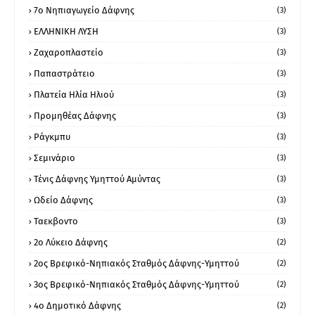
7ο Νηπιαγωγείο Δάφνης
(3)
ΕΛΛΗΝΙΚΗ ΛΥΣΗ
(3)
Ζαχαροπλαστείο
(3)
Παπαστράτειο
(3)
Πλατεία Ηλία Ηλιού
(3)
Προμηθέας Δάφνης
(3)
Ράγκμπυ
(3)
Σεμινάριο
(3)
Τένις Δάφνης Υμηττού Αμύντας
(3)
Ωδείο Δάφνης
(3)
Ταεκβοντο
(3)
2ο Λύκειο Δάφνης
(2)
2ος Βρεφικό-Νηπιακός Σταθμός Δάφνης-Υμηττού
(2)
3ος Βρεφικό-Νηπιακός Σταθμός Δάφνης-Υμηττού
(2)
4ο Δημοτικό Δάφνης
(2)