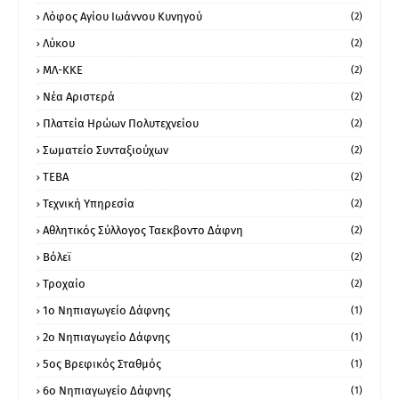
Λόφος Αγίου Ιωάννου Κυνηγού
(2)
Λύκου
(2)
ΜΛ-ΚΚΕ
(2)
Νέα Αριστερά
(2)
Πλατεία Ηρώων Πολυτεχνείου
(2)
Σωματείο Συνταξιούχων
(2)
ΤΕΒΑ
(2)
Τεχνική Υπηρεσία
(2)
Αθλητικός Σύλλογος Ταεκβοντο Δάφνη
(2)
Βόλεϊ
(2)
Τροχαίο
(2)
1ο Νηπιαγωγείο Δάφνης
(1)
2ο Νηπιαγωγείο Δάφνης
(1)
5ος Βρεφικός Σταθμός
(1)
6ο Νηπιαγωγείο Δάφνης
(1)