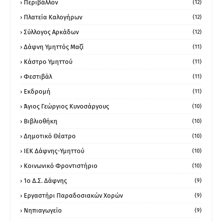
Περιβάλλον
(12)
Πλατεία Καλογήρων
(12)
Σύλλογος Αρκάδων
(12)
Δάφνη Υμηττός Μαζί
(11)
Κάστρο Υμηττού
(11)
Φεστιβάλ
(11)
Εκδρομή
(11)
Άγιος Γεώργιος Κυνοσάργους
(10)
Βιβλιοθήκη
(10)
Δημοτικό Θέατρο
(10)
ΙΕΚ Δάφνης-Υμηττού
(10)
Κοινωνικό Φροντιστήριο
(10)
1ο Δ.Σ. Δάφνης
(9)
Εργαστήρι Παραδοσιακών Χορών
(9)
Νηπιαγωγείο
(9)