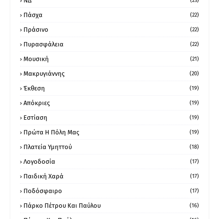
ΝΔ
(23)
Πάσχα
(22)
Πράσινο
(22)
Πυρασφάλεια
(22)
Μουσική
(21)
Μακρυγιάννης
(20)
Έκθεση
(19)
Απόκριες
(19)
Εστίαση
(19)
Πρώτα Η Πόλη Μας
(19)
Πλατεία Υμηττού
(18)
Λογοδοσία
(17)
Παιδική Χαρά
(17)
Ποδόσφαιρο
(17)
Πάρκο Πέτρου Και Παύλου
(16)