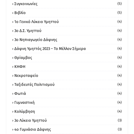
Συγκοινωνίες
(5)
Βιβλίο
(5)
1ο Γενικό Λύκειο Υμηττού
(4)
3ο Δ.Σ. Υμηττού
(4)
3ο Νηπιαγωγείο Δάφνης
(4)
Δάφνη Υμηττός 2023 – Το Μέλλον Σήμερα
(4)
Θρίαμβος
(4)
ΚΗΦΗ
(4)
Νεκροταφείο
(4)
Ταξιδευτές Πολιτισμού
(4)
Φωτιά
(4)
Γυμναστική
(4)
Κολύμβηση
(4)
3ο Λύκειο Υμηττού
(3)
4ο Γυμνάσιο Δάφνης
(3)