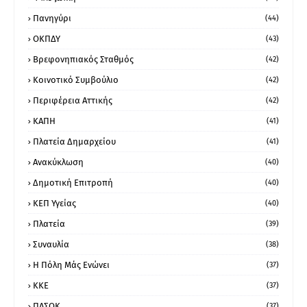
Πανηγύρι
(44)
ΟΚΠΔΥ
(43)
Βρεφονηπιακός Σταθμός
(42)
Κοινοτικό Συμβούλιο
(42)
Περιφέρεια Αττικής
(42)
ΚΑΠΗ
(41)
Πλατεία Δημαρχείου
(41)
Ανακύκλωση
(40)
Δημοτική Επιτροπή
(40)
ΚΕΠ Υγείας
(40)
Πλατεία
(39)
Συναυλία
(38)
Η Πόλη Μάς Ενώνει
(37)
ΚΚΕ
(37)
ΠΑΣΟΚ
(37)