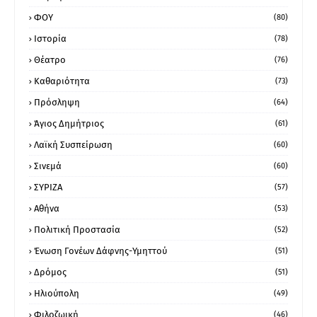
ΦΟΥ
(80)
Ιστορία
(78)
Θέατρο
(76)
Καθαριότητα
(73)
Πρόσληψη
(64)
Άγιος Δημήτριος
(61)
Λαϊκή Συσπείρωση
(60)
Σινεμά
(60)
ΣΥΡΙΖΑ
(57)
Αθήνα
(53)
Πολιτική Προστασία
(52)
Ένωση Γονέων Δάφνης-Υμηττού
(51)
Δρόμος
(51)
Ηλιούπολη
(49)
Φιλοζωική
(46)