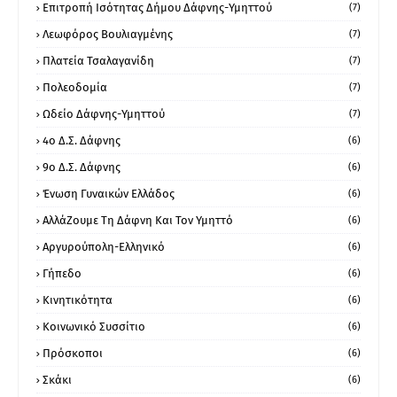
Επιτροπή Ισότητας Δήμου Δάφνης-Υμηττού
(7)
Λεωφόρος Βουλιαγμένης
(7)
Πλατεία Τσαλαγανίδη
(7)
Πολεοδομία
(7)
Ωδείο Δάφνης-Υμηττού
(7)
4ο Δ.Σ. Δάφνης
(6)
9ο Δ.Σ. Δάφνης
(6)
Ένωση Γυναικών Ελλάδος
(6)
ΑλλάΖουμε Τη Δάφνη Και Τον Υμηττό
(6)
Αργυρούπολη-Ελληνικό
(6)
Γήπεδο
(6)
Κινητικότητα
(6)
Κοινωνικό Συσσίτιο
(6)
Πρόσκοποι
(6)
Σκάκι
(6)