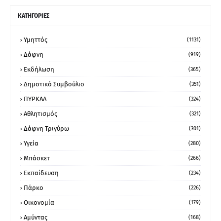
ΚΑΤΗΓΟΡΙΕΣ
Υμηττός
(1131)
Δάφνη
(919)
Εκδήλωση
(365)
Δημοτικό Συμβούλιο
(351)
ΠΥΡΚΑΛ
(324)
Αθλητισμός
(321)
Δάφνη Τριγύρω
(301)
Υγεία
(280)
Μπάσκετ
(266)
Εκπαίδευση
(234)
Πάρκο
(226)
Οικονομία
(179)
Αμύντας
(168)