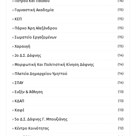
Πέτρου Και Παύλου
(16)
Γυμναστική Ακαδημία
(15)
ΚΕΠ
(15)
Πάρκο Άρη Αλεξάνδρου
(15)
Σωματείο Εργαζομένων
(15)
Χαραυγή
(15)
2ο Δ.Σ. Δάφνης
(14)
Μορφωτική Και Πολιτιστική Κίνηση Δάφνης
(14)
Πλατεία Δημαρχείου Υμηττού
(14)
ΣΠΑΥ
(14)
Ευζήν & Άθληση
(13)
ΚΔΑΠ
(13)
Καφέ
(13)
5ο Δ.Σ. Δάφνης Γ. Μπουζιάνης
(12)
Κέντρο Κοινότητας
(12)