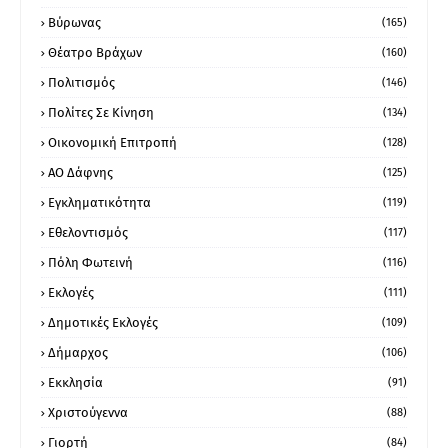
Βύρωνας
(165)
Θέατρο Βράχων
(160)
Πολιτισμός
(146)
Πολίτες Σε Κίνηση
(134)
Οικονομική Επιτροπή
(128)
ΑΟ Δάφνης
(125)
Εγκληματικότητα
(119)
Εθελοντισμός
(117)
Πόλη Φωτεινή
(116)
Εκλογές
(111)
Δημοτικές Εκλογές
(109)
Δήμαρχος
(106)
Εκκλησία
(91)
Χριστούγεννα
(88)
Γιορτή
(84)