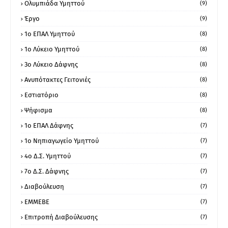
Ολυμπιάδα Υμηττού
(9)
Έργο
(9)
1o ΕΠΑΛ Υμηττού
(8)
1ο Λύκειο Υμηττού
(8)
3ο Λύκειο Δάφνης
(8)
Ανυπότακτες Γειτονιές
(8)
Εστιατόριο
(8)
Ψήφισμα
(8)
1ο ΕΠΑΛ Δάφνης
(7)
1ο Νηπιαγωγείο Υμηττού
(7)
4ο Δ.Σ. Υμηττού
(7)
7ο Δ.Σ. Δάφνης
(7)
Διαβούλευση
(7)
ΕΜΜΕΒΕ
(7)
Επιτροπή Διαβούλευσης
(7)