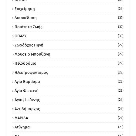
Επιχείρηση
(34)
Διασκέδαση
(33)
Ποιότητα Ζωής
(32)
ΟΠΑΔΥ
(30)
Ζωοδόχος Πηγή
(29)
Μουσείο Μπουζιάνη
(29)
Πεζοδρόμιο
(29)
Ηλεκτροφωτισμός
(28)
Αγία Βαρβάρα
(25)
Αγία Φωτεινή
(25)
Άγιος Ιωάννης
(24)
Αντιδήμαρχος
(24)
ΜΑΡΙΔΑ
(24)
Ατύχημα
(23)