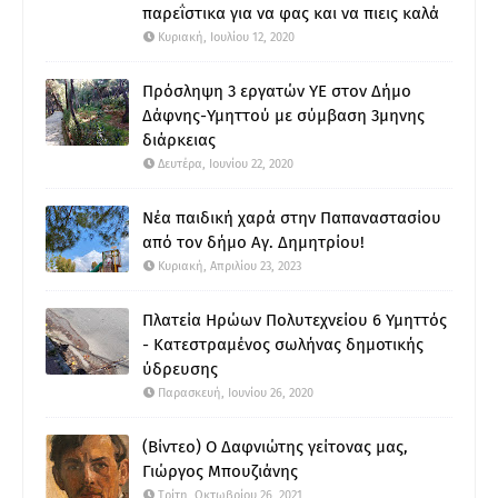
παρεΐστικα για να φας και να πιεις καλά
Κυριακή, Ιουλίου 12, 2020
Πρόσληψη 3 εργατών ΥΕ στον Δήμο
Δάφνης-Υμηττού με σύμβαση 3μηνης
διάρκειας
Δευτέρα, Ιουνίου 22, 2020
Νέα παιδική χαρά στην Παπαναστασίου
από τον δήμο Αγ. Δημητρίου!
Κυριακή, Απριλίου 23, 2023
Πλατεία Ηρώων Πολυτεχνείου 6 Υμηττός
- Κατεστραμένος σωλήνας δημοτικής
ύδρευσης
Παρασκευή, Ιουνίου 26, 2020
(Βίντεο) Ο Δαφνιώτης γείτονας μας,
Γιώργος Μπουζιάνης
Τρίτη, Οκτωβρίου 26, 2021