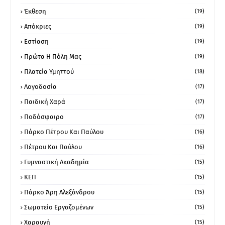
Έκθεση
(19)
Απόκριες
(19)
Εστίαση
(19)
Πρώτα Η Πόλη Μας
(19)
Πλατεία Υμηττού
(18)
Λογοδοσία
(17)
Παιδική Χαρά
(17)
Ποδόσφαιρο
(17)
Πάρκο Πέτρου Και Παύλου
(16)
Πέτρου Και Παύλου
(16)
Γυμναστική Ακαδημία
(15)
ΚΕΠ
(15)
Πάρκο Άρη Αλεξάνδρου
(15)
Σωματείο Εργαζομένων
(15)
Χαραυγή
(15)