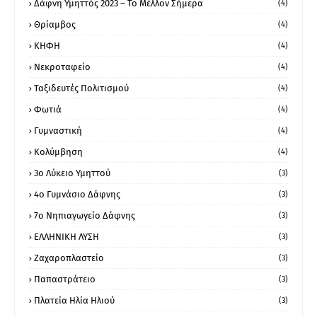
Δάφνη Υμηττός 2023 – Το Μέλλον Σήμερα
(4)
Θρίαμβος
(4)
ΚΗΦΗ
(4)
Νεκροταφείο
(4)
Ταξιδευτές Πολιτισμού
(4)
Φωτιά
(4)
Γυμναστική
(4)
Κολύμβηση
(4)
3ο Λύκειο Υμηττού
(3)
4ο Γυμνάσιο Δάφνης
(3)
7ο Νηπιαγωγείο Δάφνης
(3)
ΕΛΛΗΝΙΚΗ ΛΥΣΗ
(3)
Ζαχαροπλαστείο
(3)
Παπαστράτειο
(3)
Πλατεία Ηλία Ηλιού
(3)