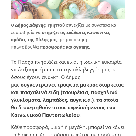
Ο
Δήμος Δάφνης-Υμηττού
συνεχίζει με συνέπεια και
ευαισθησία να
στηρίζει τις ευάλωτες κοινωνικές
ομάδες της Πόλης μας
, με μια ακόμη
πρωτοβουλία
προσφοράς και αγάπης.
Το Πάσχα πλησιάζει και είναι η ιδανική ευκαιρία
να δείξουμε έμπρακτα την αλληλεγγύη μας σε
όσους έχουν ανάγκη. Ο Δήμος
μας
συγκεντρώνει τρόφιμα μακράς διάρκειας
και πασχαλινά είδη (τσουρέκια, πασχαλινά
γλυκίσματα, λαμπάδες, αυγά κ.ά.), τα οποία
θα διανεμηθούν στους ωφελούμενους του
Κοινωνικού Παντοπωλείου
.
Κάθε προσφορά, μικρή ή μεγάλη, μπορεί να κάνει
τη διαφορά. Ας μοιράσουμε φέτος περισσότερη