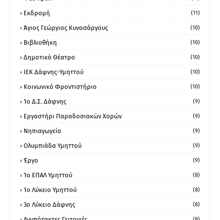
Εκδρομή
(11)
Άγιος Γεώργιος Κυνοσάργους
(10)
Βιβλιοθήκη
(10)
Δημοτικό Θέατρο
(10)
ΙΕΚ Δάφνης-Υμηττού
(10)
Κοινωνικό Φροντιστήριο
(10)
1ο Δ.Σ. Δάφνης
(9)
Εργαστήρι Παραδοσιακών Χορών
(9)
Νηπιαγωγείο
(9)
Ολυμπιάδα Υμηττού
(9)
Έργο
(9)
1o ΕΠΑΛ Υμηττού
(8)
1ο Λύκειο Υμηττού
(8)
3ο Λύκειο Δάφνης
(8)
Ανυπότακτες Γειτονιές
(8)