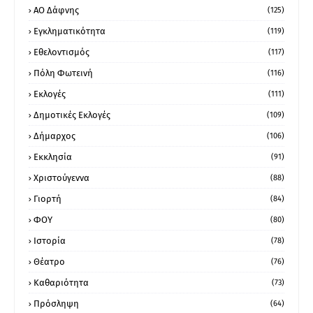
ΑΟ Δάφνης
(125)
Εγκληματικότητα
(119)
Εθελοντισμός
(117)
Πόλη Φωτεινή
(116)
Εκλογές
(111)
Δημοτικές Εκλογές
(109)
Δήμαρχος
(106)
Εκκλησία
(91)
Χριστούγεννα
(88)
Γιορτή
(84)
ΦΟΥ
(80)
Ιστορία
(78)
Θέατρο
(76)
Καθαριότητα
(73)
Πρόσληψη
(64)