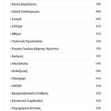
Άγιος Δημήτριος
(61)
Λαϊκή Συσπείρωση
(60)
Σινεμά
(60)
ΣΥΡΙΖΑ
(57)
Αθήνα
(53)
Πολιτική Προστασία
(52)
Ένωση Γονέων Δάφνης-Υμηττού
(51)
Δρόμος
(51)
Ηλιούπολη
(49)
Φιλοζωική
(46)
Πανηγύρι
(44)
ΟΚΠΔΥ
(43)
Βρεφονηπιακός Σταθμός
(42)
Κοινοτικό Συμβούλιο
(42)
Περιφέρεια Αττικής
(42)