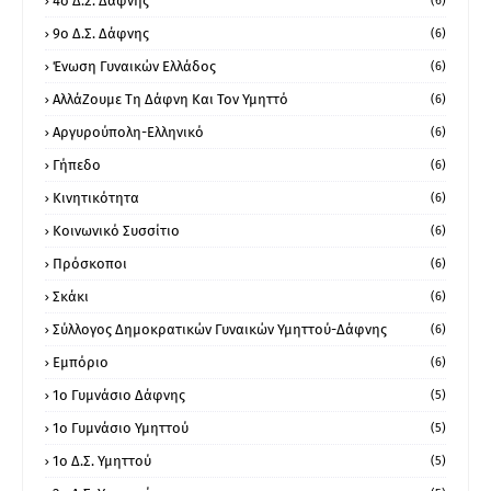
4ο Δ.Σ. Δάφνης
(6)
9ο Δ.Σ. Δάφνης
(6)
Ένωση Γυναικών Ελλάδος
(6)
ΑλλάΖουμε Τη Δάφνη Και Τον Υμηττό
(6)
Αργυρούπολη-Ελληνικό
(6)
Γήπεδο
(6)
Κινητικότητα
(6)
Κοινωνικό Συσσίτιο
(6)
Πρόσκοποι
(6)
Σκάκι
(6)
Σύλλογος Δημοκρατικών Γυναικών Υμηττού-Δάφνης
(6)
Εμπόριο
(6)
1ο Γυμνάσιο Δάφνης
(5)
1ο Γυμνάσιο Υμηττού
(5)
1ο Δ.Σ. Υμηττού
(5)