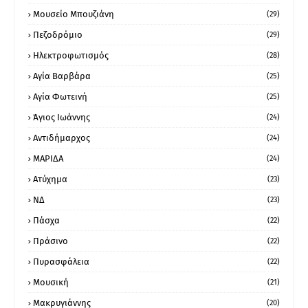
Μουσείο Μπουζιάνη
(29)
Πεζοδρόμιο
(29)
Ηλεκτροφωτισμός
(28)
Αγία Βαρβάρα
(25)
Αγία Φωτεινή
(25)
Άγιος Ιωάννης
(24)
Αντιδήμαρχος
(24)
ΜΑΡΙΔΑ
(24)
Ατύχημα
(23)
ΝΔ
(23)
Πάσχα
(22)
Πράσινο
(22)
Πυρασφάλεια
(22)
Μουσική
(21)
Μακρυγιάννης
(20)