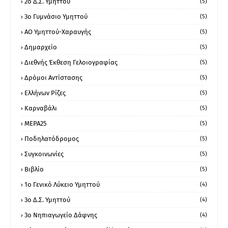
2ο Δ.Σ. Υμηττού
(5)
3ο Γυμνάσιο Υμηττού
(5)
ΑΟ Υμηττού-Χαραυγής
(5)
Δημαρχείο
(5)
Διεθνής Έκθεση Γελοιογραφίας
(5)
Δρόμοι Αντίστασης
(5)
Ελλήνων Ρίζες
(5)
Καρναβάλι
(5)
ΜΕΡΑ25
(5)
Ποδηλατόδρομος
(5)
Συγκοινωνίες
(5)
Βιβλίο
(5)
1ο Γενικό Λύκειο Υμηττού
(4)
3ο Δ.Σ. Υμηττού
(4)
3ο Νηπιαγωγείο Δάφνης
(4)