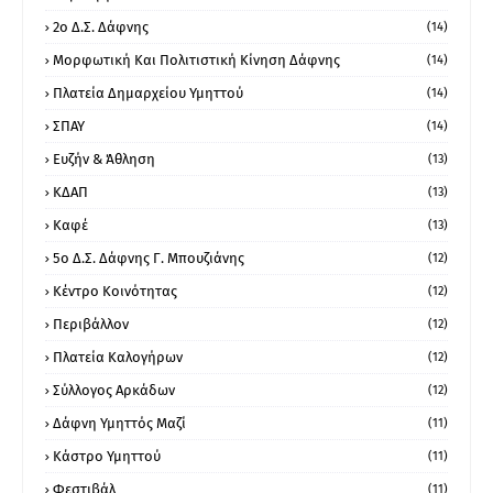
2ο Δ.Σ. Δάφνης
(14)
Μορφωτική Και Πολιτιστική Κίνηση Δάφνης
(14)
Πλατεία Δημαρχείου Υμηττού
(14)
ΣΠΑΥ
(14)
Ευζήν & Άθληση
(13)
ΚΔΑΠ
(13)
Καφέ
(13)
5ο Δ.Σ. Δάφνης Γ. Μπουζιάνης
(12)
Κέντρο Κοινότητας
(12)
Περιβάλλον
(12)
Πλατεία Καλογήρων
(12)
Σύλλογος Αρκάδων
(12)
Δάφνη Υμηττός Μαζί
(11)
Κάστρο Υμηττού
(11)
Φεστιβάλ
(11)