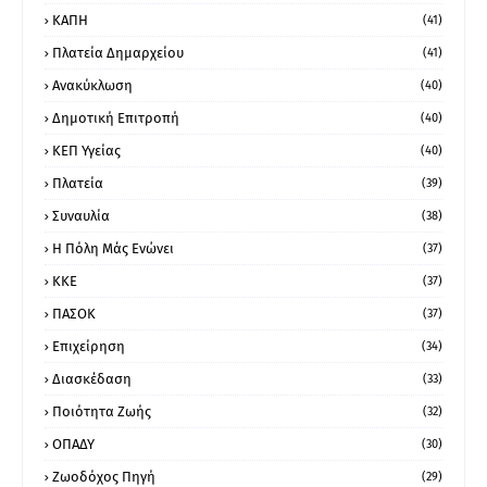
ΚΑΠΗ
(41)
Πλατεία Δημαρχείου
(41)
Ανακύκλωση
(40)
Δημοτική Επιτροπή
(40)
ΚΕΠ Υγείας
(40)
Πλατεία
(39)
Συναυλία
(38)
Η Πόλη Μάς Ενώνει
(37)
ΚΚΕ
(37)
ΠΑΣΟΚ
(37)
Επιχείρηση
(34)
Διασκέδαση
(33)
Ποιότητα Ζωής
(32)
ΟΠΑΔΥ
(30)
Ζωοδόχος Πηγή
(29)