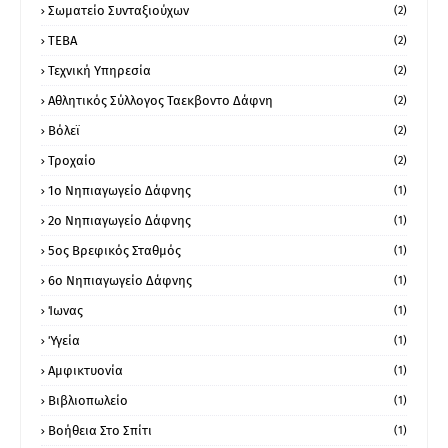
Σωματείο Συνταξιούχων
(2)
ΤΕΒΑ
(2)
Τεχνική Υπηρεσία
(2)
Αθλητικός Σύλλογος Ταεκβοντο Δάφνη
(2)
Βόλεϊ
(2)
Τροχαίο
(2)
1ο Νηπιαγωγείο Δάφνης
(1)
2ο Νηπιαγωγείο Δάφνης
(1)
5ος Βρεφικός Σταθμός
(1)
6ο Νηπιαγωγείο Δάφνης
(1)
Ίωνας
(1)
Ύγεία
(1)
Αμφικτυονία
(1)
Βιβλιοπωλείο
(1)
Βοήθεια Στο Σπίτι
(1)