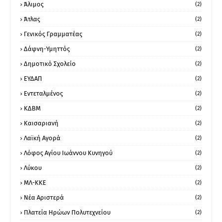
Άλιμος
(2)
Άτλας
(2)
Γενικός Γραμματέας
(2)
Δάφνη-Υμηττός
(2)
Δημοτικό Σχολείο
(2)
ΕΥΔΑΠ
(2)
Εντεταλμένος
(2)
ΚΔΒΜ
(2)
Καισαριανή
(2)
Λαϊκή Αγορά
(2)
Λόφος Αγίου Ιωάννου Κυνηγού
(2)
Λύκου
(2)
ΜΛ-ΚΚΕ
(2)
Νέα Αριστερά
(2)
Πλατεία Ηρώων Πολυτεχνείου
(2)