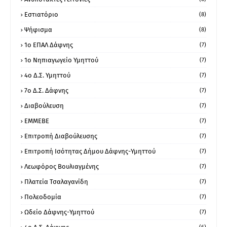
Εστιατόριο
(8)
Ψήφισμα
(8)
1ο ΕΠΑΛ Δάφνης
(7)
1ο Νηπιαγωγείο Υμηττού
(7)
4ο Δ.Σ. Υμηττού
(7)
7ο Δ.Σ. Δάφνης
(7)
Διαβούλευση
(7)
ΕΜΜΕΒΕ
(7)
Επιτροπή Διαβούλευσης
(7)
Επιτροπή Ισότητας Δήμου Δάφνης-Υμηττού
(7)
Λεωφόρος Βουλιαγμένης
(7)
Πλατεία Τσαλαγανίδη
(7)
Πολεοδομία
(7)
Ωδείο Δάφνης-Υμηττού
(7)