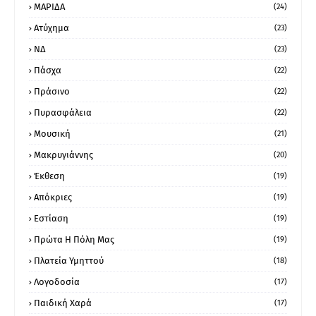
ΜΑΡΙΔΑ
(24)
Ατύχημα
(23)
ΝΔ
(23)
Πάσχα
(22)
Πράσινο
(22)
Πυρασφάλεια
(22)
Μουσική
(21)
Μακρυγιάννης
(20)
Έκθεση
(19)
Απόκριες
(19)
Εστίαση
(19)
Πρώτα Η Πόλη Μας
(19)
Πλατεία Υμηττού
(18)
Λογοδοσία
(17)
Παιδική Χαρά
(17)