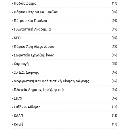
Ποδόσφαιρο
(17)
Πάρκο Πέτρου Και Παύλου
(16)
Πέτρου Και Παύλου
(16)
Γυμναστική Ακαδημία
(15)
ΚΕΠ
(15)
Πάρκο Άρη Αλεξάνδρου
(15)
Σωματείο Εργαζομένων
(15)
Χαραυγή
(15)
2ο Δ.Σ. Δάφνης
(14)
Μορφωτική Και Πολιτιστική Κίνηση Δάφνης
(14)
Πλατεία Δημαρχείου Υμηττού
(14)
ΣΠΑΥ
(14)
Ευζήν & Άθληση
(13)
ΚΔΑΠ
(13)
Καφέ
(13)