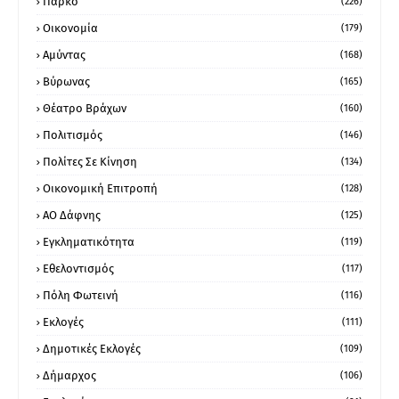
Πάρκο
(226)
Οικονομία
(179)
Αμύντας
(168)
Βύρωνας
(165)
Θέατρο Βράχων
(160)
Πολιτισμός
(146)
Πολίτες Σε Κίνηση
(134)
Οικονομική Επιτροπή
(128)
ΑΟ Δάφνης
(125)
Εγκληματικότητα
(119)
Εθελοντισμός
(117)
Πόλη Φωτεινή
(116)
Εκλογές
(111)
Δημοτικές Εκλογές
(109)
Δήμαρχος
(106)