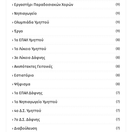
Εργαστήρι Παραδοσιακών Χορών
(9)
Νηπιαγωγείο
(9)
Ολυμπιάδα Υμηττού
(9)
Έργο
(9)
1o ΕΠΑΛ Υμηττού
(8)
1ο Λύκειο Υμηττού
(8)
3ο Λύκειο Δάφνης
(8)
Ανυπότακτες Γειτονιές
(8)
Εστιατόριο
(8)
Ψήφισμα
(8)
1ο ΕΠΑΛ Δάφνης
(7)
1ο Νηπιαγωγείο Υμηττού
(7)
4ο Δ.Σ. Υμηττού
(7)
7ο Δ.Σ. Δάφνης
(7)
Διαβούλευση
(7)