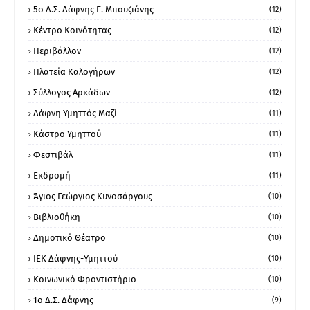
5ο Δ.Σ. Δάφνης Γ. Μπουζιάνης
(12)
Κέντρο Κοινότητας
(12)
Περιβάλλον
(12)
Πλατεία Καλογήρων
(12)
Σύλλογος Αρκάδων
(12)
Δάφνη Υμηττός Μαζί
(11)
Κάστρο Υμηττού
(11)
Φεστιβάλ
(11)
Εκδρομή
(11)
Άγιος Γεώργιος Κυνοσάργους
(10)
Βιβλιοθήκη
(10)
Δημοτικό Θέατρο
(10)
ΙΕΚ Δάφνης-Υμηττού
(10)
Κοινωνικό Φροντιστήριο
(10)
1ο Δ.Σ. Δάφνης
(9)