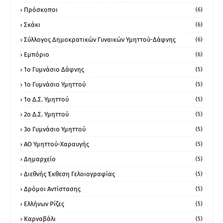
Πρόσκοποι
(6)
Σκάκι
(6)
Σύλλογος Δημοκρατικών Γυναικών Υμηττού-Δάφνης
(6)
Εμπόριο
(6)
1ο Γυμνάσιο Δάφνης
(5)
1ο Γυμνάσιο Υμηττού
(5)
1ο Δ.Σ. Υμηττού
(5)
2ο Δ.Σ. Υμηττού
(5)
3ο Γυμνάσιο Υμηττού
(5)
ΑΟ Υμηττού-Χαραυγής
(5)
Δημαρχείο
(5)
Διεθνής Έκθεση Γελοιογραφίας
(5)
Δρόμοι Αντίστασης
(5)
Ελλήνων Ρίζες
(5)
Καρναβάλι
(5)