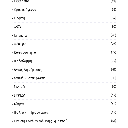
Εκκλησία
(91)
Χριστούγεννα
(88)
Γιορτή
(84)
ΦΟΥ
(80)
Ιστορία
(78)
Θέατρο
(76)
Καθαριότητα
(73)
Πρόσληψη
(64)
Άγιος Δημήτριος
(61)
Λαϊκή Συσπείρωση
(60)
Σινεμά
(60)
ΣΥΡΙΖΑ
(57)
Αθήνα
(53)
Πολιτική Προστασία
(52)
Ένωση Γονέων Δάφνης-Υμηττού
(51)