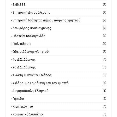
ΕΜΜΕΒΕ
(7)
Επιτροπή Διαβούλευσης
(7)
Επιτροπή Ισότητας Δήμου Δάφνης-Υμηττού
(7)
Λεωφόρος Βουλιαγμένης
(7)
Πλατεία Τσαλαγανίδη
(7)
Πολεοδομία
(7)
Ωδείο Δάφνης-Υμηττού
(7)
4ο Δ.Σ. Δάφνης
(6)
9ο Δ.Σ. Δάφνης
(6)
Ένωση Γυναικών Ελλάδος
(6)
ΑλλάΖουμε Τη Δάφνη Και Τον Υμηττό
(6)
Αργυρούπολη-Ελληνικό
(6)
Γήπεδο
(6)
Κινητικότητα
(6)
Κοινωνικό Συσσίτιο
(6)