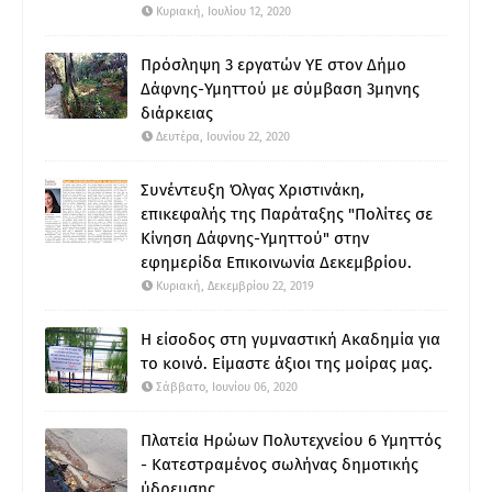
Κυριακή, Ιουλίου 12, 2020
Πρόσληψη 3 εργατών ΥΕ στον Δήμο
Δάφνης-Υμηττού με σύμβαση 3μηνης
διάρκειας
Δευτέρα, Ιουνίου 22, 2020
Συνέντευξη Όλγας Χριστινάκη,
επικεφαλής της Παράταξης "Πολίτες σε
Κίνηση Δάφνης-Υμηττού" στην
εφημερίδα Επικοινωνία Δεκεμβρίου.
Κυριακή, Δεκεμβρίου 22, 2019
Η είσοδος στη γυμναστική Ακαδημία για
το κοινό. Είμαστε άξιοι της μοίρας μας.
Σάββατο, Ιουνίου 06, 2020
Πλατεία Ηρώων Πολυτεχνείου 6 Υμηττός
- Κατεστραμένος σωλήνας δημοτικής
ύδρευσης