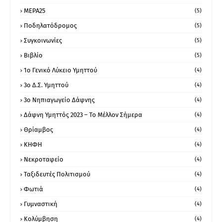
ΜΕΡΑ25
(5)
Ποδηλατόδρομος
(5)
Συγκοινωνίες
(5)
Βιβλίο
(5)
1ο Γενικό Λύκειο Υμηττού
(4)
3ο Δ.Σ. Υμηττού
(4)
3ο Νηπιαγωγείο Δάφνης
(4)
Δάφνη Υμηττός 2023 – Το Μέλλον Σήμερα
(4)
Θρίαμβος
(4)
ΚΗΦΗ
(4)
Νεκροταφείο
(4)
Ταξιδευτές Πολιτισμού
(4)
Φωτιά
(4)
Γυμναστική
(4)
Κολύμβηση
(4)