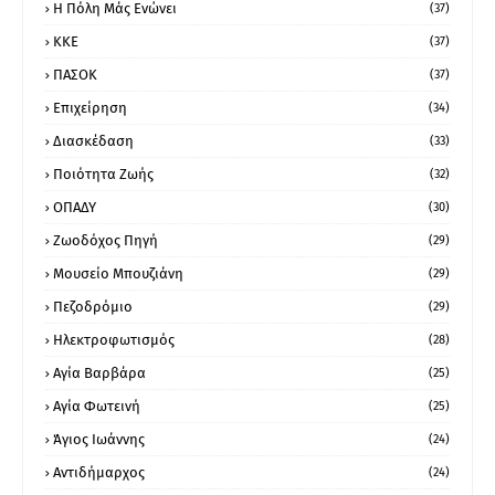
Η Πόλη Μάς Ενώνει
(37)
ΚΚΕ
(37)
ΠΑΣΟΚ
(37)
Επιχείρηση
(34)
Διασκέδαση
(33)
Ποιότητα Ζωής
(32)
ΟΠΑΔΥ
(30)
Ζωοδόχος Πηγή
(29)
Μουσείο Μπουζιάνη
(29)
Πεζοδρόμιο
(29)
Ηλεκτροφωτισμός
(28)
Αγία Βαρβάρα
(25)
Αγία Φωτεινή
(25)
Άγιος Ιωάννης
(24)
Αντιδήμαρχος
(24)