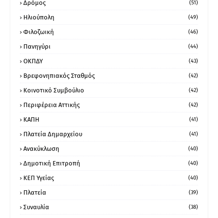
Δρόμος
(51)
Ηλιούπολη
(49)
Φιλοζωική
(46)
Πανηγύρι
(44)
ΟΚΠΔΥ
(43)
Βρεφονηπιακός Σταθμός
(42)
Κοινοτικό Συμβούλιο
(42)
Περιφέρεια Αττικής
(42)
ΚΑΠΗ
(41)
Πλατεία Δημαρχείου
(41)
Ανακύκλωση
(40)
Δημοτική Επιτροπή
(40)
ΚΕΠ Υγείας
(40)
Πλατεία
(39)
Συναυλία
(38)