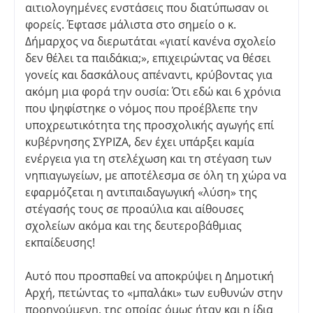
αιτιολογημένες ενστάσεις που διατύπωσαν οι
φορείς. Έφτασε μάλιστα στο σημείο ο κ.
Δήμαρχος να διερωτάται «γιατί κανένα σχολείο
δεν θέλει τα παιδάκια;», επιχειρώντας να θέσει
γονείς και δασκάλους απέναντι, κρύβοντας για
ακόμη μια φορά την ουσία: Ότι εδώ και 6 χρόνια
που ψηφίστηκε ο νόμος που προέβλεπε την
υποχρεωτικότητα της προσχολικής αγωγής επί
κυβέρνησης ΣΥΡΙΖΑ, δεν έχει υπάρξει καμία
ενέργεια για τη στελέχωση και τη στέγαση των
νηπιαγωγείων, με αποτέλεσμα σε όλη τη χώρα να
εφαρμόζεται η αντιπαιδαγωγική «λύση» της
στέγασής τους σε προαύλια και αίθουσες
σχολείων ακόμα και της δευτεροβάθμιας
εκπαίδευσης!
Αυτό που προσπαθεί να αποκρύψει η Δημοτική
Αρχή, πετώντας το «μπαλάκι» των ευθυνών στην
προηγούμενη, της οποίας όμως ήταν και η ίδια