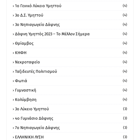
1ο Γενικό Λύκειο Υμηττού
(4)
3ο Δ.Σ. Υμηττού
(4)
3ο Νηπιαγωγείο Δάφνης
(4)
Δάφνη Υμηττός 2023 – Το Μέλλον Σήμερα
(4)
Θρίαμβος
(4)
ΚΗΦΗ
(4)
Νεκροταφείο
(4)
Ταξιδευτές Πολιτισμού
(4)
Φωτιά
(4)
Γυμναστική
(4)
Κολύμβηση
(4)
3ο Λύκειο Υμηττού
(3)
4ο Γυμνάσιο Δάφνης
(3)
7ο Νηπιαγωγείο Δάφνης
(3)
ΕΛΛΗΝΙΚΗ ΛΥΣΗ
(3)