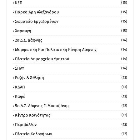
ΚΕΠ
(15)
Πάρκο Άρη Αλεξάνδρου
(15)
Σωματείο Εργαζομένων
(15)
Χαραυγή
(15)
2ο Δ.Σ. Δάφνης
(14)
Μορφωτική Και Πολιτιστική Κίνηση Δάφνης
(14)
Πλατεία Δημαρχείου Υμηττού
(14)
ΣΠΑΥ
(14)
Ευζήν & Άθληση
(13)
ΚΔΑΠ
(13)
Καφέ
(13)
5ο Δ.Σ. Δάφνης Γ. Μπουζιάνης
(12)
Κέντρο Κοινότητας
(12)
Περιβάλλον
(12)
Πλατεία Καλογήρων
(12)