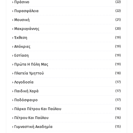
Πράσινο
(22)
Πυρασφάλεια
(22)
Μουσική
(21)
Μακρυγιάννης
(20)
Έκθεση
(19)
Απόκριες
(19)
Εστίαση
(19)
Πρώτα Η Πόλη Μας
(19)
Πλατεία Υμηττού
(18)
Λογοδοσία
(17)
Παιδική Χαρά
(17)
Ποδόσφαιρο
(17)
Πάρκο Πέτρου Και Παύλου
(16)
Πέτρου Και Παύλου
(16)
Γυμναστική Ακαδημία
(15)