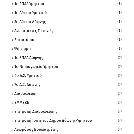
1o ΕΠΑΛ Υμηττού
(8)
1ο Λύκειο Υμηττού
(8)
3ο Λύκειο Δάφνης
(8)
Ανυπότακτες Γειτονιές
(8)
Εστιατόριο
(8)
Ψήφισμα
(8)
1ο ΕΠΑΛ Δάφνης
(7)
1ο Νηπιαγωγείο Υμηττού
(7)
4ο Δ.Σ. Υμηττού
(7)
7ο Δ.Σ. Δάφνης
(7)
Διαβούλευση
(7)
ΕΜΜΕΒΕ
(7)
Επιτροπή Διαβούλευσης
(7)
Επιτροπή Ισότητας Δήμου Δάφνης-Υμηττού
(7)
Λεωφόρος Βουλιαγμένης
(7)