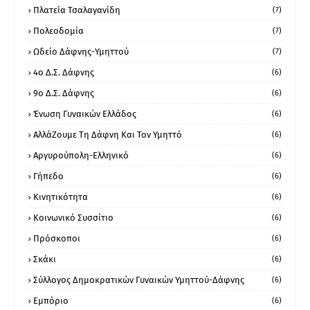
Πλατεία Τσαλαγανίδη
(7)
Πολεοδομία
(7)
Ωδείο Δάφνης-Υμηττού
(7)
4ο Δ.Σ. Δάφνης
(6)
9ο Δ.Σ. Δάφνης
(6)
Ένωση Γυναικών Ελλάδος
(6)
ΑλλάΖουμε Τη Δάφνη Και Τον Υμηττό
(6)
Αργυρούπολη-Ελληνικό
(6)
Γήπεδο
(6)
Κινητικότητα
(6)
Κοινωνικό Συσσίτιο
(6)
Πρόσκοποι
(6)
Σκάκι
(6)
Σύλλογος Δημοκρατικών Γυναικών Υμηττού-Δάφνης
(6)
Εμπόριο
(6)