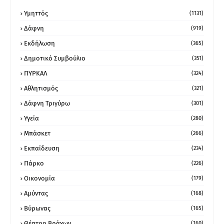
Υμηττός
(1131)
Δάφνη
(919)
Εκδήλωση
(365)
Δημοτικό Συμβούλιο
(351)
ΠΥΡΚΑΛ
(324)
Αθλητισμός
(321)
Δάφνη Τριγύρω
(301)
Υγεία
(280)
Μπάσκετ
(266)
Εκπαίδευση
(234)
Πάρκο
(226)
Οικονομία
(179)
Αμύντας
(168)
Βύρωνας
(165)
Θέατρο Βράχων
(160)