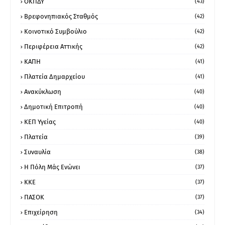
ΟΚΠΔΥ
(43)
Βρεφονηπιακός Σταθμός
(42)
Κοινοτικό Συμβούλιο
(42)
Περιφέρεια Αττικής
(42)
ΚΑΠΗ
(41)
Πλατεία Δημαρχείου
(41)
Ανακύκλωση
(40)
Δημοτική Επιτροπή
(40)
ΚΕΠ Υγείας
(40)
Πλατεία
(39)
Συναυλία
(38)
Η Πόλη Μάς Ενώνει
(37)
ΚΚΕ
(37)
ΠΑΣΟΚ
(37)
Επιχείρηση
(34)