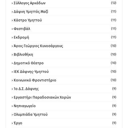
Σύλλογος Αρκάδων
(12)
Δάφνη Υμηττός Μαζί
(11)
Κάστρο Υμηττού
(11)
Φεστιβάλ
(11)
Εκδρομή
(11)
Άγιος Γεώργιος Κυνοσάργους
(10)
Βιβλιοθήκη
(10)
Δημοτικό Θέατρο
(10)
ΙΕΚ Δάφνης-Υμηττού
(10)
Κοινωνικό Φροντιστήριο
(10)
1ο Δ.Σ. Δάφνης
(9)
Εργαστήρι Παραδοσιακών Χορών
(9)
Νηπιαγωγείο
(9)
Ολυμπιάδα Υμηττού
(9)
Έργο
(9)