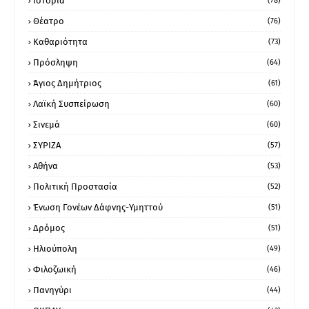
Ιστορία
(78)
Θέατρο
(76)
Καθαριότητα
(73)
Πρόσληψη
(64)
Άγιος Δημήτριος
(61)
Λαϊκή Συσπείρωση
(60)
Σινεμά
(60)
ΣΥΡΙΖΑ
(57)
Αθήνα
(53)
Πολιτική Προστασία
(52)
Ένωση Γονέων Δάφνης-Υμηττού
(51)
Δρόμος
(51)
Ηλιούπολη
(49)
Φιλοζωική
(46)
Πανηγύρι
(44)