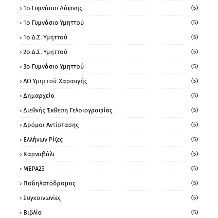
1ο Γυμνάσιο Δάφνης
(5)
1ο Γυμνάσιο Υμηττού
(5)
1ο Δ.Σ. Υμηττού
(5)
2ο Δ.Σ. Υμηττού
(5)
3ο Γυμνάσιο Υμηττού
(5)
ΑΟ Υμηττού-Χαραυγής
(5)
Δημαρχείο
(5)
Διεθνής Έκθεση Γελοιογραφίας
(5)
Δρόμοι Αντίστασης
(5)
Ελλήνων Ρίζες
(5)
Καρναβάλι
(5)
ΜΕΡΑ25
(5)
Ποδηλατόδρομος
(5)
Συγκοινωνίες
(5)
Βιβλίο
(5)