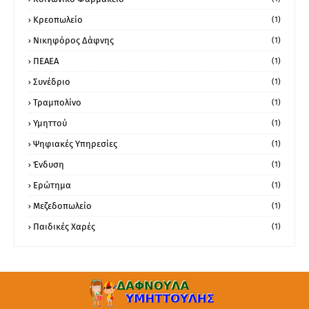
Κρεοπωλείο
(1)
Νικηφόρος Δάφνης
(1)
ΠΕΑΕΑ
(1)
Συνέδριο
(1)
Τραμπολίνο
(1)
Υμηττού
(1)
Ψηφιακές Υπηρεσίες
(1)
Ένδυση
(1)
Ερώτημα
(1)
Μεζεδοπωλείο
(1)
Παιδικές Χαρές
(1)