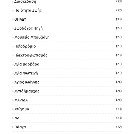
Διασκέδαση
(33)
Ποιότητα Ζωής
(32)
ΟΠΑΔΥ
(30)
Ζωοδόχος Πηγή
(29)
Μουσείο Μπουζιάνη
(29)
Πεζοδρόμιο
(29)
Ηλεκτροφωτισμός
(28)
Αγία Βαρβάρα
(25)
Αγία Φωτεινή
(25)
Άγιος Ιωάννης
(24)
Αντιδήμαρχος
(24)
ΜΑΡΙΔΑ
(24)
Ατύχημα
(23)
ΝΔ
(23)
Πάσχα
(22)