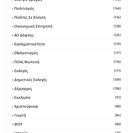
Πολιτισμός
(146)
Πολίτες Σε Κίνηση
(134)
Οικονομική Επιτροπή
(128)
ΑΟ Δάφνης
(125)
Εγκληματικότητα
(119)
Εθελοντισμός
(117)
Πόλη Φωτεινή
(116)
Εκλογές
(111)
Δημοτικές Εκλογές
(109)
Δήμαρχος
(106)
Εκκλησία
(91)
Χριστούγεννα
(88)
Γιορτή
(84)
ΦΟΥ
(80)