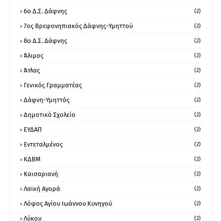
6ο Δ.Σ. Δάφνης
(2)
7ος Βρεφονηπιακός Δάφνης-Υμηττού
(2)
8ο Δ.Σ. Δάφνης
(2)
Άλιμος
(2)
Άτλας
(2)
Γενικός Γραμματέας
(2)
Δάφνη-Υμηττός
(2)
Δημοτικό Σχολείο
(2)
ΕΥΔΑΠ
(2)
Εντεταλμένος
(2)
ΚΔΒΜ
(2)
Καισαριανή
(2)
Λαϊκή Αγορά
(2)
Λόφος Αγίου Ιωάννου Κυνηγού
(2)
Λύκου
(2)