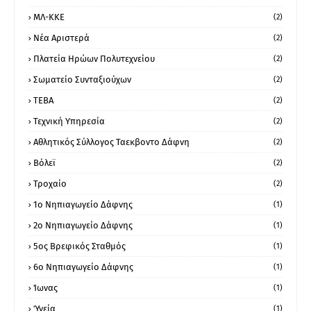
ΜΛ-ΚΚΕ
(2)
Νέα Αριστερά
(2)
Πλατεία Ηρώων Πολυτεχνείου
(2)
Σωματείο Συνταξιούχων
(2)
ΤΕΒΑ
(2)
Τεχνική Υπηρεσία
(2)
Αθλητικός Σύλλογος Ταεκβοντο Δάφνη
(2)
Βόλεϊ
(2)
Τροχαίο
(2)
1ο Νηπιαγωγείο Δάφνης
(1)
2ο Νηπιαγωγείο Δάφνης
(1)
5ος Βρεφικός Σταθμός
(1)
6ο Νηπιαγωγείο Δάφνης
(1)
Ίωνας
(1)
Ύγεία
(1)