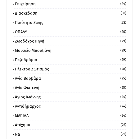
Επιχείρηση
(34)
Διασκέδαση
(33)
Ποιότητα Ζωής
(32)
ΟΠΑΔΥ
(30)
Ζωοδόχος Πηγή
(29)
Μουσείο Μπουζιάνη
(29)
Πεζοδρόμιο
(29)
Ηλεκτροφωτισμός
(28)
Αγία Βαρβάρα
(25)
Αγία Φωτεινή
(25)
Άγιος Ιωάννης
(24)
Αντιδήμαρχος
(24)
ΜΑΡΙΔΑ
(24)
Ατύχημα
(23)
ΝΔ
(23)