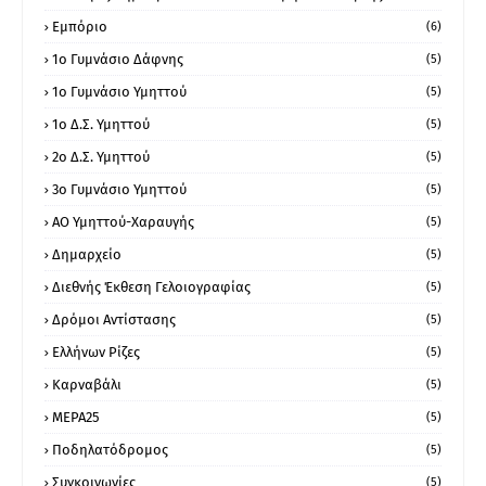
Εμπόριο
(6)
1ο Γυμνάσιο Δάφνης
(5)
1ο Γυμνάσιο Υμηττού
(5)
1ο Δ.Σ. Υμηττού
(5)
2ο Δ.Σ. Υμηττού
(5)
3ο Γυμνάσιο Υμηττού
(5)
ΑΟ Υμηττού-Χαραυγής
(5)
Δημαρχείο
(5)
Διεθνής Έκθεση Γελοιογραφίας
(5)
Δρόμοι Αντίστασης
(5)
Ελλήνων Ρίζες
(5)
Καρναβάλι
(5)
ΜΕΡΑ25
(5)
Ποδηλατόδρομος
(5)
Συγκοινωνίες
(5)