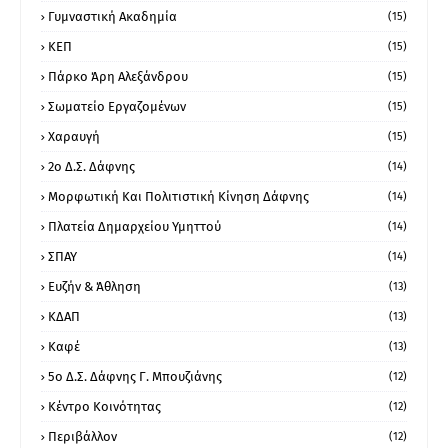
Γυμναστική Ακαδημία
(15)
ΚΕΠ
(15)
Πάρκο Άρη Αλεξάνδρου
(15)
Σωματείο Εργαζομένων
(15)
Χαραυγή
(15)
2ο Δ.Σ. Δάφνης
(14)
Μορφωτική Και Πολιτιστική Κίνηση Δάφνης
(14)
Πλατεία Δημαρχείου Υμηττού
(14)
ΣΠΑΥ
(14)
Ευζήν & Άθληση
(13)
ΚΔΑΠ
(13)
Καφέ
(13)
5ο Δ.Σ. Δάφνης Γ. Μπουζιάνης
(12)
Κέντρο Κοινότητας
(12)
Περιβάλλον
(12)