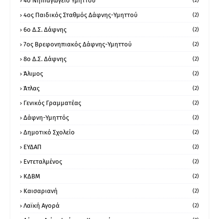
4ο Νηπιαγωγείο Υμηττού
(2)
4ος Παιδικός Σταθμός Δάφνης-Υμηττού
(2)
6ο Δ.Σ. Δάφνης
(2)
7ος Βρεφονηπιακός Δάφνης-Υμηττού
(2)
8ο Δ.Σ. Δάφνης
(2)
Άλιμος
(2)
Άτλας
(2)
Γενικός Γραμματέας
(2)
Δάφνη-Υμηττός
(2)
Δημοτικό Σχολείο
(2)
ΕΥΔΑΠ
(2)
Εντεταλμένος
(2)
ΚΔΒΜ
(2)
Καισαριανή
(2)
Λαϊκή Αγορά
(2)