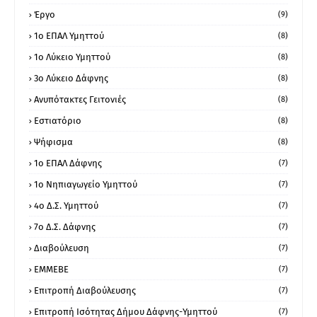
Έργο
(9)
1o ΕΠΑΛ Υμηττού
(8)
1ο Λύκειο Υμηττού
(8)
3ο Λύκειο Δάφνης
(8)
Ανυπότακτες Γειτονιές
(8)
Εστιατόριο
(8)
Ψήφισμα
(8)
1ο ΕΠΑΛ Δάφνης
(7)
1ο Νηπιαγωγείο Υμηττού
(7)
4ο Δ.Σ. Υμηττού
(7)
7ο Δ.Σ. Δάφνης
(7)
Διαβούλευση
(7)
ΕΜΜΕΒΕ
(7)
Επιτροπή Διαβούλευσης
(7)
Επιτροπή Ισότητας Δήμου Δάφνης-Υμηττού
(7)