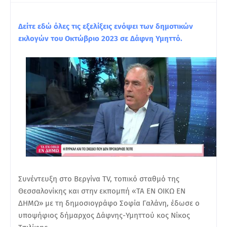
Δείτε εδώ όλες τις εξελίξεις ενόψει των δημοτικών
εκλογών του Οκτώβριο 2023 σε Δάφνη Υμηττό.
Συνέντευξη στο Βεργίνα TV, τοπικό σταθμό της
Θεσσαλονίκης και στην εκπομπή «ΤΑ ΕΝ ΟΙΚΩ ΕΝ
ΔΗΜΩ» με τη δημοσιογράφο Σοφία Γαλάνη, έδωσε ο
υποψήφιος δήμαρχος Δάφνης-Υμηττού κος Νίκος