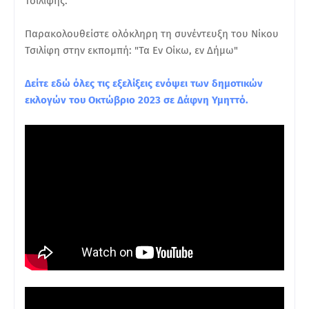
Τσιλίφης.
Παρακολουθείστε ολόκληρη τη συνέντευξη του Νίκου
Τσιλίφη στην εκπομπή: "Τα Εν Οίκω, εν Δήμω"
Δείτε εδώ όλες τις εξελίξεις ενόψει των δημοτικών
εκλογών του Οκτώβριο 2023 σε Δάφνη Υμηττό.