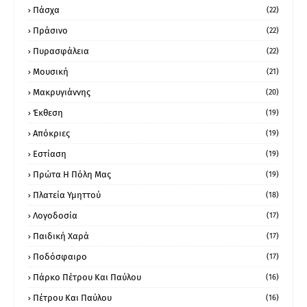
Πάσχα
(22)
Πράσινο
(22)
Πυρασφάλεια
(22)
Μουσική
(21)
Μακρυγιάννης
(20)
Έκθεση
(19)
Απόκριες
(19)
Εστίαση
(19)
Πρώτα Η Πόλη Μας
(19)
Πλατεία Υμηττού
(18)
Λογοδοσία
(17)
Παιδική Χαρά
(17)
Ποδόσφαιρο
(17)
Πάρκο Πέτρου Και Παύλου
(16)
Πέτρου Και Παύλου
(16)