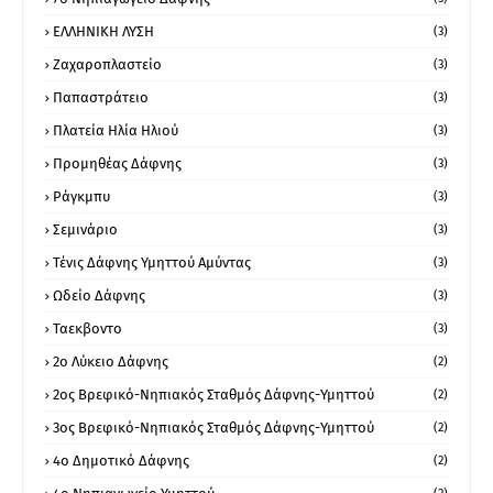
ΕΛΛΗΝΙΚΗ ΛΥΣΗ
(3)
Ζαχαροπλαστείο
(3)
Παπαστράτειο
(3)
Πλατεία Ηλία Ηλιού
(3)
Προμηθέας Δάφνης
(3)
Ράγκμπυ
(3)
Σεμινάριο
(3)
Τένις Δάφνης Υμηττού Αμύντας
(3)
Ωδείο Δάφνης
(3)
Ταεκβοντο
(3)
2ο Λύκειο Δάφνης
(2)
2ος Βρεφικό-Νηπιακός Σταθμός Δάφνης-Υμηττού
(2)
3ος Βρεφικό-Νηπιακός Σταθμός Δάφνης-Υμηττού
(2)
4ο Δημοτικό Δάφνης
(2)