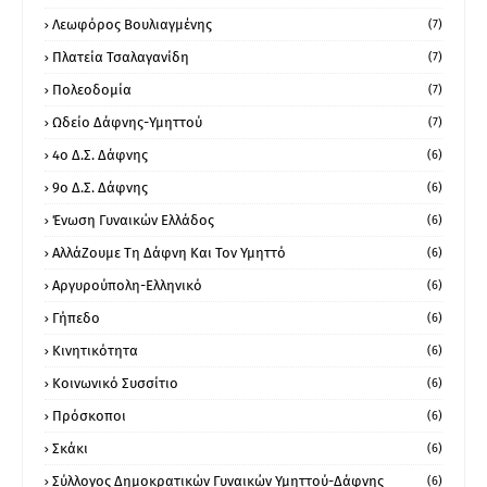
Λεωφόρος Βουλιαγμένης
(7)
Πλατεία Τσαλαγανίδη
(7)
Πολεοδομία
(7)
Ωδείο Δάφνης-Υμηττού
(7)
4ο Δ.Σ. Δάφνης
(6)
9ο Δ.Σ. Δάφνης
(6)
Ένωση Γυναικών Ελλάδος
(6)
ΑλλάΖουμε Τη Δάφνη Και Τον Υμηττό
(6)
Αργυρούπολη-Ελληνικό
(6)
Γήπεδο
(6)
Κινητικότητα
(6)
Κοινωνικό Συσσίτιο
(6)
Πρόσκοποι
(6)
Σκάκι
(6)
Σύλλογος Δημοκρατικών Γυναικών Υμηττού-Δάφνης
(6)