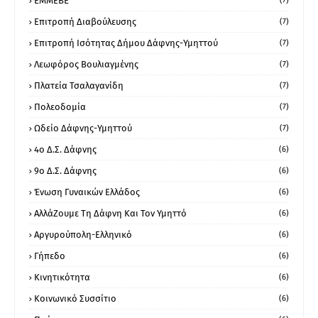
ΕΜΜΕΒΕ
(7)
Επιτροπή Διαβούλευσης
(7)
Επιτροπή Ισότητας Δήμου Δάφνης-Υμηττού
(7)
Λεωφόρος Βουλιαγμένης
(7)
Πλατεία Τσαλαγανίδη
(7)
Πολεοδομία
(7)
Ωδείο Δάφνης-Υμηττού
(7)
4ο Δ.Σ. Δάφνης
(6)
9ο Δ.Σ. Δάφνης
(6)
Ένωση Γυναικών Ελλάδος
(6)
ΑλλάΖουμε Τη Δάφνη Και Τον Υμηττό
(6)
Αργυρούπολη-Ελληνικό
(6)
Γήπεδο
(6)
Κινητικότητα
(6)
Κοινωνικό Συσσίτιο
(6)