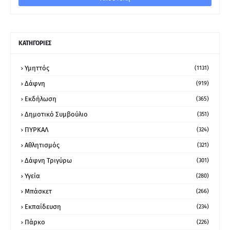
ΚΑΤΗΓΟΡΙΕΣ
Υμηττός
(1131)
Δάφνη
(919)
Εκδήλωση
(365)
Δημοτικό Συμβούλιο
(351)
ΠΥΡΚΑΛ
(324)
Αθλητισμός
(321)
Δάφνη Τριγύρω
(301)
Υγεία
(280)
Μπάσκετ
(266)
Εκπαίδευση
(234)
Πάρκο
(226)