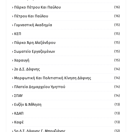
Πάρκο Πέτρου Και Παύλου
(16)
Πέτρου Και Παύλου
(16)
Γυμναστική Ακαδημία
(15)
ΚΕΠ
(15)
Πάρκο Άρη Αλεξάνδρου
(15)
Σωματείο Εργαζομένων
(15)
Χαραυγή
(15)
2ο Δ.Σ. Δάφνης
(14)
Μορφωτική Και Πολιτιστική Κίνηση Δάφνης
(14)
Πλατεία Δημαρχείου Υμηττού
(14)
ΣΠΑΥ
(14)
Ευζήν & Άθληση
(13)
ΚΔΑΠ
(13)
Καφέ
(13)
5ο Δ.Σ. Δάφνης Γ. Μπουζιάνης
(12)