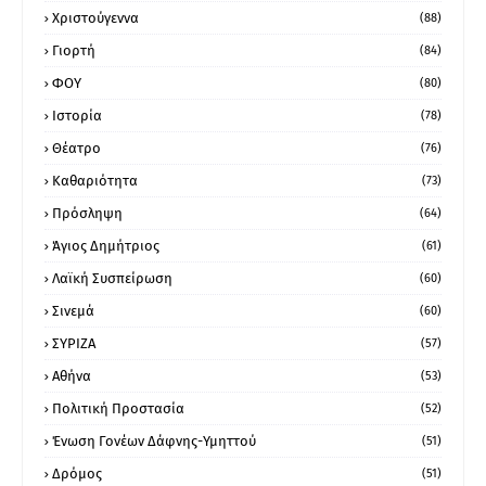
Χριστούγεννα
(88)
Γιορτή
(84)
ΦΟΥ
(80)
Ιστορία
(78)
Θέατρο
(76)
Καθαριότητα
(73)
Πρόσληψη
(64)
Άγιος Δημήτριος
(61)
Λαϊκή Συσπείρωση
(60)
Σινεμά
(60)
ΣΥΡΙΖΑ
(57)
Αθήνα
(53)
Πολιτική Προστασία
(52)
Ένωση Γονέων Δάφνης-Υμηττού
(51)
Δρόμος
(51)