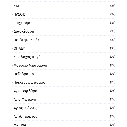
ΚΚΕ
(37)
ΠΑΣΟΚ
(37)
Επιχείρηση
(34)
Διασκέδαση
(33)
Ποιότητα Ζωής
(32)
ΟΠΑΔΥ
(30)
Ζωοδόχος Πηγή
(29)
Μουσείο Μπουζιάνη
(29)
Πεζοδρόμιο
(29)
Ηλεκτροφωτισμός
(28)
Αγία Βαρβάρα
(25)
Αγία Φωτεινή
(25)
Άγιος Ιωάννης
(24)
Αντιδήμαρχος
(24)
ΜΑΡΙΔΑ
(24)