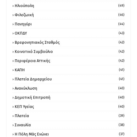
Ηλιούπολη
(49)
Φιλοζωική
(46)
Πανηγύρι
(44)
ΟΚΠΔΥ
(43)
Βρεφονηπιακός Σταθμός
(42)
Κοινοτικό Συμβούλιο
(42)
Περιφέρεια Αττικής
(42)
ΚΑΠΗ
(41)
Πλατεία Δημαρχείου
(41)
Ανακύκλωση
(40)
Δημοτική Επιτροπή
(40)
ΚΕΠ Υγείας
(40)
Πλατεία
(39)
Συναυλία
(38)
Η Πόλη Μάς Ενώνει
(37)