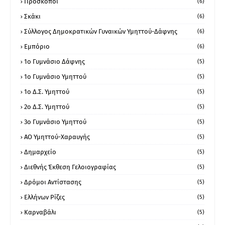
Πρόσκοποι
(6)
Σκάκι
(6)
Σύλλογος Δημοκρατικών Γυναικών Υμηττού-Δάφνης
(6)
Εμπόριο
(6)
1ο Γυμνάσιο Δάφνης
(5)
1ο Γυμνάσιο Υμηττού
(5)
1ο Δ.Σ. Υμηττού
(5)
2ο Δ.Σ. Υμηττού
(5)
3ο Γυμνάσιο Υμηττού
(5)
ΑΟ Υμηττού-Χαραυγής
(5)
Δημαρχείο
(5)
Διεθνής Έκθεση Γελοιογραφίας
(5)
Δρόμοι Αντίστασης
(5)
Ελλήνων Ρίζες
(5)
Καρναβάλι
(5)