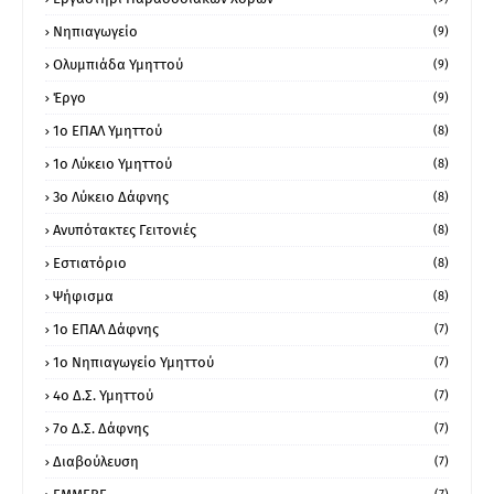
Νηπιαγωγείο
(9)
Ολυμπιάδα Υμηττού
(9)
Έργο
(9)
1o ΕΠΑΛ Υμηττού
(8)
1ο Λύκειο Υμηττού
(8)
3ο Λύκειο Δάφνης
(8)
Ανυπότακτες Γειτονιές
(8)
Εστιατόριο
(8)
Ψήφισμα
(8)
1ο ΕΠΑΛ Δάφνης
(7)
1ο Νηπιαγωγείο Υμηττού
(7)
4ο Δ.Σ. Υμηττού
(7)
7ο Δ.Σ. Δάφνης
(7)
Διαβούλευση
(7)