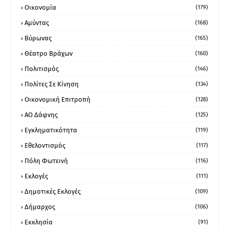
Οικονομία
(179)
Αμύντας
(168)
Βύρωνας
(165)
Θέατρο Βράχων
(160)
Πολιτισμός
(146)
Πολίτες Σε Κίνηση
(134)
Οικονομική Επιτροπή
(128)
ΑΟ Δάφνης
(125)
Εγκληματικότητα
(119)
Εθελοντισμός
(117)
Πόλη Φωτεινή
(116)
Εκλογές
(111)
Δημοτικές Εκλογές
(109)
Δήμαρχος
(106)
Εκκλησία
(91)