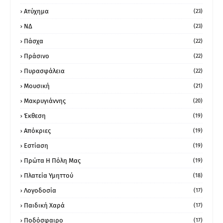
Ατύχημα
(23)
ΝΔ
(23)
Πάσχα
(22)
Πράσινο
(22)
Πυρασφάλεια
(22)
Μουσική
(21)
Μακρυγιάννης
(20)
Έκθεση
(19)
Απόκριες
(19)
Εστίαση
(19)
Πρώτα Η Πόλη Μας
(19)
Πλατεία Υμηττού
(18)
Λογοδοσία
(17)
Παιδική Χαρά
(17)
Ποδόσφαιρο
(17)