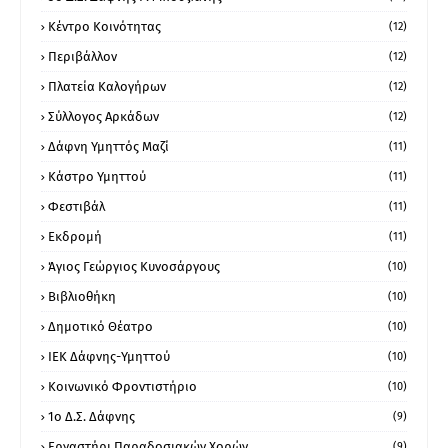
Κέντρο Κοινότητας
(12)
Περιβάλλον
(12)
Πλατεία Καλογήρων
(12)
Σύλλογος Αρκάδων
(12)
Δάφνη Υμηττός Μαζί
(11)
Κάστρο Υμηττού
(11)
Φεστιβάλ
(11)
Εκδρομή
(11)
Άγιος Γεώργιος Κυνοσάργους
(10)
Βιβλιοθήκη
(10)
Δημοτικό Θέατρο
(10)
ΙΕΚ Δάφνης-Υμηττού
(10)
Κοινωνικό Φροντιστήριο
(10)
1ο Δ.Σ. Δάφνης
(9)
Εργαστήρι Παραδοσιακών Χορών
(9)