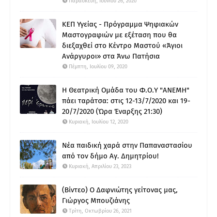
Παρασκευή, Ιουνίου 26, 2020
ΚΕΠ Υγείας - Πρόγραμμα Ψηφιακών
Μαστογραφιών με εξέταση που θα
διεξαχθεί στο Κέντρο Μαστού «Άγιοι
Ανάργυροι» στα Άνω Πατήσια
Πέμπτη, Ιουλίου 09, 2020
Η Θεατρική Ομάδα του Φ.Ο.Υ "ΑΝΕΜΗ"
πάει ταράτσα: στις 12-13/7/2020 και 19-
20/7/2020 (Ώρα Έναρξης 21:30)
Κυριακή, Ιουλίου 12, 2020
Νέα παιδική χαρά στην Παπαναστασίου
από τον δήμο Αγ. Δημητρίου!
Κυριακή, Απριλίου 23, 2023
(Βίντεο) Ο Δαφνιώτης γείτονας μας,
Γιώργος Μπουζιάνης
Τρίτη, Οκτωβρίου 26, 2021