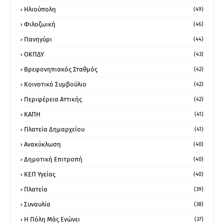
Ηλιούπολη
(49)
Φιλοζωική
(46)
Πανηγύρι
(44)
ΟΚΠΔΥ
(43)
Βρεφονηπιακός Σταθμός
(42)
Κοινοτικό Συμβούλιο
(42)
Περιφέρεια Αττικής
(42)
ΚΑΠΗ
(41)
Πλατεία Δημαρχείου
(41)
Ανακύκλωση
(40)
Δημοτική Επιτροπή
(40)
ΚΕΠ Υγείας
(40)
Πλατεία
(39)
Συναυλία
(38)
Η Πόλη Μάς Ενώνει
(37)