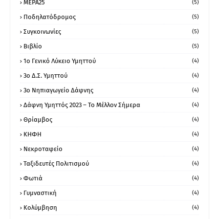
ΜΕΡΑ25
(5)
Ποδηλατόδρομος
(5)
Συγκοινωνίες
(5)
Βιβλίο
(5)
1ο Γενικό Λύκειο Υμηττού
(4)
3ο Δ.Σ. Υμηττού
(4)
3ο Νηπιαγωγείο Δάφνης
(4)
Δάφνη Υμηττός 2023 – Το Μέλλον Σήμερα
(4)
Θρίαμβος
(4)
ΚΗΦΗ
(4)
Νεκροταφείο
(4)
Ταξιδευτές Πολιτισμού
(4)
Φωτιά
(4)
Γυμναστική
(4)
Κολύμβηση
(4)