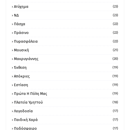
Ατύχημα
(23)
ΝΔ
(23)
Πάσχα
(22)
Πράσινο
(22)
Πυρασφάλεια
(22)
Μουσική
(21)
Μακρυγιάννης
(20)
Έκθεση
(19)
Απόκριες
(19)
Εστίαση
(19)
Πρώτα Η Πόλη Μας
(19)
Πλατεία Υμηττού
(18)
Λογοδοσία
(17)
Παιδική Χαρά
(17)
Ποδόσφαιρο
(17)