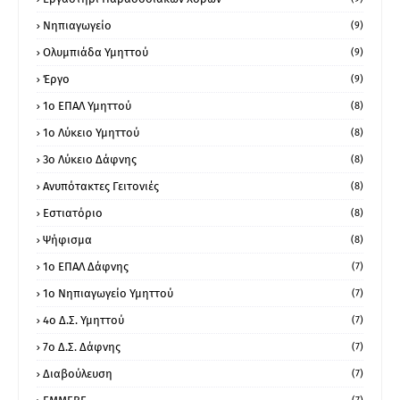
Νηπιαγωγείο
(9)
Ολυμπιάδα Υμηττού
(9)
Έργο
(9)
1o ΕΠΑΛ Υμηττού
(8)
1ο Λύκειο Υμηττού
(8)
3ο Λύκειο Δάφνης
(8)
Ανυπότακτες Γειτονιές
(8)
Εστιατόριο
(8)
Ψήφισμα
(8)
1ο ΕΠΑΛ Δάφνης
(7)
1ο Νηπιαγωγείο Υμηττού
(7)
4ο Δ.Σ. Υμηττού
(7)
7ο Δ.Σ. Δάφνης
(7)
Διαβούλευση
(7)