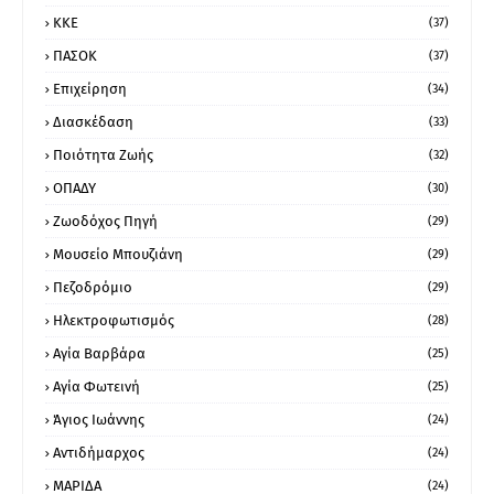
ΚΚΕ
(37)
ΠΑΣΟΚ
(37)
Επιχείρηση
(34)
Διασκέδαση
(33)
Ποιότητα Ζωής
(32)
ΟΠΑΔΥ
(30)
Ζωοδόχος Πηγή
(29)
Μουσείο Μπουζιάνη
(29)
Πεζοδρόμιο
(29)
Ηλεκτροφωτισμός
(28)
Αγία Βαρβάρα
(25)
Αγία Φωτεινή
(25)
Άγιος Ιωάννης
(24)
Αντιδήμαρχος
(24)
ΜΑΡΙΔΑ
(24)