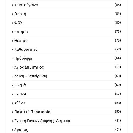
Χριστούγεννα
(88)
Γιορτή
(84)
ΦΟΥ
(80)
Ιστορία
(78)
Θέατρο
(76)
Καθαριότητα
(73)
Πρόσληψη
(64)
Άγιος Δημήτριος
(61)
Λαϊκή Συσπείρωση
(60)
Σινεμά
(60)
ΣΥΡΙΖΑ
(57)
Αθήνα
(53)
Πολιτική Προστασία
(52)
Ένωση Γονέων Δάφνης-Υμηττού
(51)
Δρόμος
(51)