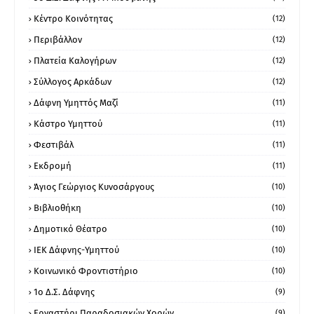
Κέντρο Κοινότητας
(12)
Περιβάλλον
(12)
Πλατεία Καλογήρων
(12)
Σύλλογος Αρκάδων
(12)
Δάφνη Υμηττός Μαζί
(11)
Κάστρο Υμηττού
(11)
Φεστιβάλ
(11)
Εκδρομή
(11)
Άγιος Γεώργιος Κυνοσάργους
(10)
Βιβλιοθήκη
(10)
Δημοτικό Θέατρο
(10)
ΙΕΚ Δάφνης-Υμηττού
(10)
Κοινωνικό Φροντιστήριο
(10)
1ο Δ.Σ. Δάφνης
(9)
Εργαστήρι Παραδοσιακών Χορών
(9)