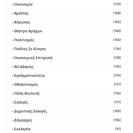
Οικονομία
(179)
Αμύντας
(168)
Βύρωνας
(165)
Θέατρο Βράχων
(160)
Πολιτισμός
(146)
Πολίτες Σε Κίνηση
(134)
Οικονομική Επιτροπή
(128)
ΑΟ Δάφνης
(125)
Εγκληματικότητα
(119)
Εθελοντισμός
(117)
Πόλη Φωτεινή
(116)
Εκλογές
(111)
Δημοτικές Εκλογές
(109)
Δήμαρχος
(106)
Εκκλησία
(91)