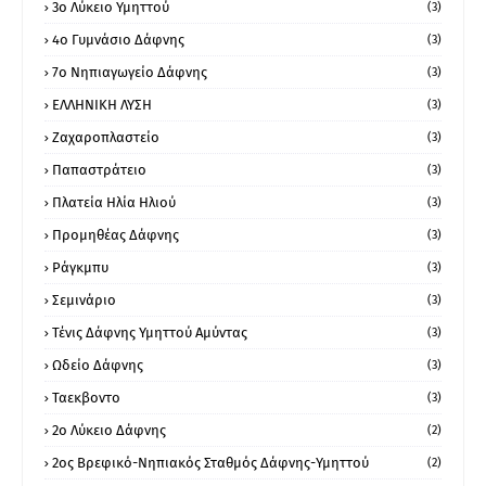
3ο Λύκειο Υμηττού
(3)
4ο Γυμνάσιο Δάφνης
(3)
7ο Νηπιαγωγείο Δάφνης
(3)
ΕΛΛΗΝΙΚΗ ΛΥΣΗ
(3)
Ζαχαροπλαστείο
(3)
Παπαστράτειο
(3)
Πλατεία Ηλία Ηλιού
(3)
Προμηθέας Δάφνης
(3)
Ράγκμπυ
(3)
Σεμινάριο
(3)
Τένις Δάφνης Υμηττού Αμύντας
(3)
Ωδείο Δάφνης
(3)
Ταεκβοντο
(3)
2ο Λύκειο Δάφνης
(2)
2ος Βρεφικό-Νηπιακός Σταθμός Δάφνης-Υμηττού
(2)