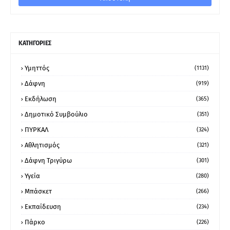
ΚΑΤΗΓΟΡΙΕΣ
Υμηττός
(1131)
Δάφνη
(919)
Εκδήλωση
(365)
Δημοτικό Συμβούλιο
(351)
ΠΥΡΚΑΛ
(324)
Αθλητισμός
(321)
Δάφνη Τριγύρω
(301)
Υγεία
(280)
Μπάσκετ
(266)
Εκπαίδευση
(234)
Πάρκο
(226)