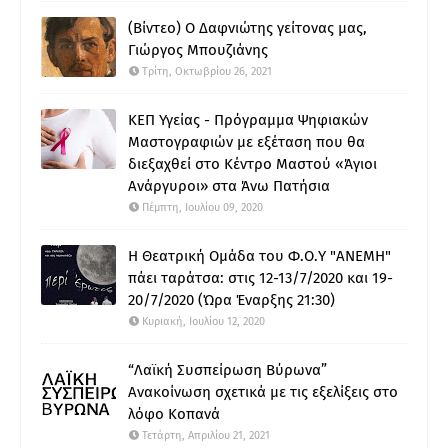
(Βίντεο) Ο Δαφνιώτης γείτονας μας,
Γιώργος Μπουζιάνης
Τρίτη, Οκτωβρίου 26, 2021
ΚΕΠ Υγείας - Πρόγραμμα Ψηφιακών
Μαστογραφιών με εξέταση που θα
διεξαχθεί στο Κέντρο Μαστού «Άγιοι
Ανάργυροι» στα Άνω Πατήσια
Πέμπτη, Ιουλίου 09, 2020
Η Θεατρική Ομάδα του Φ.Ο.Υ "ΑΝΕΜΗ"
πάει ταράτσα: στις 12-13/7/2020 και 19-
20/7/2020 (Ώρα Έναρξης 21:30)
Κυριακή, Ιουλίου 12, 2020
“Λαϊκή Συσπείρωση Βύρωνα”
Ανακοίνωση σχετικά με τις εξελίξεις στο
λόφο Κοπανά
Τετάρτη, Απριλίου 21, 2021