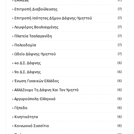
ΕΜΜΕΒΕ
(7)
Επιτροπή Διαβούλευσης
(7)
Επιτροπή Ισότητας Δήμου Δάφνης-Υμηττού
(7)
Λεωφόρος Βουλιαγμένης
(7)
Πλατεία Τσαλαγανίδη
(7)
Πολεοδομία
(7)
Ωδείο Δάφνης-Υμηττού
(7)
4ο Δ.Σ. Δάφνης
(6)
9ο Δ.Σ. Δάφνης
(6)
Ένωση Γυναικών Ελλάδος
(6)
ΑλλάΖουμε Τη Δάφνη Και Τον Υμηττό
(6)
Αργυρούπολη-Ελληνικό
(6)
Γήπεδο
(6)
Κινητικότητα
(6)
Κοινωνικό Συσσίτιο
(6)