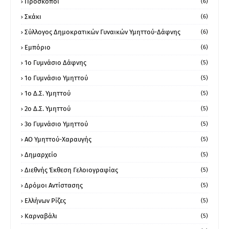
Πρόσκοποι
(6)
Σκάκι
(6)
Σύλλογος Δημοκρατικών Γυναικών Υμηττού-Δάφνης
(6)
Εμπόριο
(6)
1ο Γυμνάσιο Δάφνης
(5)
1ο Γυμνάσιο Υμηττού
(5)
1ο Δ.Σ. Υμηττού
(5)
2ο Δ.Σ. Υμηττού
(5)
3ο Γυμνάσιο Υμηττού
(5)
ΑΟ Υμηττού-Χαραυγής
(5)
Δημαρχείο
(5)
Διεθνής Έκθεση Γελοιογραφίας
(5)
Δρόμοι Αντίστασης
(5)
Ελλήνων Ρίζες
(5)
Καρναβάλι
(5)