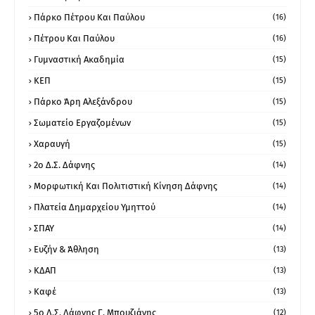
Πάρκο Πέτρου Και Παύλου
(16)
Πέτρου Και Παύλου
(16)
Γυμναστική Ακαδημία
(15)
ΚΕΠ
(15)
Πάρκο Άρη Αλεξάνδρου
(15)
Σωματείο Εργαζομένων
(15)
Χαραυγή
(15)
2ο Δ.Σ. Δάφνης
(14)
Μορφωτική Και Πολιτιστική Κίνηση Δάφνης
(14)
Πλατεία Δημαρχείου Υμηττού
(14)
ΣΠΑΥ
(14)
Ευζήν & Άθληση
(13)
ΚΔΑΠ
(13)
Καφέ
(13)
5ο Δ.Σ. Δάφνης Γ. Μπουζιάνης
(12)