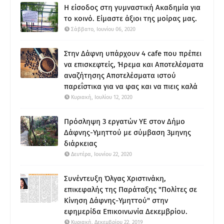
Η είσοδος στη γυμναστική Ακαδημία για
το κοινό. Είμαστε άξιοι της μοίρας μας.
Σάββατο, Ιουνίου 06, 2020
Στην Δάφνη υπάρχουν 4 cafe που πρέπει
να επισκεφτείς, Ήρεμα και Αποτελέσματα
αναζήτησης Αποτελέσματα ιστού
παρεΐστικα για να φας και να πιεις καλά
Κυριακή, Ιουλίου 12, 2020
Πρόσληψη 3 εργατών ΥΕ στον Δήμο
Δάφνης-Υμηττού με σύμβαση 3μηνης
διάρκειας
Δευτέρα, Ιουνίου 22, 2020
Συνέντευξη Όλγας Χριστινάκη,
επικεφαλής της Παράταξης "Πολίτες σε
Κίνηση Δάφνης-Υμηττού" στην
εφημερίδα Επικοινωνία Δεκεμβρίου.
Κυριακή, Δεκεμβρίου 22, 2019