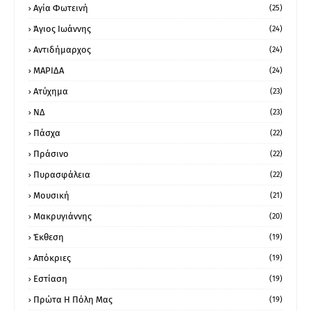
Αγία Φωτεινή
(25)
Άγιος Ιωάννης
(24)
Αντιδήμαρχος
(24)
ΜΑΡΙΔΑ
(24)
Ατύχημα
(23)
ΝΔ
(23)
Πάσχα
(22)
Πράσινο
(22)
Πυρασφάλεια
(22)
Μουσική
(21)
Μακρυγιάννης
(20)
Έκθεση
(19)
Απόκριες
(19)
Εστίαση
(19)
Πρώτα Η Πόλη Μας
(19)