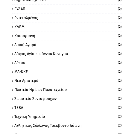
ΕΥΔΑΠ
(2)
Εντεταλμένος
(2)
ΚΔΒΜ
(2)
Καισαριανή
(2)
Λαϊκή Αγορά
(2)
Λόφος Αγίου Ιωάννου Κυνηγού
(2)
Λύκου
(2)
ΜΛ-ΚΚΕ
(2)
Νέα Αριστερά
(2)
Πλατεία Ηρώων Πολυτεχνείου
(2)
Σωματείο Συνταξιούχων
(2)
ΤΕΒΑ
(2)
Τεχνική Υπηρεσία
(2)
Αθλητικός Σύλλογος Ταεκβοντο Δάφνη
(2)