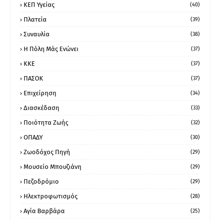
ΚΕΠ Υγείας
(40)
Πλατεία
(39)
Συναυλία
(38)
Η Πόλη Μάς Ενώνει
(37)
ΚΚΕ
(37)
ΠΑΣΟΚ
(37)
Επιχείρηση
(34)
Διασκέδαση
(33)
Ποιότητα Ζωής
(32)
ΟΠΑΔΥ
(30)
Ζωοδόχος Πηγή
(29)
Μουσείο Μπουζιάνη
(29)
Πεζοδρόμιο
(29)
Ηλεκτροφωτισμός
(28)
Αγία Βαρβάρα
(25)