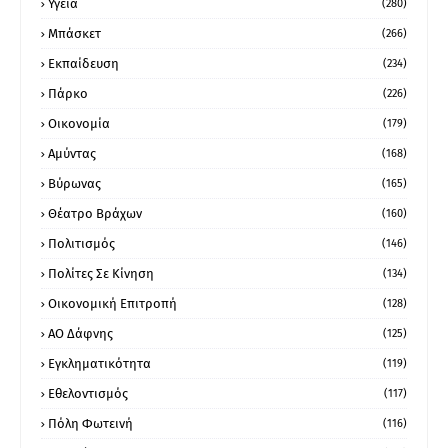
Υγεία
(280)
Μπάσκετ
(266)
Εκπαίδευση
(234)
Πάρκο
(226)
Οικονομία
(179)
Αμύντας
(168)
Βύρωνας
(165)
Θέατρο Βράχων
(160)
Πολιτισμός
(146)
Πολίτες Σε Κίνηση
(134)
Οικονομική Επιτροπή
(128)
ΑΟ Δάφνης
(125)
Εγκληματικότητα
(119)
Εθελοντισμός
(117)
Πόλη Φωτεινή
(116)