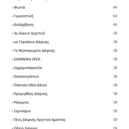
Φωτιά
(4)
Γυμναστική
(4)
Κολύμβηση
(4)
3ο Λύκειο Υμηττού
(3)
4ο Γυμνάσιο Δάφνης
(3)
7ο Νηπιαγωγείο Δάφνης
(3)
ΕΛΛΗΝΙΚΗ ΛΥΣΗ
(3)
Ζαχαροπλαστείο
(3)
Παπαστράτειο
(3)
Πλατεία Ηλία Ηλιού
(3)
Προμηθέας Δάφνης
(3)
Ράγκμπυ
(3)
Σεμινάριο
(3)
Τένις Δάφνης Υμηττού Αμύντας
(3)
Ωδείο Δάφνης
(3)