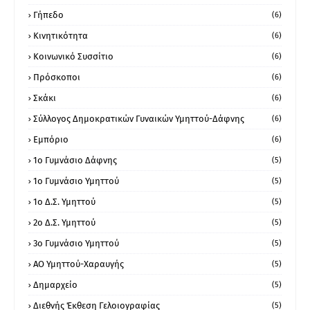
Γήπεδο
(6)
Κινητικότητα
(6)
Κοινωνικό Συσσίτιο
(6)
Πρόσκοποι
(6)
Σκάκι
(6)
Σύλλογος Δημοκρατικών Γυναικών Υμηττού-Δάφνης
(6)
Εμπόριο
(6)
1ο Γυμνάσιο Δάφνης
(5)
1ο Γυμνάσιο Υμηττού
(5)
1ο Δ.Σ. Υμηττού
(5)
2ο Δ.Σ. Υμηττού
(5)
3ο Γυμνάσιο Υμηττού
(5)
ΑΟ Υμηττού-Χαραυγής
(5)
Δημαρχείο
(5)
Διεθνής Έκθεση Γελοιογραφίας
(5)