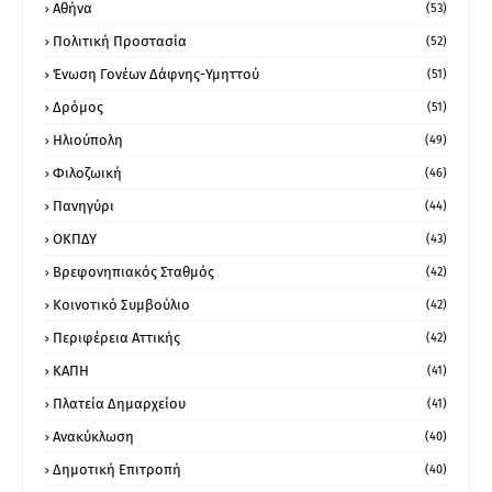
Αθήνα
(53)
Πολιτική Προστασία
(52)
Ένωση Γονέων Δάφνης-Υμηττού
(51)
Δρόμος
(51)
Ηλιούπολη
(49)
Φιλοζωική
(46)
Πανηγύρι
(44)
ΟΚΠΔΥ
(43)
Βρεφονηπιακός Σταθμός
(42)
Κοινοτικό Συμβούλιο
(42)
Περιφέρεια Αττικής
(42)
ΚΑΠΗ
(41)
Πλατεία Δημαρχείου
(41)
Ανακύκλωση
(40)
Δημοτική Επιτροπή
(40)