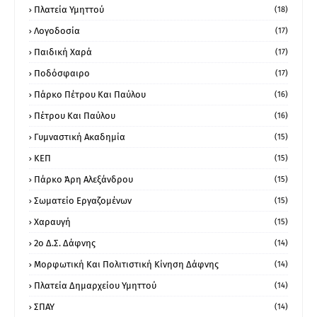
Πλατεία Υμηττού
(18)
Λογοδοσία
(17)
Παιδική Χαρά
(17)
Ποδόσφαιρο
(17)
Πάρκο Πέτρου Και Παύλου
(16)
Πέτρου Και Παύλου
(16)
Γυμναστική Ακαδημία
(15)
ΚΕΠ
(15)
Πάρκο Άρη Αλεξάνδρου
(15)
Σωματείο Εργαζομένων
(15)
Χαραυγή
(15)
2ο Δ.Σ. Δάφνης
(14)
Μορφωτική Και Πολιτιστική Κίνηση Δάφνης
(14)
Πλατεία Δημαρχείου Υμηττού
(14)
ΣΠΑΥ
(14)