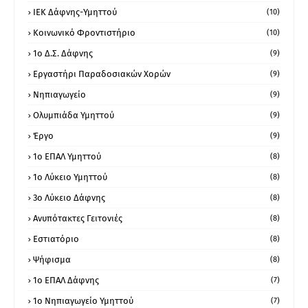
ΙΕΚ Δάφνης-Υμηττού
(10)
Κοινωνικό Φροντιστήριο
(10)
1ο Δ.Σ. Δάφνης
(9)
Εργαστήρι Παραδοσιακών Χορών
(9)
Νηπιαγωγείο
(9)
Ολυμπιάδα Υμηττού
(9)
Έργο
(9)
1o ΕΠΑΛ Υμηττού
(8)
1ο Λύκειο Υμηττού
(8)
3ο Λύκειο Δάφνης
(8)
Ανυπότακτες Γειτονιές
(8)
Εστιατόριο
(8)
Ψήφισμα
(8)
1ο ΕΠΑΛ Δάφνης
(7)
1ο Νηπιαγωγείο Υμηττού
(7)