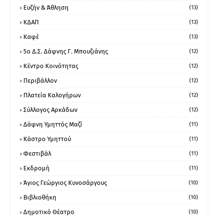
Ευζήν & Άθληση
(13)
ΚΔΑΠ
(13)
Καφέ
(13)
5ο Δ.Σ. Δάφνης Γ. Μπουζιάνης
(12)
Κέντρο Κοινότητας
(12)
Περιβάλλον
(12)
Πλατεία Καλογήρων
(12)
Σύλλογος Αρκάδων
(12)
Δάφνη Υμηττός Μαζί
(11)
Κάστρο Υμηττού
(11)
Φεστιβάλ
(11)
Εκδρομή
(11)
Άγιος Γεώργιος Κυνοσάργους
(10)
Βιβλιοθήκη
(10)
Δημοτικό Θέατρο
(10)