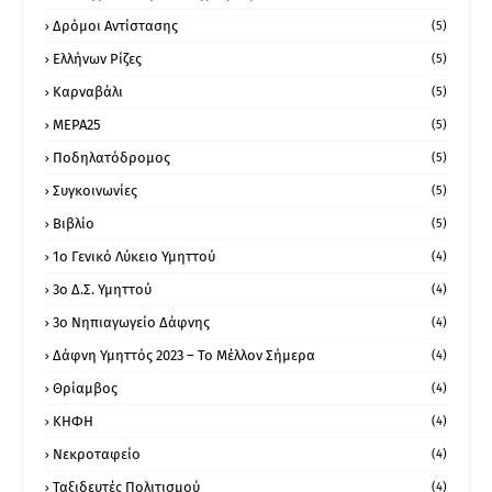
Δρόμοι Αντίστασης
(5)
Ελλήνων Ρίζες
(5)
Καρναβάλι
(5)
ΜΕΡΑ25
(5)
Ποδηλατόδρομος
(5)
Συγκοινωνίες
(5)
Βιβλίο
(5)
1ο Γενικό Λύκειο Υμηττού
(4)
3ο Δ.Σ. Υμηττού
(4)
3ο Νηπιαγωγείο Δάφνης
(4)
Δάφνη Υμηττός 2023 – Το Μέλλον Σήμερα
(4)
Θρίαμβος
(4)
ΚΗΦΗ
(4)
Νεκροταφείο
(4)
Ταξιδευτές Πολιτισμού
(4)