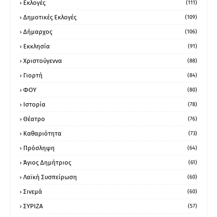
Εκλογές
(111)
Δημοτικές Εκλογές
(109)
Δήμαρχος
(106)
Εκκλησία
(91)
Χριστούγεννα
(88)
Γιορτή
(84)
ΦΟΥ
(80)
Ιστορία
(78)
Θέατρο
(76)
Καθαριότητα
(73)
Πρόσληψη
(64)
Άγιος Δημήτριος
(61)
Λαϊκή Συσπείρωση
(60)
Σινεμά
(60)
ΣΥΡΙΖΑ
(57)