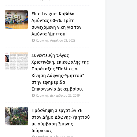
Elite League: Καβάλα –
Αμύντας 60-76. Τρίτη
συνεχόμενη νίκη για τον
Αμύντα Υμηττού!
Κυριακή, Απριλίου 23, 2023
Συνέντευξη Όλγας
Χριστινάκη, επικεφαλής της
Παράταξης "Πολίτες σε
Κίνηση Δάφνης-Υμηττού"
στην εφημερίδα
Επικοινωνία Δεκεμβρίου.
Κυριακή, Δεκεμβρίου 22, 2019
Πρόσληψη 3 εργατών ΥΕ
στον Δήμο Δάφνης-Υμηττού
με σύμβαση 3μηνης
διάρκειας