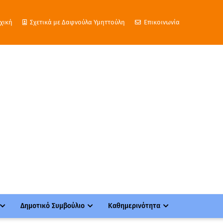
χική
Σχετικά με Δαφνούλα Υμηττούλη
Επικοινωνία
Δημοτικό Συμβούλιο
Καθημερινότητα