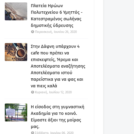
Πλατεία Ηρώων
Πολυτεχνείου 6 Υμηττός -
Κατεστραμένος σωλήνας
δημοτικής ύδρευσης
Παρασκευή, Ιουνίου 26, 2020
Στην Δάφνη υπάρχουν 4
cafe που πρέπει να
επισκεφτείς, Ήρεμα και
Αποτελέσματα αναζήτησης
Αποτελέσματα ιστού
παρεΐστικα για να φας και
να πιεις καλά
Κυριακή, Ιουλίου 12, 2020
Η είσοδος στη γυμναστική
Ακαδημία για το κοινό.
Είμαστε άξιοι της μοίρας
μας.
Σάββατο, Ιουνίου 06, 2020