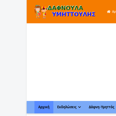
Αρ
Αρχική
Εκδηλώσεις
Δάφνη-Υμηττός