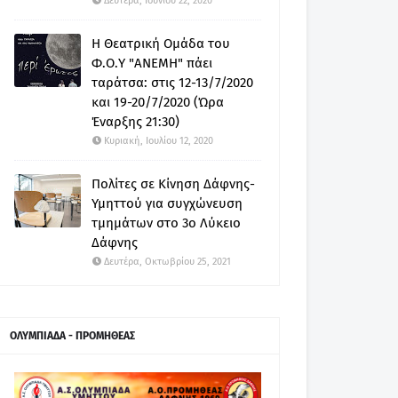
Δευτέρα, Ιουνίου 22, 2020
Η Θεατρική Ομάδα του
Φ.Ο.Υ "ΑΝΕΜΗ" πάει
ταράτσα: στις 12-13/7/2020
και 19-20/7/2020 (Ώρα
Έναρξης 21:30)
Κυριακή, Ιουλίου 12, 2020
Πολίτες σε Κίνηση Δάφνης-
Υμηττού για συγχώνευση
τμημάτων στο 3ο Λύκειο
Δάφνης
Δευτέρα, Οκτωβρίου 25, 2021
ΟΛΥΜΠΙΑΔΑ - ΠΡΟΜΗΘΕΑΣ