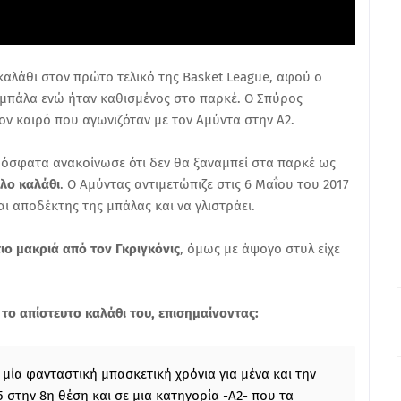
καλάθι στον πρώτο τελικό της Basket League, αφού ο
μπάλα ενώ ήταν καθισμένος στο παρκέ. Ο Σπύρος
ν καιρό που αγωνιζόταν με τον Αμύντα στην Α2.
σφατα ανακοίνωσε ότι δεν θα ξαναμπεί στα παρκέ ως
ολο καλάθι
. Ο Αμύντας αντιμετώπιζε στις 6 Μαΐου του 2017
αι αποδέκτης της μπάλας και να γλιστράει.
ιο μακριά από τον Γκριγκόνις
, όμως με άψογο στυλ είχε
α το απίστευτο καλάθι του, επισημαίνοντας:
 μία φανταστική μπασκετική χρόνια για μένα και την
στην 8η θέση και σε μια κατηγορία -A2- που τα