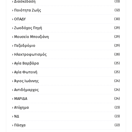
Διασκέδαση
(33)
Ποιότητα Ζωής
(32)
ΟΠΑΔΥ
(30)
Ζωοδόχος Πηγή
(29)
Μουσείο Μπουζιάνη
(29)
Πεζοδρόμιο
(29)
Ηλεκτροφωτισμός
(28)
Αγία Βαρβάρα
(25)
Αγία Φωτεινή
(25)
Άγιος Ιωάννης
(24)
Αντιδήμαρχος
(24)
ΜΑΡΙΔΑ
(24)
Ατύχημα
(23)
ΝΔ
(23)
Πάσχα
(22)