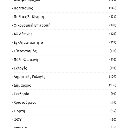
Πολιτισμός
(146)
Πολίτες Σε Κίνηση
(134)
Οικονομική Επιτροπή
(128)
ΑΟ Δάφνης
(125)
Εγκληματικότητα
(119)
Εθελοντισμός
(117)
Πόλη Φωτεινή
(116)
Εκλογές
(111)
Δημοτικές Εκλογές
(109)
Δήμαρχος
(106)
Εκκλησία
(91)
Χριστούγεννα
(88)
Γιορτή
(84)
ΦΟΥ
(80)