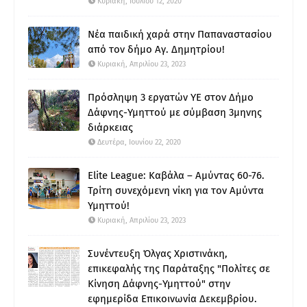
Κυριακή, Ιουλίου 12, 2020
Νέα παιδική χαρά στην Παπαναστασίου
από τον δήμο Αγ. Δημητρίου!
Κυριακή, Απριλίου 23, 2023
Πρόσληψη 3 εργατών ΥΕ στον Δήμο
Δάφνης-Υμηττού με σύμβαση 3μηνης
διάρκειας
Δευτέρα, Ιουνίου 22, 2020
Elite League: Καβάλα – Αμύντας 60-76.
Τρίτη συνεχόμενη νίκη για τον Αμύντα
Υμηττού!
Κυριακή, Απριλίου 23, 2023
Συνέντευξη Όλγας Χριστινάκη,
επικεφαλής της Παράταξης "Πολίτες σε
Κίνηση Δάφνης-Υμηττού" στην
εφημερίδα Επικοινωνία Δεκεμβρίου.