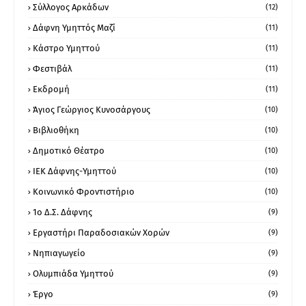
Σύλλογος Αρκάδων
(12)
Δάφνη Υμηττός Μαζί
(11)
Κάστρο Υμηττού
(11)
Φεστιβάλ
(11)
Εκδρομή
(11)
Άγιος Γεώργιος Κυνοσάργους
(10)
Βιβλιοθήκη
(10)
Δημοτικό Θέατρο
(10)
ΙΕΚ Δάφνης-Υμηττού
(10)
Κοινωνικό Φροντιστήριο
(10)
1ο Δ.Σ. Δάφνης
(9)
Εργαστήρι Παραδοσιακών Χορών
(9)
Νηπιαγωγείο
(9)
Ολυμπιάδα Υμηττού
(9)
Έργο
(9)