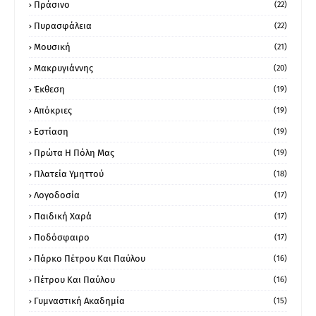
Πράσινο
(22)
Πυρασφάλεια
(22)
Μουσική
(21)
Μακρυγιάννης
(20)
Έκθεση
(19)
Απόκριες
(19)
Εστίαση
(19)
Πρώτα Η Πόλη Μας
(19)
Πλατεία Υμηττού
(18)
Λογοδοσία
(17)
Παιδική Χαρά
(17)
Ποδόσφαιρο
(17)
Πάρκο Πέτρου Και Παύλου
(16)
Πέτρου Και Παύλου
(16)
Γυμναστική Ακαδημία
(15)