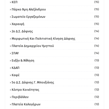
ΚΕΠ
(15)
Πάρκο Άρη Αλεξάνδρου
(15)
Σωματείο Εργαζομένων
(15)
Χαραυγή
(15)
2ο Δ.Σ. Δάφνης
(14)
Μορφωτική Και Πολιτιστική Κίνηση Δάφνης
(14)
Πλατεία Δημαρχείου Υμηττού
(14)
ΣΠΑΥ
(14)
Ευζήν & Άθληση
(13)
ΚΔΑΠ
(13)
Καφέ
(13)
5ο Δ.Σ. Δάφνης Γ. Μπουζιάνης
(12)
Κέντρο Κοινότητας
(12)
Περιβάλλον
(12)
Πλατεία Καλογήρων
(12)