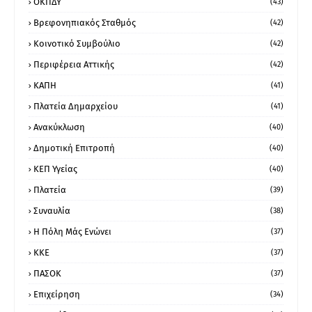
ΟΚΠΔΥ
(43)
Βρεφονηπιακός Σταθμός
(42)
Κοινοτικό Συμβούλιο
(42)
Περιφέρεια Αττικής
(42)
ΚΑΠΗ
(41)
Πλατεία Δημαρχείου
(41)
Ανακύκλωση
(40)
Δημοτική Επιτροπή
(40)
ΚΕΠ Υγείας
(40)
Πλατεία
(39)
Συναυλία
(38)
Η Πόλη Μάς Ενώνει
(37)
ΚΚΕ
(37)
ΠΑΣΟΚ
(37)
Επιχείρηση
(34)