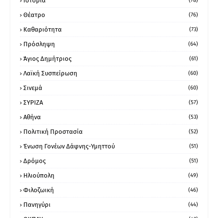
Ιστορία
(78)
Θέατρο
(76)
Καθαριότητα
(73)
Πρόσληψη
(64)
Άγιος Δημήτριος
(61)
Λαϊκή Συσπείρωση
(60)
Σινεμά
(60)
ΣΥΡΙΖΑ
(57)
Αθήνα
(53)
Πολιτική Προστασία
(52)
Ένωση Γονέων Δάφνης-Υμηττού
(51)
Δρόμος
(51)
Ηλιούπολη
(49)
Φιλοζωική
(46)
Πανηγύρι
(44)