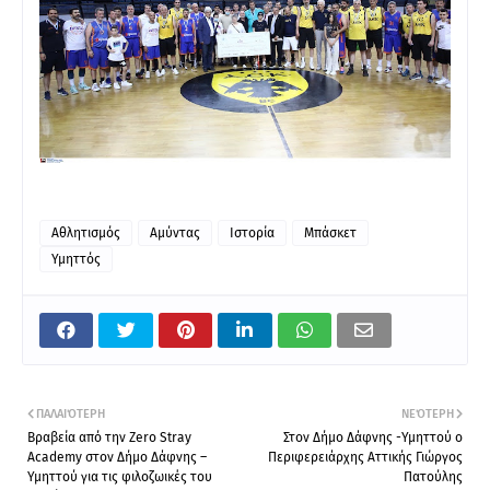
Αθλητισμός
Αμύντας
Ιστορία
Μπάσκετ
Υμηττός
ΠΑΛΑΙΌΤΕΡΗ
ΝΕΌΤΕΡΗ
Βραβεία από την Zero Stray
Στον Δήμο Δάφνης -Υμηττού ο
Academy στον Δήμο Δάφνης –
Περιφερειάρχης Αττικής Γιώργος
Υμηττού για τις φιλοζωικές του
Πατούλης