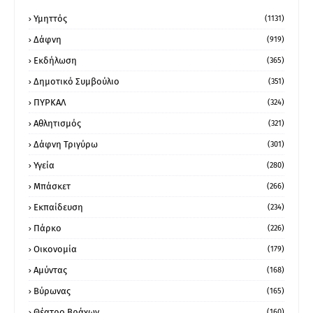
Υμηττός
(1131)
Δάφνη
(919)
Εκδήλωση
(365)
Δημοτικό Συμβούλιο
(351)
ΠΥΡΚΑΛ
(324)
Αθλητισμός
(321)
Δάφνη Τριγύρω
(301)
Υγεία
(280)
Μπάσκετ
(266)
Εκπαίδευση
(234)
Πάρκο
(226)
Οικονομία
(179)
Αμύντας
(168)
Βύρωνας
(165)
Θέατρο Βράχων
(160)