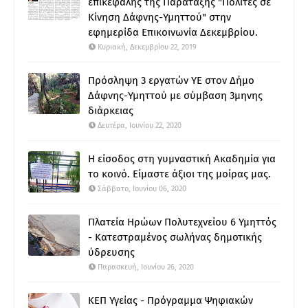
επικεφαλής της Παράταξης "Πολίτες σε
Κίνηση Δάφνης-Υμηττού" στην
εφημερίδα Επικοινωνία Δεκεμβρίου.
Κυριακή, Δεκεμβρίου 22, 2019
Πρόσληψη 3 εργατών ΥΕ στον Δήμο
Δάφνης-Υμηττού με σύμβαση 3μηνης
διάρκειας
Δευτέρα, Ιουνίου 22, 2020
Η είσοδος στη γυμναστική Ακαδημία για
το κοινό. Είμαστε άξιοι της μοίρας μας.
Σάββατο, Ιουνίου 06, 2020
Πλατεία Ηρώων Πολυτεχνείου 6 Υμηττός
- Κατεστραμένος σωλήνας δημοτικής
ύδρευσης
Παρασκευή, Ιουνίου 26, 2020
ΚΕΠ Υγείας - Πρόγραμμα Ψηφιακών