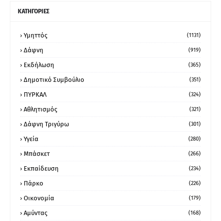
ΚΑΤΗΓΟΡΙΕΣ
Υμηττός
(1131)
Δάφνη
(919)
Εκδήλωση
(365)
Δημοτικό Συμβούλιο
(351)
ΠΥΡΚΑΛ
(324)
Αθλητισμός
(321)
Δάφνη Τριγύρω
(301)
Υγεία
(280)
Μπάσκετ
(266)
Εκπαίδευση
(234)
Πάρκο
(226)
Οικονομία
(179)
Αμύντας
(168)