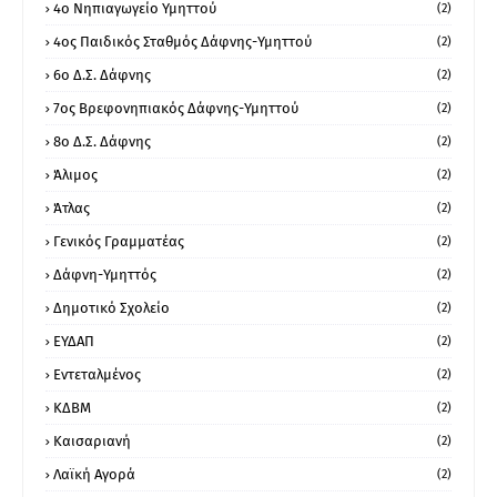
4ο Νηπιαγωγείο Υμηττού
(2)
4ος Παιδικός Σταθμός Δάφνης-Υμηττού
(2)
6ο Δ.Σ. Δάφνης
(2)
7ος Βρεφονηπιακός Δάφνης-Υμηττού
(2)
8ο Δ.Σ. Δάφνης
(2)
Άλιμος
(2)
Άτλας
(2)
Γενικός Γραμματέας
(2)
Δάφνη-Υμηττός
(2)
Δημοτικό Σχολείο
(2)
ΕΥΔΑΠ
(2)
Εντεταλμένος
(2)
ΚΔΒΜ
(2)
Καισαριανή
(2)
Λαϊκή Αγορά
(2)