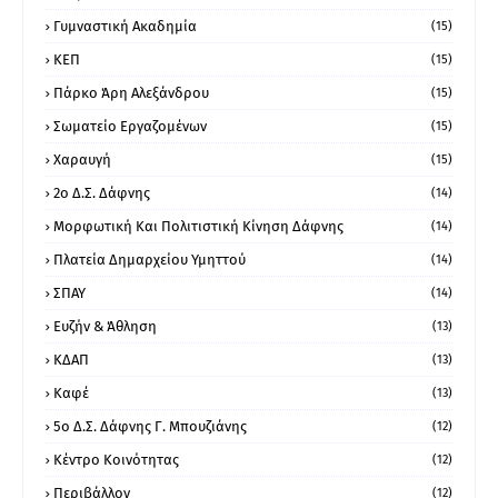
Γυμναστική Ακαδημία
(15)
ΚΕΠ
(15)
Πάρκο Άρη Αλεξάνδρου
(15)
Σωματείο Εργαζομένων
(15)
Χαραυγή
(15)
2ο Δ.Σ. Δάφνης
(14)
Μορφωτική Και Πολιτιστική Κίνηση Δάφνης
(14)
Πλατεία Δημαρχείου Υμηττού
(14)
ΣΠΑΥ
(14)
Ευζήν & Άθληση
(13)
ΚΔΑΠ
(13)
Καφέ
(13)
5ο Δ.Σ. Δάφνης Γ. Μπουζιάνης
(12)
Κέντρο Κοινότητας
(12)
Περιβάλλον
(12)