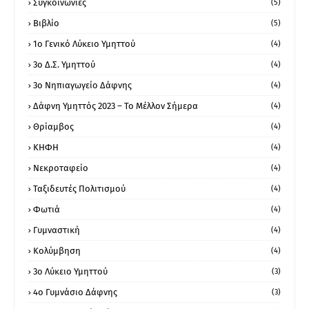
Συγκοινωνίες
(5)
Βιβλίο
(5)
1ο Γενικό Λύκειο Υμηττού
(4)
3ο Δ.Σ. Υμηττού
(4)
3ο Νηπιαγωγείο Δάφνης
(4)
Δάφνη Υμηττός 2023 – Το Μέλλον Σήμερα
(4)
Θρίαμβος
(4)
ΚΗΦΗ
(4)
Νεκροταφείο
(4)
Ταξιδευτές Πολιτισμού
(4)
Φωτιά
(4)
Γυμναστική
(4)
Κολύμβηση
(4)
3ο Λύκειο Υμηττού
(3)
4ο Γυμνάσιο Δάφνης
(3)