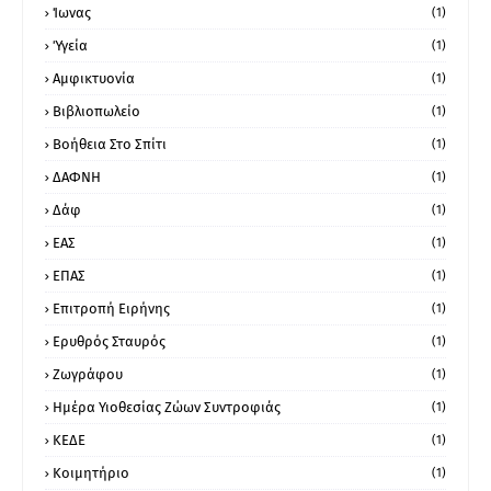
Ίωνας
(1)
Ύγεία
(1)
Αμφικτυονία
(1)
Βιβλιοπωλείο
(1)
Βοήθεια Στο Σπίτι
(1)
ΔΑΦΝΗ
(1)
Δάφ
(1)
ΕΑΣ
(1)
ΕΠΑΣ
(1)
Επιτροπή Ειρήνης
(1)
Ερυθρός Σταυρός
(1)
Ζωγράφου
(1)
Ημέρα Υιοθεσίας Ζώων Συντροφιάς
(1)
ΚΕΔΕ
(1)
Κοιμητήριο
(1)