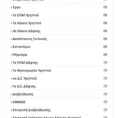
Έργο
(9)
1o ΕΠΑΛ Υμηττού
(8)
1ο Λύκειο Υμηττού
(8)
3ο Λύκειο Δάφνης
(8)
Ανυπότακτες Γειτονιές
(8)
Εστιατόριο
(8)
Ψήφισμα
(8)
1ο ΕΠΑΛ Δάφνης
(7)
1ο Νηπιαγωγείο Υμηττού
(7)
4ο Δ.Σ. Υμηττού
(7)
7ο Δ.Σ. Δάφνης
(7)
Διαβούλευση
(7)
ΕΜΜΕΒΕ
(7)
Επιτροπή Διαβούλευσης
(7)
Επιτροπή Ισότητας Δήμου Δάφνης-Υμηττού
(7)