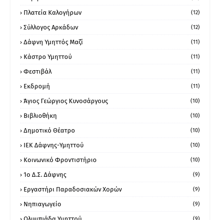
Πλατεία Καλογήρων
(12)
Σύλλογος Αρκάδων
(12)
Δάφνη Υμηττός Μαζί
(11)
Κάστρο Υμηττού
(11)
Φεστιβάλ
(11)
Εκδρομή
(11)
Άγιος Γεώργιος Κυνοσάργους
(10)
Βιβλιοθήκη
(10)
Δημοτικό Θέατρο
(10)
ΙΕΚ Δάφνης-Υμηττού
(10)
Κοινωνικό Φροντιστήριο
(10)
1ο Δ.Σ. Δάφνης
(9)
Εργαστήρι Παραδοσιακών Χορών
(9)
Νηπιαγωγείο
(9)
Ολυμπιάδα Υμηττού
(9)