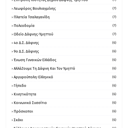
Λεωφόρος Βουλιαγμένης
(7)
Πλατεία Τσαλαγανίδη
(7)
Πολεοδομία
(7)
Ωδείο Δάφνης-Υμηττού
(7)
4ο Δ.Σ. Δάφνης
(6)
9ο Δ.Σ. Δάφνης
(6)
Ένωση Γυναικών Ελλάδος
(6)
ΑλλάΖουμε Τη Δάφνη Και Τον Υμηττό
(6)
Αργυρούπολη-Ελληνικό
(6)
Γήπεδο
(6)
Κινητικότητα
(6)
Κοινωνικό Συσσίτιο
(6)
Πρόσκοποι
(6)
Σκάκι
(6)