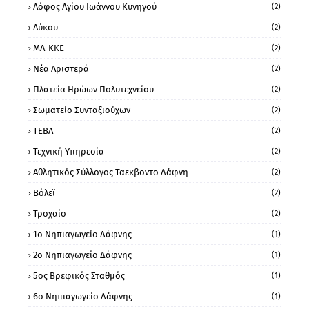
Λόφος Αγίου Ιωάννου Κυνηγού
(2)
Λύκου
(2)
ΜΛ-ΚΚΕ
(2)
Νέα Αριστερά
(2)
Πλατεία Ηρώων Πολυτεχνείου
(2)
Σωματείο Συνταξιούχων
(2)
ΤΕΒΑ
(2)
Τεχνική Υπηρεσία
(2)
Αθλητικός Σύλλογος Ταεκβοντο Δάφνη
(2)
Βόλεϊ
(2)
Τροχαίο
(2)
1ο Νηπιαγωγείο Δάφνης
(1)
2ο Νηπιαγωγείο Δάφνης
(1)
5ος Βρεφικός Σταθμός
(1)
6ο Νηπιαγωγείο Δάφνης
(1)