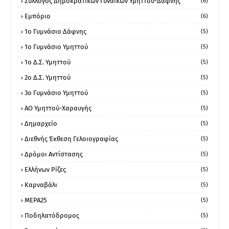
Σύλλογος Δημοκρατικών Γυναικών Υμηττού-Δάφνης
(6)
Εμπόριο
(6)
1ο Γυμνάσιο Δάφνης
(5)
1ο Γυμνάσιο Υμηττού
(5)
1ο Δ.Σ. Υμηττού
(5)
2ο Δ.Σ. Υμηττού
(5)
3ο Γυμνάσιο Υμηττού
(5)
ΑΟ Υμηττού-Χαραυγής
(5)
Δημαρχείο
(5)
Διεθνής Έκθεση Γελοιογραφίας
(5)
Δρόμοι Αντίστασης
(5)
Ελλήνων Ρίζες
(5)
Καρναβάλι
(5)
ΜΕΡΑ25
(5)
Ποδηλατόδρομος
(5)