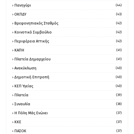
Πανηγύρι
(44)
ΟΚΠΔΥ
(43)
Βρεφονηπιακός Σταθμός
(42)
Κοινοτικό Συμβούλιο
(42)
Περιφέρεια Αττικής
(42)
ΚΑΠΗ
(41)
Πλατεία Δημαρχείου
(41)
Ανακύκλωση
(40)
Δημοτική Επιτροπή
(40)
ΚΕΠ Υγείας
(40)
Πλατεία
(39)
Συναυλία
(38)
Η Πόλη Μάς Ενώνει
(37)
ΚΚΕ
(37)
ΠΑΣΟΚ
(37)