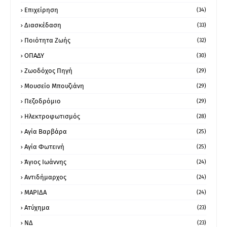
Επιχείρηση
(34)
Διασκέδαση
(33)
Ποιότητα Ζωής
(32)
ΟΠΑΔΥ
(30)
Ζωοδόχος Πηγή
(29)
Μουσείο Μπουζιάνη
(29)
Πεζοδρόμιο
(29)
Ηλεκτροφωτισμός
(28)
Αγία Βαρβάρα
(25)
Αγία Φωτεινή
(25)
Άγιος Ιωάννης
(24)
Αντιδήμαρχος
(24)
ΜΑΡΙΔΑ
(24)
Ατύχημα
(23)
ΝΔ
(23)