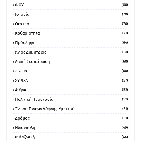
ΦΟΥ
(80)
Ιστορία
(78)
Θέατρο
(76)
Καθαριότητα
(73)
Πρόσληψη
(64)
Άγιος Δημήτριος
(61)
Λαϊκή Συσπείρωση
(60)
Σινεμά
(60)
ΣΥΡΙΖΑ
(57)
Αθήνα
(53)
Πολιτική Προστασία
(52)
Ένωση Γονέων Δάφνης-Υμηττού
(51)
Δρόμος
(51)
Ηλιούπολη
(49)
Φιλοζωική
(46)