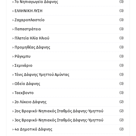
7ο Νηπιαγωγείο Δάφνης
(3)
ΕΛΛΗΝΙΚΗ ΛΥΣΗ
(3)
Ζαχαροπλαστείο
(3)
Παπαστράτειο
(3)
Πλατεία Ηλία Ηλιού
(3)
Προμηθέας Δάφνης
(3)
Ράγκμπυ
(3)
Σεμινάριο
(3)
Τένις Δάφνης Υμηττού Αμύντας
(3)
Ωδείο Δάφνης
(3)
Ταεκβοντο
(3)
2ο Λύκειο Δάφνης
(2)
2ος Βρεφικό-Νηπιακός Σταθμός Δάφνης-Υμηττού
(2)
3ος Βρεφικό-Νηπιακός Σταθμός Δάφνης-Υμηττού
(2)
4ο Δημοτικό Δάφνης
(2)