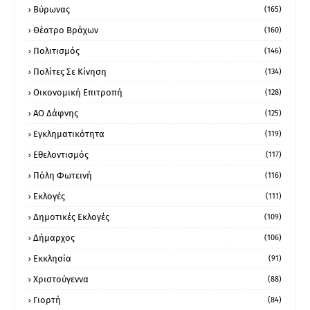
Βύρωνας
(165)
Θέατρο Βράχων
(160)
Πολιτισμός
(146)
Πολίτες Σε Κίνηση
(134)
Οικονομική Επιτροπή
(128)
ΑΟ Δάφνης
(125)
Εγκληματικότητα
(119)
Εθελοντισμός
(117)
Πόλη Φωτεινή
(116)
Εκλογές
(111)
Δημοτικές Εκλογές
(109)
Δήμαρχος
(106)
Εκκλησία
(91)
Χριστούγεννα
(88)
Γιορτή
(84)