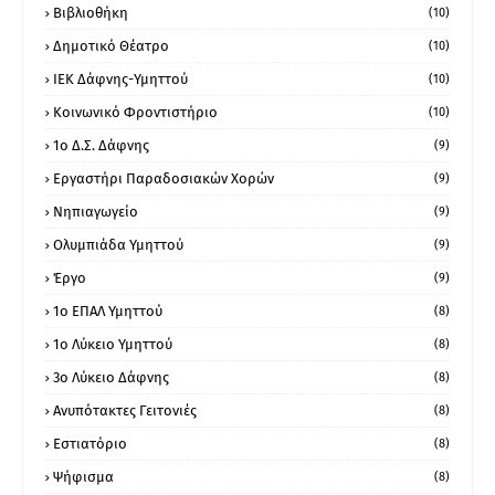
Βιβλιοθήκη
(10)
Δημοτικό Θέατρο
(10)
ΙΕΚ Δάφνης-Υμηττού
(10)
Κοινωνικό Φροντιστήριο
(10)
1ο Δ.Σ. Δάφνης
(9)
Εργαστήρι Παραδοσιακών Χορών
(9)
Νηπιαγωγείο
(9)
Ολυμπιάδα Υμηττού
(9)
Έργο
(9)
1o ΕΠΑΛ Υμηττού
(8)
1ο Λύκειο Υμηττού
(8)
3ο Λύκειο Δάφνης
(8)
Ανυπότακτες Γειτονιές
(8)
Εστιατόριο
(8)
Ψήφισμα
(8)