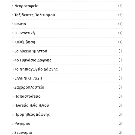
Νεκροταφείο
(4)
Ταξιδευτές Πολιτισμού
(4)
Φωτιά
(4)
Γυμναστική
(4)
Κολύμβηση
(4)
3ο Λύκειο Υμηττού
(3)
4ο Γυμνάσιο Δάφνης
(3)
7ο Νηπιαγωγείο Δάφνης
(3)
ΕΛΛΗΝΙΚΗ ΛΥΣΗ
(3)
Ζαχαροπλαστείο
(3)
Παπαστράτειο
(3)
Πλατεία Ηλία Ηλιού
(3)
Προμηθέας Δάφνης
(3)
Ράγκμπυ
(3)
Σεμινάριο
(3)