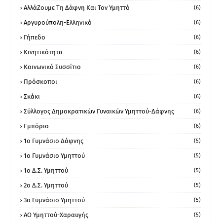
ΑλλάΖουμε Τη Δάφνη Και Τον Υμηττό
(6)
Αργυρούπολη-Ελληνικό
(6)
Γήπεδο
(6)
Κινητικότητα
(6)
Κοινωνικό Συσσίτιο
(6)
Πρόσκοποι
(6)
Σκάκι
(6)
Σύλλογος Δημοκρατικών Γυναικών Υμηττού-Δάφνης
(6)
Εμπόριο
(6)
1ο Γυμνάσιο Δάφνης
(5)
1ο Γυμνάσιο Υμηττού
(5)
1ο Δ.Σ. Υμηττού
(5)
2ο Δ.Σ. Υμηττού
(5)
3ο Γυμνάσιο Υμηττού
(5)
ΑΟ Υμηττού-Χαραυγής
(5)