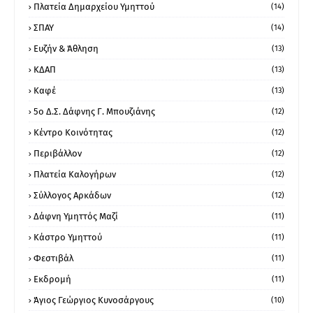
Πλατεία Δημαρχείου Υμηττού
(14)
ΣΠΑΥ
(14)
Ευζήν & Άθληση
(13)
ΚΔΑΠ
(13)
Καφέ
(13)
5ο Δ.Σ. Δάφνης Γ. Μπουζιάνης
(12)
Κέντρο Κοινότητας
(12)
Περιβάλλον
(12)
Πλατεία Καλογήρων
(12)
Σύλλογος Αρκάδων
(12)
Δάφνη Υμηττός Μαζί
(11)
Κάστρο Υμηττού
(11)
Φεστιβάλ
(11)
Εκδρομή
(11)
Άγιος Γεώργιος Κυνοσάργους
(10)