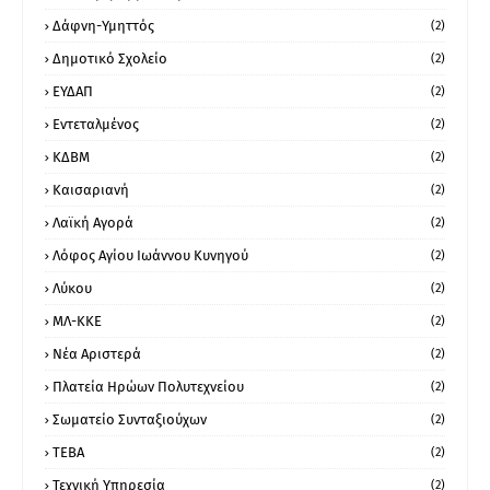
Δάφνη-Υμηττός
(2)
Δημοτικό Σχολείο
(2)
ΕΥΔΑΠ
(2)
Εντεταλμένος
(2)
ΚΔΒΜ
(2)
Καισαριανή
(2)
Λαϊκή Αγορά
(2)
Λόφος Αγίου Ιωάννου Κυνηγού
(2)
Λύκου
(2)
ΜΛ-ΚΚΕ
(2)
Νέα Αριστερά
(2)
Πλατεία Ηρώων Πολυτεχνείου
(2)
Σωματείο Συνταξιούχων
(2)
ΤΕΒΑ
(2)
Τεχνική Υπηρεσία
(2)