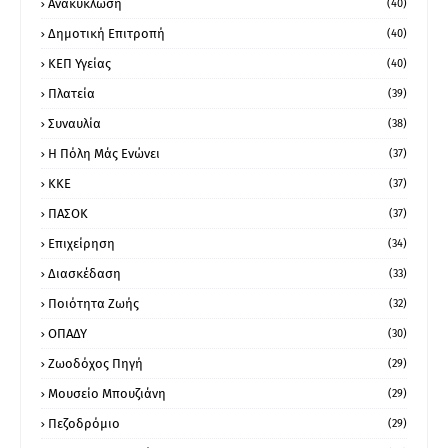
Ανακύκλωση
(40)
Δημοτική Επιτροπή
(40)
ΚΕΠ Υγείας
(40)
Πλατεία
(39)
Συναυλία
(38)
Η Πόλη Μάς Ενώνει
(37)
ΚΚΕ
(37)
ΠΑΣΟΚ
(37)
Επιχείρηση
(34)
Διασκέδαση
(33)
Ποιότητα Ζωής
(32)
ΟΠΑΔΥ
(30)
Ζωοδόχος Πηγή
(29)
Μουσείο Μπουζιάνη
(29)
Πεζοδρόμιο
(29)