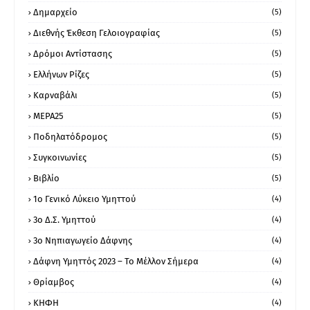
Δημαρχείο
(5)
Διεθνής Έκθεση Γελοιογραφίας
(5)
Δρόμοι Αντίστασης
(5)
Ελλήνων Ρίζες
(5)
Καρναβάλι
(5)
ΜΕΡΑ25
(5)
Ποδηλατόδρομος
(5)
Συγκοινωνίες
(5)
Βιβλίο
(5)
1ο Γενικό Λύκειο Υμηττού
(4)
3ο Δ.Σ. Υμηττού
(4)
3ο Νηπιαγωγείο Δάφνης
(4)
Δάφνη Υμηττός 2023 – Το Μέλλον Σήμερα
(4)
Θρίαμβος
(4)
ΚΗΦΗ
(4)