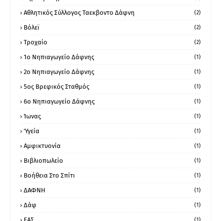
Αθλητικός Σύλλογος Ταεκβοντο Δάφνη
(2)
Βόλεϊ
(2)
Τροχαίο
(2)
1ο Νηπιαγωγείο Δάφνης
(1)
2ο Νηπιαγωγείο Δάφνης
(1)
5ος Βρεφικός Σταθμός
(1)
6ο Νηπιαγωγείο Δάφνης
(1)
Ίωνας
(1)
Ύγεία
(1)
Αμφικτυονία
(1)
Βιβλιοπωλείο
(1)
Βοήθεια Στο Σπίτι
(1)
ΔΑΦΝΗ
(1)
Δάφ
(1)
ΕΑΣ
(1)