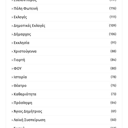
Πόλη Φωτεινή
(116)
Εκλογές
(111)
Δημοτικές Εκλογές
(109)
Δήμαρχος
(106)
Εκκλησία
(91)
Χριστούγεννα
(88)
Γιορτή
(84)
ΦΟΥ
(80)
Ιστορία
(78)
Θέατρο
(76)
Καθαριότητα
(73)
Πρόσληψη
(64)
Άγιος Δημήτριος
(61)
Λαϊκή Συσπείρωση
(60)