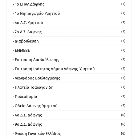
1ο ΕΠΑΛ Δάφνης
(7)
1ο Νηπιαγωγείο Υμηττού
(7)
4ο Δ.Σ. Υμηττού
(7)
7ο Δ.Σ. Δάφνης
(7)
Διαβούλευση
(7)
ΕΜΜΕΒΕ
(7)
Επιτροπή Διαβούλευσης
(7)
Επιτροπή Ισότητας Δήμου Δάφνης-Υμηττού
(7)
Λεωφόρος Βουλιαγμένης
(7)
Πλατεία Τσαλαγανίδη
(7)
Πολεοδομία
(7)
Ωδείο Δάφνης-Υμηττού
(7)
4ο Δ.Σ. Δάφνης
(6)
9ο Δ.Σ. Δάφνης
(6)
Ένωση Γυναικών Ελλάδος
(6)