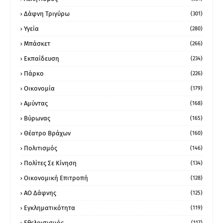
Δάφνη Τριγύρω
(301)
Υγεία
(280)
Μπάσκετ
(266)
Εκπαίδευση
(234)
Πάρκο
(226)
Οικονομία
(179)
Αμύντας
(168)
Βύρωνας
(165)
Θέατρο Βράχων
(160)
Πολιτισμός
(146)
Πολίτες Σε Κίνηση
(134)
Οικονομική Επιτροπή
(128)
ΑΟ Δάφνης
(125)
Εγκληματικότητα
(119)
Εθελοντισμός
(117)