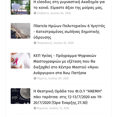
Η είσοδος στη γυμναστική Ακαδημία για
το κοινό. Είμαστε άξιοι της μοίρας μας.
Σάββατο, Ιουνίου 06, 2020
Πλατεία Ηρώων Πολυτεχνείου 6 Υμηττός
- Κατεστραμένος σωλήνας δημοτικής
ύδρευσης
Παρασκευή, Ιουνίου 26, 2020
ΚΕΠ Υγείας - Πρόγραμμα Ψηφιακών
Μαστογραφιών με εξέταση που θα
διεξαχθεί στο Κέντρο Μαστού «Άγιοι
Ανάργυροι» στα Άνω Πατήσια
Πέμπτη, Ιουλίου 09, 2020
Η Θεατρική Ομάδα του Φ.Ο.Υ "ΑΝΕΜΗ"
πάει ταράτσα: στις 12-13/7/2020 και 19-
20/7/2020 (Ώρα Έναρξης 21:30)
Κυριακή, Ιουλίου 12, 2020