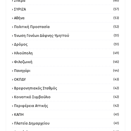
Σινεμά
(60)
ΣΥΡΙΖΑ
(57)
Αθήνα
(53)
Πολιτική Προστασία
(52)
Ένωση Γονέων Δάφνης-Υμηττού
(51)
Δρόμος
(51)
Ηλιούπολη
(49)
Φιλοζωική
(46)
Πανηγύρι
(44)
ΟΚΠΔΥ
(43)
Βρεφονηπιακός Σταθμός
(42)
Κοινοτικό Συμβούλιο
(42)
Περιφέρεια Αττικής
(42)
ΚΑΠΗ
(41)
Πλατεία Δημαρχείου
(41)