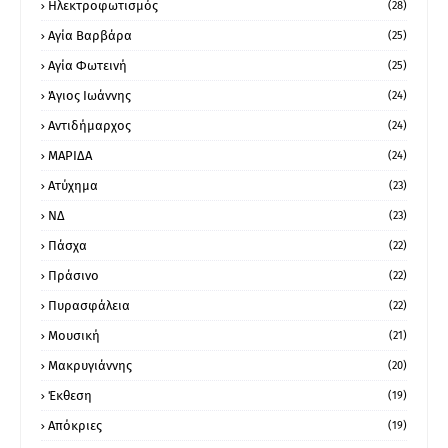
Ηλεκτροφωτισμός
(28)
Αγία Βαρβάρα
(25)
Αγία Φωτεινή
(25)
Άγιος Ιωάννης
(24)
Αντιδήμαρχος
(24)
ΜΑΡΙΔΑ
(24)
Ατύχημα
(23)
ΝΔ
(23)
Πάσχα
(22)
Πράσινο
(22)
Πυρασφάλεια
(22)
Μουσική
(21)
Μακρυγιάννης
(20)
Έκθεση
(19)
Απόκριες
(19)