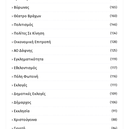
Βύρωνας
(165)
Θέατρο Βράχων
(160)
Πολιτισμός
(146)
Πολίτες Σε Κίνηση
(134)
Οικονομική Επιτροπή
(128)
ΑΟ Δάφνης
(125)
Εγκληματικότητα
(119)
Εθελοντισμός
(117)
Πόλη Φωτεινή
(116)
Εκλογές
(111)
Δημοτικές Εκλογές
(109)
Δήμαρχος
(106)
Εκκλησία
(91)
Χριστούγεννα
(88)
Γιορτή
(84)