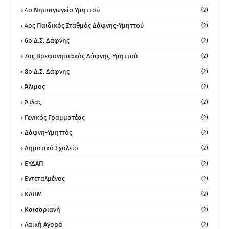
4ο Νηπιαγωγείο Υμηττού
(2)
4ος Παιδικός Σταθμός Δάφνης-Υμηττού
(2)
6ο Δ.Σ. Δάφνης
(2)
7ος Βρεφονηπιακός Δάφνης-Υμηττού
(2)
8ο Δ.Σ. Δάφνης
(2)
Άλιμος
(2)
Άτλας
(2)
Γενικός Γραμματέας
(2)
Δάφνη-Υμηττός
(2)
Δημοτικό Σχολείο
(2)
ΕΥΔΑΠ
(2)
Εντεταλμένος
(2)
ΚΔΒΜ
(2)
Καισαριανή
(2)
Λαϊκή Αγορά
(2)