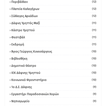
Περιβάλλον
(12)
Πλατεία Καλογήρων
(12)
Σύλλογος Αρκάδων
(12)
Δάφνη Υμηττός Μαζί
(11)
Κάστρο Υμηττού
(11)
Φεστιβάλ
(11)
Εκδρομή
(11)
Άγιος Γεώργιος Κυνοσάργους
(10)
Βιβλιοθήκη
(10)
Δημοτικό Θέατρο
(10)
ΙΕΚ Δάφνης-Υμηττού
(10)
Κοινωνικό Φροντιστήριο
(10)
1ο Δ.Σ. Δάφνης
(9)
Εργαστήρι Παραδοσιακών Χορών
(9)
Νηπιαγωγείο
(9)