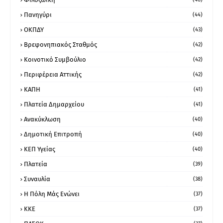
Πανηγύρι
(44)
ΟΚΠΔΥ
(43)
Βρεφονηπιακός Σταθμός
(42)
Κοινοτικό Συμβούλιο
(42)
Περιφέρεια Αττικής
(42)
ΚΑΠΗ
(41)
Πλατεία Δημαρχείου
(41)
Ανακύκλωση
(40)
Δημοτική Επιτροπή
(40)
ΚΕΠ Υγείας
(40)
Πλατεία
(39)
Συναυλία
(38)
Η Πόλη Μάς Ενώνει
(37)
ΚΚΕ
(37)