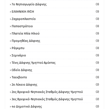
7ο Νηπιαγωγείο Δάφνης
(3)
ΕΛΛΗΝΙΚΗ ΛΥΣΗ
(3)
Ζαχαροπλαστείο
(3)
Παπαστράτειο
(3)
Πλατεία Ηλία Ηλιού
(3)
Προμηθέας Δάφνης
(3)
Ράγκμπυ
(3)
Σεμινάριο
(3)
Τένις Δάφνης Υμηττού Αμύντας
(3)
Ωδείο Δάφνης
(3)
Ταεκβοντο
(3)
2ο Λύκειο Δάφνης
(2)
2ος Βρεφικό-Νηπιακός Σταθμός Δάφνης-Υμηττού
(2)
3ος Βρεφικό-Νηπιακός Σταθμός Δάφνης-Υμηττού
(2)
4ο Δημοτικό Δάφνης
(2)