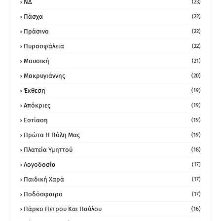
ΝΔ
(23)
Πάσχα
(22)
Πράσινο
(22)
Πυρασφάλεια
(22)
Μουσική
(21)
Μακρυγιάννης
(20)
Έκθεση
(19)
Απόκριες
(19)
Εστίαση
(19)
Πρώτα Η Πόλη Μας
(19)
Πλατεία Υμηττού
(18)
Λογοδοσία
(17)
Παιδική Χαρά
(17)
Ποδόσφαιρο
(17)
Πάρκο Πέτρου Και Παύλου
(16)