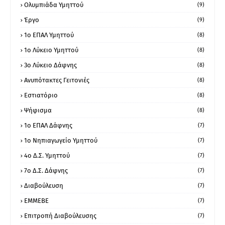
Ολυμπιάδα Υμηττού
(9)
Έργο
(9)
1o ΕΠΑΛ Υμηττού
(8)
1ο Λύκειο Υμηττού
(8)
3ο Λύκειο Δάφνης
(8)
Ανυπότακτες Γειτονιές
(8)
Εστιατόριο
(8)
Ψήφισμα
(8)
1ο ΕΠΑΛ Δάφνης
(7)
1ο Νηπιαγωγείο Υμηττού
(7)
4ο Δ.Σ. Υμηττού
(7)
7ο Δ.Σ. Δάφνης
(7)
Διαβούλευση
(7)
ΕΜΜΕΒΕ
(7)
Επιτροπή Διαβούλευσης
(7)