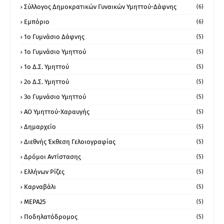
Σύλλογος Δημοκρατικών Γυναικών Υμηττού-Δάφνης
(6)
Εμπόριο
(6)
1ο Γυμνάσιο Δάφνης
(5)
1ο Γυμνάσιο Υμηττού
(5)
1ο Δ.Σ. Υμηττού
(5)
2ο Δ.Σ. Υμηττού
(5)
3ο Γυμνάσιο Υμηττού
(5)
ΑΟ Υμηττού-Χαραυγής
(5)
Δημαρχείο
(5)
Διεθνής Έκθεση Γελοιογραφίας
(5)
Δρόμοι Αντίστασης
(5)
Ελλήνων Ρίζες
(5)
Καρναβάλι
(5)
ΜΕΡΑ25
(5)
Ποδηλατόδρομος
(5)