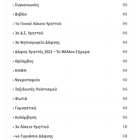
Συγκοινωνίες
(5)
Βιβλίο
(5)
1ο Γενικό Λύκειο Υμηττού
(4)
3ο Δ.Σ. Υμηττού
(4)
3ο Νηπιαγωγείο Δάφνης
(4)
Δάφνη Υμηττός 2023 – Το Μέλλον Σήμερα
(4)
Θρίαμβος
(4)
ΚΗΦΗ
(4)
Νεκροταφείο
(4)
Ταξιδευτές Πολιτισμού
(4)
Φωτιά
(4)
Γυμναστική
(4)
Κολύμβηση
(4)
3ο Λύκειο Υμηττού
(3)
4ο Γυμνάσιο Δάφνης
(3)