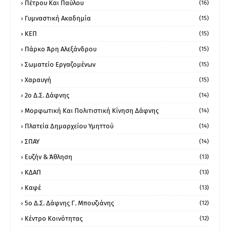
Πέτρου Και Παύλου
(16)
Γυμναστική Ακαδημία
(15)
ΚΕΠ
(15)
Πάρκο Άρη Αλεξάνδρου
(15)
Σωματείο Εργαζομένων
(15)
Χαραυγή
(15)
2ο Δ.Σ. Δάφνης
(14)
Μορφωτική Και Πολιτιστική Κίνηση Δάφνης
(14)
Πλατεία Δημαρχείου Υμηττού
(14)
ΣΠΑΥ
(14)
Ευζήν & Άθληση
(13)
ΚΔΑΠ
(13)
Καφέ
(13)
5ο Δ.Σ. Δάφνης Γ. Μπουζιάνης
(12)
Κέντρο Κοινότητας
(12)