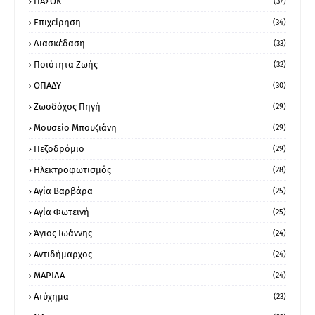
ΠΑΣΟΚ
(37)
Επιχείρηση
(34)
Διασκέδαση
(33)
Ποιότητα Ζωής
(32)
ΟΠΑΔΥ
(30)
Ζωοδόχος Πηγή
(29)
Μουσείο Μπουζιάνη
(29)
Πεζοδρόμιο
(29)
Ηλεκτροφωτισμός
(28)
Αγία Βαρβάρα
(25)
Αγία Φωτεινή
(25)
Άγιος Ιωάννης
(24)
Αντιδήμαρχος
(24)
ΜΑΡΙΔΑ
(24)
Ατύχημα
(23)