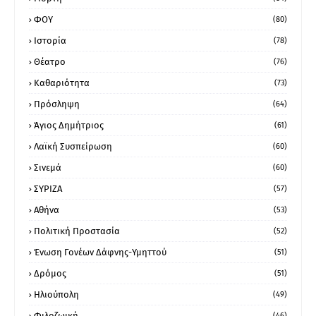
ΦΟΥ
(80)
Ιστορία
(78)
Θέατρο
(76)
Καθαριότητα
(73)
Πρόσληψη
(64)
Άγιος Δημήτριος
(61)
Λαϊκή Συσπείρωση
(60)
Σινεμά
(60)
ΣΥΡΙΖΑ
(57)
Αθήνα
(53)
Πολιτική Προστασία
(52)
Ένωση Γονέων Δάφνης-Υμηττού
(51)
Δρόμος
(51)
Ηλιούπολη
(49)
Φιλοζωική
(46)