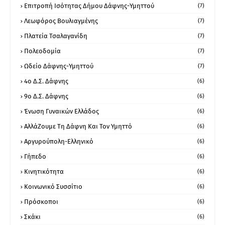
Επιτροπή Ισότητας Δήμου Δάφνης-Υμηττού
(7)
Λεωφόρος Βουλιαγμένης
(7)
Πλατεία Τσαλαγανίδη
(7)
Πολεοδομία
(7)
Ωδείο Δάφνης-Υμηττού
(7)
4ο Δ.Σ. Δάφνης
(6)
9ο Δ.Σ. Δάφνης
(6)
Ένωση Γυναικών Ελλάδος
(6)
ΑλλάΖουμε Τη Δάφνη Και Τον Υμηττό
(6)
Αργυρούπολη-Ελληνικό
(6)
Γήπεδο
(6)
Κινητικότητα
(6)
Κοινωνικό Συσσίτιο
(6)
Πρόσκοποι
(6)
Σκάκι
(6)