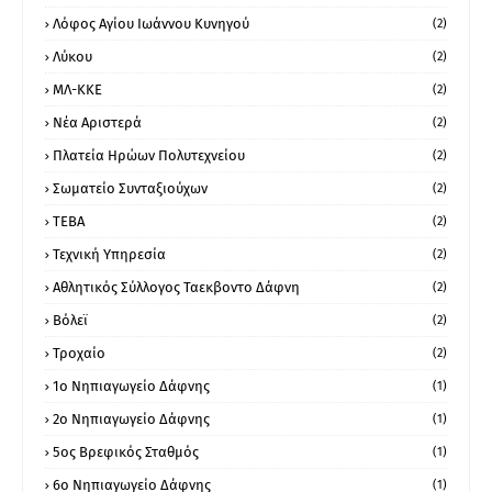
Λόφος Αγίου Ιωάννου Κυνηγού
(2)
Λύκου
(2)
ΜΛ-ΚΚΕ
(2)
Νέα Αριστερά
(2)
Πλατεία Ηρώων Πολυτεχνείου
(2)
Σωματείο Συνταξιούχων
(2)
ΤΕΒΑ
(2)
Τεχνική Υπηρεσία
(2)
Αθλητικός Σύλλογος Ταεκβοντο Δάφνη
(2)
Βόλεϊ
(2)
Τροχαίο
(2)
1ο Νηπιαγωγείο Δάφνης
(1)
2ο Νηπιαγωγείο Δάφνης
(1)
5ος Βρεφικός Σταθμός
(1)
6ο Νηπιαγωγείο Δάφνης
(1)