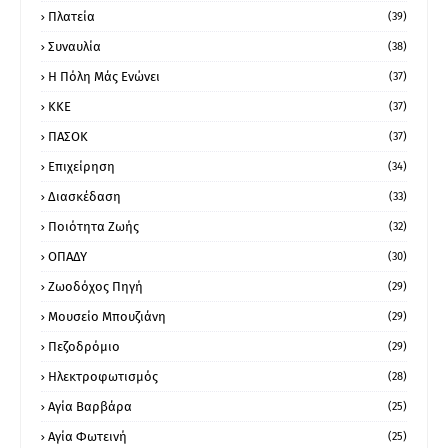
Πλατεία
(39)
Συναυλία
(38)
Η Πόλη Μάς Ενώνει
(37)
ΚΚΕ
(37)
ΠΑΣΟΚ
(37)
Επιχείρηση
(34)
Διασκέδαση
(33)
Ποιότητα Ζωής
(32)
ΟΠΑΔΥ
(30)
Ζωοδόχος Πηγή
(29)
Μουσείο Μπουζιάνη
(29)
Πεζοδρόμιο
(29)
Ηλεκτροφωτισμός
(28)
Αγία Βαρβάρα
(25)
Αγία Φωτεινή
(25)