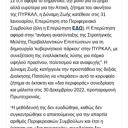
Σε ό,τι αφορά το σημαντικό, όχι μόνο για το Δήμο
αλλά ευρύτερα για την Αττική, ζήτημα του ακινήτου
της ΠΥΡΚΑΛ, η Δύναμη Ζωής κατέθεσε στις 31
Ιανουαρίου, Επερώτηση στο Περιφερειακό
Συμβούλιο (όλη η Επερώτηση
ΕΔΩ
). Η Επερώτηση
αφορά στην “α
νάγκη ανασύνταξης της Στρατηγικής
Μελέτης Περιβαλλοντικών Επιπτώσεων για τη
δημιουργία ‘κυβερνητικού πάρκου’ στην ΠΥΡΚΑΛ, με
συνεξέταση της εναλλακτικής λύσης για πάρκο
υψηλού πρασίνου, πολιτισμού και αναψυχής”. Η
Δύναμη Ζωής κατήγγειλε την προσπάθεια της δεξιάς
Διοίκησης Πατούλη
να «περάσει» αυτό το κορυφαίο
ζήτημα σε έκτακτη και «δια περιφοράς» συνεδρίαση
και μάλιστα στις 30 Δεκεμβρίου 2022, προπαραμονή
Πρωτοχρονιάς.
Η μεθόδευσή της δεν ευοδώθηκε, καθώς δεν
“
συγκεντρώθηκε ο απαιτούμενος για την απαρτία
αριθμός Περιφερειακών Συμβούλων και έτσι η