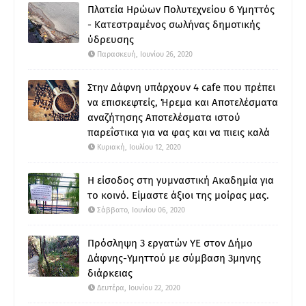
Πλατεία Ηρώων Πολυτεχνείου 6 Υμηττός
- Κατεστραμένος σωλήνας δημοτικής
ύδρευσης
Παρασκευή, Ιουνίου 26, 2020
Στην Δάφνη υπάρχουν 4 cafe που πρέπει
να επισκεφτείς, Ήρεμα και Αποτελέσματα
αναζήτησης Αποτελέσματα ιστού
παρεΐστικα για να φας και να πιεις καλά
Κυριακή, Ιουλίου 12, 2020
Η είσοδος στη γυμναστική Ακαδημία για
το κοινό. Είμαστε άξιοι της μοίρας μας.
Σάββατο, Ιουνίου 06, 2020
Πρόσληψη 3 εργατών ΥΕ στον Δήμο
Δάφνης-Υμηττού με σύμβαση 3μηνης
διάρκειας
Δευτέρα, Ιουνίου 22, 2020