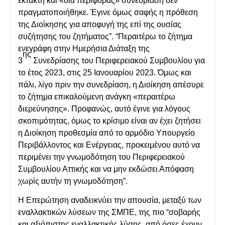
έκτακτη και «δια περιφοράς» συνεδρίαση δεν
πραγματοποιήθηκε. Έγινε όμως σαφής η πρόθεση
της Διοίκησης για αποφυγή της επί της ουσίας
συζήτησης του ζητήματος”. “Περαιτέρω το ζήτημα
ενεγράφη στην Ημερήσια Διάταξη της
ης
3
Συνεδρίασης του Περιφερειακού Συμβουλίου για
το έτος 2023, στις 25 Ιανουαρίου 2023. Όμως και
πάλι, λίγο πριν την συνεδρίαση, η Διοίκηση απέσυρε
το ζήτημα επικαλούμενη ανάγκη «περαιτέρω
διερεύνησης». Προφανώς, αυτό έγινε για λόγους
σκοπιμότητας, όμως το κρίσιμο είναι αν έχει ζητήσει
η Διοίκηση προθεσμία από το αρμόδιο Υπουργείο
Περιβάλλοντος και Ενέργειας, προκειμένου αυτό να
περιμένει την γνωμοδότηση του Περιφερειακού
Συμβουλίου Αττικής και να μην εκδώσει Απόφαση
χωρίς αυτήν τη γνωμοδότηση”.
Η Επερώτηση αναδεικνύει την απουσία, μεταξύ των
εναλλακτικών λύσεων της ΣΜΠΕ, της πιο “σοβαρής
και αξιόπιστης εναλλακτικής λύσης, από όσες έχουν