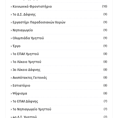
Κοινωνικό Φροντιστήριο
(10)
1ο Δ.Σ. Δάφνης
(9)
Εργαστήρι Παραδοσιακών Χορών
(9)
Νηπιαγωγείο
(9)
Ολυμπιάδα Υμηττού
(9)
Έργο
(9)
1o ΕΠΑΛ Υμηττού
(8)
1ο Λύκειο Υμηττού
(8)
3ο Λύκειο Δάφνης
(8)
Ανυπότακτες Γειτονιές
(8)
Εστιατόριο
(8)
Ψήφισμα
(8)
1ο ΕΠΑΛ Δάφνης
(7)
1ο Νηπιαγωγείο Υμηττού
(7)
4ο Δ.Σ. Υμηττού
(7)