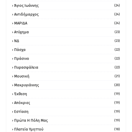
Άγιος Ιωάννης
(24)
Αντιδήμαρχος
(24)
ΜΑΡΙΔΑ
(24)
Ατύχημα
(23)
ΝΔ
(23)
Πάσχα
(22)
Πράσινο
(22)
Πυρασφάλεια
(22)
Μουσική
(21)
Μακρυγιάννης
(20)
Έκθεση
(19)
Απόκριες
(19)
Εστίαση
(19)
Πρώτα Η Πόλη Μας
(19)
Πλατεία Υμηττού
(18)