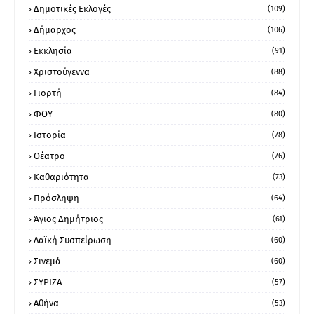
Δημοτικές Εκλογές
(109)
Δήμαρχος
(106)
Εκκλησία
(91)
Χριστούγεννα
(88)
Γιορτή
(84)
ΦΟΥ
(80)
Ιστορία
(78)
Θέατρο
(76)
Καθαριότητα
(73)
Πρόσληψη
(64)
Άγιος Δημήτριος
(61)
Λαϊκή Συσπείρωση
(60)
Σινεμά
(60)
ΣΥΡΙΖΑ
(57)
Αθήνα
(53)