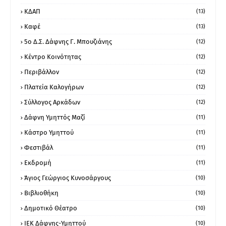
ΚΔΑΠ
(13)
Καφέ
(13)
5ο Δ.Σ. Δάφνης Γ. Μπουζιάνης
(12)
Κέντρο Κοινότητας
(12)
Περιβάλλον
(12)
Πλατεία Καλογήρων
(12)
Σύλλογος Αρκάδων
(12)
Δάφνη Υμηττός Μαζί
(11)
Κάστρο Υμηττού
(11)
Φεστιβάλ
(11)
Εκδρομή
(11)
Άγιος Γεώργιος Κυνοσάργους
(10)
Βιβλιοθήκη
(10)
Δημοτικό Θέατρο
(10)
ΙΕΚ Δάφνης-Υμηττού
(10)