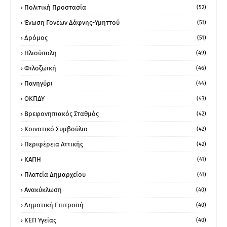
Πολιτική Προστασία
(52)
Ένωση Γονέων Δάφνης-Υμηττού
(51)
Δρόμος
(51)
Ηλιούπολη
(49)
Φιλοζωική
(46)
Πανηγύρι
(44)
ΟΚΠΔΥ
(43)
Βρεφονηπιακός Σταθμός
(42)
Κοινοτικό Συμβούλιο
(42)
Περιφέρεια Αττικής
(42)
ΚΑΠΗ
(41)
Πλατεία Δημαρχείου
(41)
Ανακύκλωση
(40)
Δημοτική Επιτροπή
(40)
ΚΕΠ Υγείας
(40)