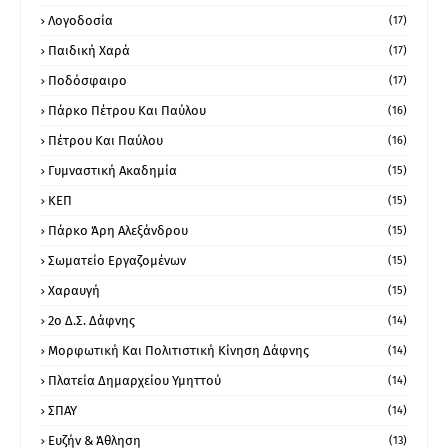
Λογοδοσία
(17)
Παιδική Χαρά
(17)
Ποδόσφαιρο
(17)
Πάρκο Πέτρου Και Παύλου
(16)
Πέτρου Και Παύλου
(16)
Γυμναστική Ακαδημία
(15)
ΚΕΠ
(15)
Πάρκο Άρη Αλεξάνδρου
(15)
Σωματείο Εργαζομένων
(15)
Χαραυγή
(15)
2ο Δ.Σ. Δάφνης
(14)
Μορφωτική Και Πολιτιστική Κίνηση Δάφνης
(14)
Πλατεία Δημαρχείου Υμηττού
(14)
ΣΠΑΥ
(14)
Ευζήν & Άθληση
(13)