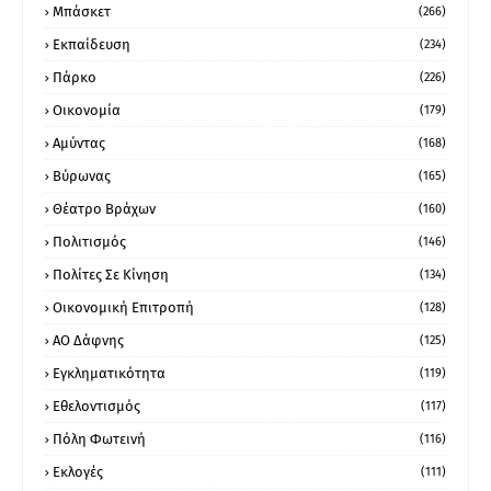
Μπάσκετ
(266)
Εκπαίδευση
(234)
Πάρκο
(226)
Οικονομία
(179)
Αμύντας
(168)
Βύρωνας
(165)
Θέατρο Βράχων
(160)
Πολιτισμός
(146)
Πολίτες Σε Κίνηση
(134)
Οικονομική Επιτροπή
(128)
ΑΟ Δάφνης
(125)
Εγκληματικότητα
(119)
Εθελοντισμός
(117)
Πόλη Φωτεινή
(116)
Εκλογές
(111)