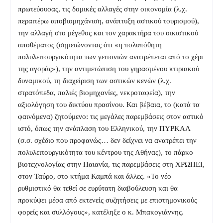
πρωτεύουσας, τις δομικές αλλαγές στην οικονομία (λ.χ.
περαιτέρω αποβιομηχάνιση, ανάπτυξη αστικού τουρισμού),
την αλλαγή στο μέγεθος και τον χαρακτήρα του οικιστικού
αποθέματος (σημειώνοντας ότι «η πολυπόθητη
πολυλειτουργικότητα των γειτονιών ανατρέπεται από το χέρι
της αγοράς»), την αντιμετώπιση του γηρασμένου κτιριακού
δυναμικού, τη διαχείριση των αστικών κενών (λ.χ.
στρατόπεδα, παλιές βιομηχανίες, νεκροταφεία), την
αξιολόγηση του δικτύου πρασίνου. Και βέβαια, το (κατά τα
φαινόμενα) ζητούμενο: τις μεγάλες παρεμβάσεις στον αστικό
ιστό, όπως την ανάπλαση του Ελληνικού, την ΠΥΡΚΑΛ
(σ.σ. σχέδιο που προφανώς… δεν δείχνει να ανατρέπει την
πολυλειτουργικότητα του κέντρου της Αθήνας), το πάρκο
βιοτεχνολογίας στην Παιανία, τις παρεμβάσεις στη ΧΡΩΠΕΙ,
στον Ταύρο, στο κτήμα Καμπά και άλλες. «Το νέο
ρυθμιστικό θα τεθεί σε ευρύτατη διαβούλευση και θα
προκύψει μέσα από εκτενείς συζητήσεις με επιστημονικούς
φορείς και συλλόγους», κατέληξε ο κ. Μπακογιάννης.