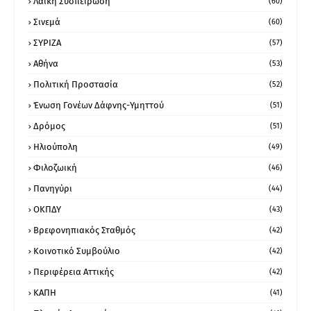
Λαϊκή Συσπείρωση
(60)
Σινεμά
(60)
ΣΥΡΙΖΑ
(57)
Αθήνα
(53)
Πολιτική Προστασία
(52)
Ένωση Γονέων Δάφνης-Υμηττού
(51)
Δρόμος
(51)
Ηλιούπολη
(49)
Φιλοζωική
(46)
Πανηγύρι
(44)
ΟΚΠΔΥ
(43)
Βρεφονηπιακός Σταθμός
(42)
Κοινοτικό Συμβούλιο
(42)
Περιφέρεια Αττικής
(42)
ΚΑΠΗ
(41)