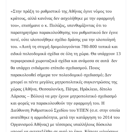
«Στην πράξη το ρυθμιστικό της Αθήνας έγινε νόμος του
κράτους, αλλά κανένας δεν ασχολήθηκε με την εφαρμογή
του», επισήμανε ο κ. Πολύζος, υπενθυμίζοντας ότι το
παρατηρητήριο παρακολούθησης του ρυθμιστικού δεν έγινε
ποτέ, ούτε υλοποιήθηκε σχέδιο δράσης για την υλοποίησή
του. «Αυτή τη στιγμή δρομολογούνται 780-800 τοπικά και
ειδικά πολεοδομικά σχέδια σε όλη τη χώρα. Θα υπάρχουν 13
περιφερειακά χωροταξικά σχέδια και ανάμεσα σε αυτά δεν
θα υπάρχει ενδιάμεσο επίπεδο σχεδιασμού. Ποιος
παρακολουθεί σήμερα τον πολεοδομικό σχεδιασμό; Δεν
μπορεί οι πέντε μεγάλες μητροπολιτικές συγκεντρώσεις της
χώρας (Αθήνα, Θεσσαλονίκη, Πάτρα, Ηράκλειο, δίπολο
Λάρισας – Βόλου) να μην έχουν μητροπολιτικό σχεδιασμό
και φορείς να παρακολουθούν την εφαρμογή του. Η
Διεύθυνση Ρυθμιστικού Σχεδίου του ΥΠΕΝ (σ.σ. στην οποία
ανατέθηκε η αρμοδιότητα, μετά την κατάργηση το 2014 του
Οργανισμού Αθήνας) με τέσσερεις υπαλλήλους δύσκολα
μπορεί να αντεπεξέλθει σε αυτό το έργο. Κάποτε μιλούσαμε