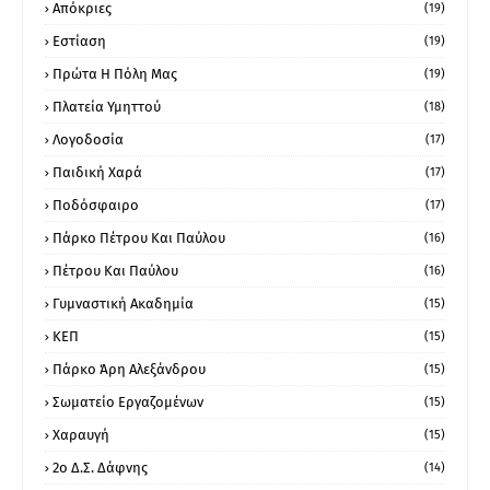
Απόκριες
(19)
Εστίαση
(19)
Πρώτα Η Πόλη Μας
(19)
Πλατεία Υμηττού
(18)
Λογοδοσία
(17)
Παιδική Χαρά
(17)
Ποδόσφαιρο
(17)
Πάρκο Πέτρου Και Παύλου
(16)
Πέτρου Και Παύλου
(16)
Γυμναστική Ακαδημία
(15)
ΚΕΠ
(15)
Πάρκο Άρη Αλεξάνδρου
(15)
Σωματείο Εργαζομένων
(15)
Χαραυγή
(15)
2ο Δ.Σ. Δάφνης
(14)