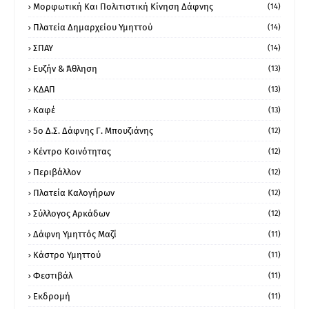
Μορφωτική Και Πολιτιστική Κίνηση Δάφνης
(14)
Πλατεία Δημαρχείου Υμηττού
(14)
ΣΠΑΥ
(14)
Ευζήν & Άθληση
(13)
ΚΔΑΠ
(13)
Καφέ
(13)
5ο Δ.Σ. Δάφνης Γ. Μπουζιάνης
(12)
Κέντρο Κοινότητας
(12)
Περιβάλλον
(12)
Πλατεία Καλογήρων
(12)
Σύλλογος Αρκάδων
(12)
Δάφνη Υμηττός Μαζί
(11)
Κάστρο Υμηττού
(11)
Φεστιβάλ
(11)
Εκδρομή
(11)