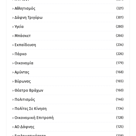
Αθλητισμός
(321)
Δάφνη Τριγύρω
(301)
Υγεία
(280)
Μπάσκετ
(266)
Εκπαίδευση
(234)
Πάρκο
(226)
Οικονομία
(179)
Αμύντας
(168)
Βύρωνας
(165)
Θέατρο Βράχων
(160)
Πολιτισμός
(146)
Πολίτες Σε Κίνηση
(134)
Οικονομική Επιτροπή
(128)
ΑΟ Δάφνης
(125)
Εγκληματικότητα
(119)