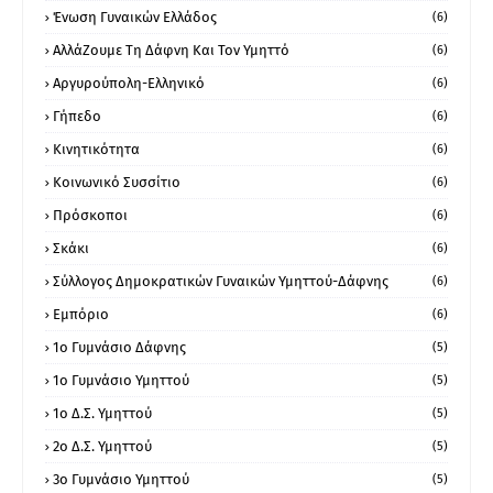
Ένωση Γυναικών Ελλάδος
(6)
ΑλλάΖουμε Τη Δάφνη Και Τον Υμηττό
(6)
Αργυρούπολη-Ελληνικό
(6)
Γήπεδο
(6)
Κινητικότητα
(6)
Κοινωνικό Συσσίτιο
(6)
Πρόσκοποι
(6)
Σκάκι
(6)
Σύλλογος Δημοκρατικών Γυναικών Υμηττού-Δάφνης
(6)
Εμπόριο
(6)
1ο Γυμνάσιο Δάφνης
(5)
1ο Γυμνάσιο Υμηττού
(5)
1ο Δ.Σ. Υμηττού
(5)
2ο Δ.Σ. Υμηττού
(5)
3ο Γυμνάσιο Υμηττού
(5)