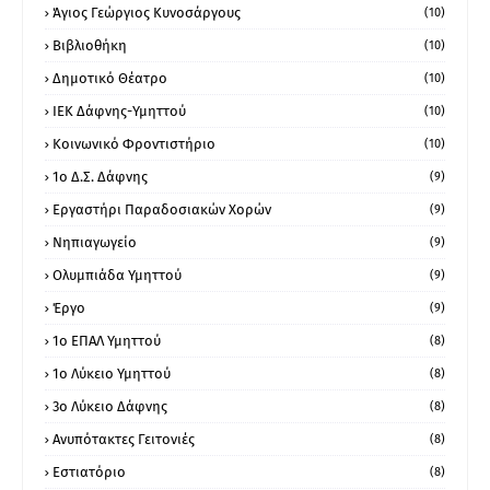
Άγιος Γεώργιος Κυνοσάργους
(10)
Βιβλιοθήκη
(10)
Δημοτικό Θέατρο
(10)
ΙΕΚ Δάφνης-Υμηττού
(10)
Κοινωνικό Φροντιστήριο
(10)
1ο Δ.Σ. Δάφνης
(9)
Εργαστήρι Παραδοσιακών Χορών
(9)
Νηπιαγωγείο
(9)
Ολυμπιάδα Υμηττού
(9)
Έργο
(9)
1o ΕΠΑΛ Υμηττού
(8)
1ο Λύκειο Υμηττού
(8)
3ο Λύκειο Δάφνης
(8)
Ανυπότακτες Γειτονιές
(8)
Εστιατόριο
(8)