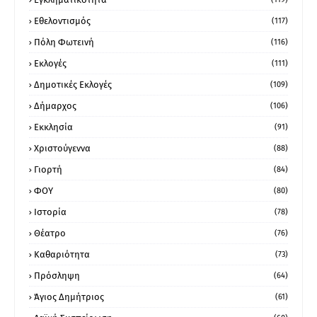
Εθελοντισμός
(117)
Πόλη Φωτεινή
(116)
Εκλογές
(111)
Δημοτικές Εκλογές
(109)
Δήμαρχος
(106)
Εκκλησία
(91)
Χριστούγεννα
(88)
Γιορτή
(84)
ΦΟΥ
(80)
Ιστορία
(78)
Θέατρο
(76)
Καθαριότητα
(73)
Πρόσληψη
(64)
Άγιος Δημήτριος
(61)