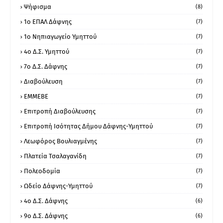
Ψήφισμα
(8)
1ο ΕΠΑΛ Δάφνης
(7)
1ο Νηπιαγωγείο Υμηττού
(7)
4ο Δ.Σ. Υμηττού
(7)
7ο Δ.Σ. Δάφνης
(7)
Διαβούλευση
(7)
ΕΜΜΕΒΕ
(7)
Επιτροπή Διαβούλευσης
(7)
Επιτροπή Ισότητας Δήμου Δάφνης-Υμηττού
(7)
Λεωφόρος Βουλιαγμένης
(7)
Πλατεία Τσαλαγανίδη
(7)
Πολεοδομία
(7)
Ωδείο Δάφνης-Υμηττού
(7)
4ο Δ.Σ. Δάφνης
(6)
9ο Δ.Σ. Δάφνης
(6)