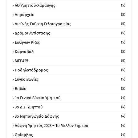
ΑΟ Υμηττού-Χαραυγής
(5)
Δημαρχείο
(5)
Διεθνής Έκθεση Γελοιογραφίας
(5)
Δρόμοι Αντίστασης
(5)
Ελλήνων Ρίζες
(5)
Καρναβάλι
(5)
ΜΕΡΑ25
(5)
Ποδηλατόδρομος
(5)
Συγκοινωνίες
(5)
Βιβλίο
(5)
1ο Γενικό Λύκειο Υμηττού
(4)
3ο Δ.Σ. Υμηττού
(4)
3ο Νηπιαγωγείο Δάφνης
(4)
Δάφνη Υμηττός 2023 – Το Μέλλον Σήμερα
(4)
Θρίαμβος
(4)