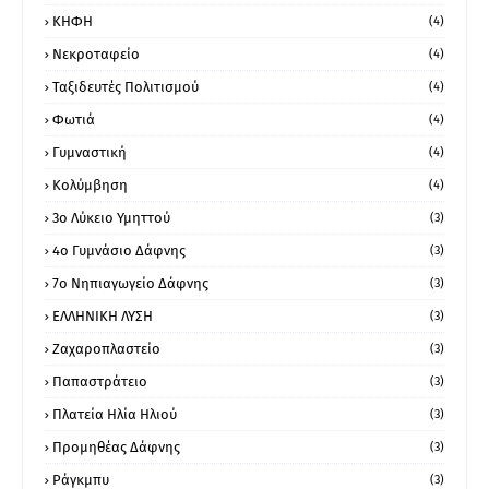
ΚΗΦΗ
(4)
Νεκροταφείο
(4)
Ταξιδευτές Πολιτισμού
(4)
Φωτιά
(4)
Γυμναστική
(4)
Κολύμβηση
(4)
3ο Λύκειο Υμηττού
(3)
4ο Γυμνάσιο Δάφνης
(3)
7ο Νηπιαγωγείο Δάφνης
(3)
ΕΛΛΗΝΙΚΗ ΛΥΣΗ
(3)
Ζαχαροπλαστείο
(3)
Παπαστράτειο
(3)
Πλατεία Ηλία Ηλιού
(3)
Προμηθέας Δάφνης
(3)
Ράγκμπυ
(3)