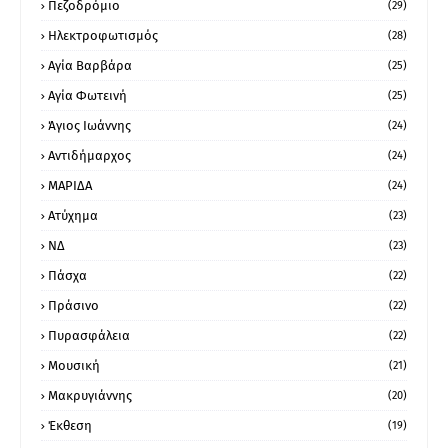
Πεζοδρόμιο
(29)
Ηλεκτροφωτισμός
(28)
Αγία Βαρβάρα
(25)
Αγία Φωτεινή
(25)
Άγιος Ιωάννης
(24)
Αντιδήμαρχος
(24)
ΜΑΡΙΔΑ
(24)
Ατύχημα
(23)
ΝΔ
(23)
Πάσχα
(22)
Πράσινο
(22)
Πυρασφάλεια
(22)
Μουσική
(21)
Μακρυγιάννης
(20)
Έκθεση
(19)