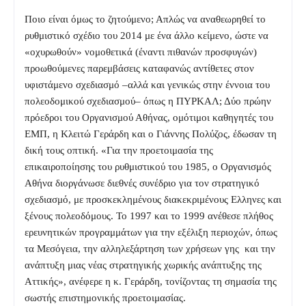
Ποιο είναι όμως το ζητούμενο; Απλώς να αναθεωρηθεί το
ρυθμιστικό σχέδιο του 2014 με ένα άλλο κείμενο, ώστε να
«οχυρωθούν» νομοθετικά (έναντι πιθανών προσφυγών)
προωθούμενες παρεμβάσεις καταφανώς αντίθετες στον
υφιστάμενο σχεδιασμό –αλλά και γενικώς στην έννοια του
πολεοδομικού σχεδιασμού– όπως η ΠΥΡΚΑΛ; Δύο πρώην
πρόεδροι του Οργανισμού Αθήνας, ομότιμοι καθηγητές του
ΕΜΠ, η Κλειτώ Γεράρδη και ο Γιάννης Πολύζος, έδωσαν τη
δική τους οπτική. «Για την προετοιμασία της
επικαιροποίησης του ρυθμιστικού του 1985, ο Οργανισμός
Αθήνα διοργάνωσε διεθνές συνέδριο για τον στρατηγικό
σχεδιασμό, με προσκεκλημένους διακεκριμένους Ελληνες και
ξένους πολεοδόμους. Το 1997 και το 1999 ανέθεσε πλήθος
ερευνητικών προγραμμάτων για την εξέλιξη περιοχών, όπως
τα Μεσόγεια, την αλληλεξάρτηση των χρήσεων γης και την
ανάπτυξη μιας νέας στρατηγικής χωρικής ανάπτυξης της
Αττικής», ανέφερε η κ. Γεράρδη, τονίζοντας τη σημασία της
σωστής επιστημονικής προετοιμασίας.