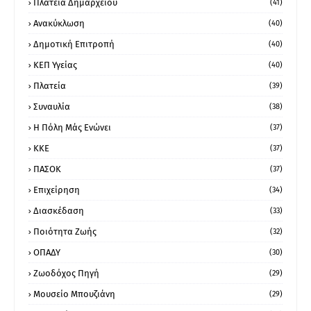
Πλατεία Δημαρχείου
(41)
Ανακύκλωση
(40)
Δημοτική Επιτροπή
(40)
ΚΕΠ Υγείας
(40)
Πλατεία
(39)
Συναυλία
(38)
Η Πόλη Μάς Ενώνει
(37)
ΚΚΕ
(37)
ΠΑΣΟΚ
(37)
Επιχείρηση
(34)
Διασκέδαση
(33)
Ποιότητα Ζωής
(32)
ΟΠΑΔΥ
(30)
Ζωοδόχος Πηγή
(29)
Μουσείο Μπουζιάνη
(29)