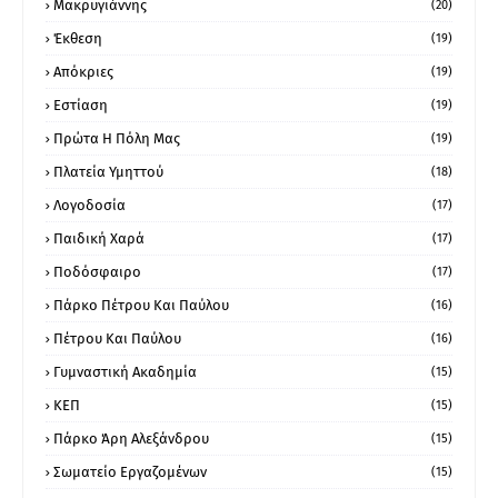
Μακρυγιάννης
(20)
Έκθεση
(19)
Απόκριες
(19)
Εστίαση
(19)
Πρώτα Η Πόλη Μας
(19)
Πλατεία Υμηττού
(18)
Λογοδοσία
(17)
Παιδική Χαρά
(17)
Ποδόσφαιρο
(17)
Πάρκο Πέτρου Και Παύλου
(16)
Πέτρου Και Παύλου
(16)
Γυμναστική Ακαδημία
(15)
ΚΕΠ
(15)
Πάρκο Άρη Αλεξάνδρου
(15)
Σωματείο Εργαζομένων
(15)