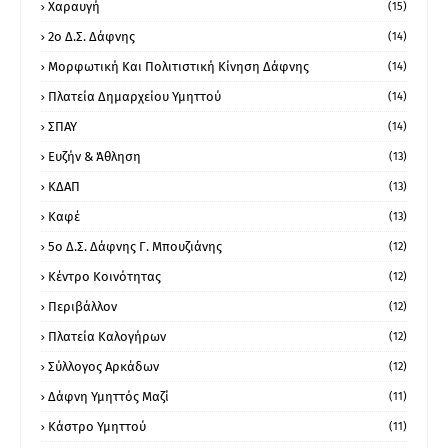
Χαραυγή
(15)
2ο Δ.Σ. Δάφνης
(14)
Μορφωτική Και Πολιτιστική Κίνηση Δάφνης
(14)
Πλατεία Δημαρχείου Υμηττού
(14)
ΣΠΑΥ
(14)
Ευζήν & Άθληση
(13)
ΚΔΑΠ
(13)
Καφέ
(13)
5ο Δ.Σ. Δάφνης Γ. Μπουζιάνης
(12)
Κέντρο Κοινότητας
(12)
Περιβάλλον
(12)
Πλατεία Καλογήρων
(12)
Σύλλογος Αρκάδων
(12)
Δάφνη Υμηττός Μαζί
(11)
Κάστρο Υμηττού
(11)