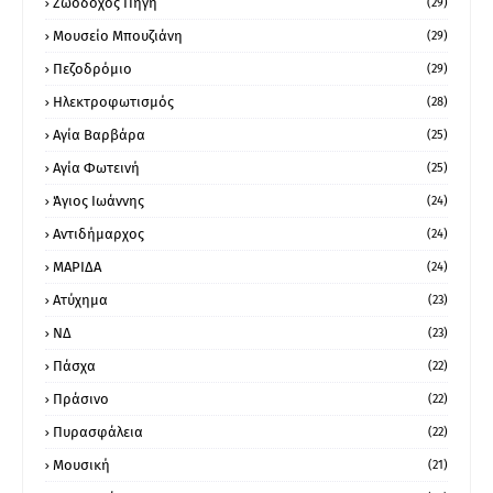
Ζωοδόχος Πηγή
(29)
Μουσείο Μπουζιάνη
(29)
Πεζοδρόμιο
(29)
Ηλεκτροφωτισμός
(28)
Αγία Βαρβάρα
(25)
Αγία Φωτεινή
(25)
Άγιος Ιωάννης
(24)
Αντιδήμαρχος
(24)
ΜΑΡΙΔΑ
(24)
Ατύχημα
(23)
ΝΔ
(23)
Πάσχα
(22)
Πράσινο
(22)
Πυρασφάλεια
(22)
Μουσική
(21)