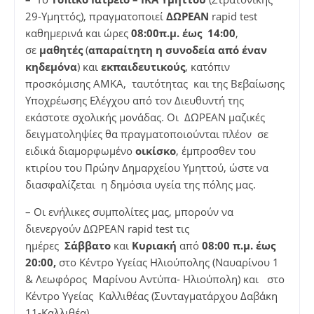
29-Υμηττός), πραγματοποιεί
ΔΩΡΕΑΝ
rapid test
καθημερινά και ώρες
08:00π.μ. έως 14:00
,
σε
μαθητές
(
απαραίτητη η συνοδεία από έναν
κηδεμόνα
) και
εκπαιδευτικούς
, κατόπιν
προσκόμισης ΑΜΚΑ, ταυτότητας και της Βεβαίωσης
Υποχρέωσης Ελέγχου από τον Διευθυντή της
εκάστοτε σχολικής μονάδας. Οι ΔΩΡΕΑΝ μαζικές
δειγματοληψίες θα πραγματοποιούνται πλέον σε
ειδικά διαμορφωμένο
οικίσκο
, έμπροσθεν του
κτιρίου του Πρώην Δημαρχείου Υμηττού, ώστε να
διασφαλίζεται η δημόσια υγεία της πόλης μας.
– Οι ενήλικες συμπολίτες μας, μπορούν να
διενεργούν ΔΩΡΕΑΝ rapid test τις
ημέρες
Σάββατο
και
Κυριακή
από
08:00 π.μ. έως
20:00,
στο Κέντρο Υγείας Ηλιούπολης (Ναυαρίνου 1
& Λεωφόρος Μαρίνου Αντύπα- Ηλιούπολη) και στο
Κέντρο Υγείας Καλλιθέας (Συνταγματάρχου Δαβάκη
11-Καλλιθέα).