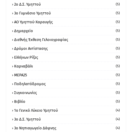
2ο Δ.Σ. Υμηττού
(5)
3ο Γυμνάσιο Υμηττού
(5)
ΑΟ Υμηττού-Χαραυγής
(5)
Δημαρχείο
(5)
Διεθνής Έκθεση Γελοιογραφίας
(5)
Δρόμοι Αντίστασης
(5)
Ελλήνων Ρίζες
(5)
Καρναβάλι
(5)
ΜΕΡΑ25
(5)
Ποδηλατόδρομος
(5)
Συγκοινωνίες
(5)
Βιβλίο
(5)
1ο Γενικό Λύκειο Υμηττού
(4)
3ο Δ.Σ. Υμηττού
(4)
3ο Νηπιαγωγείο Δάφνης
(4)