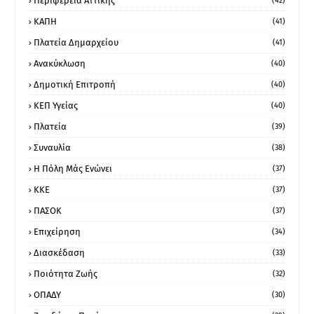
Περιφέρεια Αττικής
(42)
ΚΑΠΗ
(41)
Πλατεία Δημαρχείου
(41)
Ανακύκλωση
(40)
Δημοτική Επιτροπή
(40)
ΚΕΠ Υγείας
(40)
Πλατεία
(39)
Συναυλία
(38)
Η Πόλη Μάς Ενώνει
(37)
ΚΚΕ
(37)
ΠΑΣΟΚ
(37)
Επιχείρηση
(34)
Διασκέδαση
(33)
Ποιότητα Ζωής
(32)
ΟΠΑΔΥ
(30)