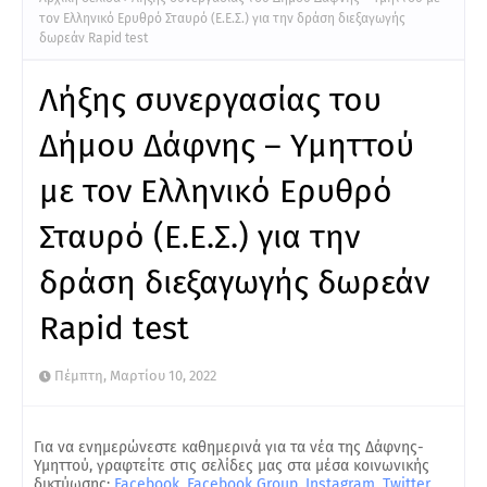
τον Ελληνικό Ερυθρό Σταυρό (Ε.Ε.Σ.) για την δράση διεξαγωγής
δωρεάν Rapid test
Λήξης συνεργασίας του
Δήμου Δάφνης – Υμηττού
με τον Ελληνικό Ερυθρό
Σταυρό (Ε.Ε.Σ.) για την
δράση διεξαγωγής δωρεάν
Rapid test
Πέμπτη, Μαρτίου 10, 2022
Για να ενημερώνεστε καθημερινά για τα νέα της Δάφνης-
Υμηττού, γραφτείτε στις σελίδες μας στα μέσα κοινωνικής
δικτύωσης:
Facebook
,
Facebook Group
,
Instagram
,
Twitter
.