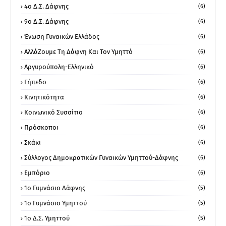
4ο Δ.Σ. Δάφνης
(6)
9ο Δ.Σ. Δάφνης
(6)
Ένωση Γυναικών Ελλάδος
(6)
ΑλλάΖουμε Τη Δάφνη Και Τον Υμηττό
(6)
Αργυρούπολη-Ελληνικό
(6)
Γήπεδο
(6)
Κινητικότητα
(6)
Κοινωνικό Συσσίτιο
(6)
Πρόσκοποι
(6)
Σκάκι
(6)
Σύλλογος Δημοκρατικών Γυναικών Υμηττού-Δάφνης
(6)
Εμπόριο
(6)
1ο Γυμνάσιο Δάφνης
(5)
1ο Γυμνάσιο Υμηττού
(5)
1ο Δ.Σ. Υμηττού
(5)