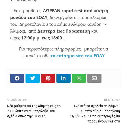
– Επιπρόσθετα
, ΔΩΡΕΑΝ
rapid
test
από κινητή
μονάδα του ΕΟΔΥ
, διενεργούνται παραπλεύρως
του Δημοτολογίου του Δήμου Αλίμου(Κανάρη 1-
Άλιμος), από
Δευτέρα έως Παρασκευή
και
ώρες
12:00μ.μ. έως 18:00 .
Για περισσότερες πληροφορίες, μπορείτε να
επισκέπτεσθε
το επίσημο
site
του ΕΟΔΥ
ΠΑΛΑΙΌΤΕΡΗ
ΝΕΌΤΕΡΗ
Νέο ρυθμιστικό της Αθήνας έως το
Ανοικτά τα σχολεία σε Δάφνη-
2030 ώστε να συμπεριλάβει και
Υμηττό αύριο Παρασκευή
σχέδια όπως την ΠΥΡΚΑΛ
11/3/2022 - Σε ποιες περιοχές θα
παραμείνουν κλειστά