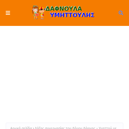
Αρχική σελίδα
Λήξης συνεργασίας του Δήμου Δάφνης – Υμηττού με