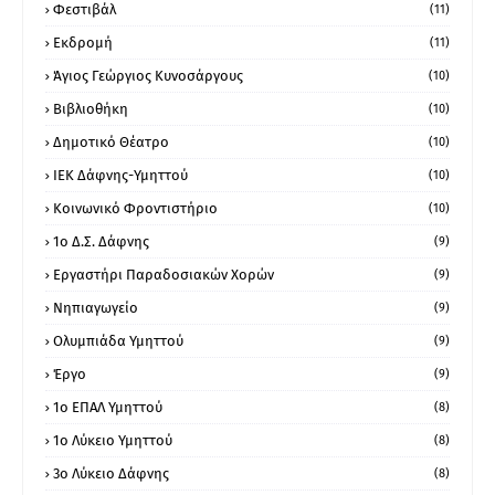
Φεστιβάλ
(11)
Εκδρομή
(11)
Άγιος Γεώργιος Κυνοσάργους
(10)
Βιβλιοθήκη
(10)
Δημοτικό Θέατρο
(10)
ΙΕΚ Δάφνης-Υμηττού
(10)
Κοινωνικό Φροντιστήριο
(10)
1ο Δ.Σ. Δάφνης
(9)
Εργαστήρι Παραδοσιακών Χορών
(9)
Νηπιαγωγείο
(9)
Ολυμπιάδα Υμηττού
(9)
Έργο
(9)
1o ΕΠΑΛ Υμηττού
(8)
1ο Λύκειο Υμηττού
(8)
3ο Λύκειο Δάφνης
(8)