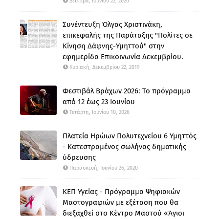
Δευτέρα, Ιουνίου 22, 2020
Συνέντευξη Όλγας Χριστινάκη,
επικεφαλής της Παράταξης "Πολίτες σε
Κίνηση Δάφνης-Υμηττού" στην
εφημερίδα Επικοινωνία Δεκεμβρίου.
Κυριακή, Δεκεμβρίου 22, 2019
Φεστιβάλ Βράχων 2026: Το πρόγραμμα
από 12 έως 23 Ιουνίου
Τετάρτη, Ιουνίου 10, 2026
Πλατεία Ηρώων Πολυτεχνείου 6 Υμηττός
- Κατεστραμένος σωλήνας δημοτικής
ύδρευσης
Παρασκευή, Ιουνίου 26, 2020
ΚΕΠ Υγείας - Πρόγραμμα Ψηφιακών
Μαστογραφιών με εξέταση που θα
διεξαχθεί στο Κέντρο Μαστού «Άγιοι