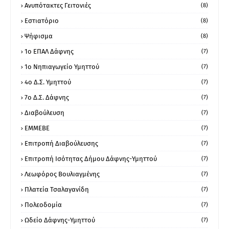
Ανυπότακτες Γειτονιές
(8)
Εστιατόριο
(8)
Ψήφισμα
(8)
1ο ΕΠΑΛ Δάφνης
(7)
1ο Νηπιαγωγείο Υμηττού
(7)
4ο Δ.Σ. Υμηττού
(7)
7ο Δ.Σ. Δάφνης
(7)
Διαβούλευση
(7)
ΕΜΜΕΒΕ
(7)
Επιτροπή Διαβούλευσης
(7)
Επιτροπή Ισότητας Δήμου Δάφνης-Υμηττού
(7)
Λεωφόρος Βουλιαγμένης
(7)
Πλατεία Τσαλαγανίδη
(7)
Πολεοδομία
(7)
Ωδείο Δάφνης-Υμηττού
(7)