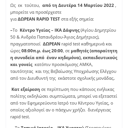
Ως εκ τούτου,
από τη Δευτέρα 14 Μαρτίου 2022
,
μπορείτε να προσέρχεστε
για
ΔΩΡΕΑΝ
RAPID
TEST
στα εξής σημεία:
–
Το
Κέντρο Υγείας – ΙΚΑ Δάφνης
(Αγίου Δημητρίου
50 & Ανδρέα Παπανδρέου-Άγιος Δημήτριος),
πραγματοποιεί
ΔΩΡΕΑΝ
rapid test καθημερινά και
ώρες
08:00π.μ. έως 20:00
, σε
μαθητές (απαραίτητη
η συνοδεία από έναν κηδεμόνα), εκπαιδευτικούς
και γονείς
κατόπιν προσκόμισης ΑΜΚΑ,
ταυτότητας και της Βεβαίωσης Υποχρέωσης Ελέγχου
από τον Διευθυντή της εκάστοτε σχολικής μονάδας
.
Κατ εξαίρεση
σε περίπτωση που κάποιος ενήλικας
πολίτης εκδηλώσει συμπτώματα, μπορεί να εξεταστεί
από τον Εφημερεύοντα Ιατρό του Κέντρου Υγείας, ο
οποίος αξιολογεί αν ο πάσχων χρήζει διενέργειας
rapid test.
–
Το
Τοπικό Ιατρείο – ΙΚΑ Υμηττού
(Στρατονίκης