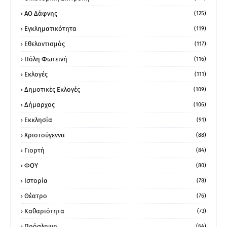
ΑΟ Δάφνης
(125)
Εγκληματικότητα
(119)
Εθελοντισμός
(117)
Πόλη Φωτεινή
(116)
Εκλογές
(111)
Δημοτικές Εκλογές
(109)
Δήμαρχος
(106)
Εκκλησία
(91)
Χριστούγεννα
(88)
Γιορτή
(84)
ΦΟΥ
(80)
Ιστορία
(78)
Θέατρο
(76)
Καθαριότητα
(73)
Πρόσληψη
(64)