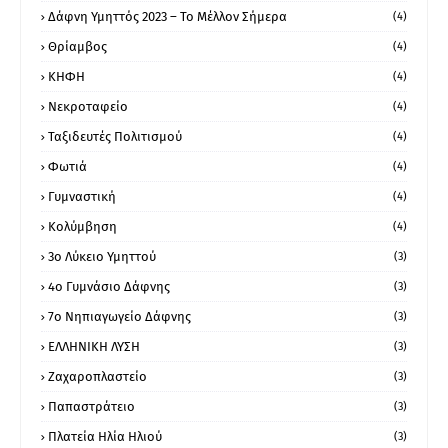
Δάφνη Υμηττός 2023 – Το Μέλλον Σήμερα
(4)
Θρίαμβος
(4)
ΚΗΦΗ
(4)
Νεκροταφείο
(4)
Ταξιδευτές Πολιτισμού
(4)
Φωτιά
(4)
Γυμναστική
(4)
Κολύμβηση
(4)
3ο Λύκειο Υμηττού
(3)
4ο Γυμνάσιο Δάφνης
(3)
7ο Νηπιαγωγείο Δάφνης
(3)
ΕΛΛΗΝΙΚΗ ΛΥΣΗ
(3)
Ζαχαροπλαστείο
(3)
Παπαστράτειο
(3)
Πλατεία Ηλία Ηλιού
(3)