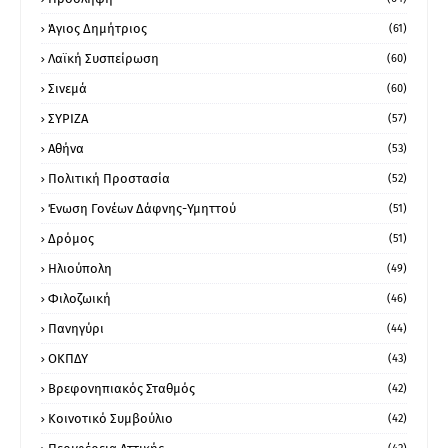
Άγιος Δημήτριος
(61)
Λαϊκή Συσπείρωση
(60)
Σινεμά
(60)
ΣΥΡΙΖΑ
(57)
Αθήνα
(53)
Πολιτική Προστασία
(52)
Ένωση Γονέων Δάφνης-Υμηττού
(51)
Δρόμος
(51)
Ηλιούπολη
(49)
Φιλοζωική
(46)
Πανηγύρι
(44)
ΟΚΠΔΥ
(43)
Βρεφονηπιακός Σταθμός
(42)
Κοινοτικό Συμβούλιο
(42)