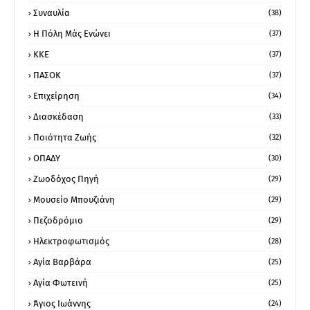
Συναυλία
(38)
Η Πόλη Μάς Ενώνει
(37)
ΚΚΕ
(37)
ΠΑΣΟΚ
(37)
Επιχείρηση
(34)
Διασκέδαση
(33)
Ποιότητα Ζωής
(32)
ΟΠΑΔΥ
(30)
Ζωοδόχος Πηγή
(29)
Μουσείο Μπουζιάνη
(29)
Πεζοδρόμιο
(29)
Ηλεκτροφωτισμός
(28)
Αγία Βαρβάρα
(25)
Αγία Φωτεινή
(25)
Άγιος Ιωάννης
(24)