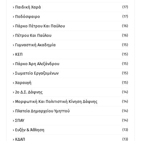
Παιδική Χαρά
(17)
Ποδόσφαιρο
(17)
Πάρκο Πέτρου Και Παύλου
(16)
Πέτρου Και Παύλου
(16)
Γυμναστική Ακαδημία
(15)
ΚΕΠ
(15)
Πάρκο Άρη Αλεξάνδρου
(15)
Σωματείο Εργαζομένων
(15)
Χαραυγή
(15)
2ο Δ.Σ. Δάφνης
(14)
Μορφωτική Και Πολιτιστική Κίνηση Δάφνης
(14)
Πλατεία Δημαρχείου Υμηττού
(14)
ΣΠΑΥ
(14)
Ευζήν & Άθληση
(13)
ΚΔΑΠ
(13)