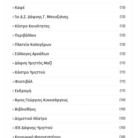
Καφέ
(13)
5ο Δ.Σ. Δάφνης Γ. Μπουζιάνης
(12)
Κέντρο Κοινότητας
(12)
Περιβάλλον
(12)
Πλατεία Καλογήρων
(12)
Σύλλογος Αρκάδων
(12)
Δάφνη Υμηττός Μαζί
(11)
Κάστρο Υμηττού
(11)
Φεστιβάλ
(11)
Εκδρομή
(11)
Άγιος Γεώργιος Κυνοσάργους
(10)
Βιβλιοθήκη
(10)
Δημοτικό Θέατρο
(10)
ΙΕΚ Δάφνης-Υμηττού
(10)
Κοινωνικό Φροντιστήριο
(10)