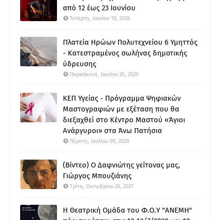
από 12 έως 23 Ιουνίου
Τετάρτη, Ιουνίου 10, 2026
Πλατεία Ηρώων Πολυτεχνείου 6 Υμηττός
- Κατεστραμένος σωλήνας δημοτικής
ύδρευσης
Παρασκευή, Ιουνίου 26, 2020
ΚΕΠ Υγείας - Πρόγραμμα Ψηφιακών
Μαστογραφιών με εξέταση που θα
διεξαχθεί στο Κέντρο Μαστού «Άγιοι
Ανάργυροι» στα Άνω Πατήσια
Πέμπτη, Ιουλίου 09, 2020
(Βίντεο) Ο Δαφνιώτης γείτονας μας,
Γιώργος Μπουζιάνης
Τρίτη, Οκτωβρίου 26, 2021
Η Θεατρική Ομάδα του Φ.Ο.Υ "ΑΝΕΜΗ"