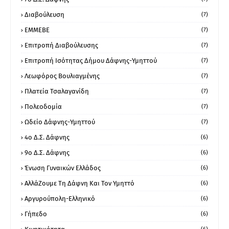
Διαβούλευση
(7)
ΕΜΜΕΒΕ
(7)
Επιτροπή Διαβούλευσης
(7)
Επιτροπή Ισότητας Δήμου Δάφνης-Υμηττού
(7)
Λεωφόρος Βουλιαγμένης
(7)
Πλατεία Τσαλαγανίδη
(7)
Πολεοδομία
(7)
Ωδείο Δάφνης-Υμηττού
(7)
4ο Δ.Σ. Δάφνης
(6)
9ο Δ.Σ. Δάφνης
(6)
Ένωση Γυναικών Ελλάδος
(6)
ΑλλάΖουμε Τη Δάφνη Και Τον Υμηττό
(6)
Αργυρούπολη-Ελληνικό
(6)
Γήπεδο
(6)