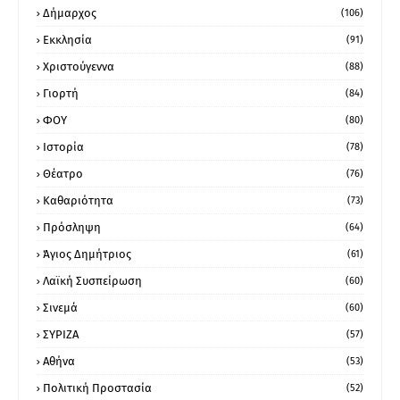
Δήμαρχος
(106)
Εκκλησία
(91)
Χριστούγεννα
(88)
Γιορτή
(84)
ΦΟΥ
(80)
Ιστορία
(78)
Θέατρο
(76)
Καθαριότητα
(73)
Πρόσληψη
(64)
Άγιος Δημήτριος
(61)
Λαϊκή Συσπείρωση
(60)
Σινεμά
(60)
ΣΥΡΙΖΑ
(57)
Αθήνα
(53)
Πολιτική Προστασία
(52)