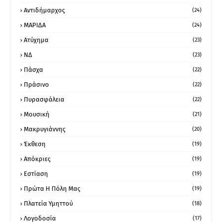
Αντιδήμαρχος
(24)
ΜΑΡΙΔΑ
(24)
Ατύχημα
(23)
ΝΔ
(23)
Πάσχα
(22)
Πράσινο
(22)
Πυρασφάλεια
(22)
Μουσική
(21)
Μακρυγιάννης
(20)
Έκθεση
(19)
Απόκριες
(19)
Εστίαση
(19)
Πρώτα Η Πόλη Μας
(19)
Πλατεία Υμηττού
(18)
Λογοδοσία
(17)