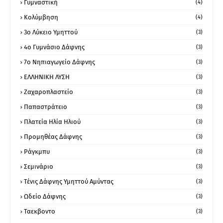
Γυμναστική
(4)
Κολύμβηση
(4)
3ο Λύκειο Υμηττού
(3)
4ο Γυμνάσιο Δάφνης
(3)
7ο Νηπιαγωγείο Δάφνης
(3)
ΕΛΛΗΝΙΚΗ ΛΥΣΗ
(3)
Ζαχαροπλαστείο
(3)
Παπαστράτειο
(3)
Πλατεία Ηλία Ηλιού
(3)
Προμηθέας Δάφνης
(3)
Ράγκμπυ
(3)
Σεμινάριο
(3)
Τένις Δάφνης Υμηττού Αμύντας
(3)
Ωδείο Δάφνης
(3)
Ταεκβοντο
(3)