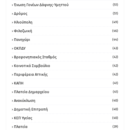
Ένωση Γονέων Δάφνης-Υμηττού
(51)
Δρόμος
(51)
Ηλιούπολη
(49)
Φιλοζωική
(46)
Πανηγύρι
(44)
ΟΚΠΔΥ
(43)
Βρεφονηπιακός Σταθμός
(42)
Κοινοτικό Συμβούλιο
(42)
Περιφέρεια Αττικής
(42)
ΚΑΠΗ
(41)
Πλατεία Δημαρχείου
(41)
Ανακύκλωση
(40)
Δημοτική Επιτροπή
(40)
ΚΕΠ Υγείας
(40)
Πλατεία
(39)