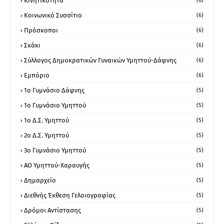
Κινητικότητα
(6)
Κοινωνικό Συσσίτιο
(6)
Πρόσκοποι
(6)
Σκάκι
(6)
Σύλλογος Δημοκρατικών Γυναικών Υμηττού-Δάφνης
(6)
Εμπόριο
(6)
1ο Γυμνάσιο Δάφνης
(5)
1ο Γυμνάσιο Υμηττού
(5)
1ο Δ.Σ. Υμηττού
(5)
2ο Δ.Σ. Υμηττού
(5)
3ο Γυμνάσιο Υμηττού
(5)
ΑΟ Υμηττού-Χαραυγής
(5)
Δημαρχείο
(5)
Διεθνής Έκθεση Γελοιογραφίας
(5)
Δρόμοι Αντίστασης
(5)