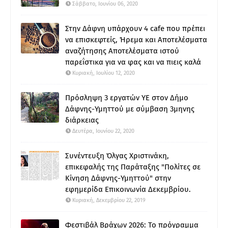
Σάββατο, Ιουνίου 06, 2020
Στην Δάφνη υπάρχουν 4 cafe που πρέπει
να επισκεφτείς, Ήρεμα και Αποτελέσματα
αναζήτησης Αποτελέσματα ιστού
παρεΐστικα για να φας και να πιεις καλά
Κυριακή, Ιουλίου 12, 2020
Πρόσληψη 3 εργατών ΥΕ στον Δήμο
Δάφνης-Υμηττού με σύμβαση 3μηνης
διάρκειας
Δευτέρα, Ιουνίου 22, 2020
Συνέντευξη Όλγας Χριστινάκη,
επικεφαλής της Παράταξης "Πολίτες σε
Κίνηση Δάφνης-Υμηττού" στην
εφημερίδα Επικοινωνία Δεκεμβρίου.
Κυριακή, Δεκεμβρίου 22, 2019
Φεστιβάλ Βράχων 2026: Το πρόγραμμα