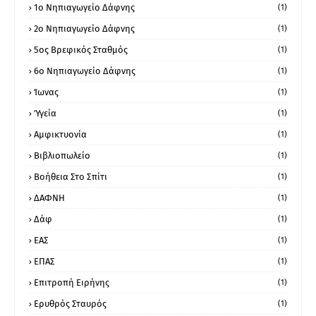
1ο Νηπιαγωγείο Δάφνης
(1)
2ο Νηπιαγωγείο Δάφνης
(1)
5ος Βρεφικός Σταθμός
(1)
6ο Νηπιαγωγείο Δάφνης
(1)
Ίωνας
(1)
Ύγεία
(1)
Αμφικτυονία
(1)
Βιβλιοπωλείο
(1)
Βοήθεια Στο Σπίτι
(1)
ΔΑΦΝΗ
(1)
Δάφ
(1)
ΕΑΣ
(1)
ΕΠΑΣ
(1)
Επιτροπή Ειρήνης
(1)
Ερυθρός Σταυρός
(1)