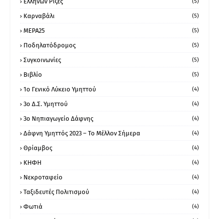
Ελλήνων Ρίζες
(5)
Καρναβάλι
(5)
ΜΕΡΑ25
(5)
Ποδηλατόδρομος
(5)
Συγκοινωνίες
(5)
Βιβλίο
(5)
1ο Γενικό Λύκειο Υμηττού
(4)
3ο Δ.Σ. Υμηττού
(4)
3ο Νηπιαγωγείο Δάφνης
(4)
Δάφνη Υμηττός 2023 – Το Μέλλον Σήμερα
(4)
Θρίαμβος
(4)
ΚΗΦΗ
(4)
Νεκροταφείο
(4)
Ταξιδευτές Πολιτισμού
(4)
Φωτιά
(4)