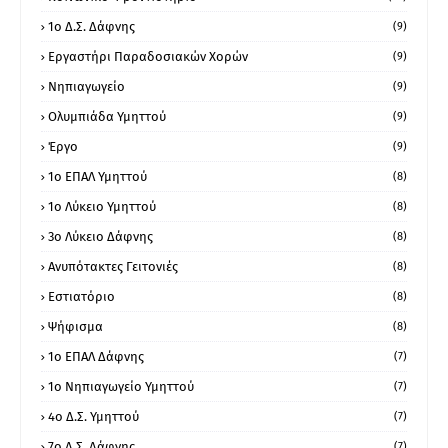
1ο Δ.Σ. Δάφνης
(9)
Εργαστήρι Παραδοσιακών Χορών
(9)
Νηπιαγωγείο
(9)
Ολυμπιάδα Υμηττού
(9)
Έργο
(9)
1o ΕΠΑΛ Υμηττού
(8)
1ο Λύκειο Υμηττού
(8)
3ο Λύκειο Δάφνης
(8)
Ανυπότακτες Γειτονιές
(8)
Εστιατόριο
(8)
Ψήφισμα
(8)
1ο ΕΠΑΛ Δάφνης
(7)
1ο Νηπιαγωγείο Υμηττού
(7)
4ο Δ.Σ. Υμηττού
(7)
7ο Δ.Σ. Δάφνης
(7)