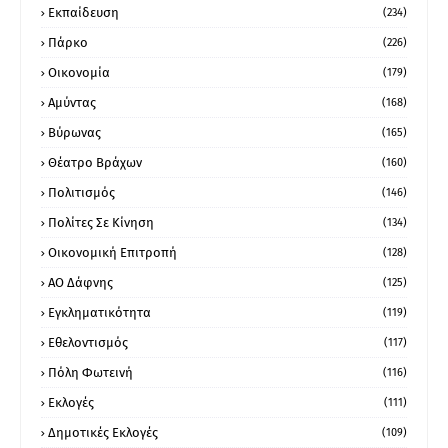
Εκπαίδευση
(234)
Πάρκο
(226)
Οικονομία
(179)
Αμύντας
(168)
Βύρωνας
(165)
Θέατρο Βράχων
(160)
Πολιτισμός
(146)
Πολίτες Σε Κίνηση
(134)
Οικονομική Επιτροπή
(128)
ΑΟ Δάφνης
(125)
Εγκληματικότητα
(119)
Εθελοντισμός
(117)
Πόλη Φωτεινή
(116)
Εκλογές
(111)
Δημοτικές Εκλογές
(109)