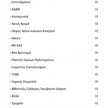
Εντεταλμένος
(2)
ΚΔΒΜ
(2)
Καισαριανή
(2)
Λαϊκή Αγορά
(2)
Λόφος Αγίου Ιωάννου Κυνηγού
(2)
Λύκου
(2)
ΜΛ-ΚΚΕ
(2)
Νέα Αριστερά
(2)
Πλατεία Ηρώων Πολυτεχνείου
(2)
Σωματείο Συνταξιούχων
(2)
ΤΕΒΑ
(2)
Τεχνική Υπηρεσία
(2)
Αθλητικός Σύλλογος Ταεκβοντο Δάφνη
(2)
Βόλεϊ
(2)
Τροχαίο
(2)