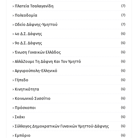
Πλατεία Τσαλαγανίδη
(7)
Πολεοδομία
(7)
Ωδείο Δάφνης-Υμηττού
(7)
4ο Δ.Σ. Δάφνης
(6)
9ο Δ.Σ. Δάφνης
(6)
Ένωση Γυναικών Ελλάδος
(6)
ΑλλάΖουμε Τη Δάφνη Και Τον Υμηττό
(6)
Αργυρούπολη-Ελληνικό
(6)
Γήπεδο
(6)
Κινητικότητα
(6)
Κοινωνικό Συσσίτιο
(6)
Πρόσκοποι
(6)
Σκάκι
(6)
Σύλλογος Δημοκρατικών Γυναικών Υμηττού-Δάφνης
(6)
Εμπόριο
(6)