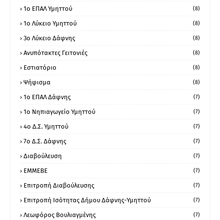
1o ΕΠΑΛ Υμηττού
(8)
1ο Λύκειο Υμηττού
(8)
3ο Λύκειο Δάφνης
(8)
Ανυπότακτες Γειτονιές
(8)
Εστιατόριο
(8)
Ψήφισμα
(8)
1ο ΕΠΑΛ Δάφνης
(7)
1ο Νηπιαγωγείο Υμηττού
(7)
4ο Δ.Σ. Υμηττού
(7)
7ο Δ.Σ. Δάφνης
(7)
Διαβούλευση
(7)
ΕΜΜΕΒΕ
(7)
Επιτροπή Διαβούλευσης
(7)
Επιτροπή Ισότητας Δήμου Δάφνης-Υμηττού
(7)
Λεωφόρος Βουλιαγμένης
(7)