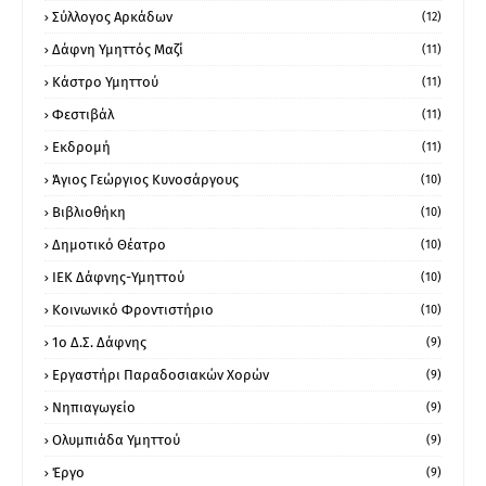
Σύλλογος Αρκάδων
(12)
Δάφνη Υμηττός Μαζί
(11)
Κάστρο Υμηττού
(11)
Φεστιβάλ
(11)
Εκδρομή
(11)
Άγιος Γεώργιος Κυνοσάργους
(10)
Βιβλιοθήκη
(10)
Δημοτικό Θέατρο
(10)
ΙΕΚ Δάφνης-Υμηττού
(10)
Κοινωνικό Φροντιστήριο
(10)
1ο Δ.Σ. Δάφνης
(9)
Εργαστήρι Παραδοσιακών Χορών
(9)
Νηπιαγωγείο
(9)
Ολυμπιάδα Υμηττού
(9)
Έργο
(9)