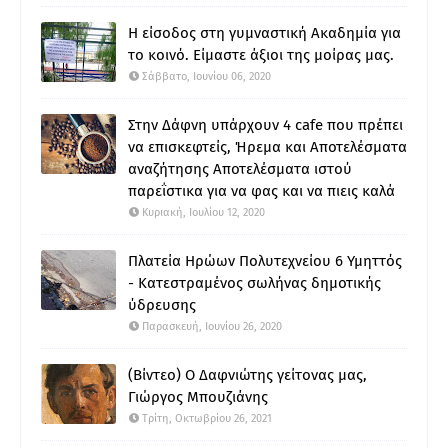
Η είσοδος στη γυμναστική Ακαδημία για
το κοινό. Είμαστε άξιοι της μοίρας μας.
Σάββατο, Ιουνίου 06, 2020
Στην Δάφνη υπάρχουν 4 cafe που πρέπει
να επισκεφτείς, Ήρεμα και Αποτελέσματα
αναζήτησης Αποτελέσματα ιστού
παρεΐστικα για να φας και να πιεις καλά
Κυριακή, Ιουλίου 12, 2020
Πλατεία Ηρώων Πολυτεχνείου 6 Υμηττός
- Κατεστραμένος σωλήνας δημοτικής
ύδρευσης
Παρασκευή, Ιουνίου 26, 2020
(Βίντεο) Ο Δαφνιώτης γείτονας μας,
Γιώργος Μπουζιάνης
Τρίτη, Οκτωβρίου 26, 2021