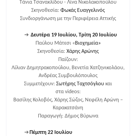
Τάνια Τσανακλίδου - Λίνα Νικολακοπούλου
Σκηνοθεσία:
Φωκάς Ευαγγελινός
Συνδιοργάνωση με την Περιφέρεια Αττικής
➔
Δ
ευτέρα 19 Ιουλίου, Τρίτη 20 Ιουλίου
Παύλου Μάτεσι «
Βιοχημεία»
Σκηνοθεσία:
Χάρης Αρώνης
Παίζουν:
Λίλιαν Δημητρακοπούλου, Βενετία Χατζηνικολάου,
Ανδρέας Συμβουλόπουλος
Συμμετέχουν:
Σωτήρης Ταχτσόγλου
και
στα
videos
:
Βασίλης Κολοβός, Χάρης Σώζος, Νεφέλη Αρώνη –
Καρακατσάνη
Παραγωγή:
Δήμος Βύρωνα
➔
Πέμπτη 22 Ιουλίου