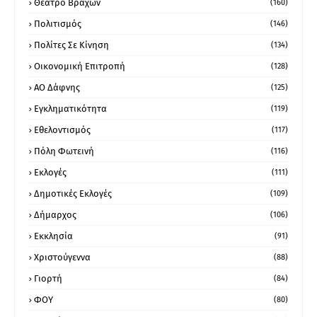
Θέατρο Βράχων
(160)
Πολιτισμός
(146)
Πολίτες Σε Κίνηση
(134)
Οικονομική Επιτροπή
(128)
ΑΟ Δάφνης
(125)
Εγκληματικότητα
(119)
Εθελοντισμός
(117)
Πόλη Φωτεινή
(116)
Εκλογές
(111)
Δημοτικές Εκλογές
(109)
Δήμαρχος
(106)
Εκκλησία
(91)
Χριστούγεννα
(88)
Γιορτή
(84)
ΦΟΥ
(80)