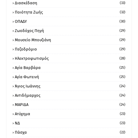
Διασκέδαση
(33)
Ποιότητα Ζωής
(32)
ΟΠΑΔΥ
(30)
Ζωοδόχος Πηγή
(29)
Μουσείο Μπουζιάνη
(29)
Πεζοδρόμιο
(29)
Ηλεκτροφωτισμός
(28)
Αγία Βαρβάρα
(25)
Αγία Φωτεινή
(25)
Άγιος Ιωάννης
(24)
Αντιδήμαρχος
(24)
ΜΑΡΙΔΑ
(24)
Ατύχημα
(23)
ΝΔ
(23)
Πάσχα
(22)