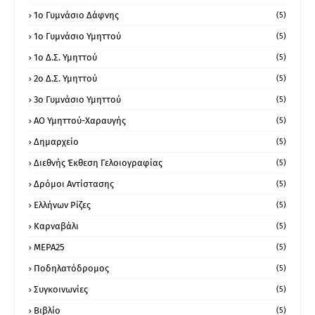
1ο Γυμνάσιο Δάφνης
(5)
1ο Γυμνάσιο Υμηττού
(5)
1ο Δ.Σ. Υμηττού
(5)
2ο Δ.Σ. Υμηττού
(5)
3ο Γυμνάσιο Υμηττού
(5)
ΑΟ Υμηττού-Χαραυγής
(5)
Δημαρχείο
(5)
Διεθνής Έκθεση Γελοιογραφίας
(5)
Δρόμοι Αντίστασης
(5)
Ελλήνων Ρίζες
(5)
Καρναβάλι
(5)
ΜΕΡΑ25
(5)
Ποδηλατόδρομος
(5)
Συγκοινωνίες
(5)
Βιβλίο
(5)