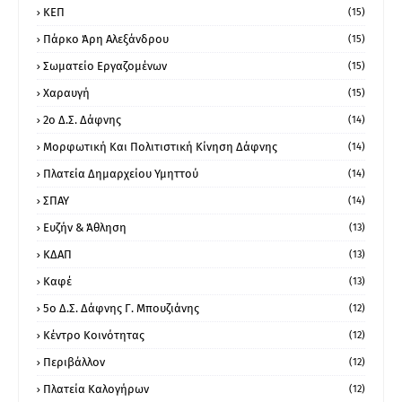
ΚΕΠ
(15)
Πάρκο Άρη Αλεξάνδρου
(15)
Σωματείο Εργαζομένων
(15)
Χαραυγή
(15)
2ο Δ.Σ. Δάφνης
(14)
Μορφωτική Και Πολιτιστική Κίνηση Δάφνης
(14)
Πλατεία Δημαρχείου Υμηττού
(14)
ΣΠΑΥ
(14)
Ευζήν & Άθληση
(13)
ΚΔΑΠ
(13)
Καφέ
(13)
5ο Δ.Σ. Δάφνης Γ. Μπουζιάνης
(12)
Κέντρο Κοινότητας
(12)
Περιβάλλον
(12)
Πλατεία Καλογήρων
(12)