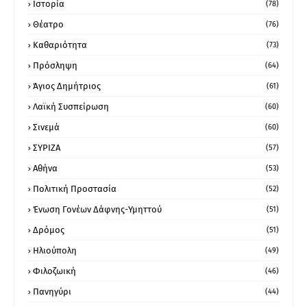
Ιστορία
(78)
Θέατρο
(76)
Καθαριότητα
(73)
Πρόσληψη
(64)
Άγιος Δημήτριος
(61)
Λαϊκή Συσπείρωση
(60)
Σινεμά
(60)
ΣΥΡΙΖΑ
(57)
Αθήνα
(53)
Πολιτική Προστασία
(52)
Ένωση Γονέων Δάφνης-Υμηττού
(51)
Δρόμος
(51)
Ηλιούπολη
(49)
Φιλοζωική
(46)
Πανηγύρι
(44)