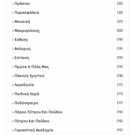
Πράσινο
(22)
Πυρασφάλεια
(22)
Μουσική
(21)
Μακρυγιάννης
(20)
Έκθεση
(19)
Απόκριες
(19)
Εστίαση
(19)
Πρώτα Η Πόλη Μας
(19)
Πλατεία Υμηττού
(18)
Λογοδοσία
(17)
Παιδική Χαρά
(17)
Ποδόσφαιρο
(17)
Πάρκο Πέτρου Και Παύλου
(16)
Πέτρου Και Παύλου
(16)
Γυμναστική Ακαδημία
(15)