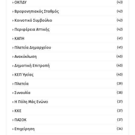
ΟΚΠΔΥ
(43)
Βρεφονηπιακός Σταθμός
(42)
Κοινοτικό Συμβούλιο
(42)
Περιφέρεια Αττικής
(42)
ΚΑΠΗ
(41)
Πλατεία Δημαρχείου
(41)
Ανακύκλωση
(40)
Δημοτική Επιτροπή
(40)
ΚΕΠ Υγείας
(40)
Πλατεία
(39)
Συναυλία
(38)
Η Πόλη Μάς Ενώνει
(37)
ΚΚΕ
(37)
ΠΑΣΟΚ
(37)
Επιχείρηση
(34)