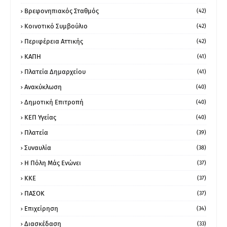
Βρεφονηπιακός Σταθμός
(42)
Κοινοτικό Συμβούλιο
(42)
Περιφέρεια Αττικής
(42)
ΚΑΠΗ
(41)
Πλατεία Δημαρχείου
(41)
Ανακύκλωση
(40)
Δημοτική Επιτροπή
(40)
ΚΕΠ Υγείας
(40)
Πλατεία
(39)
Συναυλία
(38)
Η Πόλη Μάς Ενώνει
(37)
ΚΚΕ
(37)
ΠΑΣΟΚ
(37)
Επιχείρηση
(34)
Διασκέδαση
(33)