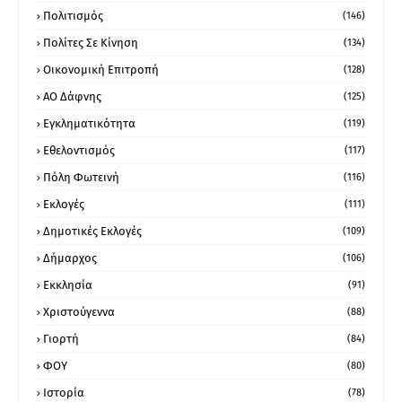
Πολιτισμός
(146)
Πολίτες Σε Κίνηση
(134)
Οικονομική Επιτροπή
(128)
ΑΟ Δάφνης
(125)
Εγκληματικότητα
(119)
Εθελοντισμός
(117)
Πόλη Φωτεινή
(116)
Εκλογές
(111)
Δημοτικές Εκλογές
(109)
Δήμαρχος
(106)
Εκκλησία
(91)
Χριστούγεννα
(88)
Γιορτή
(84)
ΦΟΥ
(80)
Ιστορία
(78)