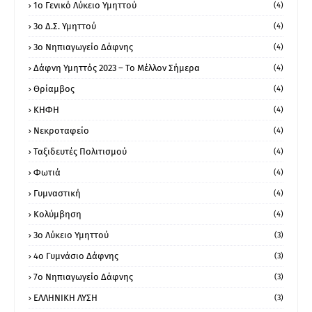
1ο Γενικό Λύκειο Υμηττού
(4)
3ο Δ.Σ. Υμηττού
(4)
3ο Νηπιαγωγείο Δάφνης
(4)
Δάφνη Υμηττός 2023 – Το Μέλλον Σήμερα
(4)
Θρίαμβος
(4)
ΚΗΦΗ
(4)
Νεκροταφείο
(4)
Ταξιδευτές Πολιτισμού
(4)
Φωτιά
(4)
Γυμναστική
(4)
Κολύμβηση
(4)
3ο Λύκειο Υμηττού
(3)
4ο Γυμνάσιο Δάφνης
(3)
7ο Νηπιαγωγείο Δάφνης
(3)
ΕΛΛΗΝΙΚΗ ΛΥΣΗ
(3)