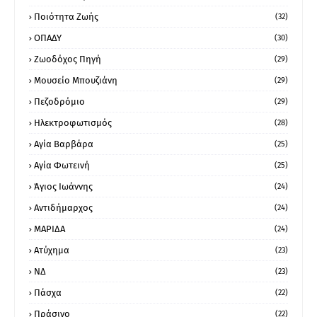
Ποιότητα Ζωής
(32)
ΟΠΑΔΥ
(30)
Ζωοδόχος Πηγή
(29)
Μουσείο Μπουζιάνη
(29)
Πεζοδρόμιο
(29)
Ηλεκτροφωτισμός
(28)
Αγία Βαρβάρα
(25)
Αγία Φωτεινή
(25)
Άγιος Ιωάννης
(24)
Αντιδήμαρχος
(24)
ΜΑΡΙΔΑ
(24)
Ατύχημα
(23)
ΝΔ
(23)
Πάσχα
(22)
Πράσινο
(22)