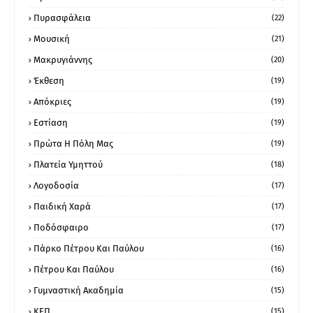
Πυρασφάλεια
(22)
Μουσική
(21)
Μακρυγιάννης
(20)
Έκθεση
(19)
Απόκριες
(19)
Εστίαση
(19)
Πρώτα Η Πόλη Μας
(19)
Πλατεία Υμηττού
(18)
Λογοδοσία
(17)
Παιδική Χαρά
(17)
Ποδόσφαιρο
(17)
Πάρκο Πέτρου Και Παύλου
(16)
Πέτρου Και Παύλου
(16)
Γυμναστική Ακαδημία
(15)
ΚΕΠ
(15)