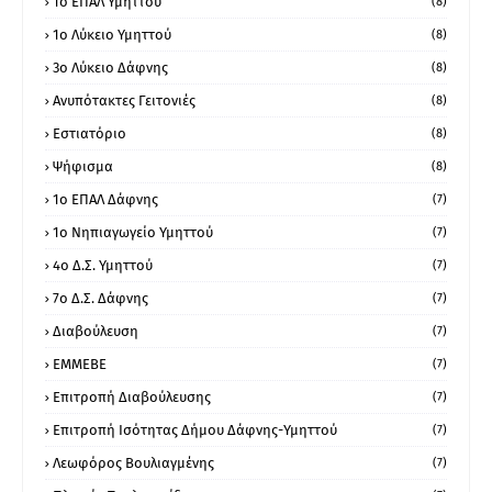
1o ΕΠΑΛ Υμηττού
(8)
1ο Λύκειο Υμηττού
(8)
3ο Λύκειο Δάφνης
(8)
Ανυπότακτες Γειτονιές
(8)
Εστιατόριο
(8)
Ψήφισμα
(8)
1ο ΕΠΑΛ Δάφνης
(7)
1ο Νηπιαγωγείο Υμηττού
(7)
4ο Δ.Σ. Υμηττού
(7)
7ο Δ.Σ. Δάφνης
(7)
Διαβούλευση
(7)
ΕΜΜΕΒΕ
(7)
Επιτροπή Διαβούλευσης
(7)
Επιτροπή Ισότητας Δήμου Δάφνης-Υμηττού
(7)
Λεωφόρος Βουλιαγμένης
(7)