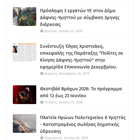
Πρόσληψη 3 εργατών ΥΕ στον Δήμο
Δάφνης-Υμηττού με σύμβαση 3μηνης
διάρκειας
Δευτέρα, Ιουνίου 22, 2020
Συνέντευξη Όλγας Χριστινάκη,
επικεφαλής της Παράταξης "Πολίτες σε
Κίνηση Δάφνης-Υμηττού" στην
εφημερίδα Επικοινωνία Δεκεμβρίου.
Κυριακή, Δεκεμβρίου 22, 2019
Φεστιβάλ Βράχων 2026: Το πρόγραμμα
από 12 έως 23 Ιουνίου
Τετάρτη, Ιουνίου 10, 2026
Πλατεία Ηρώων Πολυτεχνείου 6 Υμηττός
- Κατεστραμένος σωλήνας δημοτικής
ύδρευσης
Παρασκευή, Ιουνίου 26, 2020