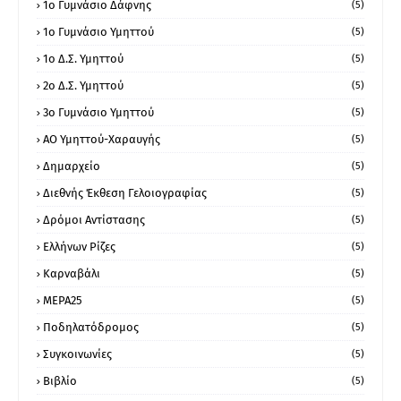
1ο Γυμνάσιο Δάφνης
(5)
1ο Γυμνάσιο Υμηττού
(5)
1ο Δ.Σ. Υμηττού
(5)
2ο Δ.Σ. Υμηττού
(5)
3ο Γυμνάσιο Υμηττού
(5)
ΑΟ Υμηττού-Χαραυγής
(5)
Δημαρχείο
(5)
Διεθνής Έκθεση Γελοιογραφίας
(5)
Δρόμοι Αντίστασης
(5)
Ελλήνων Ρίζες
(5)
Καρναβάλι
(5)
ΜΕΡΑ25
(5)
Ποδηλατόδρομος
(5)
Συγκοινωνίες
(5)
Βιβλίο
(5)