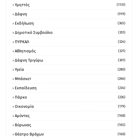
Υμηττός
(1131)
Δάφνη
(919)
Εκδήλωση
(365)
Δημοτικό Συμβούλιο
(351)
ΠΥΡΚΑΛ
(324)
Αθλητισμός
(321)
Δάφνη Τριγύρω
(301)
Υγεία
(280)
Μπάσκετ
(266)
Εκπαίδευση
(234)
Πάρκο
(226)
Οικονομία
(179)
Αμύντας
(168)
Βύρωνας
(165)
Θέατρο Βράχων
(160)