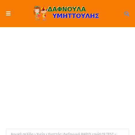
Αρχική σελίδα
Υγεία
Υμηττός: Διεξαγωγή RAPID covid-19 TEST –