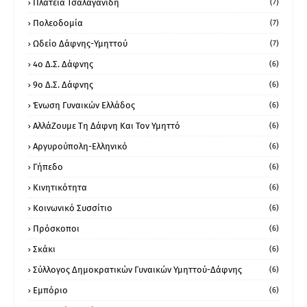
Πλατεία Τσαλαγανίδη
(7)
Πολεοδομία
(7)
Ωδείο Δάφνης-Υμηττού
(7)
4ο Δ.Σ. Δάφνης
(6)
9ο Δ.Σ. Δάφνης
(6)
Ένωση Γυναικών Ελλάδος
(6)
ΑλλάΖουμε Τη Δάφνη Και Τον Υμηττό
(6)
Αργυρούπολη-Ελληνικό
(6)
Γήπεδο
(6)
Κινητικότητα
(6)
Κοινωνικό Συσσίτιο
(6)
Πρόσκοποι
(6)
Σκάκι
(6)
Σύλλογος Δημοκρατικών Γυναικών Υμηττού-Δάφνης
(6)
Εμπόριο
(6)