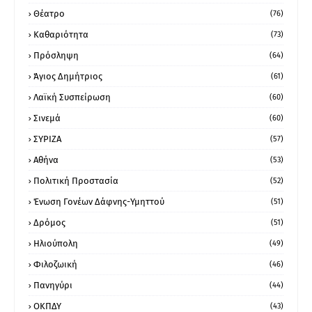
Θέατρο
(76)
Καθαριότητα
(73)
Πρόσληψη
(64)
Άγιος Δημήτριος
(61)
Λαϊκή Συσπείρωση
(60)
Σινεμά
(60)
ΣΥΡΙΖΑ
(57)
Αθήνα
(53)
Πολιτική Προστασία
(52)
Ένωση Γονέων Δάφνης-Υμηττού
(51)
Δρόμος
(51)
Ηλιούπολη
(49)
Φιλοζωική
(46)
Πανηγύρι
(44)
ΟΚΠΔΥ
(43)