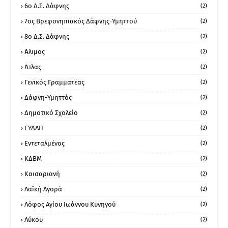
6ο Δ.Σ. Δάφνης
(2)
7ος Βρεφονηπιακός Δάφνης-Υμηττού
(2)
8ο Δ.Σ. Δάφνης
(2)
Άλιμος
(2)
Άτλας
(2)
Γενικός Γραμματέας
(2)
Δάφνη-Υμηττός
(2)
Δημοτικό Σχολείο
(2)
ΕΥΔΑΠ
(2)
Εντεταλμένος
(2)
ΚΔΒΜ
(2)
Καισαριανή
(2)
Λαϊκή Αγορά
(2)
Λόφος Αγίου Ιωάννου Κυνηγού
(2)
Λύκου
(2)