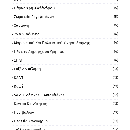
Πάρκο Άρη Αλεξάνδρου
(15)
Σωματείο Εργαζομένων
(15)
Χαραυγή
(15)
2ο Δ.Σ. Δάφνης
(14)
Μορφωτική Και Πολιτιστική Κίνηση Δάφνης
(14)
Πλατεία Δημαρχείου Υμηττού
(14)
ΣΠΑΥ
(14)
Ευζήν & Άθληση
(13)
ΚΔΑΠ
(13)
Καφέ
(13)
5ο Δ.Σ. Δάφνης Γ. Μπουζιάνης
(12)
Κέντρο Κοινότητας
(12)
Περιβάλλον
(12)
Πλατεία Καλογήρων
(12)
Σύλλογος Αρκάδων
(12)