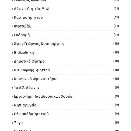
Δάφνη Υμηττός Μαζί
(11)
Κάστρο Υμηττού
(11)
Φεστιβάλ
(11)
Εκδρομή
(11)
Άγιος Γεώργιος Κυνοσάργους
(10)
Βιβλιοθήκη
(10)
Δημοτικό Θέατρο
(10)
ΙΕΚ Δάφνης-Υμηττού
(10)
Κοινωνικό Φροντιστήριο
(10)
1ο Δ.Σ. Δάφνης
(9)
Εργαστήρι Παραδοσιακών Χορών
(9)
Νηπιαγωγείο
(9)
Ολυμπιάδα Υμηττού
(9)
Έργο
(9)