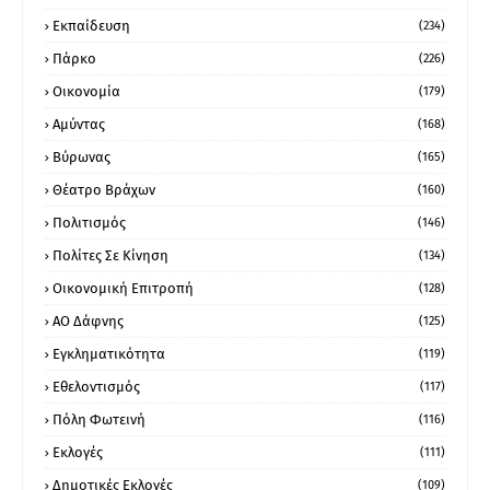
Εκπαίδευση
(234)
Πάρκο
(226)
Οικονομία
(179)
Αμύντας
(168)
Βύρωνας
(165)
Θέατρο Βράχων
(160)
Πολιτισμός
(146)
Πολίτες Σε Κίνηση
(134)
Οικονομική Επιτροπή
(128)
ΑΟ Δάφνης
(125)
Εγκληματικότητα
(119)
Εθελοντισμός
(117)
Πόλη Φωτεινή
(116)
Εκλογές
(111)
Δημοτικές Εκλογές
(109)