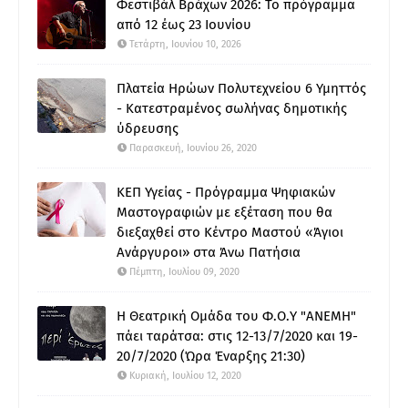
Φεστιβάλ Βράχων 2026: Το πρόγραμμα
από 12 έως 23 Ιουνίου
Τετάρτη, Ιουνίου 10, 2026
Πλατεία Ηρώων Πολυτεχνείου 6 Υμηττός
- Κατεστραμένος σωλήνας δημοτικής
ύδρευσης
Παρασκευή, Ιουνίου 26, 2020
ΚΕΠ Υγείας - Πρόγραμμα Ψηφιακών
Μαστογραφιών με εξέταση που θα
διεξαχθεί στο Κέντρο Μαστού «Άγιοι
Ανάργυροι» στα Άνω Πατήσια
Πέμπτη, Ιουλίου 09, 2020
Η Θεατρική Ομάδα του Φ.Ο.Υ "ΑΝΕΜΗ"
πάει ταράτσα: στις 12-13/7/2020 και 19-
20/7/2020 (Ώρα Έναρξης 21:30)
Κυριακή, Ιουλίου 12, 2020