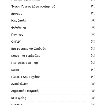
Ένωση Γονέων Δάφνης-Υμηττού
(51)
Δρόμος
(51)
Ηλιούπολη
(49)
Φιλοζωική
(46)
Πανηγύρι
(44)
ΟΚΠΔΥ
(43)
Βρεφονηπιακός Σταθμός
(42)
Κοινοτικό Συμβούλιο
(42)
Περιφέρεια Αττικής
(42)
ΚΑΠΗ
(41)
Πλατεία Δημαρχείου
(41)
Ανακύκλωση
(40)
Δημοτική Επιτροπή
(40)
ΚΕΠ Υγείας
(40)
Πλατεία
(39)