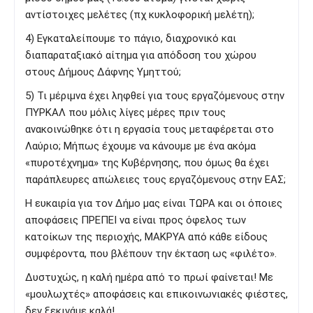
αντίστοιχες μελέτες (πχ κυκλοφορική μελέτη);
4) Εγκαταλείπουμε το πάγιο, διαχρονικό και
διαπαραταξιακό αίτημα για απόδοση του χώρου
στους Δήμους Δάφνης Υμηττού;
5) Τι μέριμνα έχει ληφθεί για τους εργαζόμενους στην
ΠΥΡΚΑΛ που μόλις λίγες μέρες πριν τους
ανακοινώθηκε ότι η εργασία τους μεταφέρεται στο
Λαύριο; Μήπως έχουμε να κάνουμε με ένα ακόμα
«πυροτέχνημα» της Κυβέρνησης, που όμως θα έχει
παράπλευρες απώλειες τους εργαζόμενους στην ΕΑΣ;
Η ευκαιρία για τον Δήμο μας είναι ΤΩΡΑ και οι όποιες
αποφάσεις ΠΡΕΠΕΙ να είναι προς όφελος των
κατοίκων της περιοχής, ΜΑΚΡΥΑ από κάθε είδους
συμφέροντα, που βλέπουν την έκταση ως «φιλέτο».
Δυστυχώς, η καλή ημέρα από το πρωί φαίνεται! Με
«μουλωχτές» αποφάσεις και επικοινωνιακές φιέστες,
δεν ξεκινάμε καλά!