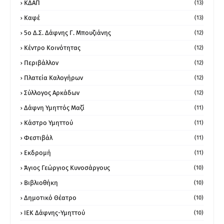
ΚΔΑΠ
(13)
Καφέ
(13)
5ο Δ.Σ. Δάφνης Γ. Μπουζιάνης
(12)
Κέντρο Κοινότητας
(12)
Περιβάλλον
(12)
Πλατεία Καλογήρων
(12)
Σύλλογος Αρκάδων
(12)
Δάφνη Υμηττός Μαζί
(11)
Κάστρο Υμηττού
(11)
Φεστιβάλ
(11)
Εκδρομή
(11)
Άγιος Γεώργιος Κυνοσάργους
(10)
Βιβλιοθήκη
(10)
Δημοτικό Θέατρο
(10)
ΙΕΚ Δάφνης-Υμηττού
(10)