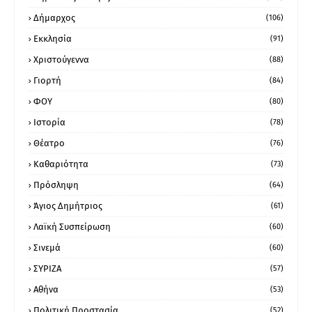
Δήμαρχος
(106)
Εκκλησία
(91)
Χριστούγεννα
(88)
Γιορτή
(84)
ΦΟΥ
(80)
Ιστορία
(78)
Θέατρο
(76)
Καθαριότητα
(73)
Πρόσληψη
(64)
Άγιος Δημήτριος
(61)
Λαϊκή Συσπείρωση
(60)
Σινεμά
(60)
ΣΥΡΙΖΑ
(57)
Αθήνα
(53)
Πολιτική Προστασία
(52)