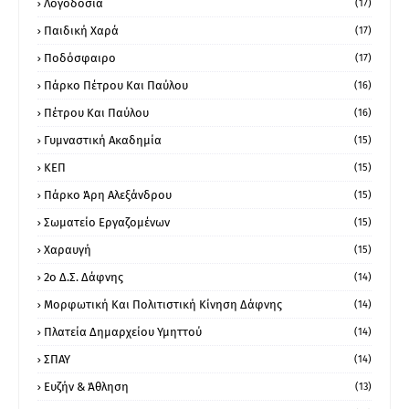
Λογοδοσία
(17)
Παιδική Χαρά
(17)
Ποδόσφαιρο
(17)
Πάρκο Πέτρου Και Παύλου
(16)
Πέτρου Και Παύλου
(16)
Γυμναστική Ακαδημία
(15)
ΚΕΠ
(15)
Πάρκο Άρη Αλεξάνδρου
(15)
Σωματείο Εργαζομένων
(15)
Χαραυγή
(15)
2ο Δ.Σ. Δάφνης
(14)
Μορφωτική Και Πολιτιστική Κίνηση Δάφνης
(14)
Πλατεία Δημαρχείου Υμηττού
(14)
ΣΠΑΥ
(14)
Ευζήν & Άθληση
(13)