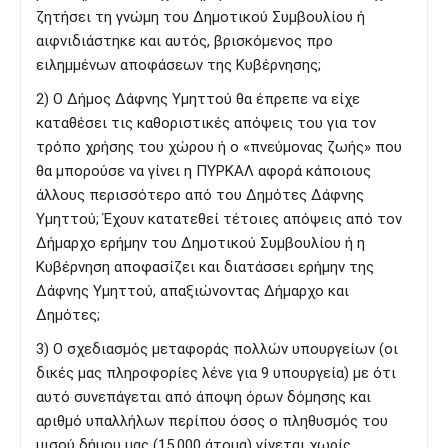
ζητήσει τη γνώμη του Δημοτικού Συμβουλίου ή
αιφνιδιάστηκε και αυτός, βρισκόμενος προ
ειλημμένων αποφάσεων της Κυβέρνησης;
2) Ο Δήμος Δάφνης Υμηττού θα έπρεπε να είχε
καταθέσει τις καθοριστικές απόψεις του για τον
τρόπο χρήσης του χώρου ή ο «πνεύμονας ζωής» που
θα μπορούσε να γίνει η ΠΥΡΚΑΛ αφορά κάποιους
άλλους περισσότερο από του Δημότες Δάφνης
Υμηττού; Έχουν κατατεθεί τέτοιες απόψεις από τον
Δήμαρχο ερήμην του Δημοτικού Συμβουλίου ή η
Κυβέρνηση αποφασίζει και διατάσσει ερήμην της
Δάφνης Υμηττού, απαξιώνοντας Δήμαρχο και
Δημότες;
3) Ο σχεδιασμός μεταφοράς πολλών υπουργείων (οι
δικές μας πληροφορίες λένε για 9 υπουργεία) με ότι
αυτό συνεπάγεται από άποψη όρων δόμησης και
αριθμό υπαλλήλων περίπου όσος ο πληθυσμός του
μισού δήμου μας (15.000 άτομα) γίνεται χωρίς