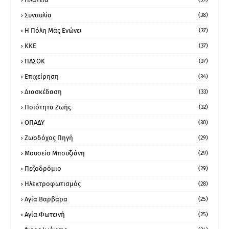
Συναυλία
(38)
Η Πόλη Μάς Ενώνει
(37)
ΚΚΕ
(37)
ΠΑΣΟΚ
(37)
Επιχείρηση
(34)
Διασκέδαση
(33)
Ποιότητα Ζωής
(32)
ΟΠΑΔΥ
(30)
Ζωοδόχος Πηγή
(29)
Μουσείο Μπουζιάνη
(29)
Πεζοδρόμιο
(29)
Ηλεκτροφωτισμός
(28)
Αγία Βαρβάρα
(25)
Αγία Φωτεινή
(25)