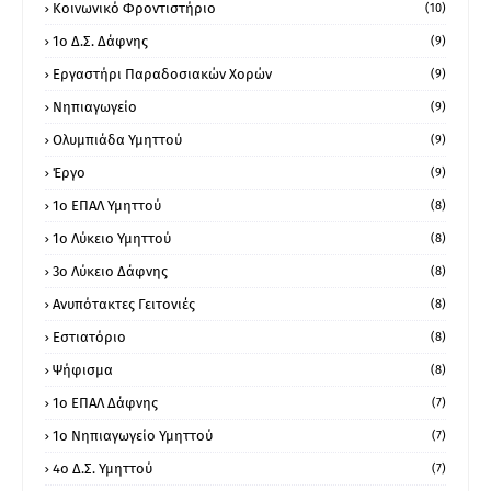
Κοινωνικό Φροντιστήριο
(10)
1ο Δ.Σ. Δάφνης
(9)
Εργαστήρι Παραδοσιακών Χορών
(9)
Νηπιαγωγείο
(9)
Ολυμπιάδα Υμηττού
(9)
Έργο
(9)
1o ΕΠΑΛ Υμηττού
(8)
1ο Λύκειο Υμηττού
(8)
3ο Λύκειο Δάφνης
(8)
Ανυπότακτες Γειτονιές
(8)
Εστιατόριο
(8)
Ψήφισμα
(8)
1ο ΕΠΑΛ Δάφνης
(7)
1ο Νηπιαγωγείο Υμηττού
(7)
4ο Δ.Σ. Υμηττού
(7)