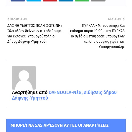
ΠΑΛΑΙΌΤΕΡΗ
ΝΕΌΤΕΡΗ
ΔΑΦΝΗ ΥΜΗΤΤΟΣ ΠΟΛΗ ΦΩΤΕΙΝΗ :
ΠΥΡΚΑΛ - Μητσοτάκης: Και
Όλα πλέον δείχνουν ότι οδεύουμε
επίσημα αύριο 10:00 στην ΠΥΡΚΑΛ
για εκλογές. Υπουργούπολη ο
-Το σχέδιο μεταφοράς υπουργείων
Δήμος Δάφνης-Υμηττού;
και δημιουργίας γιγάντιας
Υπουργούπολης
Αναρτήθηκε από
DAFNOULA-Νέα, ειδήσεις δήμου
Δάφνης-Υμηττού
ΜΠΟΡΕΊ ΝΑ ΣΑΣ ΑΡΈΣΟΥΝ ΑΥΤΈΣ ΟΙ ΑΝΑΡΤΉΣΕΙΣ