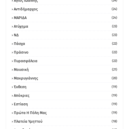
Άγιος Ιωάννης
(24)
Αντιδήμαρχος
(24)
ΜΑΡΙΔΑ
(24)
Ατύχημα
(23)
ΝΔ
(23)
Πάσχα
(22)
Πράσινο
(22)
Πυρασφάλεια
(22)
Μουσική
(21)
Μακρυγιάννης
(20)
Έκθεση
(19)
Απόκριες
(19)
Εστίαση
(19)
Πρώτα Η Πόλη Μας
(19)
Πλατεία Υμηττού
(18)