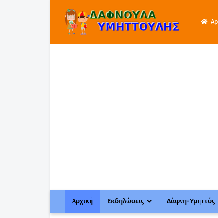
Αρ
Αρχική
Εκδηλώσεις
Δάφνη-Υμηττός