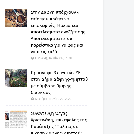
Στην Δάφνη υπάρχουν 4
cafe που πρέπει να
επισκεφτείς, Ήρεμα και
Αποτελέσματα αναζήτησης
Αποτελέσματα ιστού
παρεΐστικα για να φας και
να πιεις καλά
Κυριακή, Ιουλίου 12, 2020
Πρόσληψη 3 εργατών ΥΕ
στον Δήμο Δάφνης-Υμηττού
με σύμβαση 3μηνης
διάρκειας
Δευτέρα, Ιουνίου 22, 2020
Συνέντευξη Όλγας
Χριστινάκη, επικεφαλής της
Παράταξης "Πολίτες σε
Κίνηση Δάφνης-Υμηττού"