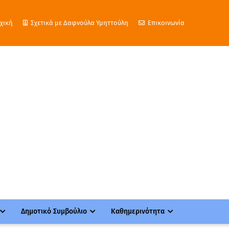
χική
Σχετικά με Δαφνούλα Υμηττούλη
Επικοινωνία
Δημοτικό Συμβούλιο
Καθημερινότητα