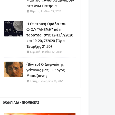
Μαστού «Άγιοι Ανάργυροι»
στα Άνω Πατήσια
Πέμπτη, Ιουλίου 09, 2020
Η Θεατρική Ομάδα του
Φ.Ο.Υ "ΑΝΕΜΗ" πάει
ταράτσα: στις 12-13/7/2020
και 19-20/7/2020 (Ώρα
Έναρξης 21:30)
Κυριακή, Ιουλίου 12, 2020
(Βίντεο) Ο Δαφνιώτης
γείτονας μας, Γιώργος
Μπουζιάνης
Τρίτη, Οκτωβρίου 26, 2021
ΟΛΥΜΠΙΑΔΑ - ΠΡΟΜΗΘΕΑΣ