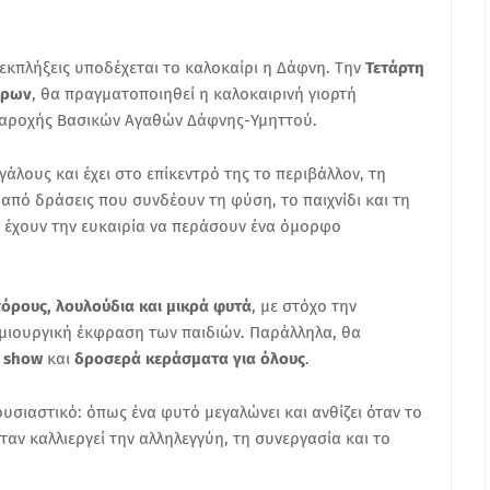
 εκπλήξεις υποδέχεται το καλοκαίρι η Δάφνη. Την
Τετάρτη
ήρων
, θα πραγματοποιηθεί η καλοκαιρινή γιορτή
 Παροχής Βασικών Αγαθών Δάφνης-Υμηττού.
άλους και έχει στο επίκεντρό της το περιβάλλον, τη
από δράσεις που συνδέουν τη φύση, το παιχνίδι και τη
α έχουν την ευκαιρία να περάσουν ένα όμορφο
όρους, λουλούδια και μικρά φυτά
, με στόχο την
ημιουργική έκφραση των παιδιών. Παράλληλα, θα
s show
και
δροσερά κεράσματα για όλους
.
υσιαστικό: όπως ένα φυτό μεγαλώνει και ανθίζει όταν το
όταν καλλιεργεί την αλληλεγγύη, τη συνεργασία και το