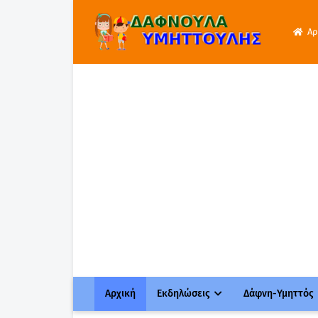
Αρ
Αρχική
Εκδηλώσεις
Δάφνη-Υμηττός