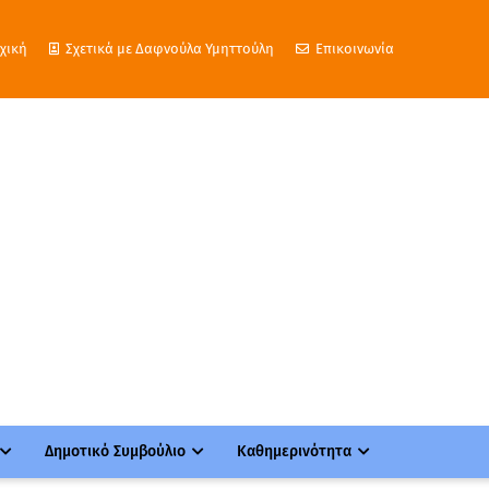
χική
Σχετικά με Δαφνούλα Υμηττούλη
Επικοινωνία
Δημοτικό Συμβούλιο
Καθημερινότητα