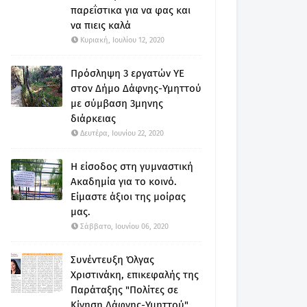
παρεΐστικα για να φας και
να πιεις καλά
Κυριακή, Ιουλίου 12, 2020
Πρόσληψη 3 εργατών ΥΕ
στον Δήμο Δάφνης-Υμηττού
με σύμβαση 3μηνης
διάρκειας
Δευτέρα, Ιουνίου 22, 2020
Η είσοδος στη γυμναστική
Ακαδημία για το κοινό.
Είμαστε άξιοι της μοίρας
μας.
Σάββατο, Ιουνίου 06, 2020
Συνέντευξη Όλγας
Χριστινάκη, επικεφαλής της
Παράταξης "Πολίτες σε
Κίνηση Δάφνης-Υμηττού"