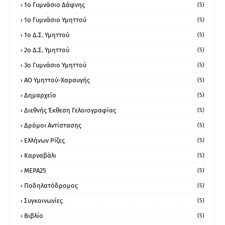
1ο Γυμνάσιο Δάφνης
(5)
1ο Γυμνάσιο Υμηττού
(5)
1ο Δ.Σ. Υμηττού
(5)
2ο Δ.Σ. Υμηττού
(5)
3ο Γυμνάσιο Υμηττού
(5)
ΑΟ Υμηττού-Χαραυγής
(5)
Δημαρχείο
(5)
Διεθνής Έκθεση Γελοιογραφίας
(5)
Δρόμοι Αντίστασης
(5)
Ελλήνων Ρίζες
(5)
Καρναβάλι
(5)
ΜΕΡΑ25
(5)
Ποδηλατόδρομος
(5)
Συγκοινωνίες
(5)
Βιβλίο
(5)