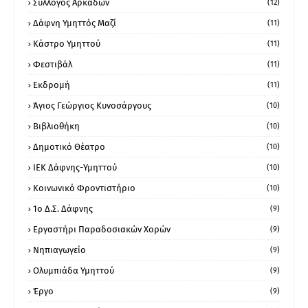
Σύλλογος Αρκάδων
(12)
Δάφνη Υμηττός Μαζί
(11)
Κάστρο Υμηττού
(11)
Φεστιβάλ
(11)
Εκδρομή
(11)
Άγιος Γεώργιος Κυνοσάργους
(10)
Βιβλιοθήκη
(10)
Δημοτικό Θέατρο
(10)
ΙΕΚ Δάφνης-Υμηττού
(10)
Κοινωνικό Φροντιστήριο
(10)
1ο Δ.Σ. Δάφνης
(9)
Εργαστήρι Παραδοσιακών Χορών
(9)
Νηπιαγωγείο
(9)
Ολυμπιάδα Υμηττού
(9)
Έργο
(9)