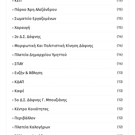
ΚΕΠ
(15)
Πάρκο Άρη Αλεξάνδρου
(15)
Σωματείο Εργαζομένων
(15)
Χαραυγή
(15)
2ο Δ.Σ. Δάφνης
(14)
Μορφωτική Και Πολιτιστική Κίνηση Δάφνης
(14)
Πλατεία Δημαρχείου Υμηττού
(14)
ΣΠΑΥ
(14)
Ευζήν & Άθληση
(13)
ΚΔΑΠ
(13)
Καφέ
(13)
5ο Δ.Σ. Δάφνης Γ. Μπουζιάνης
(12)
Κέντρο Κοινότητας
(12)
Περιβάλλον
(12)
Πλατεία Καλογήρων
(12)