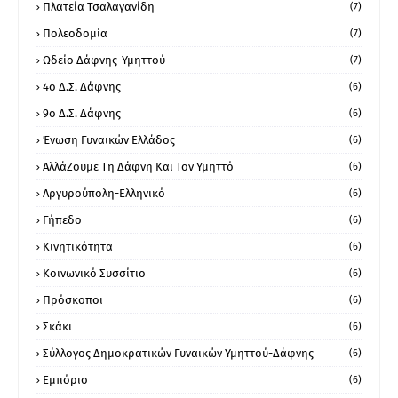
Πλατεία Τσαλαγανίδη
(7)
Πολεοδομία
(7)
Ωδείο Δάφνης-Υμηττού
(7)
4ο Δ.Σ. Δάφνης
(6)
9ο Δ.Σ. Δάφνης
(6)
Ένωση Γυναικών Ελλάδος
(6)
ΑλλάΖουμε Τη Δάφνη Και Τον Υμηττό
(6)
Αργυρούπολη-Ελληνικό
(6)
Γήπεδο
(6)
Κινητικότητα
(6)
Κοινωνικό Συσσίτιο
(6)
Πρόσκοποι
(6)
Σκάκι
(6)
Σύλλογος Δημοκρατικών Γυναικών Υμηττού-Δάφνης
(6)
Εμπόριο
(6)