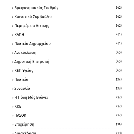
Βρεφονηπιακός Σταθμός
(42)
Κοινοτικό Συμβούλιο
(42)
Περιφέρεια Αττικής
(42)
ΚΑΠΗ
(41)
Πλατεία Δημαρχείου
(41)
Ανακύκλωση
(40)
Δημοτική Επιτροπή
(40)
ΚΕΠ Υγείας
(40)
Πλατεία
(39)
Συναυλία
(38)
Η Πόλη Μάς Ενώνει
(37)
ΚΚΕ
(37)
ΠΑΣΟΚ
(37)
Επιχείρηση
(34)
Διασκέδαση
(33)