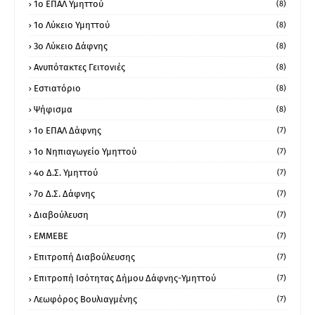
1o ΕΠΑΛ Υμηττού
(8)
1ο Λύκειο Υμηττού
(8)
3ο Λύκειο Δάφνης
(8)
Ανυπότακτες Γειτονιές
(8)
Εστιατόριο
(8)
Ψήφισμα
(8)
1ο ΕΠΑΛ Δάφνης
(7)
1ο Νηπιαγωγείο Υμηττού
(7)
4ο Δ.Σ. Υμηττού
(7)
7ο Δ.Σ. Δάφνης
(7)
Διαβούλευση
(7)
ΕΜΜΕΒΕ
(7)
Επιτροπή Διαβούλευσης
(7)
Επιτροπή Ισότητας Δήμου Δάφνης-Υμηττού
(7)
Λεωφόρος Βουλιαγμένης
(7)