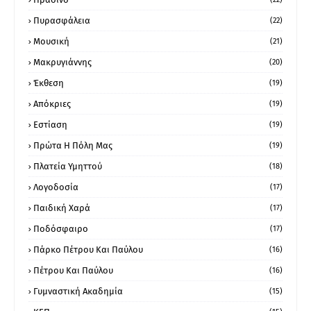
Πυρασφάλεια
(22)
Μουσική
(21)
Μακρυγιάννης
(20)
Έκθεση
(19)
Απόκριες
(19)
Εστίαση
(19)
Πρώτα Η Πόλη Μας
(19)
Πλατεία Υμηττού
(18)
Λογοδοσία
(17)
Παιδική Χαρά
(17)
Ποδόσφαιρο
(17)
Πάρκο Πέτρου Και Παύλου
(16)
Πέτρου Και Παύλου
(16)
Γυμναστική Ακαδημία
(15)