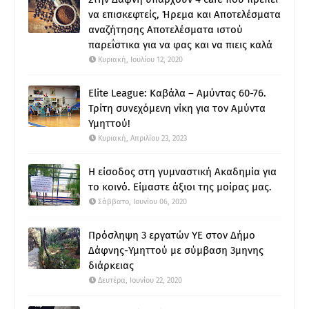
να επισκεφτείς, Ήρεμα και Αποτελέσματα
αναζήτησης Αποτελέσματα ιστού
παρεΐστικα για να φας και να πιεις καλά
Κυριακή, Ιουλίου 12, 2020
Elite League: Καβάλα – Αμύντας 60-76.
Τρίτη συνεχόμενη νίκη για τον Αμύντα
Υμηττού!
Κυριακή, Απριλίου 23, 2023
Η είσοδος στη γυμναστική Ακαδημία για
το κοινό. Είμαστε άξιοι της μοίρας μας.
Σάββατο, Ιουνίου 06, 2020
Πρόσληψη 3 εργατών ΥΕ στον Δήμο
Δάφνης-Υμηττού με σύμβαση 3μηνης
διάρκειας
Δευτέρα, Ιουνίου 22, 2020