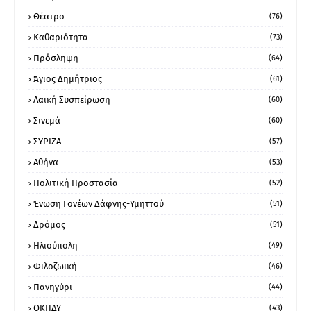
Θέατρο
(76)
Καθαριότητα
(73)
Πρόσληψη
(64)
Άγιος Δημήτριος
(61)
Λαϊκή Συσπείρωση
(60)
Σινεμά
(60)
ΣΥΡΙΖΑ
(57)
Αθήνα
(53)
Πολιτική Προστασία
(52)
Ένωση Γονέων Δάφνης-Υμηττού
(51)
Δρόμος
(51)
Ηλιούπολη
(49)
Φιλοζωική
(46)
Πανηγύρι
(44)
ΟΚΠΔΥ
(43)