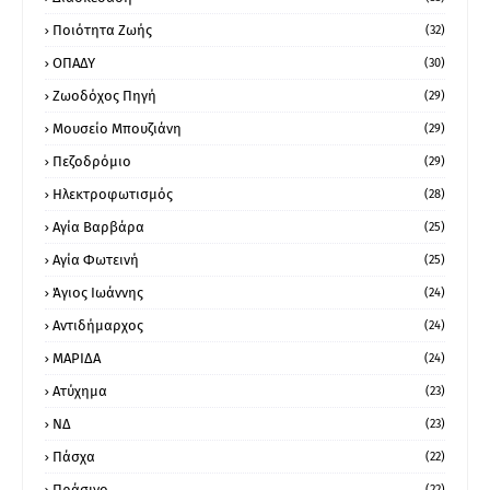
Ποιότητα Ζωής
(32)
ΟΠΑΔΥ
(30)
Ζωοδόχος Πηγή
(29)
Μουσείο Μπουζιάνη
(29)
Πεζοδρόμιο
(29)
Ηλεκτροφωτισμός
(28)
Αγία Βαρβάρα
(25)
Αγία Φωτεινή
(25)
Άγιος Ιωάννης
(24)
Αντιδήμαρχος
(24)
ΜΑΡΙΔΑ
(24)
Ατύχημα
(23)
ΝΔ
(23)
Πάσχα
(22)
Πράσινο
(22)