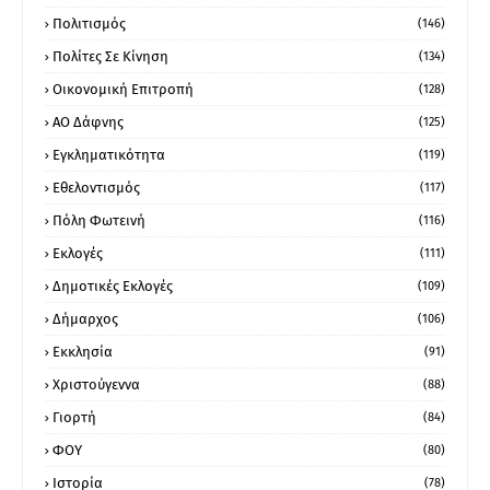
Πολιτισμός
(146)
Πολίτες Σε Κίνηση
(134)
Οικονομική Επιτροπή
(128)
ΑΟ Δάφνης
(125)
Εγκληματικότητα
(119)
Εθελοντισμός
(117)
Πόλη Φωτεινή
(116)
Εκλογές
(111)
Δημοτικές Εκλογές
(109)
Δήμαρχος
(106)
Εκκλησία
(91)
Χριστούγεννα
(88)
Γιορτή
(84)
ΦΟΥ
(80)
Ιστορία
(78)