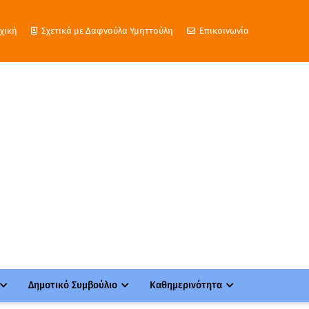
χική
Σχετικά με Δαφνούλα Υμηττούλη
Επικοινωνία
Δημοτικό Συμβούλιο
Καθημερινότητα