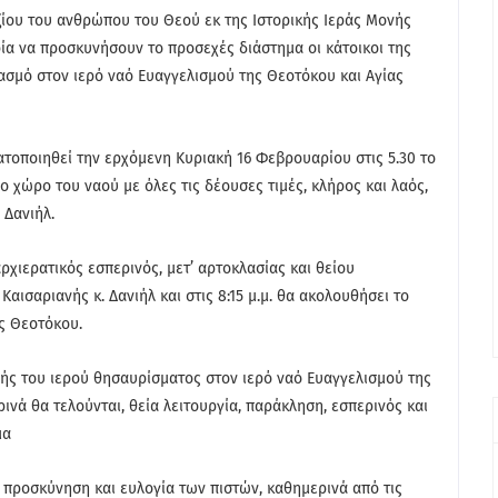
ξίου του ανθρώπου του Θεού εκ της Ιστορικής Ιεράς Μονής
ία να προσκυνήσουν το προσεχές διάστημα οι κάτοικοι της
ιασμό στον ιερό ναό Ευαγγελισμού της Θεοτόκου και Αγίας
τοποιηθεί την ερχόμενη Κυριακή 16 Φεβρουαρίου στις 5.30 το
 χώρο του ναού με όλες τις δέουσες τιμές, κλήρος και λαός,
 Δανιήλ.
ρχιερατικός εσπερινός, μετ’ αρτοκλασίας και θείου
ισαριανής κ. Δανιήλ και στις 8:15 μ.μ. θα ακολουθήσει το
ς Θεοτόκου.
ής του ιερού θησαυρίσματος στον ιερό ναό Ευαγγελισμού της
νά θα τελούνται, θεία λειτουργία, παράκληση, εσπερινός και
μα
ς προσκύνηση και ευλογία των πιστών, καθημερινά από τις