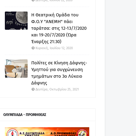
Δευτέρα, Ιουνίου 22, 2020
Η Θεατρική Ομάδα του
Φ.Ο.Υ "ΑΝΕΜΗ" πάει
ταράτσα: στις 12-13/7/2020
και 19-20/7/2020 (Ώρα
Έναρξης 21:30)
Κυριακή, Ιουλίου 12, 2020
Πολίτες σε Κίνηση Δάφνης-
Υμηττού για συγχώνευση
τμημάτων στο 3ο Λύκειο
Δάφνης
Δευτέρα, Οκτωβρίου 25, 2021
ΟΛΥΜΠΙΑΔΑ - ΠΡΟΜΗΘΕΑΣ