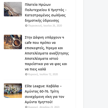
Πλατεία Ηρώων
Πολυτεχνείου 6 Υμηττός -
Κατεστραμένος σωλήνας
δημοτικής ύδρευσης
Παρασκευή, Ιουνίου 26, 2020
Στην Δάφνη υπάρχουν 4
cafe που πρέπει να
επισκεφτείς, Ήρεμα και
Αποτελέσματα αναζήτησης
Αποτελέσματα ιστού
παρεΐστικα για να φας και
να πιεις καλά
Κυριακή, Ιουλίου 12, 2020
Elite League: Καβάλα –
Αμύντας 60-76. Τρίτη
συνεχόμενη νίκη για τον
Αμύντα Υμηττού!
Κυριακή, Απριλίου 23, 2023