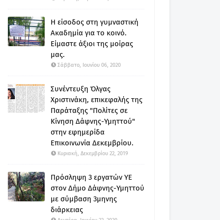
Η είσοδος στη γυμναστική
Ακαδημία για το κοινό.
Είμαστε άξιοι της μοίρας
μας.
Σάββατο, Ιουνίου 06, 2020
Συνέντευξη Όλγας
Χριστινάκη, επικεφαλής της
Παράταξης "Πολίτες σε
Κίνηση Δάφνης-Υμηττού"
στην εφημερίδα
Επικοινωνία Δεκεμβρίου.
Κυριακή, Δεκεμβρίου 22, 2019
Πρόσληψη 3 εργατών ΥΕ
στον Δήμο Δάφνης-Υμηττού
με σύμβαση 3μηνης
διάρκειας