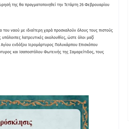
χώρησή της θα πραγματοποιηθεί την Τετάρτη 26 Φεβρουαρίου
ο του ναού με ιδιαίτερη χαρά προσκαλούν όλους τους πιστούς
 υπόλοιπες λατρευτικές ακολουθίες, ώστε όλοι μαζί
υ Αγίου ενδόξου Ιερομάρτυρος Πολυκάρπου Επισκόπου
ρτυρος και Ισαποστόλου Φωτεινής της Σαμαρείτιδος, τους