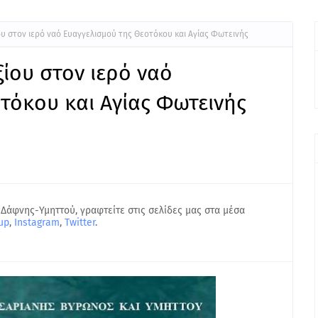
ου στον ιερό ναό Ευαγγελισμού της Θεοτόκου και Αγίας Φωτεινής
ξίου στον ιερό ναό
τόκου και Αγίας Φωτεινής
 Δάφνης-Υμηττού, γραφτείτε στις σελίδες μας στα μέσα
up
,
Instagram
,
Twitter
.