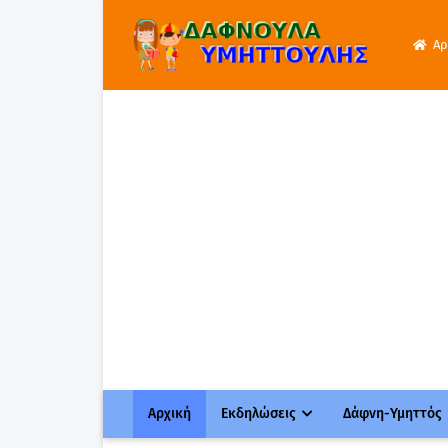
Αρ
Αρχική
Εκδηλώσεις
Δάφνη-Υμηττός