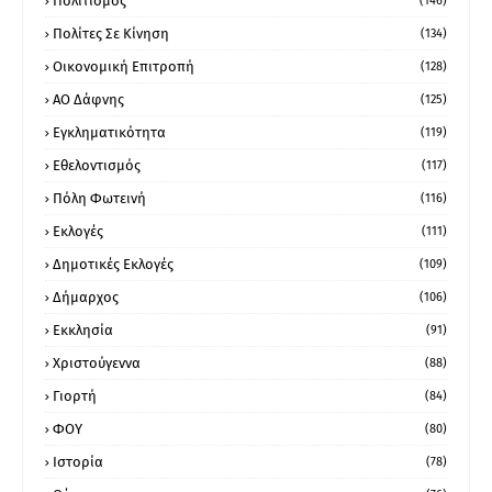
Πολιτισμός
(146)
Πολίτες Σε Κίνηση
(134)
Οικονομική Επιτροπή
(128)
ΑΟ Δάφνης
(125)
Εγκληματικότητα
(119)
Εθελοντισμός
(117)
Πόλη Φωτεινή
(116)
Εκλογές
(111)
Δημοτικές Εκλογές
(109)
Δήμαρχος
(106)
Εκκλησία
(91)
Χριστούγεννα
(88)
Γιορτή
(84)
ΦΟΥ
(80)
Ιστορία
(78)