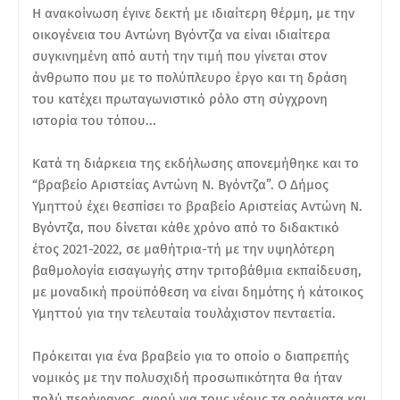
Η ανακοίνωση έγινε δεκτή με ιδιαίτερη θέρμη, με την
οικογένεια του Αντώνη Βγόντζα να είναι ιδιαίτερα
συγκινημένη από αυτή την τιμή που γίνεται στον
άνθρωπο που με το πολύπλευρο έργο και τη δράση
του κατέχει πρωταγωνιστικό ρόλο στη σύγχρονη
ιστορία του τόπου...
Κατά τη διάρκεια της εκδήλωσης απονεμήθηκε και το
“βραβείο Αριστείας Αντώνη Ν. Βγόντζα”. Ο Δήμος
Υμηττού έχει θεσπίσει το βραβείο Αριστείας Αντώνη Ν.
Βγόντζα, που δίνεται κάθε χρόνο από το διδακτικό
έτος 2021-2022, σε μαθήτρια-τή με την υψηλότερη
βαθμολογία εισαγωγής στην τριτοβάθμια εκπαίδευση,
με μοναδική προϋπόθεση να είναι δημότης ή κάτοικος
Υμηττού για την τελευταία τουλάχιστον πενταετία.
Πρόκειται για ένα βραβείο για το οποίο ο διαπρεπής
νομικός με την πολυσχιδή προσωπικότητα θα ήταν
πολύ περήφανος, αφού για τους νέους τα οράματα και