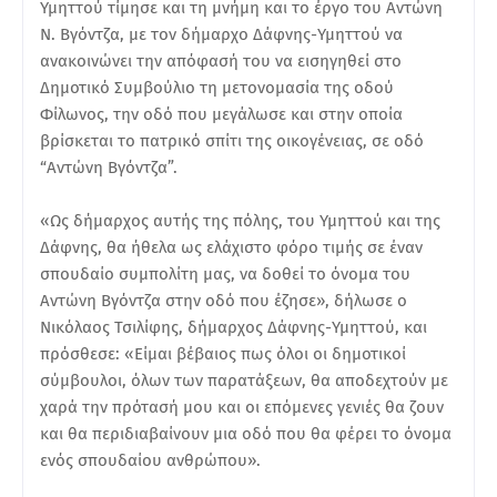
Υμηττού τίμησε και τη μνήμη και το έργο του Αντώνη
N. Βγόντζα, με τον δήμαρχο Δάφνης-Υμηττού να
ανακοινώνει την απόφασή του να εισηγηθεί στο
Δημοτικό Συμβούλιο τη μετονομασία της οδού
Φίλωνος, την οδό που μεγάλωσε και στην οποία
βρίσκεται το πατρικό σπίτι της οικογένειας, σε οδό
“Αντώνη Βγόντζα”.
«Ως δήμαρχος αυτής της πόλης, του Υμηττού και της
Δάφνης, θα ήθελα ως ελάχιστο φόρο τιμής σε έναν
σπουδαίο συμπολίτη μας, να δοθεί το όνομα του
Αντώνη Βγόντζα στην οδό που έζησε», δήλωσε ο
Νικόλαος Τσιλίφης, δήμαρχος Δάφνης-Υμηττού, και
πρόσθεσε: «Είμαι βέβαιος πως όλοι οι δημοτικοί
σύμβουλοι, όλων των παρατάξεων, θα αποδεχτούν με
χαρά την πρότασή μου και οι επόμενες γενιές θα ζουν
και θα περιδιαβαίνουν μια οδό που θα φέρει το όνομα
ενός σπουδαίου ανθρώπου».