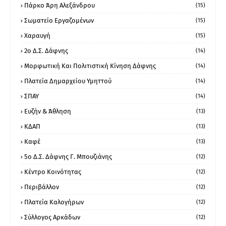
Πάρκο Άρη Αλεξάνδρου
(15)
Σωματείο Εργαζομένων
(15)
Χαραυγή
(15)
2ο Δ.Σ. Δάφνης
(14)
Μορφωτική Και Πολιτιστική Κίνηση Δάφνης
(14)
Πλατεία Δημαρχείου Υμηττού
(14)
ΣΠΑΥ
(14)
Ευζήν & Άθληση
(13)
ΚΔΑΠ
(13)
Καφέ
(13)
5ο Δ.Σ. Δάφνης Γ. Μπουζιάνης
(12)
Κέντρο Κοινότητας
(12)
Περιβάλλον
(12)
Πλατεία Καλογήρων
(12)
Σύλλογος Αρκάδων
(12)