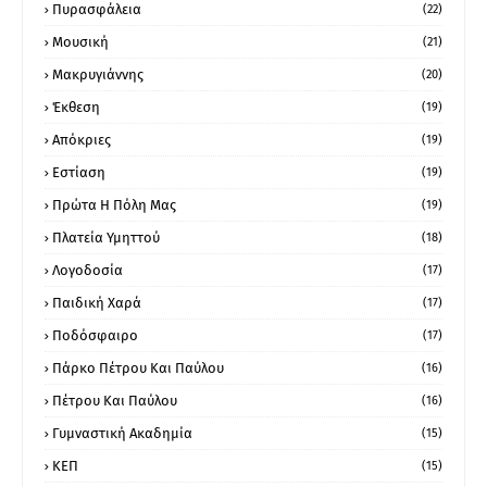
Πυρασφάλεια
(22)
Μουσική
(21)
Μακρυγιάννης
(20)
Έκθεση
(19)
Απόκριες
(19)
Εστίαση
(19)
Πρώτα Η Πόλη Μας
(19)
Πλατεία Υμηττού
(18)
Λογοδοσία
(17)
Παιδική Χαρά
(17)
Ποδόσφαιρο
(17)
Πάρκο Πέτρου Και Παύλου
(16)
Πέτρου Και Παύλου
(16)
Γυμναστική Ακαδημία
(15)
ΚΕΠ
(15)