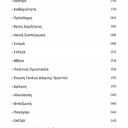
Θέατρο
(76)
Καθαριότητα
(73)
Πρόσληψη
(64)
Άγιος Δημήτριος
(61)
Λαϊκή Συσπείρωση
(60)
Σινεμά
(60)
ΣΥΡΙΖΑ
(57)
Αθήνα
(53)
Πολιτική Προστασία
(52)
Ένωση Γονέων Δάφνης-Υμηττού
(51)
Δρόμος
(51)
Ηλιούπολη
(49)
Φιλοζωική
(46)
Πανηγύρι
(44)
ΟΚΠΔΥ
(43)