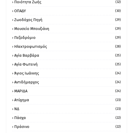
Ποιότητα Ζωής
(32)
ΟΠΑΔΥ
(30)
Ζωοδόχος Πηγή
(29)
Μουσείο Μπουζιάνη
(29)
Πεζοδρόμιο
(29)
Ηλεκτροφωτισμός
(28)
Αγία Βαρβάρα
(25)
Αγία Φωτεινή
(25)
Άγιος Ιωάννης
(24)
Αντιδήμαρχος
(24)
ΜΑΡΙΔΑ
(24)
Ατύχημα
(23)
ΝΔ
(23)
Πάσχα
(22)
Πράσινο
(22)