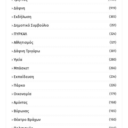
Δάφνη
(919)
Εκδήλωση
(365)
Δημοτικό Συμβούλιο
(351)
ΠΥΡΚΑΛ
(324)
Αθλητισμός
(321)
Δάφνη Τριγύρω
(301)
Υγεία
(280)
Μπάσκετ
(266)
Εκπαίδευση
(234)
Πάρκο
(226)
Οικονομία
(179)
Αμύντας
(168)
Βύρωνας
(165)
Θέατρο Βράχων
(160)