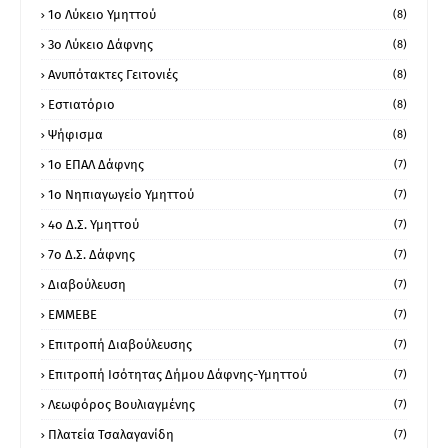
1ο Λύκειο Υμηττού
(8)
3ο Λύκειο Δάφνης
(8)
Ανυπότακτες Γειτονιές
(8)
Εστιατόριο
(8)
Ψήφισμα
(8)
1ο ΕΠΑΛ Δάφνης
(7)
1ο Νηπιαγωγείο Υμηττού
(7)
4ο Δ.Σ. Υμηττού
(7)
7ο Δ.Σ. Δάφνης
(7)
Διαβούλευση
(7)
ΕΜΜΕΒΕ
(7)
Επιτροπή Διαβούλευσης
(7)
Επιτροπή Ισότητας Δήμου Δάφνης-Υμηττού
(7)
Λεωφόρος Βουλιαγμένης
(7)
Πλατεία Τσαλαγανίδη
(7)