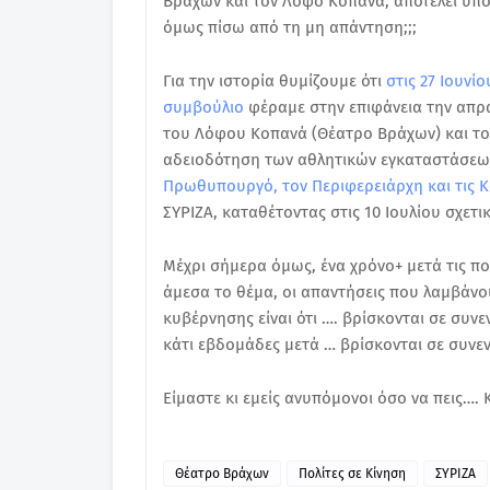
Βράχων και τον Λόφο Κοπανά, αποτελεί υπό
όμως πίσω από τη μη απάντηση;;;
Για την ιστορία θυμίζουμε ότι
στις 27 Ιουνί
συμβούλιο
φέραμε στην επιφάνεια την απρα
του Λόφου Κοπανά (Θέατρο Βράχων) και το
αδειοδότηση των αθλητικών εγκαταστάσεω
Πρωθυπουργό, τον Περιφερειάρχη και τις 
ΣΥΡΙΖΑ, καταθέτοντας στις 10 Ιουλίου σχετ
Μέχρι σήμερα όμως, ένα χρόνο+ μετά τις π
άμεσα το θέμα, οι απαντήσεις που λαμβάνο
κυβέρνησης είναι ότι …. βρίσκονται σε συν
κάτι εβδομάδες μετά … βρίσκονται σε συνε
Είμαστε κι εμείς ανυπόμονοι όσο να πεις…. 
Θέατρο Βράχων
Πολίτες σε Κίνηση
ΣΥΡΙΖΑ