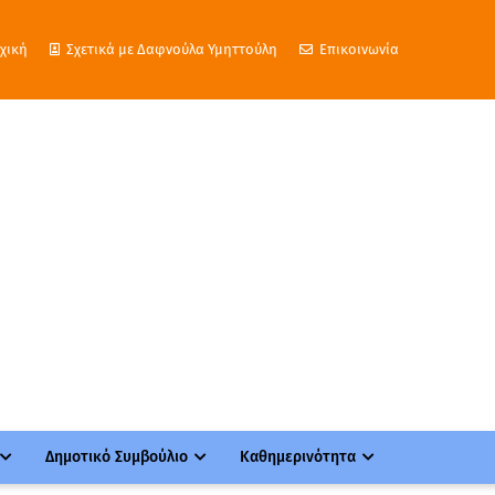
χική
Σχετικά με Δαφνούλα Υμηττούλη
Επικοινωνία
Δημοτικό Συμβούλιο
Καθημερινότητα