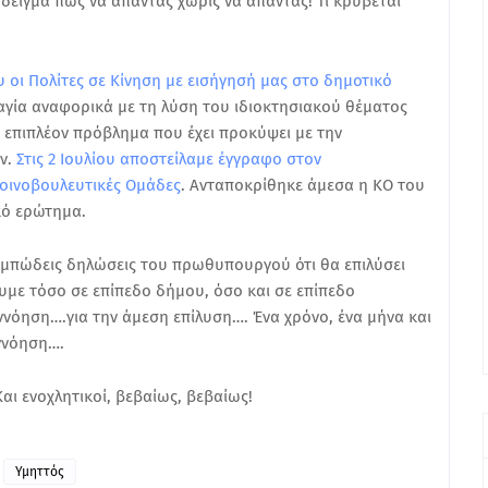
δειγμα πως να απαντάς χωρίς να απαντάς! Τι κρύβεται
ου οι Πολίτες σε Κίνηση με εισήγησή μας στο δημοτικό
γία αναφορικά με τη λύση του ιδιοκτησιακού θέματος
 επιπλέον πρόβλημα που έχει προκύψει με την
ν.
Στις 2 Ιουλίου αποστείλαμε έγγραφο στον
Κοινοβουλευτικές Ομάδες
. Ανταποκρίθηκε άμεσα η ΚΟ του
ικό ερώτημα.
ομπώδεις δηλώσεις του πρωθυπουργού ότι θα επιλύσει
υμε τόσο σε επίπεδο δήμου, όσο και σε επίπεδο
εννόηση….για την άμεση επίλυση…. Ένα χρόνο, ένα μήνα και
ννόηση….
Και ενοχλητικοί, βεβαίως, βεβαίως!
Υμηττός