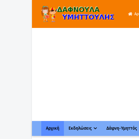
Αρ
Αρχική
Εκδηλώσεις
Δάφνη-Υμηττός