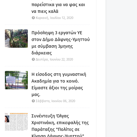
παρεΐστικα για να φας και
να πιεις καλά
Κυριακή, Ιουλίου 12, 2020
Πρόσληψη 3 εργατών ΥΕ
στον Δήμο Δάφνης-Υμηττού
με σύμβαση 3μηνης
διάρκειας
Δευτέρα, Ιουνίου 22, 2020
Η είσοδος στη γυμναστική
Ακαδημία για το κοινό.
Είμαστε άξιοι της μοίρας
μας.
Σάββατο, Ιουνίου 06, 2020
Συνέντευξη Όλγας
Χριστινάκη, επικεφαλής της
Παράταξης "Πολίτες σε
Κίνηση Δάφνης-Υμηττού"