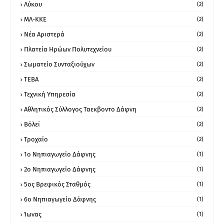
Λύκου
(2)
ΜΛ-ΚΚΕ
(2)
Νέα Αριστερά
(2)
Πλατεία Ηρώων Πολυτεχνείου
(2)
Σωματείο Συνταξιούχων
(2)
ΤΕΒΑ
(2)
Τεχνική Υπηρεσία
(2)
Αθλητικός Σύλλογος Ταεκβοντο Δάφνη
(2)
Βόλεϊ
(2)
Τροχαίο
(2)
1ο Νηπιαγωγείο Δάφνης
(1)
2ο Νηπιαγωγείο Δάφνης
(1)
5ος Βρεφικός Σταθμός
(1)
6ο Νηπιαγωγείο Δάφνης
(1)
Ίωνας
(1)