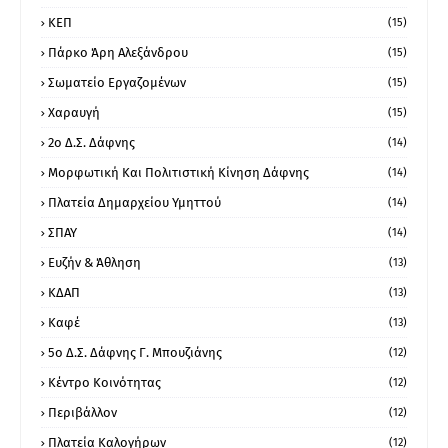
ΚΕΠ
(15)
Πάρκο Άρη Αλεξάνδρου
(15)
Σωματείο Εργαζομένων
(15)
Χαραυγή
(15)
2ο Δ.Σ. Δάφνης
(14)
Μορφωτική Και Πολιτιστική Κίνηση Δάφνης
(14)
Πλατεία Δημαρχείου Υμηττού
(14)
ΣΠΑΥ
(14)
Ευζήν & Άθληση
(13)
ΚΔΑΠ
(13)
Καφέ
(13)
5ο Δ.Σ. Δάφνης Γ. Μπουζιάνης
(12)
Κέντρο Κοινότητας
(12)
Περιβάλλον
(12)
Πλατεία Καλογήρων
(12)