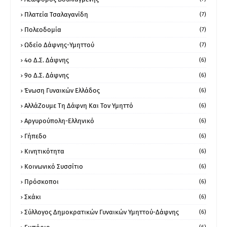
Πλατεία Τσαλαγανίδη
(7)
Πολεοδομία
(7)
Ωδείο Δάφνης-Υμηττού
(7)
4ο Δ.Σ. Δάφνης
(6)
9ο Δ.Σ. Δάφνης
(6)
Ένωση Γυναικών Ελλάδος
(6)
ΑλλάΖουμε Τη Δάφνη Και Τον Υμηττό
(6)
Αργυρούπολη-Ελληνικό
(6)
Γήπεδο
(6)
Κινητικότητα
(6)
Κοινωνικό Συσσίτιο
(6)
Πρόσκοποι
(6)
Σκάκι
(6)
Σύλλογος Δημοκρατικών Γυναικών Υμηττού-Δάφνης
(6)