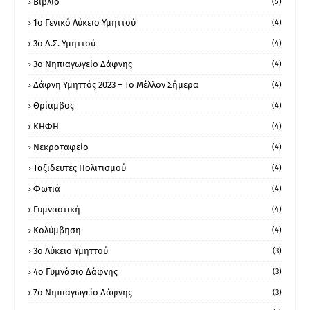
Βιβλίο
(5)
1ο Γενικό Λύκειο Υμηττού
(4)
3ο Δ.Σ. Υμηττού
(4)
3ο Νηπιαγωγείο Δάφνης
(4)
Δάφνη Υμηττός 2023 – Το Μέλλον Σήμερα
(4)
Θρίαμβος
(4)
ΚΗΦΗ
(4)
Νεκροταφείο
(4)
Ταξιδευτές Πολιτισμού
(4)
Φωτιά
(4)
Γυμναστική
(4)
Κολύμβηση
(4)
3ο Λύκειο Υμηττού
(3)
4ο Γυμνάσιο Δάφνης
(3)
7ο Νηπιαγωγείο Δάφνης
(3)