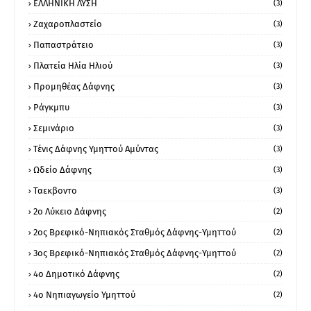
ΕΛΛΗΝΙΚΗ ΛΥΣΗ
(3)
Ζαχαροπλαστείο
(3)
Παπαστράτειο
(3)
Πλατεία Ηλία Ηλιού
(3)
Προμηθέας Δάφνης
(3)
Ράγκμπυ
(3)
Σεμινάριο
(3)
Τένις Δάφνης Υμηττού Αμύντας
(3)
Ωδείο Δάφνης
(3)
Ταεκβοντο
(3)
2ο Λύκειο Δάφνης
(2)
2ος Βρεφικό-Νηπιακός Σταθμός Δάφνης-Υμηττού
(2)
3ος Βρεφικό-Νηπιακός Σταθμός Δάφνης-Υμηττού
(2)
4ο Δημοτικό Δάφνης
(2)
4ο Νηπιαγωγείο Υμηττού
(2)