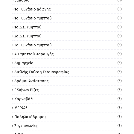
Εμπόριο
(6)
1ο Γυμνάσιο Δάφνης
(5)
1ο Γυμνάσιο Υμηττού
(5)
1ο Δ.Σ. Υμηττού
(5)
2ο Δ.Σ. Υμηττού
(5)
3ο Γυμνάσιο Υμηττού
(5)
ΑΟ Υμηττού-Χαραυγής
(5)
Δημαρχείο
(5)
Διεθνής Έκθεση Γελοιογραφίας
(5)
Δρόμοι Αντίστασης
(5)
Ελλήνων Ρίζες
(5)
Καρναβάλι
(5)
ΜΕΡΑ25
(5)
Ποδηλατόδρομος
(5)
Συγκοινωνίες
(5)