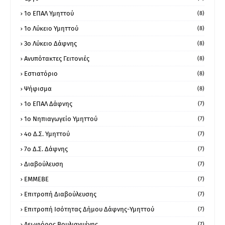
1o ΕΠΑΛ Υμηττού
(8)
1ο Λύκειο Υμηττού
(8)
3ο Λύκειο Δάφνης
(8)
Ανυπότακτες Γειτονιές
(8)
Εστιατόριο
(8)
Ψήφισμα
(8)
1ο ΕΠΑΛ Δάφνης
(7)
1ο Νηπιαγωγείο Υμηττού
(7)
4ο Δ.Σ. Υμηττού
(7)
7ο Δ.Σ. Δάφνης
(7)
Διαβούλευση
(7)
ΕΜΜΕΒΕ
(7)
Επιτροπή Διαβούλευσης
(7)
Επιτροπή Ισότητας Δήμου Δάφνης-Υμηττού
(7)
Λεωφόρος Βουλιαγμένης
(7)