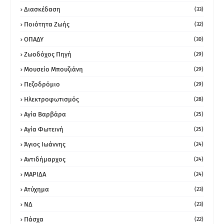
Διασκέδαση
(33)
Ποιότητα Ζωής
(32)
ΟΠΑΔΥ
(30)
Ζωοδόχος Πηγή
(29)
Μουσείο Μπουζιάνη
(29)
Πεζοδρόμιο
(29)
Ηλεκτροφωτισμός
(28)
Αγία Βαρβάρα
(25)
Αγία Φωτεινή
(25)
Άγιος Ιωάννης
(24)
Αντιδήμαρχος
(24)
ΜΑΡΙΔΑ
(24)
Ατύχημα
(23)
ΝΔ
(23)
Πάσχα
(22)