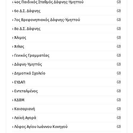
4ος Παιδικός Σταθμός Δάφνης-Υμηττού
(2)
6ο Δ.Σ. Δάφνης
(2)
7ος Βρεφονηπιακός Δάφνης-Υμηττού
(2)
8ο Δ.Σ. Δάφνης
(2)
Άλιμος
(2)
Άτλας
(2)
Γενικός Γραμματέας
(2)
Δάφνη-Υμηττός
(2)
Δημοτικό Σχολείο
(2)
ΕΥΔΑΠ
(2)
Εντεταλμένος
(2)
ΚΔΒΜ
(2)
Καισαριανή
(2)
Λαϊκή Αγορά
(2)
Λόφος Αγίου Ιωάννου Κυνηγού
(2)