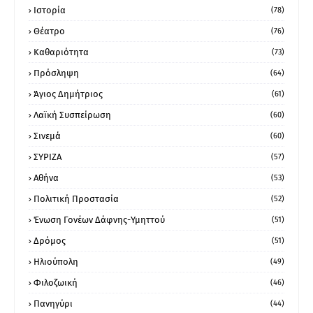
Ιστορία
(78)
Θέατρο
(76)
Καθαριότητα
(73)
Πρόσληψη
(64)
Άγιος Δημήτριος
(61)
Λαϊκή Συσπείρωση
(60)
Σινεμά
(60)
ΣΥΡΙΖΑ
(57)
Αθήνα
(53)
Πολιτική Προστασία
(52)
Ένωση Γονέων Δάφνης-Υμηττού
(51)
Δρόμος
(51)
Ηλιούπολη
(49)
Φιλοζωική
(46)
Πανηγύρι
(44)