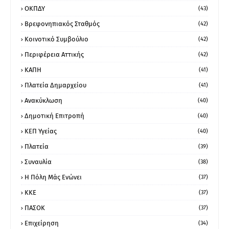
ΟΚΠΔΥ
(43)
Βρεφονηπιακός Σταθμός
(42)
Κοινοτικό Συμβούλιο
(42)
Περιφέρεια Αττικής
(42)
ΚΑΠΗ
(41)
Πλατεία Δημαρχείου
(41)
Ανακύκλωση
(40)
Δημοτική Επιτροπή
(40)
ΚΕΠ Υγείας
(40)
Πλατεία
(39)
Συναυλία
(38)
Η Πόλη Μάς Ενώνει
(37)
ΚΚΕ
(37)
ΠΑΣΟΚ
(37)
Επιχείρηση
(34)