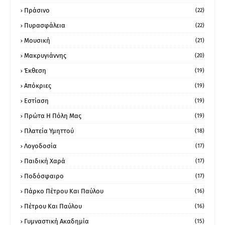
Πράσινο
(22)
Πυρασφάλεια
(22)
Μουσική
(21)
Μακρυγιάννης
(20)
Έκθεση
(19)
Απόκριες
(19)
Εστίαση
(19)
Πρώτα Η Πόλη Μας
(19)
Πλατεία Υμηττού
(18)
Λογοδοσία
(17)
Παιδική Χαρά
(17)
Ποδόσφαιρο
(17)
Πάρκο Πέτρου Και Παύλου
(16)
Πέτρου Και Παύλου
(16)
Γυμναστική Ακαδημία
(15)