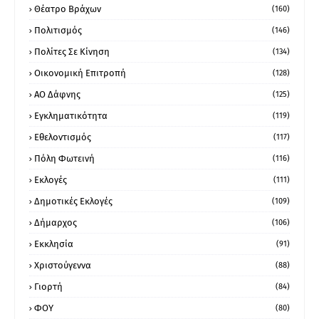
Θέατρο Βράχων
(160)
Πολιτισμός
(146)
Πολίτες Σε Κίνηση
(134)
Οικονομική Επιτροπή
(128)
ΑΟ Δάφνης
(125)
Εγκληματικότητα
(119)
Εθελοντισμός
(117)
Πόλη Φωτεινή
(116)
Εκλογές
(111)
Δημοτικές Εκλογές
(109)
Δήμαρχος
(106)
Εκκλησία
(91)
Χριστούγεννα
(88)
Γιορτή
(84)
ΦΟΥ
(80)