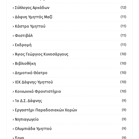
Σύλλογος Αρκάδων
(12)
Δάφνη Υμηττός Μαζί
(11)
Κάστρο Υμηττού
(11)
Φεστιβάλ
(11)
Εκδρομή
(11)
Άγιος Γεώργιος Κυνοσάργους
(10)
Βιβλιοθήκη
(10)
Δημοτικό Θέατρο
(10)
ΙΕΚ Δάφνης-Υμηττού
(10)
Κοινωνικό Φροντιστήριο
(10)
1ο Δ.Σ. Δάφνης
(9)
Εργαστήρι Παραδοσιακών Χορών
(9)
Νηπιαγωγείο
(9)
Ολυμπιάδα Υμηττού
(9)
Έργο
(9)