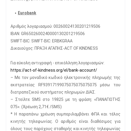
Eurobank
Αριθμός λογαριασμού: 00260024130201219506
IBAN: GR6502600240000130201219506
SWIFT-BIC: SWIFT-BIC: ERBKGRAA
Δικαιούχος: ΠΡΑΞΗ ΑΓΑΠΗΣ-ACT OF KINDNESS
Για εύκολη αντιγραφή - επικόλληση λογαριασμών:
https://act-of-kindness.org/
el/bank-account/
– Με τον μοναδικό κωδικό ηλεκτρονικής πληρωμής της
εκστρατείας RF93917199075075075075075 μέσω του
διατραπεζικού συστήματος πληρωμών ΔΙΑΣ.
– Στείλτε SMS στο 19825 με τη φράση: «ΠΑΝΑΓΙΩΤΗΣ
075». (Χρέωση 2,71€ /SMS)
* Η παραπάνω χρέωση συμπεριλαμβάνει ΦΠΑ και τέλος
κινητής τηλεφωνίας. O αριθμός είναι διαθέσιμος για
όλους τους παρόχους σταθερής και κινητής τηλεφωνίας