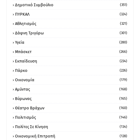
Δημοτικό Συμβούλιο
(351)
ΠΥΡΚΑΛ
(324)
Αθλητισμός
(321)
Δάφνη Τριγύρω
(301)
Υγεία
(280)
Μπάσκετ
(266)
Εκπαίδευση
(234)
Πάρκο
(226)
Οικονομία
(179)
Αμύντας
(168)
Βύρωνας
(165)
Θέατρο Βράχων
(160)
Πολιτισμός
(146)
Πολίτες Σε Κίνηση
(134)
Οικονομική Επιτροπή
(128)