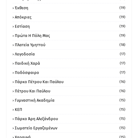
Έκθεση
(19)
Απόκριες
(19)
Εστίαση
(19)
Πρώτα Η Πόλη Μας
(19)
Πλατεία Υμηττού
(18)
Λογοδοσία
(17)
Παιδική Χαρά
(17)
Ποδόσφαιρο
(17)
Πάρκο Πέτρου Και Παύλου
(16)
Πέτρου Και Παύλου
(16)
Γυμναστική Ακαδημία
(15)
ΚΕΠ
(15)
Πάρκο Άρη Αλεξάνδρου
(15)
Σωματείο Εργαζομένων
(15)
Χαραυγή
(15)