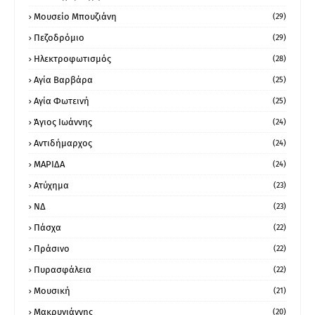
Μουσείο Μπουζιάνη
(29)
Πεζοδρόμιο
(29)
Ηλεκτροφωτισμός
(28)
Αγία Βαρβάρα
(25)
Αγία Φωτεινή
(25)
Άγιος Ιωάννης
(24)
Αντιδήμαρχος
(24)
ΜΑΡΙΔΑ
(24)
Ατύχημα
(23)
ΝΔ
(23)
Πάσχα
(22)
Πράσινο
(22)
Πυρασφάλεια
(22)
Μουσική
(21)
Μακρυγιάννης
(20)