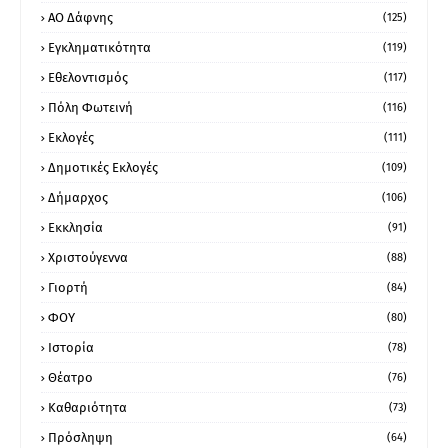
ΑΟ Δάφνης
(125)
Εγκληματικότητα
(119)
Εθελοντισμός
(117)
Πόλη Φωτεινή
(116)
Εκλογές
(111)
Δημοτικές Εκλογές
(109)
Δήμαρχος
(106)
Εκκλησία
(91)
Χριστούγεννα
(88)
Γιορτή
(84)
ΦΟΥ
(80)
Ιστορία
(78)
Θέατρο
(76)
Καθαριότητα
(73)
Πρόσληψη
(64)