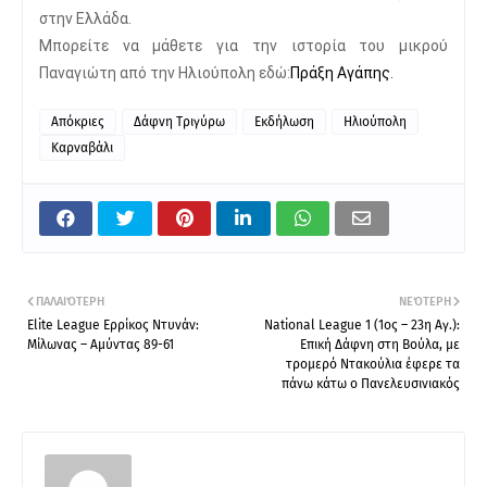
στην Ελλάδα.
Μπορείτε να μάθετε για την ιστορία του μικρού
Παναγιώτη από την Ηλιούπολη εδώ:
Πράξη Αγάπης
.
Απόκριες
Δάφνη Τριγύρω
Εκδήλωση
Ηλιούπολη
Καρναβάλι
ΠΑΛΑΙΌΤΕΡΗ
ΝΕΌΤΕΡΗ
Elite League Ερρίκος Ντυνάν:
National League 1 (1ος – 23η Αγ.):
Μίλωνας – Αμύντας 89-61
Επική Δάφνη στη Βούλα, με
τρομερό Ντακούλια έφερε τα
πάνω κάτω ο Πανελευσινιακός