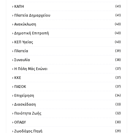
ΚΑΠΗ
(41)
Πλατεία Δημαρχείου
(41)
Ανακύκλωση
(40)
Δημοτική Επιτροπή
(40)
ΚΕΠ Υγείας
(40)
Πλατεία
(39)
Συναυλία
(38)
Η Πόλη Μάς Ενώνει
(37)
ΚΚΕ
(37)
ΠΑΣΟΚ
(37)
Επιχείρηση
(34)
Διασκέδαση
(33)
Ποιότητα Ζωής
(32)
ΟΠΑΔΥ
(30)
Ζωοδόχος Πηγή
(29)