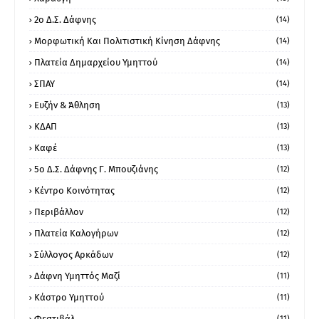
2ο Δ.Σ. Δάφνης
(14)
Μορφωτική Και Πολιτιστική Κίνηση Δάφνης
(14)
Πλατεία Δημαρχείου Υμηττού
(14)
ΣΠΑΥ
(14)
Ευζήν & Άθληση
(13)
ΚΔΑΠ
(13)
Καφέ
(13)
5ο Δ.Σ. Δάφνης Γ. Μπουζιάνης
(12)
Κέντρο Κοινότητας
(12)
Περιβάλλον
(12)
Πλατεία Καλογήρων
(12)
Σύλλογος Αρκάδων
(12)
Δάφνη Υμηττός Μαζί
(11)
Κάστρο Υμηττού
(11)
Φεστιβάλ
(11)