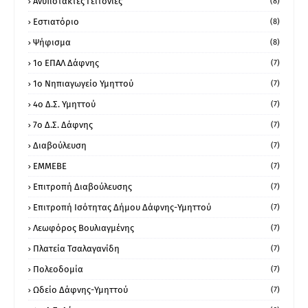
Ανυπότακτες Γειτονιές
(8)
Εστιατόριο
(8)
Ψήφισμα
(8)
1ο ΕΠΑΛ Δάφνης
(7)
1ο Νηπιαγωγείο Υμηττού
(7)
4ο Δ.Σ. Υμηττού
(7)
7ο Δ.Σ. Δάφνης
(7)
Διαβούλευση
(7)
ΕΜΜΕΒΕ
(7)
Επιτροπή Διαβούλευσης
(7)
Επιτροπή Ισότητας Δήμου Δάφνης-Υμηττού
(7)
Λεωφόρος Βουλιαγμένης
(7)
Πλατεία Τσαλαγανίδη
(7)
Πολεοδομία
(7)
Ωδείο Δάφνης-Υμηττού
(7)