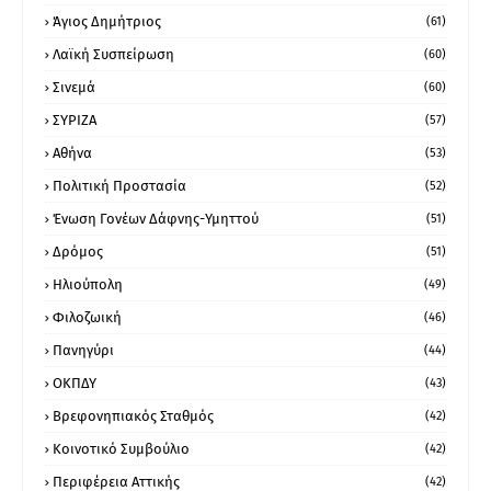
Άγιος Δημήτριος
(61)
Λαϊκή Συσπείρωση
(60)
Σινεμά
(60)
ΣΥΡΙΖΑ
(57)
Αθήνα
(53)
Πολιτική Προστασία
(52)
Ένωση Γονέων Δάφνης-Υμηττού
(51)
Δρόμος
(51)
Ηλιούπολη
(49)
Φιλοζωική
(46)
Πανηγύρι
(44)
ΟΚΠΔΥ
(43)
Βρεφονηπιακός Σταθμός
(42)
Κοινοτικό Συμβούλιο
(42)
Περιφέρεια Αττικής
(42)