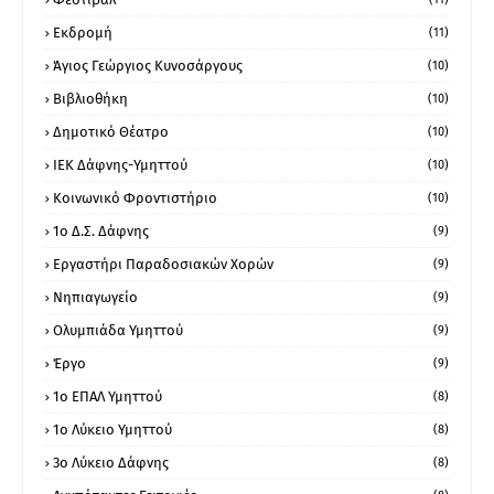
Εκδρομή
(11)
Άγιος Γεώργιος Κυνοσάργους
(10)
Βιβλιοθήκη
(10)
Δημοτικό Θέατρο
(10)
ΙΕΚ Δάφνης-Υμηττού
(10)
Κοινωνικό Φροντιστήριο
(10)
1ο Δ.Σ. Δάφνης
(9)
Εργαστήρι Παραδοσιακών Χορών
(9)
Νηπιαγωγείο
(9)
Ολυμπιάδα Υμηττού
(9)
Έργο
(9)
1o ΕΠΑΛ Υμηττού
(8)
1ο Λύκειο Υμηττού
(8)
3ο Λύκειο Δάφνης
(8)