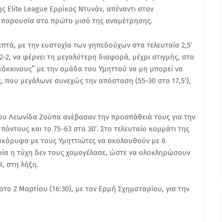
ς Elite League Ερρίκος Ντυνάν, απέναντι στον
 παρουσία στο πρώτο μισό της αναμέτρησης.
τά, με την ευστοχία των γηπεδούχων στα τελευταία 2,5′
-2, να φέρνει τη μεγαλύτερη διαφορά, μέχρι στιγμής, στο
“κόκκινους” με την ομάδα του Υμηττού να μη μπορεί να
, που μεγάλωνε συνεχώς την απόσταση (55-30 στο 17,5′),
ου Λεωνίδα Ζούπα ανέβασαν την προσπάθειά τους για την
όντους και το 75-63 στο 30′. Στο τελευταίο κομμάτι της
κόρυφα με τους Υμηττιώτες να ακολουθούν με 6
οποία η τύχη δεν τους χαμογέλασε, ώστε να ολοκληρώσουν
, στη λήξη.
ο 2 Μαρτίου (16:30), με τον Ερμή Σχηματαρίου, για την