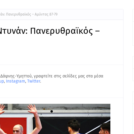
νάν: Πανερυθραϊκός – Αμύντας 87-79
 Ντυνάν: Πανερυθραϊκός –
 Δάφνης-Υμηττού, γραφτείτε στις σελίδες μας στα μέσα
up
,
Instagram
,
Twitter
.