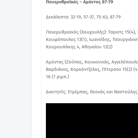
Πανερυθραϊκός – Αμύντας 87-79
Δεκάλεπτα: 32-19, 57-37, 75-63, 87-79
Πανερυθραϊκός (Χουχουλής): Τσρνιτς 15(4), 
Κουφόπουλος 13(1), Ιωαννίδης, Τσουργιάνν
Κουρουπάκης 4, Αθηναίου 12(2)
Αμύντας (Ζούπας, Κουκουνιάς, Αγγελόπουλος
Βαρδιάνος, Κορκόντζελος, Πίτερσον 15(2) (4
16 (7 ριμπ.)
Διαιτητές: Στρέμπας, Θεονάς και Ναστούλης