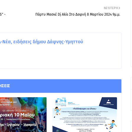
ΝΕΌΤΕΡΗ
S" -
Πάρτυ Μασκέ Dj Akis Στο Δαφνή 8 Μαρτίου 2024 9μ.μ.
Νέα, ειδήσεις δήμου Δάφνης-Υμηττού
ΉΣΕΙΣ