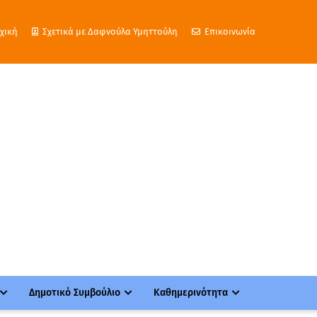
χική
Σχετικά με Δαφνούλα Υμηττούλη
Επικοινωνία
Δημοτικό Συμβούλιο
Καθημερινότητα