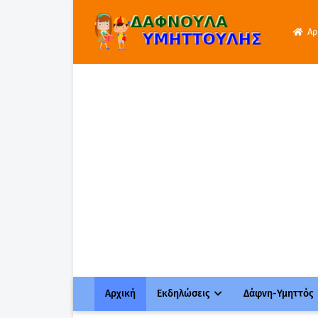
Αρ
Αρχική
Εκδηλώσεις
Δάφνη-Υμηττός