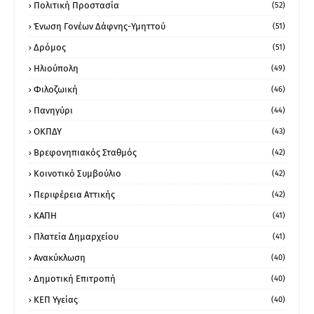
Πολιτική Προστασία
(52)
Ένωση Γονέων Δάφνης-Υμηττού
(51)
Δρόμος
(51)
Ηλιούπολη
(49)
Φιλοζωική
(46)
Πανηγύρι
(44)
ΟΚΠΔΥ
(43)
Βρεφονηπιακός Σταθμός
(42)
Κοινοτικό Συμβούλιο
(42)
Περιφέρεια Αττικής
(42)
ΚΑΠΗ
(41)
Πλατεία Δημαρχείου
(41)
Ανακύκλωση
(40)
Δημοτική Επιτροπή
(40)
ΚΕΠ Υγείας
(40)