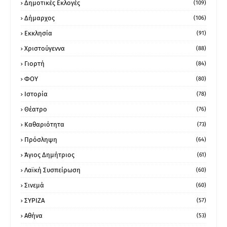
Δημοτικές Εκλογές
(109)
Δήμαρχος
(106)
Εκκλησία
(91)
Χριστούγεννα
(88)
Γιορτή
(84)
ΦΟΥ
(80)
Ιστορία
(78)
Θέατρο
(76)
Καθαριότητα
(73)
Πρόσληψη
(64)
Άγιος Δημήτριος
(61)
Λαϊκή Συσπείρωση
(60)
Σινεμά
(60)
ΣΥΡΙΖΑ
(57)
Αθήνα
(53)