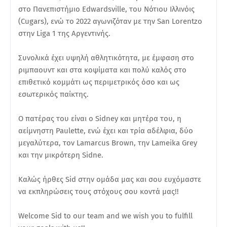
στο Πανεπιστήμιο Edwardsville, του Νότιου Ιλλινόις
(Cugars), ενώ το 2022 αγωνιζόταν με την San Lorentzo
στην Liga 1 της Αργεντινής.
Συνολικά έχει υψηλή αθλητικότητα, με έμφαση στο
ριμπαουντ και στα κοψίματα και πολύ καλός στο
επιθετικό κομμάτι ως περιμετρικός όσο και ως
εσωτερικός παίκτης.
Ο πατέρας του είναι ο Sidney και μητέρα του, η
αείμνηστη Paulette, ενώ έχει και τρία αδέλφια, δύο
μεγαλύτερα, τον Lamarcus Brown, την Lameika Grey
και την μικρότερη Sidne.
Καλώς ήρθες Sid στην ομάδα μας και σου ευχόμαστε
να εκπληρώσεις τους στόχους σου κοντά μας!!
Welcome Sid to our team and we wish you to fulfill