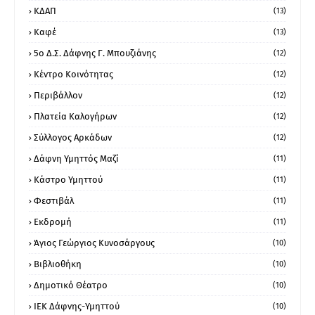
ΚΔΑΠ
(13)
Καφέ
(13)
5ο Δ.Σ. Δάφνης Γ. Μπουζιάνης
(12)
Κέντρο Κοινότητας
(12)
Περιβάλλον
(12)
Πλατεία Καλογήρων
(12)
Σύλλογος Αρκάδων
(12)
Δάφνη Υμηττός Μαζί
(11)
Κάστρο Υμηττού
(11)
Φεστιβάλ
(11)
Εκδρομή
(11)
Άγιος Γεώργιος Κυνοσάργους
(10)
Βιβλιοθήκη
(10)
Δημοτικό Θέατρο
(10)
ΙΕΚ Δάφνης-Υμηττού
(10)