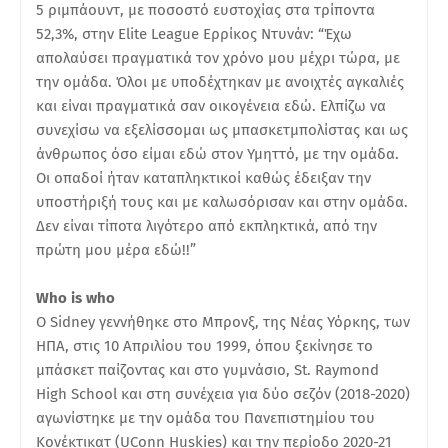
5 ριμπάουντ, με ποσοστό ευστοχίας στα τρίποντα
52,3%, στην Elite League Ερρίκος Ντυνάν: “Έχω
απολαύσει πραγματικά τον χρόνο μου μέχρι τώρα, με
την ομάδα. Όλοι με υποδέχτηκαν με ανοιχτές αγκαλιές
και είναι πραγματικά σαν οικογένεια εδώ. Ελπίζω να
συνεχίσω να εξελίσσομαι ως μπασκετμπολίστας και ως
άνθρωπος όσο είμαι εδώ στον Υμηττό, με την ομάδα.
Οι οπαδοί ήταν καταπληκτικοί καθώς έδειξαν την
υποστήριξή τους και με καλωσόρισαν και στην ομάδα.
Δεν είναι τίποτα λιγότερο από εκπληκτικά, από την
πρώτη μου μέρα εδώ!!”
Who is who
Ο Sidney γεννήθηκε στο Μπρονξ, της Νέας Υόρκης, των
ΗΠΑ, στις 10 Απριλίου του 1999, όπου ξεκίνησε το
μπάσκετ παίζοντας και στο γυμνάσιο, St. Raymond
High School και στη συνέχεια για δύο σεζόν (2018-2020)
αγωνίστηκε με την ομάδα του Πανεπιστημίου του
Κονέκτικατ (UConn Huskies) και την περίοδο 2020-21