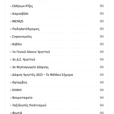
Ελλήνων Ρίζες
(5)
Καρναβάλι
(5)
ΜΕΡΑ25
(5)
Ποδηλατόδρομος
(5)
Συγκοινωνίες
(5)
Βιβλίο
(5)
1ο Γενικό Λύκειο Υμηττού
(4)
3ο Δ.Σ. Υμηττού
(4)
3ο Νηπιαγωγείο Δάφνης
(4)
Δάφνη Υμηττός 2023 – Το Μέλλον Σήμερα
(4)
Θρίαμβος
(4)
ΚΗΦΗ
(4)
Νεκροταφείο
(4)
Ταξιδευτές Πολιτισμού
(4)
Φωτιά
(4)