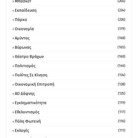
Μπάσκετ
(266)
Εκπαίδευση
(234)
Πάρκο
(226)
Οικονομία
(179)
Αμύντας
(168)
Βύρωνας
(165)
Θέατρο Βράχων
(160)
Πολιτισμός
(146)
Πολίτες Σε Κίνηση
(134)
Οικονομική Επιτροπή
(128)
ΑΟ Δάφνης
(125)
Εγκληματικότητα
(119)
Εθελοντισμός
(117)
Πόλη Φωτεινή
(116)
Εκλογές
(111)