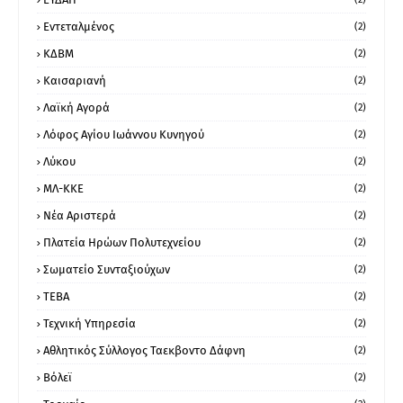
Εντεταλμένος
(2)
ΚΔΒΜ
(2)
Καισαριανή
(2)
Λαϊκή Αγορά
(2)
Λόφος Αγίου Ιωάννου Κυνηγού
(2)
Λύκου
(2)
ΜΛ-ΚΚΕ
(2)
Νέα Αριστερά
(2)
Πλατεία Ηρώων Πολυτεχνείου
(2)
Σωματείο Συνταξιούχων
(2)
ΤΕΒΑ
(2)
Τεχνική Υπηρεσία
(2)
Αθλητικός Σύλλογος Ταεκβοντο Δάφνη
(2)
Βόλεϊ
(2)