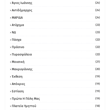
Άγιος Ιωάννης
(24)
Αντιδήμαρχος
(24)
ΜΑΡΙΔΑ
(24)
Ατύχημα
(23)
ΝΔ
(23)
Πάσχα
(22)
Πράσινο
(22)
Πυρασφάλεια
(22)
Μουσική
(21)
Μακρυγιάννης
(20)
Έκθεση
(19)
Απόκριες
(19)
Εστίαση
(19)
Πρώτα Η Πόλη Μας
(19)
Πλατεία Υμηττού
(18)