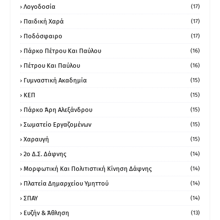
Λογοδοσία
(17)
Παιδική Χαρά
(17)
Ποδόσφαιρο
(17)
Πάρκο Πέτρου Και Παύλου
(16)
Πέτρου Και Παύλου
(16)
Γυμναστική Ακαδημία
(15)
ΚΕΠ
(15)
Πάρκο Άρη Αλεξάνδρου
(15)
Σωματείο Εργαζομένων
(15)
Χαραυγή
(15)
2ο Δ.Σ. Δάφνης
(14)
Μορφωτική Και Πολιτιστική Κίνηση Δάφνης
(14)
Πλατεία Δημαρχείου Υμηττού
(14)
ΣΠΑΥ
(14)
Ευζήν & Άθληση
(13)