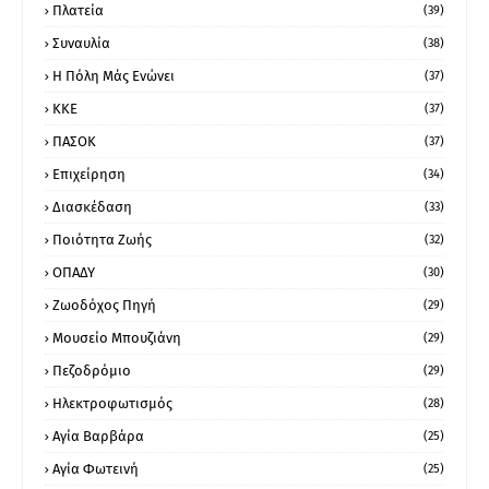
Πλατεία
(39)
Συναυλία
(38)
Η Πόλη Μάς Ενώνει
(37)
ΚΚΕ
(37)
ΠΑΣΟΚ
(37)
Επιχείρηση
(34)
Διασκέδαση
(33)
Ποιότητα Ζωής
(32)
ΟΠΑΔΥ
(30)
Ζωοδόχος Πηγή
(29)
Μουσείο Μπουζιάνη
(29)
Πεζοδρόμιο
(29)
Ηλεκτροφωτισμός
(28)
Αγία Βαρβάρα
(25)
Αγία Φωτεινή
(25)