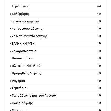
Γυμναστική
(4)
Κολύμβηση
(4)
3ο Λύκειο Υμηττού
(3)
4ο Γυμνάσιο Δάφνης
(3)
7ο Νηπιαγωγείο Δάφνης
(3)
ΕΛΛΗΝΙΚΗ ΛΥΣΗ
(3)
Ζαχαροπλαστείο
(3)
Παπαστράτειο
(3)
Πλατεία Ηλία Ηλιού
(3)
Προμηθέας Δάφνης
(3)
Ράγκμπυ
(3)
Σεμινάριο
(3)
Τένις Δάφνης Υμηττού Αμύντας
(3)
Ωδείο Δάφνης
(3)
Ταεκβοντο
(3)