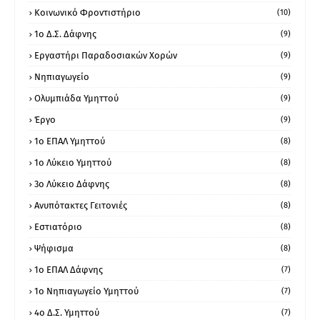
Κοινωνικό Φροντιστήριο
(10)
1ο Δ.Σ. Δάφνης
(9)
Εργαστήρι Παραδοσιακών Χορών
(9)
Νηπιαγωγείο
(9)
Ολυμπιάδα Υμηττού
(9)
Έργο
(9)
1o ΕΠΑΛ Υμηττού
(8)
1ο Λύκειο Υμηττού
(8)
3ο Λύκειο Δάφνης
(8)
Ανυπότακτες Γειτονιές
(8)
Εστιατόριο
(8)
Ψήφισμα
(8)
1ο ΕΠΑΛ Δάφνης
(7)
1ο Νηπιαγωγείο Υμηττού
(7)
4ο Δ.Σ. Υμηττού
(7)