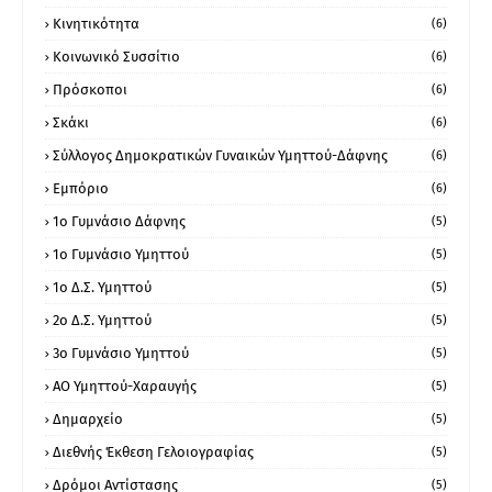
Κινητικότητα
(6)
Κοινωνικό Συσσίτιο
(6)
Πρόσκοποι
(6)
Σκάκι
(6)
Σύλλογος Δημοκρατικών Γυναικών Υμηττού-Δάφνης
(6)
Εμπόριο
(6)
1ο Γυμνάσιο Δάφνης
(5)
1ο Γυμνάσιο Υμηττού
(5)
1ο Δ.Σ. Υμηττού
(5)
2ο Δ.Σ. Υμηττού
(5)
3ο Γυμνάσιο Υμηττού
(5)
ΑΟ Υμηττού-Χαραυγής
(5)
Δημαρχείο
(5)
Διεθνής Έκθεση Γελοιογραφίας
(5)
Δρόμοι Αντίστασης
(5)