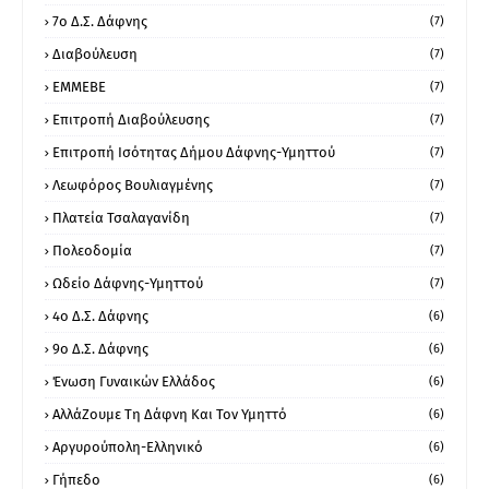
7ο Δ.Σ. Δάφνης
(7)
Διαβούλευση
(7)
ΕΜΜΕΒΕ
(7)
Επιτροπή Διαβούλευσης
(7)
Επιτροπή Ισότητας Δήμου Δάφνης-Υμηττού
(7)
Λεωφόρος Βουλιαγμένης
(7)
Πλατεία Τσαλαγανίδη
(7)
Πολεοδομία
(7)
Ωδείο Δάφνης-Υμηττού
(7)
4ο Δ.Σ. Δάφνης
(6)
9ο Δ.Σ. Δάφνης
(6)
Ένωση Γυναικών Ελλάδος
(6)
ΑλλάΖουμε Τη Δάφνη Και Τον Υμηττό
(6)
Αργυρούπολη-Ελληνικό
(6)
Γήπεδο
(6)