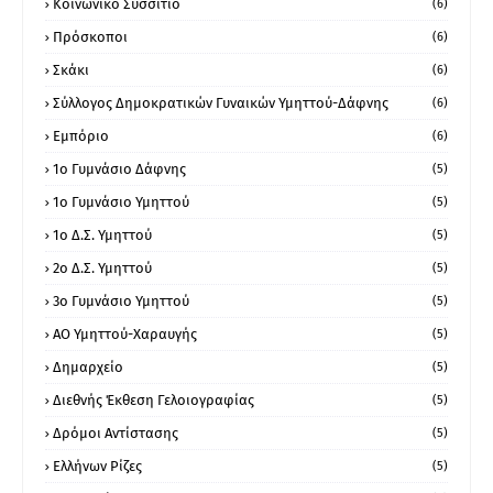
Κοινωνικό Συσσίτιο
(6)
Πρόσκοποι
(6)
Σκάκι
(6)
Σύλλογος Δημοκρατικών Γυναικών Υμηττού-Δάφνης
(6)
Εμπόριο
(6)
1ο Γυμνάσιο Δάφνης
(5)
1ο Γυμνάσιο Υμηττού
(5)
1ο Δ.Σ. Υμηττού
(5)
2ο Δ.Σ. Υμηττού
(5)
3ο Γυμνάσιο Υμηττού
(5)
ΑΟ Υμηττού-Χαραυγής
(5)
Δημαρχείο
(5)
Διεθνής Έκθεση Γελοιογραφίας
(5)
Δρόμοι Αντίστασης
(5)
Ελλήνων Ρίζες
(5)