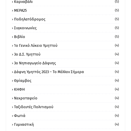
Καρναβάλι
(5)
ΜΕΡΑ25
(5)
Ποδηλατόδρομος
(5)
Συγκοινωνίες
(5)
Βιβλίο
(5)
1ο Γενικό Λύκειο Υμηττού
(4)
3ο Δ.Σ. Υμηττού
(4)
3ο Νηπιαγωγείο Δάφνης
(4)
Δάφνη Υμηττός 2023 – Το Μέλλον Σήμερα
(4)
Θρίαμβος
(4)
ΚΗΦΗ
(4)
Νεκροταφείο
(4)
Ταξιδευτές Πολιτισμού
(4)
Φωτιά
(4)
Γυμναστική
(4)