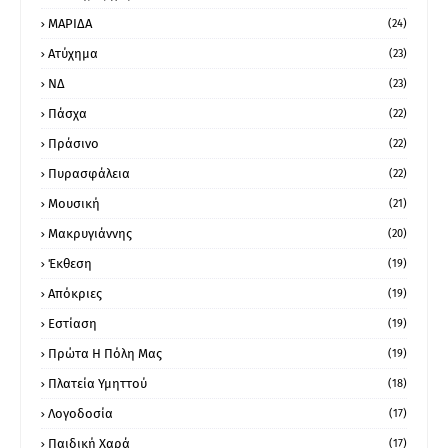
ΜΑΡΙΔΑ
(24)
Ατύχημα
(23)
ΝΔ
(23)
Πάσχα
(22)
Πράσινο
(22)
Πυρασφάλεια
(22)
Μουσική
(21)
Μακρυγιάννης
(20)
Έκθεση
(19)
Απόκριες
(19)
Εστίαση
(19)
Πρώτα Η Πόλη Μας
(19)
Πλατεία Υμηττού
(18)
Λογοδοσία
(17)
Παιδική Χαρά
(17)