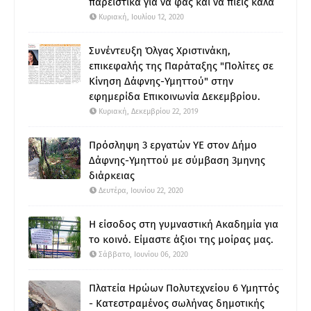
παρεΐστικα για να φας και να πιεις καλά
Κυριακή, Ιουλίου 12, 2020
Συνέντευξη Όλγας Χριστινάκη,
επικεφαλής της Παράταξης "Πολίτες σε
Κίνηση Δάφνης-Υμηττού" στην
εφημερίδα Επικοινωνία Δεκεμβρίου.
Κυριακή, Δεκεμβρίου 22, 2019
Πρόσληψη 3 εργατών ΥΕ στον Δήμο
Δάφνης-Υμηττού με σύμβαση 3μηνης
διάρκειας
Δευτέρα, Ιουνίου 22, 2020
Η είσοδος στη γυμναστική Ακαδημία για
το κοινό. Είμαστε άξιοι της μοίρας μας.
Σάββατο, Ιουνίου 06, 2020
Πλατεία Ηρώων Πολυτεχνείου 6 Υμηττός
- Κατεστραμένος σωλήνας δημοτικής