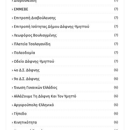
Διαβούλευση
(7)
ΕΜΜΕΒΕ
(7)
Επιτροπή Διαβούλευσης
(7)
Επιτροπή Ισότητας Δήμου Δάφνης-Υμηττού
(7)
Λεωφόρος Βουλιαγμένης
(7)
Πλατεία Τσαλαγανίδη
(7)
Πολεοδομία
(7)
Ωδείο Δάφνης-Υμηττού
(7)
4ο Δ.Σ. Δάφνης
(6)
9ο Δ.Σ. Δάφνης
(6)
Ένωση Γυναικών Ελλάδος
(6)
ΑλλάΖουμε Τη Δάφνη Και Τον Υμηττό
(6)
Αργυρούπολη-Ελληνικό
(6)
Γήπεδο
(6)
Κινητικότητα
(6)