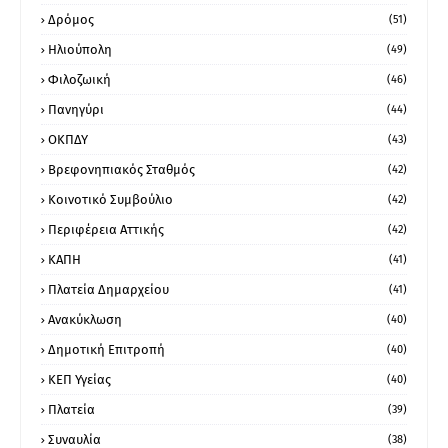
Δρόμος
(51)
Ηλιούπολη
(49)
Φιλοζωική
(46)
Πανηγύρι
(44)
ΟΚΠΔΥ
(43)
Βρεφονηπιακός Σταθμός
(42)
Κοινοτικό Συμβούλιο
(42)
Περιφέρεια Αττικής
(42)
ΚΑΠΗ
(41)
Πλατεία Δημαρχείου
(41)
Ανακύκλωση
(40)
Δημοτική Επιτροπή
(40)
ΚΕΠ Υγείας
(40)
Πλατεία
(39)
Συναυλία
(38)