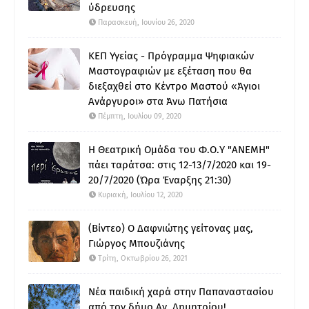
ύδρευσης
Παρασκευή, Ιουνίου 26, 2020
ΚΕΠ Υγείας - Πρόγραμμα Ψηφιακών
Μαστογραφιών με εξέταση που θα
διεξαχθεί στο Κέντρο Μαστού «Άγιοι
Ανάργυροι» στα Άνω Πατήσια
Πέμπτη, Ιουλίου 09, 2020
Η Θεατρική Ομάδα του Φ.Ο.Υ "ΑΝΕΜΗ"
πάει ταράτσα: στις 12-13/7/2020 και 19-
20/7/2020 (Ώρα Έναρξης 21:30)
Κυριακή, Ιουλίου 12, 2020
(Βίντεο) Ο Δαφνιώτης γείτονας μας,
Γιώργος Μπουζιάνης
Τρίτη, Οκτωβρίου 26, 2021
Νέα παιδική χαρά στην Παπαναστασίου
από τον δήμο Αγ. Δημητρίου!