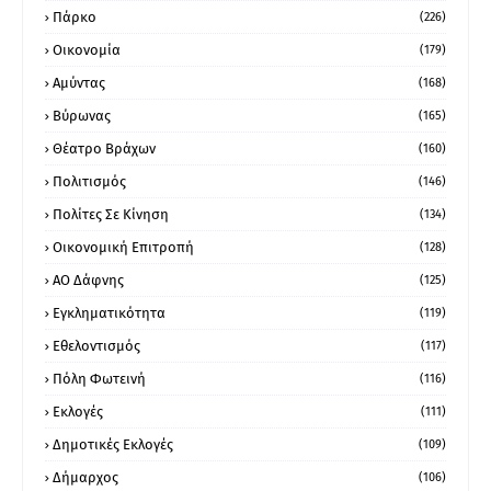
Πάρκο
(226)
Οικονομία
(179)
Αμύντας
(168)
Βύρωνας
(165)
Θέατρο Βράχων
(160)
Πολιτισμός
(146)
Πολίτες Σε Κίνηση
(134)
Οικονομική Επιτροπή
(128)
ΑΟ Δάφνης
(125)
Εγκληματικότητα
(119)
Εθελοντισμός
(117)
Πόλη Φωτεινή
(116)
Εκλογές
(111)
Δημοτικές Εκλογές
(109)
Δήμαρχος
(106)