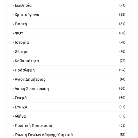
Εκκλησία
(91)
Χριστούγεννα
(88)
Γιορτή
(84)
ΦΟΥ
(80)
Ιστορία
(78)
Θέατρο
(76)
Καθαριότητα
(73)
Πρόσληψη
(64)
Άγιος Δημήτριος
(61)
Λαϊκή Συσπείρωση
(60)
Σινεμά
(60)
ΣΥΡΙΖΑ
(57)
Αθήνα
(53)
Πολιτική Προστασία
(52)
Ένωση Γονέων Δάφνης-Υμηττού
(51)