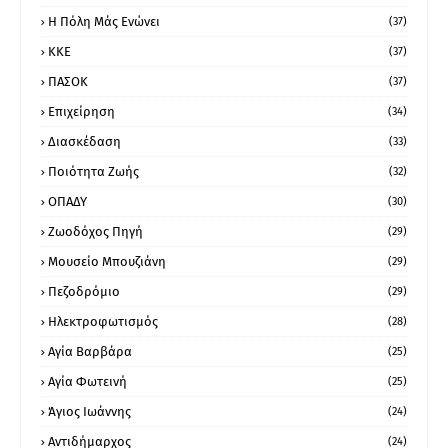
Η Πόλη Μάς Ενώνει
(37)
ΚΚΕ
(37)
ΠΑΣΟΚ
(37)
Επιχείρηση
(34)
Διασκέδαση
(33)
Ποιότητα Ζωής
(32)
ΟΠΑΔΥ
(30)
Ζωοδόχος Πηγή
(29)
Μουσείο Μπουζιάνη
(29)
Πεζοδρόμιο
(29)
Ηλεκτροφωτισμός
(28)
Αγία Βαρβάρα
(25)
Αγία Φωτεινή
(25)
Άγιος Ιωάννης
(24)
Αντιδήμαρχος
(24)