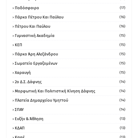
Ποδόσφαιρο
(17)
Πάρκο Πέτρου Και Παύλου
(16)
Πέτρου Και Παύλου
(16)
Γυμναστική Ακαδημία
(15)
ΚΕΠ
(15)
Πάρκο Άρη Αλεξάνδρου
(15)
Σωματείο Εργαζομένων
(15)
Χαραυγή
(15)
2ο Δ.Σ. Δάφνης
(14)
Μορφωτική Και Πολιτιστική Κίνηση Δάφνης
(14)
Πλατεία Δημαρχείου Υμηττού
(14)
ΣΠΑΥ
(14)
Ευζήν & Άθληση
(13)
ΚΔΑΠ
(13)
Καφέ
(13)