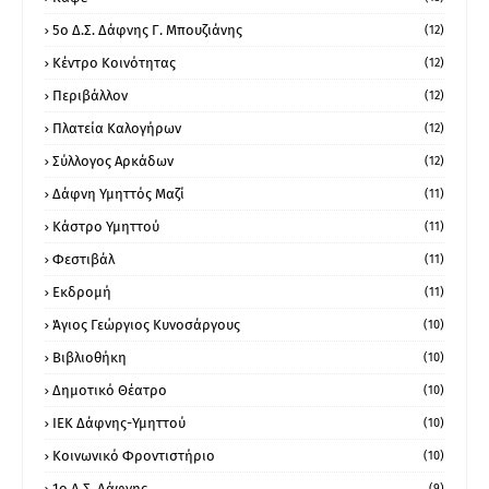
5ο Δ.Σ. Δάφνης Γ. Μπουζιάνης
(12)
Κέντρο Κοινότητας
(12)
Περιβάλλον
(12)
Πλατεία Καλογήρων
(12)
Σύλλογος Αρκάδων
(12)
Δάφνη Υμηττός Μαζί
(11)
Κάστρο Υμηττού
(11)
Φεστιβάλ
(11)
Εκδρομή
(11)
Άγιος Γεώργιος Κυνοσάργους
(10)
Βιβλιοθήκη
(10)
Δημοτικό Θέατρο
(10)
ΙΕΚ Δάφνης-Υμηττού
(10)
Κοινωνικό Φροντιστήριο
(10)
1ο Δ.Σ. Δάφνης
(9)