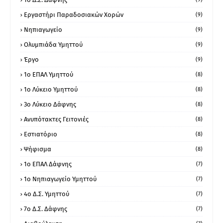
Εργαστήρι Παραδοσιακών Χορών
(9)
Νηπιαγωγείο
(9)
Ολυμπιάδα Υμηττού
(9)
Έργο
(9)
1o ΕΠΑΛ Υμηττού
(8)
1ο Λύκειο Υμηττού
(8)
3ο Λύκειο Δάφνης
(8)
Ανυπότακτες Γειτονιές
(8)
Εστιατόριο
(8)
Ψήφισμα
(8)
1ο ΕΠΑΛ Δάφνης
(7)
1ο Νηπιαγωγείο Υμηττού
(7)
4ο Δ.Σ. Υμηττού
(7)
7ο Δ.Σ. Δάφνης
(7)