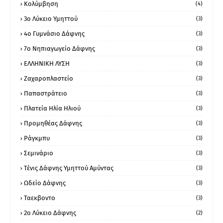
Κολύμβηση
(4)
3ο Λύκειο Υμηττού
(3)
4ο Γυμνάσιο Δάφνης
(3)
7ο Νηπιαγωγείο Δάφνης
(3)
ΕΛΛΗΝΙΚΗ ΛΥΣΗ
(3)
Ζαχαροπλαστείο
(3)
Παπαστράτειο
(3)
Πλατεία Ηλία Ηλιού
(3)
Προμηθέας Δάφνης
(3)
Ράγκμπυ
(3)
Σεμινάριο
(3)
Τένις Δάφνης Υμηττού Αμύντας
(3)
Ωδείο Δάφνης
(3)
Ταεκβοντο
(3)
2ο Λύκειο Δάφνης
(2)