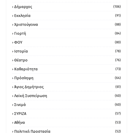
Δήμαρχος
(106)
Εκκλησία
(91)
Χριστούγεννα
(88)
Γιορτή
(84)
ΦΟΥ
(80)
Ιστορία
(78)
Θέατρο
(76)
Καθαριότητα
(73)
Πρόσληψη
(64)
Άγιος Δημήτριος
(61)
Λαϊκή Συσπείρωση
(60)
Σινεμά
(60)
ΣΥΡΙΖΑ
(57)
Αθήνα
(53)
Πολιτική Προστασία
(52)