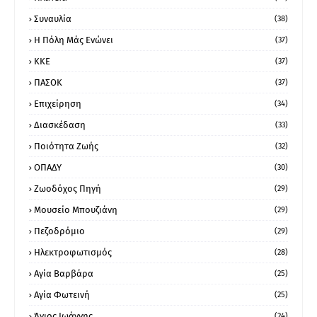
Συναυλία
(38)
Η Πόλη Μάς Ενώνει
(37)
ΚΚΕ
(37)
ΠΑΣΟΚ
(37)
Επιχείρηση
(34)
Διασκέδαση
(33)
Ποιότητα Ζωής
(32)
ΟΠΑΔΥ
(30)
Ζωοδόχος Πηγή
(29)
Μουσείο Μπουζιάνη
(29)
Πεζοδρόμιο
(29)
Ηλεκτροφωτισμός
(28)
Αγία Βαρβάρα
(25)
Αγία Φωτεινή
(25)
Άγιος Ιωάννης
(24)