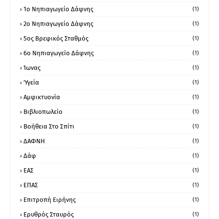
1ο Νηπιαγωγείο Δάφνης
(1)
2ο Νηπιαγωγείο Δάφνης
(1)
5ος Βρεφικός Σταθμός
(1)
6ο Νηπιαγωγείο Δάφνης
(1)
Ίωνας
(1)
Ύγεία
(1)
Αμφικτυονία
(1)
Βιβλιοπωλείο
(1)
Βοήθεια Στο Σπίτι
(1)
ΔΑΦΝΗ
(1)
Δάφ
(1)
ΕΑΣ
(1)
ΕΠΑΣ
(1)
Επιτροπή Ειρήνης
(1)
Ερυθρός Σταυρός
(1)