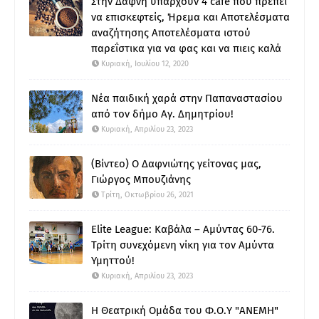
Στην Δάφνη υπάρχουν 4 cafe που πρέπει
να επισκεφτείς, Ήρεμα και Αποτελέσματα
αναζήτησης Αποτελέσματα ιστού
παρεΐστικα για να φας και να πιεις καλά
Κυριακή, Ιουλίου 12, 2020
Νέα παιδική χαρά στην Παπαναστασίου
από τον δήμο Αγ. Δημητρίου!
Κυριακή, Απριλίου 23, 2023
(Βίντεο) Ο Δαφνιώτης γείτονας μας,
Γιώργος Μπουζιάνης
Τρίτη, Οκτωβρίου 26, 2021
Elite League: Καβάλα – Αμύντας 60-76.
Τρίτη συνεχόμενη νίκη για τον Αμύντα
Υμηττού!
Κυριακή, Απριλίου 23, 2023
Η Θεατρική Ομάδα του Φ.Ο.Υ "ΑΝΕΜΗ"