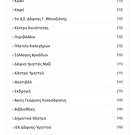
ΚΔΑΠ
(13)
Καφέ
(13)
5ο Δ.Σ. Δάφνης Γ. Μπουζιάνης
(12)
Κέντρο Κοινότητας
(12)
Περιβάλλον
(12)
Πλατεία Καλογήρων
(12)
Σύλλογος Αρκάδων
(12)
Δάφνη Υμηττός Μαζί
(11)
Κάστρο Υμηττού
(11)
Φεστιβάλ
(11)
Εκδρομή
(11)
Άγιος Γεώργιος Κυνοσάργους
(10)
Βιβλιοθήκη
(10)
Δημοτικό Θέατρο
(10)
ΙΕΚ Δάφνης-Υμηττού
(10)