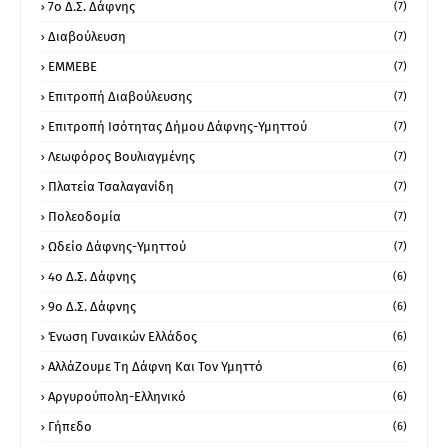
7ο Δ.Σ. Δάφνης
(7)
Διαβούλευση
(7)
ΕΜΜΕΒΕ
(7)
Επιτροπή Διαβούλευσης
(7)
Επιτροπή Ισότητας Δήμου Δάφνης-Υμηττού
(7)
Λεωφόρος Βουλιαγμένης
(7)
Πλατεία Τσαλαγανίδη
(7)
Πολεοδομία
(7)
Ωδείο Δάφνης-Υμηττού
(7)
4ο Δ.Σ. Δάφνης
(6)
9ο Δ.Σ. Δάφνης
(6)
Ένωση Γυναικών Ελλάδος
(6)
ΑλλάΖουμε Τη Δάφνη Και Τον Υμηττό
(6)
Αργυρούπολη-Ελληνικό
(6)
Γήπεδο
(6)