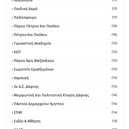
Λογοδοσία
(17)
Παιδική Χαρά
(17)
Ποδόσφαιρο
(17)
Πάρκο Πέτρου Και Παύλου
(16)
Πέτρου Και Παύλου
(16)
Γυμναστική Ακαδημία
(15)
ΚΕΠ
(15)
Πάρκο Άρη Αλεξάνδρου
(15)
Σωματείο Εργαζομένων
(15)
Χαραυγή
(15)
2ο Δ.Σ. Δάφνης
(14)
Μορφωτική Και Πολιτιστική Κίνηση Δάφνης
(14)
Πλατεία Δημαρχείου Υμηττού
(14)
ΣΠΑΥ
(14)
Ευζήν & Άθληση
(13)