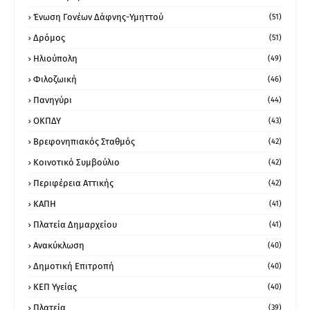
Ένωση Γονέων Δάφνης-Υμηττού
(51)
Δρόμος
(51)
Ηλιούπολη
(49)
Φιλοζωική
(46)
Πανηγύρι
(44)
ΟΚΠΔΥ
(43)
Βρεφονηπιακός Σταθμός
(42)
Κοινοτικό Συμβούλιο
(42)
Περιφέρεια Αττικής
(42)
ΚΑΠΗ
(41)
Πλατεία Δημαρχείου
(41)
Ανακύκλωση
(40)
Δημοτική Επιτροπή
(40)
ΚΕΠ Υγείας
(40)
Πλατεία
(39)