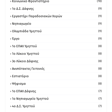
Κοινωνικό Φροντιστήριο
(10)
1ο Δ.Σ. Δάφνης
(9)
Εργαστήρι Παραδοσιακών Χορών
(9)
Νηπιαγωγείο
(9)
Ολυμπιάδα Υμηττού
(9)
Έργο
(9)
1o ΕΠΑΛ Υμηττού
(8)
1ο Λύκειο Υμηττού
(8)
3ο Λύκειο Δάφνης
(8)
Ανυπότακτες Γειτονιές
(8)
Εστιατόριο
(8)
Ψήφισμα
(8)
1ο ΕΠΑΛ Δάφνης
(7)
1ο Νηπιαγωγείο Υμηττού
(7)
4ο Δ.Σ. Υμηττού
(7)