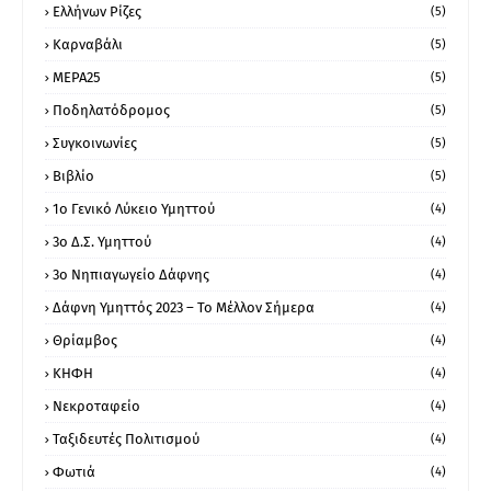
Ελλήνων Ρίζες
(5)
Καρναβάλι
(5)
ΜΕΡΑ25
(5)
Ποδηλατόδρομος
(5)
Συγκοινωνίες
(5)
Βιβλίο
(5)
1ο Γενικό Λύκειο Υμηττού
(4)
3ο Δ.Σ. Υμηττού
(4)
3ο Νηπιαγωγείο Δάφνης
(4)
Δάφνη Υμηττός 2023 – Το Μέλλον Σήμερα
(4)
Θρίαμβος
(4)
ΚΗΦΗ
(4)
Νεκροταφείο
(4)
Ταξιδευτές Πολιτισμού
(4)
Φωτιά
(4)