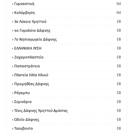
Γυμναστική
(4)
Κολύμβηση
(4)
3ο Λύκειο Υμηττού
(3)
4ο Γυμνάσιο Δάφνης
(3)
7ο Νηπιαγωγείο Δάφνης
(3)
ΕΛΛΗΝΙΚΗ ΛΥΣΗ
(3)
Ζαχαροπλαστείο
(3)
Παπαστράτειο
(3)
Πλατεία Ηλία Ηλιού
(3)
Προμηθέας Δάφνης
(3)
Ράγκμπυ
(3)
Σεμινάριο
(3)
Τένις Δάφνης Υμηττού Αμύντας
(3)
Ωδείο Δάφνης
(3)
Ταεκβοντο
(3)