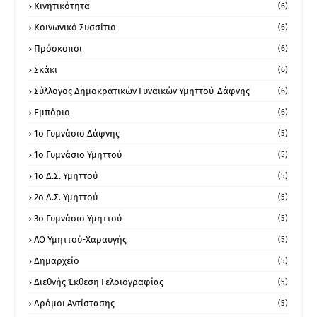
Κινητικότητα
(6)
Κοινωνικό Συσσίτιο
(6)
Πρόσκοποι
(6)
Σκάκι
(6)
Σύλλογος Δημοκρατικών Γυναικών Υμηττού-Δάφνης
(6)
Εμπόριο
(6)
1ο Γυμνάσιο Δάφνης
(5)
1ο Γυμνάσιο Υμηττού
(5)
1ο Δ.Σ. Υμηττού
(5)
2ο Δ.Σ. Υμηττού
(5)
3ο Γυμνάσιο Υμηττού
(5)
ΑΟ Υμηττού-Χαραυγής
(5)
Δημαρχείο
(5)
Διεθνής Έκθεση Γελοιογραφίας
(5)
Δρόμοι Αντίστασης
(5)