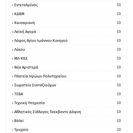
Εντεταλμένος
(2)
ΚΔΒΜ
(2)
Καισαριανή
(2)
Λαϊκή Αγορά
(2)
Λόφος Αγίου Ιωάννου Κυνηγού
(2)
Λύκου
(2)
ΜΛ-ΚΚΕ
(2)
Νέα Αριστερά
(2)
Πλατεία Ηρώων Πολυτεχνείου
(2)
Σωματείο Συνταξιούχων
(2)
ΤΕΒΑ
(2)
Τεχνική Υπηρεσία
(2)
Αθλητικός Σύλλογος Ταεκβοντο Δάφνη
(2)
Βόλεϊ
(2)
Τροχαίο
(2)