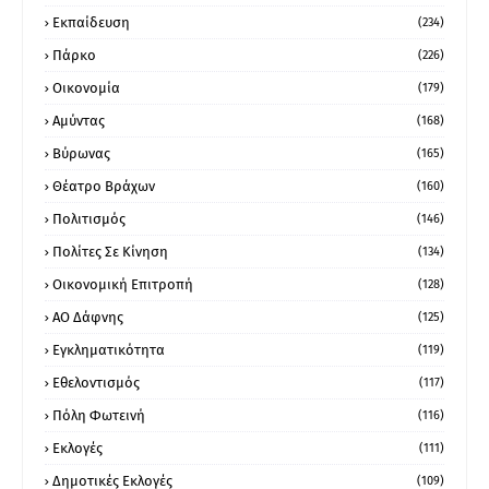
Εκπαίδευση
(234)
Πάρκο
(226)
Οικονομία
(179)
Αμύντας
(168)
Βύρωνας
(165)
Θέατρο Βράχων
(160)
Πολιτισμός
(146)
Πολίτες Σε Κίνηση
(134)
Οικονομική Επιτροπή
(128)
ΑΟ Δάφνης
(125)
Εγκληματικότητα
(119)
Εθελοντισμός
(117)
Πόλη Φωτεινή
(116)
Εκλογές
(111)
Δημοτικές Εκλογές
(109)