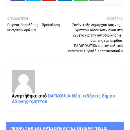
ΠΑΛΑΙΌΤΕΡΗ
ΝΕΌΤΕΡΗ
Γιώργος Δαουλάρης – Πρόσκληση
Συνέντευξη Δημάρχου Δάφνης –
κεντρικών ομιλιών
Υμηττού Τάσου Μπινίσκου στο
ένθετο για την Αυτοδιοίκηση e-
ota, της εφημερίδας
ΠΑΡΑΠΟΛΙΤΙΚΑ και τον πολιτικό
συντάκτη Περικλή Καπετανόπουλο
Αναρτήθηκε από
DAFNOULA-Νέα, ειδήσεις δήμου
Δάφνης-Υμηττού
ΜΠΟΡΕΊ ΝΑ ΣΑΣ ΑΡΈΣΟΥΝ ΑΥΤΈΣ ΟΙ ΑΝΑΡΤΉΣΕΙΣ