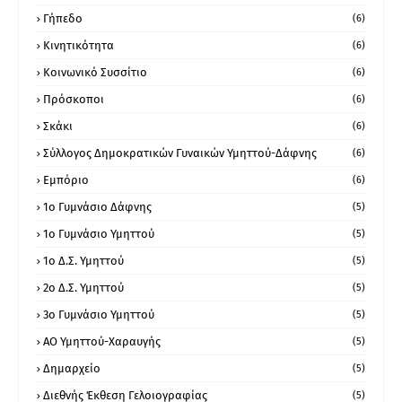
Γήπεδο
(6)
Κινητικότητα
(6)
Κοινωνικό Συσσίτιο
(6)
Πρόσκοποι
(6)
Σκάκι
(6)
Σύλλογος Δημοκρατικών Γυναικών Υμηττού-Δάφνης
(6)
Εμπόριο
(6)
1ο Γυμνάσιο Δάφνης
(5)
1ο Γυμνάσιο Υμηττού
(5)
1ο Δ.Σ. Υμηττού
(5)
2ο Δ.Σ. Υμηττού
(5)
3ο Γυμνάσιο Υμηττού
(5)
ΑΟ Υμηττού-Χαραυγής
(5)
Δημαρχείο
(5)
Διεθνής Έκθεση Γελοιογραφίας
(5)