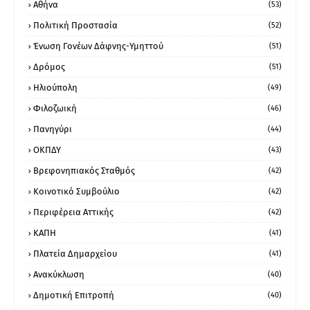
Αθήνα
(53)
Πολιτική Προστασία
(52)
Ένωση Γονέων Δάφνης-Υμηττού
(51)
Δρόμος
(51)
Ηλιούπολη
(49)
Φιλοζωική
(46)
Πανηγύρι
(44)
ΟΚΠΔΥ
(43)
Βρεφονηπιακός Σταθμός
(42)
Κοινοτικό Συμβούλιο
(42)
Περιφέρεια Αττικής
(42)
ΚΑΠΗ
(41)
Πλατεία Δημαρχείου
(41)
Ανακύκλωση
(40)
Δημοτική Επιτροπή
(40)