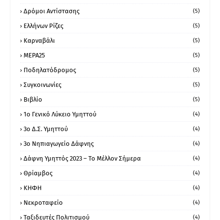
Δρόμοι Αντίστασης
(5)
Ελλήνων Ρίζες
(5)
Καρναβάλι
(5)
ΜΕΡΑ25
(5)
Ποδηλατόδρομος
(5)
Συγκοινωνίες
(5)
Βιβλίο
(5)
1ο Γενικό Λύκειο Υμηττού
(4)
3ο Δ.Σ. Υμηττού
(4)
3ο Νηπιαγωγείο Δάφνης
(4)
Δάφνη Υμηττός 2023 – Το Μέλλον Σήμερα
(4)
Θρίαμβος
(4)
ΚΗΦΗ
(4)
Νεκροταφείο
(4)
Ταξιδευτές Πολιτισμού
(4)