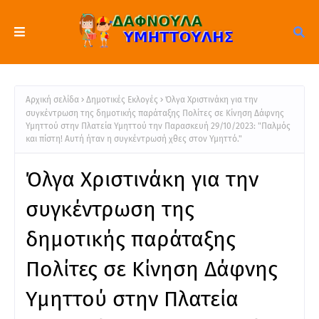
Αρχική σελίδα
Δημοτικές Εκλογές
Όλγα Χριστινάκη για την
συγκέντρωση της δημοτικής παράταξης Πολίτες σε Κίνηση Δάφνης
Υμηττού στην Πλατεία Υμηττού την Παρασκευή 29/10/2023: "Παλμός
και πίστη! Αυτή ήταν η συγκέντρωσή χθες στον Υμηττό."
Όλγα Χριστινάκη για την
συγκέντρωση της
δημοτικής παράταξης
Πολίτες σε Κίνηση Δάφνης
Υμηττού στην Πλατεία