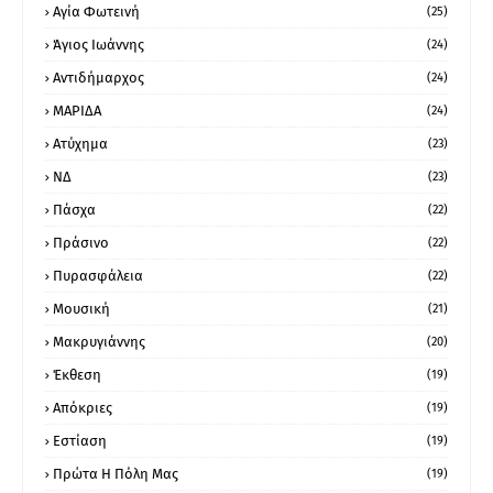
Αγία Φωτεινή
(25)
Άγιος Ιωάννης
(24)
Αντιδήμαρχος
(24)
ΜΑΡΙΔΑ
(24)
Ατύχημα
(23)
ΝΔ
(23)
Πάσχα
(22)
Πράσινο
(22)
Πυρασφάλεια
(22)
Μουσική
(21)
Μακρυγιάννης
(20)
Έκθεση
(19)
Απόκριες
(19)
Εστίαση
(19)
Πρώτα Η Πόλη Μας
(19)