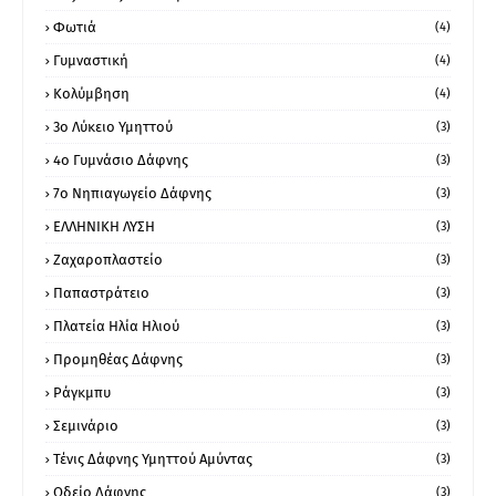
Φωτιά
(4)
Γυμναστική
(4)
Κολύμβηση
(4)
3ο Λύκειο Υμηττού
(3)
4ο Γυμνάσιο Δάφνης
(3)
7ο Νηπιαγωγείο Δάφνης
(3)
ΕΛΛΗΝΙΚΗ ΛΥΣΗ
(3)
Ζαχαροπλαστείο
(3)
Παπαστράτειο
(3)
Πλατεία Ηλία Ηλιού
(3)
Προμηθέας Δάφνης
(3)
Ράγκμπυ
(3)
Σεμινάριο
(3)
Τένις Δάφνης Υμηττού Αμύντας
(3)
Ωδείο Δάφνης
(3)