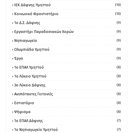
ΙΕΚ Δάφνης-Υμηττού
(10)
Κοινωνικό Φροντιστήριο
(10)
1ο Δ.Σ. Δάφνης
(9)
Εργαστήρι Παραδοσιακών Χορών
(9)
Νηπιαγωγείο
(9)
Ολυμπιάδα Υμηττού
(9)
Έργο
(9)
1o ΕΠΑΛ Υμηττού
(8)
1ο Λύκειο Υμηττού
(8)
3ο Λύκειο Δάφνης
(8)
Ανυπότακτες Γειτονιές
(8)
Εστιατόριο
(8)
Ψήφισμα
(8)
1ο ΕΠΑΛ Δάφνης
(7)
1ο Νηπιαγωγείο Υμηττού
(7)