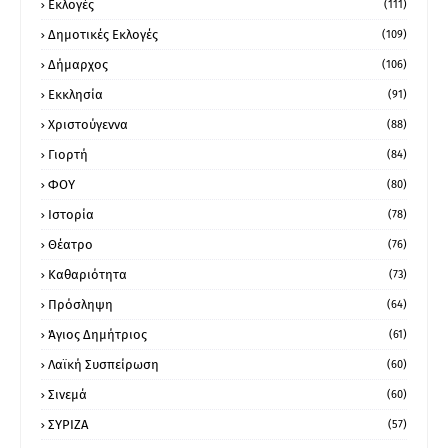
Εκλογές
(111)
Δημοτικές Εκλογές
(109)
Δήμαρχος
(106)
Εκκλησία
(91)
Χριστούγεννα
(88)
Γιορτή
(84)
ΦΟΥ
(80)
Ιστορία
(78)
Θέατρο
(76)
Καθαριότητα
(73)
Πρόσληψη
(64)
Άγιος Δημήτριος
(61)
Λαϊκή Συσπείρωση
(60)
Σινεμά
(60)
ΣΥΡΙΖΑ
(57)