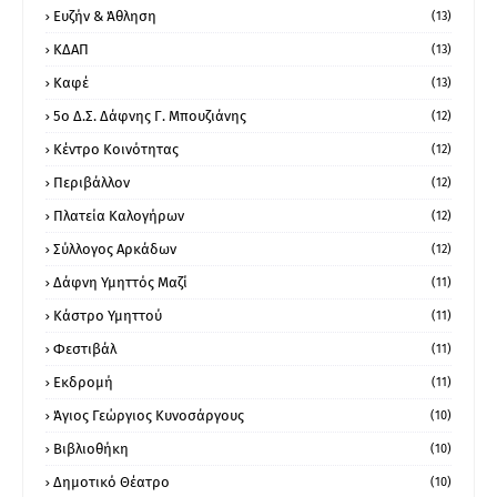
Ευζήν & Άθληση
(13)
ΚΔΑΠ
(13)
Καφέ
(13)
5ο Δ.Σ. Δάφνης Γ. Μπουζιάνης
(12)
Κέντρο Κοινότητας
(12)
Περιβάλλον
(12)
Πλατεία Καλογήρων
(12)
Σύλλογος Αρκάδων
(12)
Δάφνη Υμηττός Μαζί
(11)
Κάστρο Υμηττού
(11)
Φεστιβάλ
(11)
Εκδρομή
(11)
Άγιος Γεώργιος Κυνοσάργους
(10)
Βιβλιοθήκη
(10)
Δημοτικό Θέατρο
(10)