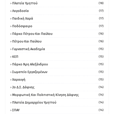
Πλατεία Υμηττού
(18)
Λογοδοσία
(17)
Παιδική Χαρά
(17)
Ποδόσφαιρο
(17)
Πάρκο Πέτρου Και Παύλου
(16)
Πέτρου Και Παύλου
(16)
Γυμναστική Ακαδημία
(15)
ΚΕΠ
(15)
Πάρκο Άρη Αλεξάνδρου
(15)
Σωματείο Εργαζομένων
(15)
Χαραυγή
(15)
2ο Δ.Σ. Δάφνης
(14)
Μορφωτική Και Πολιτιστική Κίνηση Δάφνης
(14)
Πλατεία Δημαρχείου Υμηττού
(14)
ΣΠΑΥ
(14)