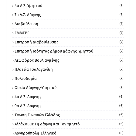
4ο Δ.Σ. Υμηττού
(7)
7ο Δ.Σ. Δάφνης
(7)
Διαβούλευση
(7)
ΕΜΜΕΒΕ
(7)
Επιτροπή Διαβούλευσης
(7)
Επιτροπή Ισότητας Δήμου Δάφνης-Υμηττού
(7)
Λεωφόρος Βουλιαγμένης
(7)
Πλατεία Τσαλαγανίδη
(7)
Πολεοδομία
(7)
Ωδείο Δάφνης-Υμηττού
(7)
4ο Δ.Σ. Δάφνης
(6)
9ο Δ.Σ. Δάφνης
(6)
Ένωση Γυναικών Ελλάδος
(6)
ΑλλάΖουμε Τη Δάφνη Και Τον Υμηττό
(6)
Αργυρούπολη-Ελληνικό
(6)