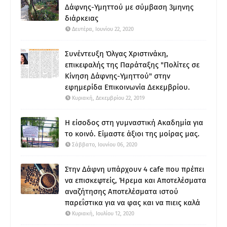
Δάφνης-Υμηττού με σύμβαση 3μηνης
διάρκειας
Δευτέρα, Ιουνίου 22, 2020
Συνέντευξη Όλγας Χριστινάκη,
επικεφαλής της Παράταξης "Πολίτες σε
Κίνηση Δάφνης-Υμηττού" στην
εφημερίδα Επικοινωνία Δεκεμβρίου.
Κυριακή, Δεκεμβρίου 22, 2019
Η είσοδος στη γυμναστική Ακαδημία για
το κοινό. Είμαστε άξιοι της μοίρας μας.
Σάββατο, Ιουνίου 06, 2020
Στην Δάφνη υπάρχουν 4 cafe που πρέπει
να επισκεφτείς, Ήρεμα και Αποτελέσματα
αναζήτησης Αποτελέσματα ιστού
παρεΐστικα για να φας και να πιεις καλά
Κυριακή, Ιουλίου 12, 2020