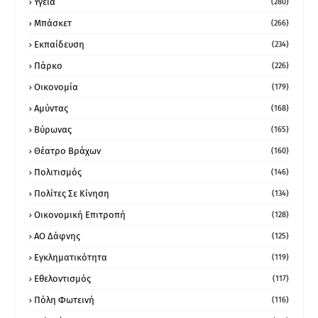
Υγεία
(280)
Μπάσκετ
(266)
Εκπαίδευση
(234)
Πάρκο
(226)
Οικονομία
(179)
Αμύντας
(168)
Βύρωνας
(165)
Θέατρο Βράχων
(160)
Πολιτισμός
(146)
Πολίτες Σε Κίνηση
(134)
Οικονομική Επιτροπή
(128)
ΑΟ Δάφνης
(125)
Εγκληματικότητα
(119)
Εθελοντισμός
(117)
Πόλη Φωτεινή
(116)