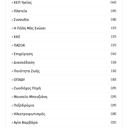
ΚΕΠ Υγείας
(40)
Πλατεία
(39)
Συναυλία
(38)
Η Πόλη Μάς Ενώνει
(37)
ΚΚΕ
(37)
ΠΑΣΟΚ
(37)
Επιχείρηση
(34)
Διασκέδαση
(33)
Ποιότητα Ζωής
(32)
ΟΠΑΔΥ
(30)
Ζωοδόχος Πηγή
(29)
Μουσείο Μπουζιάνη
(29)
Πεζοδρόμιο
(29)
Ηλεκτροφωτισμός
(28)
Αγία Βαρβάρα
(25)