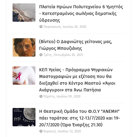
Πλατεία Ηρώων Πολυτεχνείου 6 Υμηττός
- Κατεστραμένος σωλήνας δημοτικής
ύδρευσης
Παρασκευή, Ιουνίου 26, 2020
(Βίντεο) Ο Δαφνιώτης γείτονας μας,
Γιώργος Μπουζιάνης
Τρίτη, Οκτωβρίου 26, 2021
ΚΕΠ Υγείας - Πρόγραμμα Ψηφιακών
Μαστογραφιών με εξέταση που θα
διεξαχθεί στο Κέντρο Μαστού «Άγιοι
Ανάργυροι» στα Άνω Πατήσια
Πέμπτη, Ιουλίου 09, 2020
Η Θεατρική Ομάδα του Φ.Ο.Υ "ΑΝΕΜΗ"
πάει ταράτσα: στις 12-13/7/2020 και 19-
20/7/2020 (Ώρα Έναρξης 21:30)
Κυριακή, Ιουλίου 12, 2020