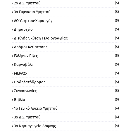
2ο Δ.Σ. Υμηττού
(5)
3ο Γυμνάσιο Υμηττού
(5)
ΑΟ Υμηττού-Χαραυγής
(5)
Δημαρχείο
(5)
Διεθνής Έκθεση Γελοιογραφίας
(5)
Δρόμοι Αντίστασης
(5)
Ελλήνων Ρίζες
(5)
Καρναβάλι
(5)
ΜΕΡΑ25
(5)
Ποδηλατόδρομος
(5)
Συγκοινωνίες
(5)
Βιβλίο
(5)
1ο Γενικό Λύκειο Υμηττού
(4)
3ο Δ.Σ. Υμηττού
(4)
3ο Νηπιαγωγείο Δάφνης
(4)