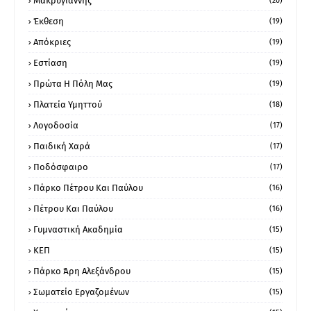
Μακρυγιάννης
(20)
Έκθεση
(19)
Απόκριες
(19)
Εστίαση
(19)
Πρώτα Η Πόλη Μας
(19)
Πλατεία Υμηττού
(18)
Λογοδοσία
(17)
Παιδική Χαρά
(17)
Ποδόσφαιρο
(17)
Πάρκο Πέτρου Και Παύλου
(16)
Πέτρου Και Παύλου
(16)
Γυμναστική Ακαδημία
(15)
ΚΕΠ
(15)
Πάρκο Άρη Αλεξάνδρου
(15)
Σωματείο Εργαζομένων
(15)