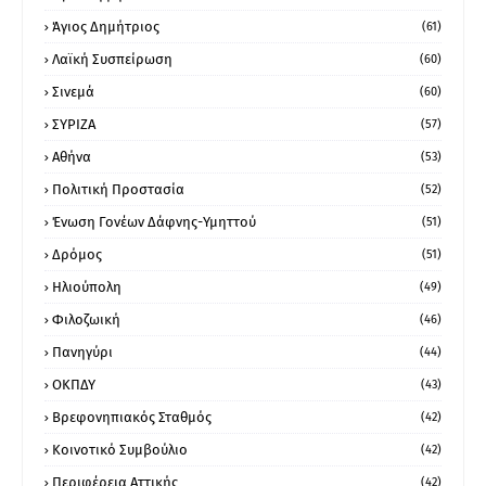
Άγιος Δημήτριος
(61)
Λαϊκή Συσπείρωση
(60)
Σινεμά
(60)
ΣΥΡΙΖΑ
(57)
Αθήνα
(53)
Πολιτική Προστασία
(52)
Ένωση Γονέων Δάφνης-Υμηττού
(51)
Δρόμος
(51)
Ηλιούπολη
(49)
Φιλοζωική
(46)
Πανηγύρι
(44)
ΟΚΠΔΥ
(43)
Βρεφονηπιακός Σταθμός
(42)
Κοινοτικό Συμβούλιο
(42)
Περιφέρεια Αττικής
(42)