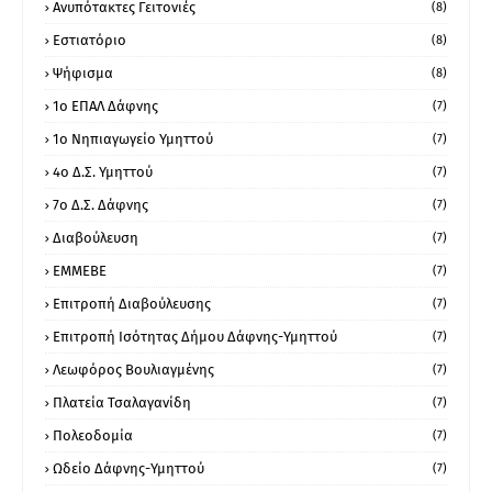
Ανυπότακτες Γειτονιές
(8)
Εστιατόριο
(8)
Ψήφισμα
(8)
1ο ΕΠΑΛ Δάφνης
(7)
1ο Νηπιαγωγείο Υμηττού
(7)
4ο Δ.Σ. Υμηττού
(7)
7ο Δ.Σ. Δάφνης
(7)
Διαβούλευση
(7)
ΕΜΜΕΒΕ
(7)
Επιτροπή Διαβούλευσης
(7)
Επιτροπή Ισότητας Δήμου Δάφνης-Υμηττού
(7)
Λεωφόρος Βουλιαγμένης
(7)
Πλατεία Τσαλαγανίδη
(7)
Πολεοδομία
(7)
Ωδείο Δάφνης-Υμηττού
(7)