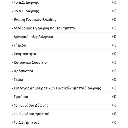
4ο Δ.Σ. Δάφνης
(6)
9ο Δ.Σ. Δάφνης
(6)
Ένωση Γυναικών Ελλάδος
(6)
ΑλλάΖουμε Τη Δάφνη Και Τον Υμηττό
(6)
Αργυρούπολη-Ελληνικό
(6)
Γήπεδο
(6)
Κινητικότητα
(6)
Κοινωνικό Συσσίτιο
(6)
Πρόσκοποι
(6)
Σκάκι
(6)
Σύλλογος Δημοκρατικών Γυναικών Υμηττού-Δάφνης
(6)
Εμπόριο
(6)
1ο Γυμνάσιο Δάφνης
(5)
1ο Γυμνάσιο Υμηττού
(5)
1ο Δ.Σ. Υμηττού
(5)