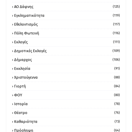
ΑΟ Δάφνης
(125)
Εγκληματικότητα
(119)
Εθελοντισμός
(117)
Πόλη Φωτεινή
(116)
Εκλογές
(111)
Δημοτικές Εκλογές
(109)
Δήμαρχος
(106)
Εκκλησία
(91)
Χριστούγεννα
(88)
Γιορτή
(84)
ΦΟΥ
(80)
Ιστορία
(78)
Θέατρο
(76)
Καθαριότητα
(73)
Πρόσληψη
(64)