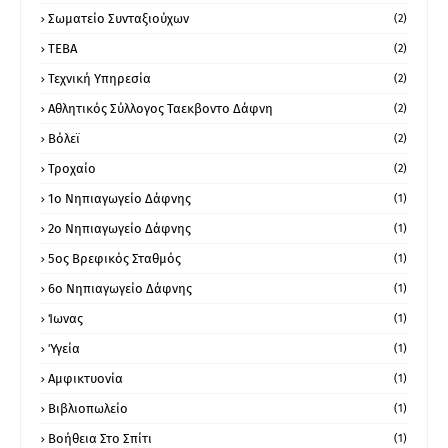
Σωματείο Συνταξιούχων
(2)
ΤΕΒΑ
(2)
Τεχνική Υπηρεσία
(2)
Αθλητικός Σύλλογος Ταεκβοντο Δάφνη
(2)
Βόλεϊ
(2)
Τροχαίο
(2)
1ο Νηπιαγωγείο Δάφνης
(1)
2ο Νηπιαγωγείο Δάφνης
(1)
5ος Βρεφικός Σταθμός
(1)
6ο Νηπιαγωγείο Δάφνης
(1)
Ίωνας
(1)
Ύγεία
(1)
Αμφικτυονία
(1)
Βιβλιοπωλείο
(1)
Βοήθεια Στο Σπίτι
(1)