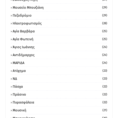
Μουσείο Μπουζιάνη
(29)
Πεζοδρόμιο
(29)
Ηλεκτροφωτισμός
(28)
Αγία Βαρβάρα
(25)
Αγία Φωτεινή
(25)
Άγιος Ιωάννης
(24)
Αντιδήμαρχος
(24)
ΜΑΡΙΔΑ
(24)
Ατύχημα
(23)
ΝΔ
(23)
Πάσχα
(22)
Πράσινο
(22)
Πυρασφάλεια
(22)
Μουσική
(21)