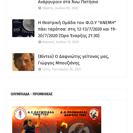
Ανάργυροι» στα Άνω Πατήσια
Πέμπτη, Ιουλίου 09, 2020
Η Θεατρική Ομάδα του Φ.Ο.Υ "ΑΝΕΜΗ"
πάει ταράτσα: στις 12-13/7/2020 και 19-
20/7/2020 (Ώρα Έναρξης 21:30)
Κυριακή, Ιουλίου 12, 2020
(Βίντεο) Ο Δαφνιώτης γείτονας μας,
Γιώργος Μπουζιάνης
Τρίτη, Οκτωβρίου 26, 2021
ΟΛΥΜΠΙΑΔΑ - ΠΡΟΜΗΘΕΑΣ