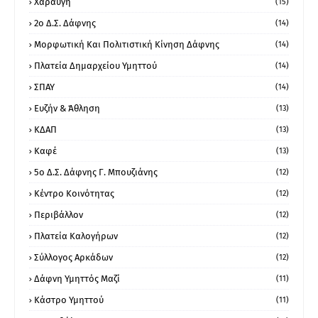
Χαραυγή
(15)
2ο Δ.Σ. Δάφνης
(14)
Μορφωτική Και Πολιτιστική Κίνηση Δάφνης
(14)
Πλατεία Δημαρχείου Υμηττού
(14)
ΣΠΑΥ
(14)
Ευζήν & Άθληση
(13)
ΚΔΑΠ
(13)
Καφέ
(13)
5ο Δ.Σ. Δάφνης Γ. Μπουζιάνης
(12)
Κέντρο Κοινότητας
(12)
Περιβάλλον
(12)
Πλατεία Καλογήρων
(12)
Σύλλογος Αρκάδων
(12)
Δάφνη Υμηττός Μαζί
(11)
Κάστρο Υμηττού
(11)