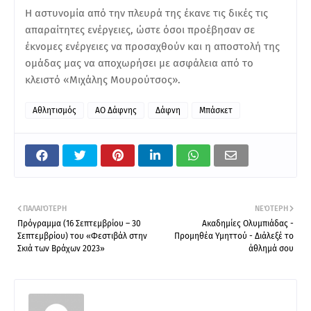
Η αστυνομία από την πλευρά της έκανε τις δικές τις
απαραίτητες ενέργειες, ώστε όσοι προέβησαν σε
έκνομες ενέργειες να προσαχθούν και η αποστολή της
ομάδας μας να αποχωρήσει με ασφάλεια από το
κλειστό «Μιχάλης Μουρούτσος».
Αθλητισμός
ΑΟ Δάφνης
Δάφνη
Μπάσκετ
ΠΑΛΑΙΌΤΕΡΗ
ΝΕΌΤΕΡΗ
Πρόγραμμα (16 Σεπτεμβρίου – 30
Ακαδημίες Ολυμπιάδας -
Σεπτεμβρίου) του «Φεστιβάλ στην
Προμηθέα Υμηττού - Διάλεξέ το
Σκιά των Βράχων 2023»
άθλημά σου