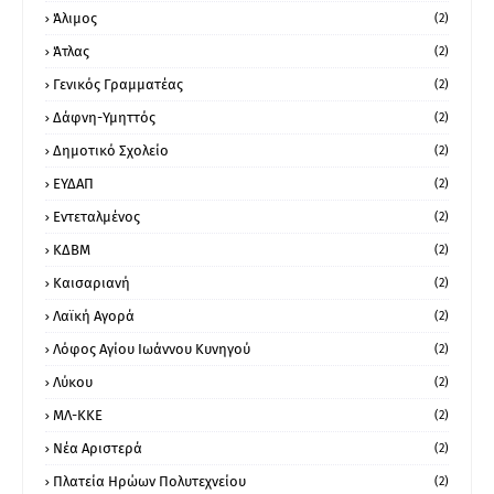
Άλιμος
(2)
Άτλας
(2)
Γενικός Γραμματέας
(2)
Δάφνη-Υμηττός
(2)
Δημοτικό Σχολείο
(2)
ΕΥΔΑΠ
(2)
Εντεταλμένος
(2)
ΚΔΒΜ
(2)
Καισαριανή
(2)
Λαϊκή Αγορά
(2)
Λόφος Αγίου Ιωάννου Κυνηγού
(2)
Λύκου
(2)
ΜΛ-ΚΚΕ
(2)
Νέα Αριστερά
(2)
Πλατεία Ηρώων Πολυτεχνείου
(2)