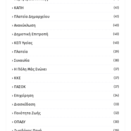
ΚΑΠΗ
(41)
Πλατεία Δημαρχείου
(41)
Ανακύκλωση
(40)
Δημοτική Επιτροπή
(40)
ΚΕΠ Υγείας
(40)
Πλατεία
(39)
Συναυλία
(38)
Η Πόλη Μάς Ενώνει
(37)
ΚΚΕ
(37)
ΠΑΣΟΚ
(37)
Επιχείρηση
(34)
Διασκέδαση
(33)
Ποιότητα Ζωής
(32)
ΟΠΑΔΥ
(30)
Ζωοδόχος Πηγή
(29)