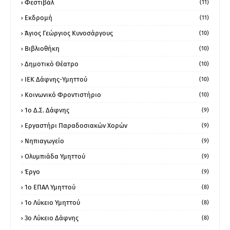
Φεστιβάλ
(11)
Εκδρομή
(11)
Άγιος Γεώργιος Κυνοσάργους
(10)
Βιβλιοθήκη
(10)
Δημοτικό Θέατρο
(10)
ΙΕΚ Δάφνης-Υμηττού
(10)
Κοινωνικό Φροντιστήριο
(10)
1ο Δ.Σ. Δάφνης
(9)
Εργαστήρι Παραδοσιακών Χορών
(9)
Νηπιαγωγείο
(9)
Ολυμπιάδα Υμηττού
(9)
Έργο
(9)
1o ΕΠΑΛ Υμηττού
(8)
1ο Λύκειο Υμηττού
(8)
3ο Λύκειο Δάφνης
(8)