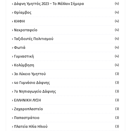
Δάφνη Υμηττός 2023 – Το Μέλλον Σήμερα
(4)
Θρίαμβος
(4)
ΚΗΦΗ
(4)
Νεκροταφείο
(4)
Ταξιδευτές Πολιτισμού
(4)
Φωτιά
(4)
Γυμναστική
(4)
Κολύμβηση
(4)
3ο Λύκειο Υμηττού
(3)
4ο Γυμνάσιο Δάφνης
(3)
7ο Νηπιαγωγείο Δάφνης
(3)
ΕΛΛΗΝΙΚΗ ΛΥΣΗ
(3)
Ζαχαροπλαστείο
(3)
Παπαστράτειο
(3)
Πλατεία Ηλία Ηλιού
(3)