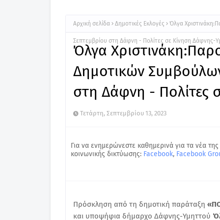
Αρχική σελίδα
Δημοτικές Εκλογές
Όλγα Χριστινάκη:
Σεπτεμβρίου στη Δάφνη - Πολίτες σε Κίνηση Δάφνης-
Όλγα Χριστινάκη:Πα
Δημοτικών Συμβούλων
στη Δάφνη - Πολίτες 
Τετάρτη, Σεπτεμβρίου 13, 2023
Για να ενημερώνεστε καθημερινά για τα νέα της
κοινωνικής δικτύωσης:
Facebook
,
Facebook Gro
Πρόσκληση από τη δημοτική παράταξη
«ΠΟ
και υποψήφια δήμαρχο Δάφνης-Υμηττού
Ό