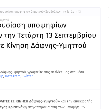
Παρουσίαση υποψηφίων Δημοτικών Συμβούλων την Τετάρτη 13
Υμηττού
ρουσίαση υποψηφίων
 την Τετάρτη 13 Σεπτεμβρίου
σε Κίνηση Δάφνης-Υμηττού
 Δάφνης-Υμηττού, γραφτείτε στις σελίδες μας στα μέσα
up
,
Instagram
,
Twitter
.
ΛΙΤΕΣ ΣΕ ΚΙΝΗΣΗ Δάφνης-Υμηττού»
και την επικεφαλής
λγας Χριστινάκη
στην παρουσίαση των υποψήφιων