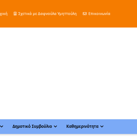
χική
Σχετικά με Δαφνούλα Υμηττούλη
Επικοινωνία
Δημοτικό Συμβούλιο
Καθημερινότητα