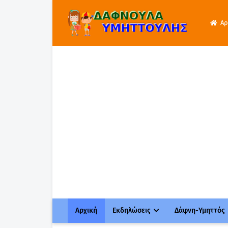
Αρ
Αρχική
Εκδηλώσεις
Δάφνη-Υμηττός