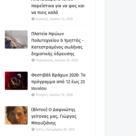
παρεΐστικα για να φας και
να πιεις καλά
Κυριακή, Ιουλίου 12, 2020
Πλατεία Ηρώων
Πολυτεχνείου 6 Υμηττός -
Κατεστραμένος σωλήνας
δημοτικής ύδρευσης
Παρασκευή, Ιουνίου 26, 2020
Φεστιβάλ Βράχων 2026: Το
πρόγραμμα από 12 έως 23
Ιουνίου
Τετάρτη, Ιουνίου 10, 2026
(Βίντεο) Ο Δαφνιώτης
γείτονας μας, Γιώργος
Μπουζιάνης
Τρίτη, Οκτωβρίου 26, 2021