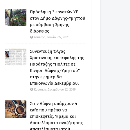
Πρόσληψη 3 εργατών ΥΕ
στον Δήμο Δάφνης-Υμηττού
με σύμβαση 3μηνης
διάρκειας
Δευτέρα, Ιουνίου 22, 2020
Συνέντευξη Όλγας
Χριστινάκη, επικεφαλής της
Παράταξης "Πολίτες σε
Κίνηση Δάφνης-Υμηττού"
στην εφημερίδα
Επικοινωνία Δεκεμβρίου.
Κυριακή, Δεκεμβρίου 22, 2019
Στην Δάφνη υπάρχουν 4
cafe που πρέπει να
επισκεφτείς, Ήρεμα και
Αποτελέσματα αναζήτησης
Αποτελέσματα ιστού