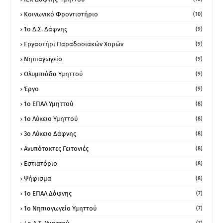
Κοινωνικό Φροντιστήριο
(10)
1ο Δ.Σ. Δάφνης
(9)
Εργαστήρι Παραδοσιακών Χορών
(9)
Νηπιαγωγείο
(9)
Ολυμπιάδα Υμηττού
(9)
Έργο
(9)
1o ΕΠΑΛ Υμηττού
(8)
1ο Λύκειο Υμηττού
(8)
3ο Λύκειο Δάφνης
(8)
Ανυπότακτες Γειτονιές
(8)
Εστιατόριο
(8)
Ψήφισμα
(8)
1ο ΕΠΑΛ Δάφνης
(7)
1ο Νηπιαγωγείο Υμηττού
(7)