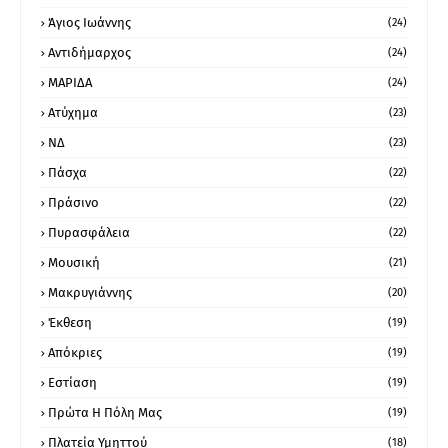
Άγιος Ιωάννης
(24)
Αντιδήμαρχος
(24)
ΜΑΡΙΔΑ
(24)
Ατύχημα
(23)
ΝΔ
(23)
Πάσχα
(22)
Πράσινο
(22)
Πυρασφάλεια
(22)
Μουσική
(21)
Μακρυγιάννης
(20)
Έκθεση
(19)
Απόκριες
(19)
Εστίαση
(19)
Πρώτα Η Πόλη Μας
(19)
Πλατεία Υμηττού
(18)