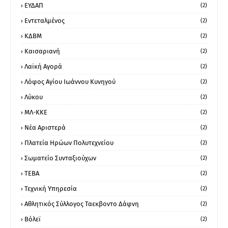
ΕΥΔΑΠ
(2)
Εντεταλμένος
(2)
ΚΔΒΜ
(2)
Καισαριανή
(2)
Λαϊκή Αγορά
(2)
Λόφος Αγίου Ιωάννου Κυνηγού
(2)
Λύκου
(2)
ΜΛ-ΚΚΕ
(2)
Νέα Αριστερά
(2)
Πλατεία Ηρώων Πολυτεχνείου
(2)
Σωματείο Συνταξιούχων
(2)
ΤΕΒΑ
(2)
Τεχνική Υπηρεσία
(2)
Αθλητικός Σύλλογος Ταεκβοντο Δάφνη
(2)
Βόλεϊ
(2)