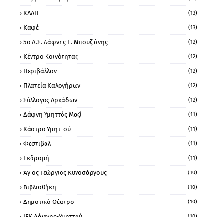
ΚΔΑΠ
(13)
Καφέ
(13)
5ο Δ.Σ. Δάφνης Γ. Μπουζιάνης
(12)
Κέντρο Κοινότητας
(12)
Περιβάλλον
(12)
Πλατεία Καλογήρων
(12)
Σύλλογος Αρκάδων
(12)
Δάφνη Υμηττός Μαζί
(11)
Κάστρο Υμηττού
(11)
Φεστιβάλ
(11)
Εκδρομή
(11)
Άγιος Γεώργιος Κυνοσάργους
(10)
Βιβλιοθήκη
(10)
Δημοτικό Θέατρο
(10)
ΙΕΚ Δάφνης-Υμηττού
(10)