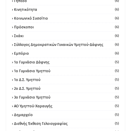
Γήπεδο
(6)
Κινητικότητα
(6)
Κοινωνικό Συσσίτιο
(6)
Πρόσκοποι
(6)
Σκάκι
(6)
Σύλλογος Δημοκρατικών Γυναικών Υμηττού-Δάφνης
(6)
Εμπόριο
(6)
1ο Γυμνάσιο Δάφνης
(5)
1ο Γυμνάσιο Υμηττού
(5)
1ο Δ.Σ. Υμηττού
(5)
2ο Δ.Σ. Υμηττού
(5)
3ο Γυμνάσιο Υμηττού
(5)
ΑΟ Υμηττού-Χαραυγής
(5)
Δημαρχείο
(5)
Διεθνής Έκθεση Γελοιογραφίας
(5)