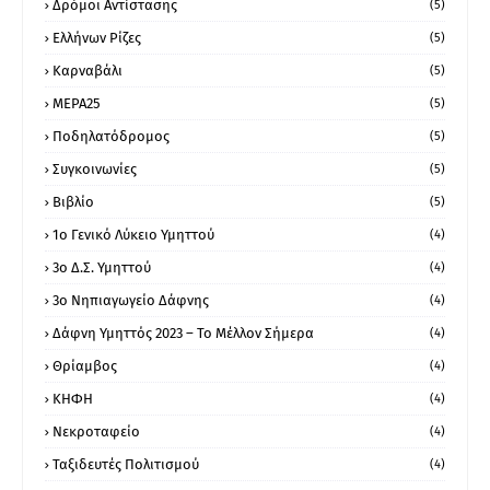
Δρόμοι Αντίστασης
(5)
Ελλήνων Ρίζες
(5)
Καρναβάλι
(5)
ΜΕΡΑ25
(5)
Ποδηλατόδρομος
(5)
Συγκοινωνίες
(5)
Βιβλίο
(5)
1ο Γενικό Λύκειο Υμηττού
(4)
3ο Δ.Σ. Υμηττού
(4)
3ο Νηπιαγωγείο Δάφνης
(4)
Δάφνη Υμηττός 2023 – Το Μέλλον Σήμερα
(4)
Θρίαμβος
(4)
ΚΗΦΗ
(4)
Νεκροταφείο
(4)
Ταξιδευτές Πολιτισμού
(4)