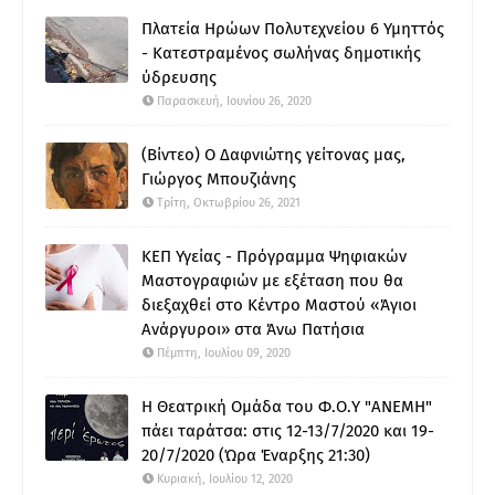
Πλατεία Ηρώων Πολυτεχνείου 6 Υμηττός
- Κατεστραμένος σωλήνας δημοτικής
ύδρευσης
Παρασκευή, Ιουνίου 26, 2020
(Βίντεο) Ο Δαφνιώτης γείτονας μας,
Γιώργος Μπουζιάνης
Τρίτη, Οκτωβρίου 26, 2021
ΚΕΠ Υγείας - Πρόγραμμα Ψηφιακών
Μαστογραφιών με εξέταση που θα
διεξαχθεί στο Κέντρο Μαστού «Άγιοι
Ανάργυροι» στα Άνω Πατήσια
Πέμπτη, Ιουλίου 09, 2020
Η Θεατρική Ομάδα του Φ.Ο.Υ "ΑΝΕΜΗ"
πάει ταράτσα: στις 12-13/7/2020 και 19-
20/7/2020 (Ώρα Έναρξης 21:30)
Κυριακή, Ιουλίου 12, 2020