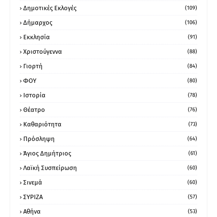
Δημοτικές Εκλογές
(109)
Δήμαρχος
(106)
Εκκλησία
(91)
Χριστούγεννα
(88)
Γιορτή
(84)
ΦΟΥ
(80)
Ιστορία
(78)
Θέατρο
(76)
Καθαριότητα
(73)
Πρόσληψη
(64)
Άγιος Δημήτριος
(61)
Λαϊκή Συσπείρωση
(60)
Σινεμά
(60)
ΣΥΡΙΖΑ
(57)
Αθήνα
(53)