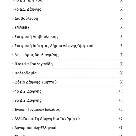
4ο Δ.Σ. Υμηττού
(7)
7ο Δ.Σ. Δάφνης
(7)
Διαβούλευση
(7)
ΕΜΜΕΒΕ
(7)
Επιτροπή Διαβούλευσης
(7)
Επιτροπή Ισότητας Δήμου Δάφνης-Υμηττού
(7)
Λεωφόρος Βουλιαγμένης
(7)
Πλατεία Τσαλαγανίδη
(7)
Πολεοδομία
(7)
Ωδείο Δάφνης-Υμηττού
(7)
4ο Δ.Σ. Δάφνης
(6)
9ο Δ.Σ. Δάφνης
(6)
Ένωση Γυναικών Ελλάδος
(6)
ΑλλάΖουμε Τη Δάφνη Και Τον Υμηττό
(6)
Αργυρούπολη-Ελληνικό
(6)