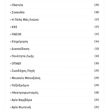
Πλατεία
(39)
Συναυλία
(38)
Η Πόλη Μάς Ενώνει
(37)
ΚΚΕ
(37)
ΠΑΣΟΚ
(37)
Επιχείρηση
(34)
Διασκέδαση
(33)
Ποιότητα Ζωής
(32)
ΟΠΑΔΥ
(30)
Ζωοδόχος Πηγή
(29)
Μουσείο Μπουζιάνη
(29)
Πεζοδρόμιο
(29)
Ηλεκτροφωτισμός
(28)
Αγία Βαρβάρα
(25)
Αγία Φωτεινή
(25)