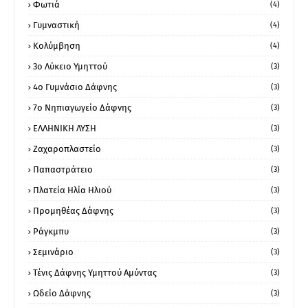
Φωτιά
(4)
Γυμναστική
(4)
Κολύμβηση
(4)
3ο Λύκειο Υμηττού
(3)
4ο Γυμνάσιο Δάφνης
(3)
7ο Νηπιαγωγείο Δάφνης
(3)
ΕΛΛΗΝΙΚΗ ΛΥΣΗ
(3)
Ζαχαροπλαστείο
(3)
Παπαστράτειο
(3)
Πλατεία Ηλία Ηλιού
(3)
Προμηθέας Δάφνης
(3)
Ράγκμπυ
(3)
Σεμινάριο
(3)
Τένις Δάφνης Υμηττού Αμύντας
(3)
Ωδείο Δάφνης
(3)