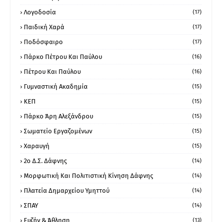
Λογοδοσία
(17)
Παιδική Χαρά
(17)
Ποδόσφαιρο
(17)
Πάρκο Πέτρου Και Παύλου
(16)
Πέτρου Και Παύλου
(16)
Γυμναστική Ακαδημία
(15)
ΚΕΠ
(15)
Πάρκο Άρη Αλεξάνδρου
(15)
Σωματείο Εργαζομένων
(15)
Χαραυγή
(15)
2ο Δ.Σ. Δάφνης
(14)
Μορφωτική Και Πολιτιστική Κίνηση Δάφνης
(14)
Πλατεία Δημαρχείου Υμηττού
(14)
ΣΠΑΥ
(14)
Ευζήν & Άθληση
(13)