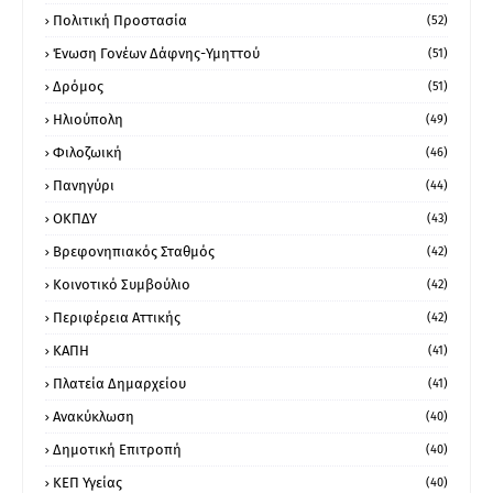
Πολιτική Προστασία
(52)
Ένωση Γονέων Δάφνης-Υμηττού
(51)
Δρόμος
(51)
Ηλιούπολη
(49)
Φιλοζωική
(46)
Πανηγύρι
(44)
ΟΚΠΔΥ
(43)
Βρεφονηπιακός Σταθμός
(42)
Κοινοτικό Συμβούλιο
(42)
Περιφέρεια Αττικής
(42)
ΚΑΠΗ
(41)
Πλατεία Δημαρχείου
(41)
Ανακύκλωση
(40)
Δημοτική Επιτροπή
(40)
ΚΕΠ Υγείας
(40)