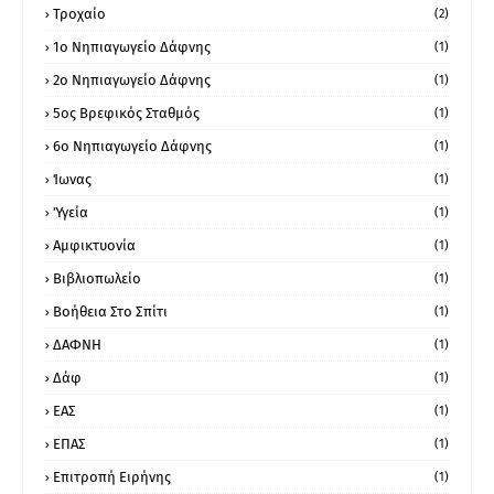
Τροχαίο
(2)
1ο Νηπιαγωγείο Δάφνης
(1)
2ο Νηπιαγωγείο Δάφνης
(1)
5ος Βρεφικός Σταθμός
(1)
6ο Νηπιαγωγείο Δάφνης
(1)
Ίωνας
(1)
Ύγεία
(1)
Αμφικτυονία
(1)
Βιβλιοπωλείο
(1)
Βοήθεια Στο Σπίτι
(1)
ΔΑΦΝΗ
(1)
Δάφ
(1)
ΕΑΣ
(1)
ΕΠΑΣ
(1)
Επιτροπή Ειρήνης
(1)