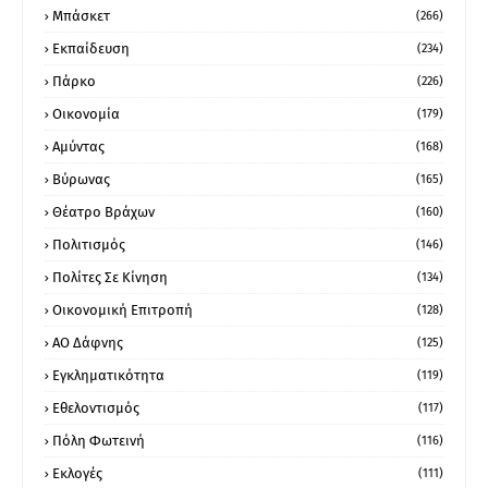
Μπάσκετ
(266)
Εκπαίδευση
(234)
Πάρκο
(226)
Οικονομία
(179)
Αμύντας
(168)
Βύρωνας
(165)
Θέατρο Βράχων
(160)
Πολιτισμός
(146)
Πολίτες Σε Κίνηση
(134)
Οικονομική Επιτροπή
(128)
ΑΟ Δάφνης
(125)
Εγκληματικότητα
(119)
Εθελοντισμός
(117)
Πόλη Φωτεινή
(116)
Εκλογές
(111)