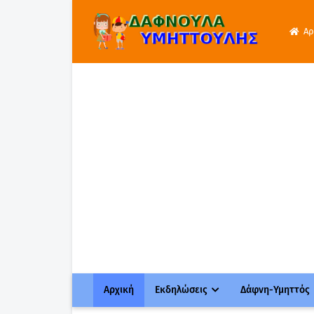
Αρ
Αρχική
Εκδηλώσεις
Δάφνη-Υμηττός