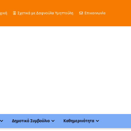
χική
Σχετικά με Δαφνούλα Υμηττούλη
Επικοινωνία
Δημοτικό Συμβούλιο
Καθημερινότητα