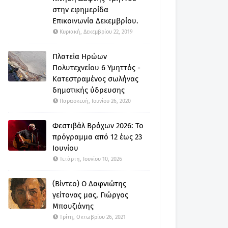
στην εφημερίδα
Επικοινωνία Δεκεμβρίου.
Κυριακή, Δεκεμβρίου 22, 2019
Πλατεία Ηρώων
Πολυτεχνείου 6 Υμηττός -
Κατεστραμένος σωλήνας
δημοτικής ύδρευσης
Παρασκευή, Ιουνίου 26, 2020
Φεστιβάλ Βράχων 2026: Το
πρόγραμμα από 12 έως 23
Ιουνίου
Τετάρτη, Ιουνίου 10, 2026
(Βίντεο) Ο Δαφνιώτης
γείτονας μας, Γιώργος
Μπουζιάνης
Τρίτη, Οκτωβρίου 26, 2021