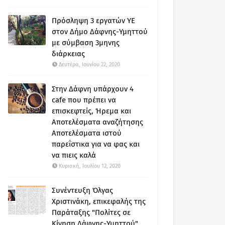
Πρόσληψη 3 εργατών ΥΕ
στον Δήμο Δάφνης-Υμηττού
με σύμβαση 3μηνης
διάρκειας
Δευτέρα, Ιουνίου 22, 2020
Στην Δάφνη υπάρχουν 4
cafe που πρέπει να
επισκεφτείς, Ήρεμα και
Αποτελέσματα αναζήτησης
Αποτελέσματα ιστού
παρεΐστικα για να φας και
να πιεις καλά
Κυριακή, Ιουλίου 12, 2020
Συνέντευξη Όλγας
Χριστινάκη, επικεφαλής της
Παράταξης "Πολίτες σε
Κίνηση Δάφνης-Υμηττού"