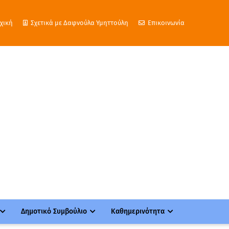
χική
Σχετικά με Δαφνούλα Υμηττούλη
Επικοινωνία
Δημοτικό Συμβούλιο
Καθημερινότητα