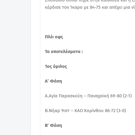
Σπουδαίο διπλό πήρε στην Καλλιθέα και η Ε
κέρδισε τον Ίκαρο με 84-75 και απέχει μια 
Πλέι οφς
Τα αποτελέσματα :
1ος όμιλος
Α’ Φάση
Α.Αγία Παρασκεύη – Παναχαϊκή 69-80 (2-1)
Β.Νήαρ Ήστ – ΚΑΟ Κορίνθου 86-72 (3-0)
Β’ Φάση