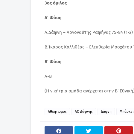
3ος όμιλος
Α’ Φάση
Α.Δάφνη – Αργοναύτης Ραφήνας 75-84 (1-2)
Β.Ίκαρος Καλλιθέας – Ελευθερία Μοσχάτου 7
Β’ Φάση
Α-Β
(Η νικήτρια ομάδα ανέρχεται στην Β’ Εθνική
Αθλητισμός
ΑΟ Δάφνης
Δάφνη
Μπάσκετ