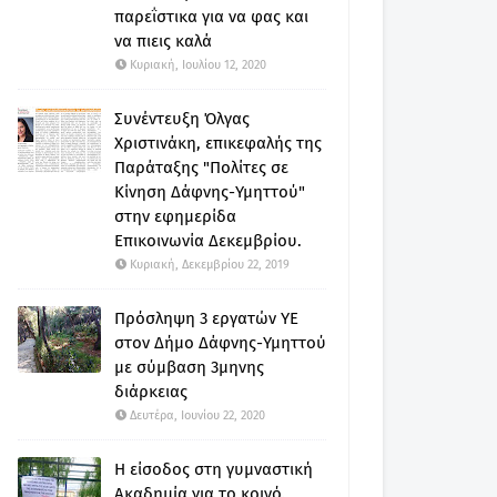
παρεΐστικα για να φας και
να πιεις καλά
Κυριακή, Ιουλίου 12, 2020
Συνέντευξη Όλγας
Χριστινάκη, επικεφαλής της
Παράταξης "Πολίτες σε
Κίνηση Δάφνης-Υμηττού"
στην εφημερίδα
Επικοινωνία Δεκεμβρίου.
Κυριακή, Δεκεμβρίου 22, 2019
Πρόσληψη 3 εργατών ΥΕ
στον Δήμο Δάφνης-Υμηττού
με σύμβαση 3μηνης
διάρκειας
Δευτέρα, Ιουνίου 22, 2020
Η είσοδος στη γυμναστική
Ακαδημία για το κοινό.