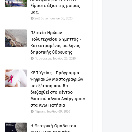
Είμαστε άξιοι της μοίρας
μας.
Σάββατο, Ιουνίου 06, 2020
Πλατεία Ηρώων
Πολυτεχνείου 6 Υμηττός -
Κατεστραμένος σωλήνας
δημοτικής ύδρευσης
Παρασκευή, Ιουνίου 26, 2020
ΚΕΠ Υγείας - Πρόγραμμα
Ψηφιακών Μαστογραφιών
με εξέταση που θα
διεξαχθεί στο Κέντρο
Μαστού «Άγιοι Ανάργυροι»
στα Άνω Πατήσια
Πέμπτη, Ιουλίου 09, 2020
Η Θεατρική Ομάδα του