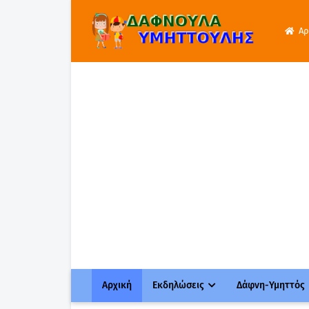
Αρ
Αρχική
Εκδηλώσεις
Δάφνη-Υμηττός