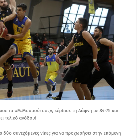
ωσε το «Μ.Μουρούτσος», κέρδισε τη Δάφνη με 84-75 και
ει τελικό ανόδου!
αι δύο συνεχόμενες νίκες για να προχωρήσει στην επόμενη